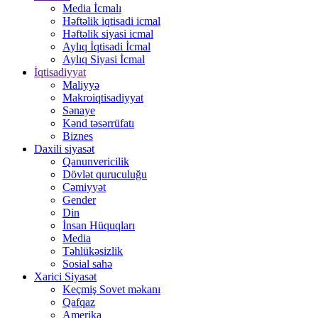
Media İcmalı
Həftəlik iqtisadi icmal
Həftəlik siyasi icmal
Aylıq İqtisadi İcmal
Aylıq Siyasi İcmal
İqtisadiyyat
Maliyyə
Makroiqtisadiyyat
Sənaye
Kənd təsərrüfatı
Biznes
Daxili siyasət
Qanunvericilik
Dövlət quruculuğu
Cəmiyyət
Gender
Din
İnsan Hüquqları
Media
Təhlükəsizlik
Sosial sahə
Xarici Siyasət
Keçmiş Sovet məkanı
Qafqaz
Amerika