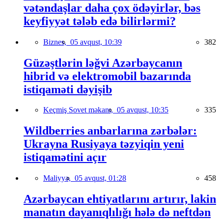
vətəndaşlar daha çox ödəyirlər, bəs
keyfiyyət tələb edə bilirlərmi?
Biznes,
05 avqust, 10:39
382
Güzəştlərin ləğvi Azərbaycanın
hibrid və elektromobil bazarında
istiqaməti dəyişib
Keçmiş Sovet məkanı,
05 avqust, 10:35
335
Wildberries anbarlarına zərbələr:
Ukrayna Rusiyaya təzyiqin yeni
istiqamətini açır
Maliyyə,
05 avqust, 01:28
458
Azərbaycan ehtiyatlarını artırır, lakin
manatın dayanıqlılığı hələ də neftdən