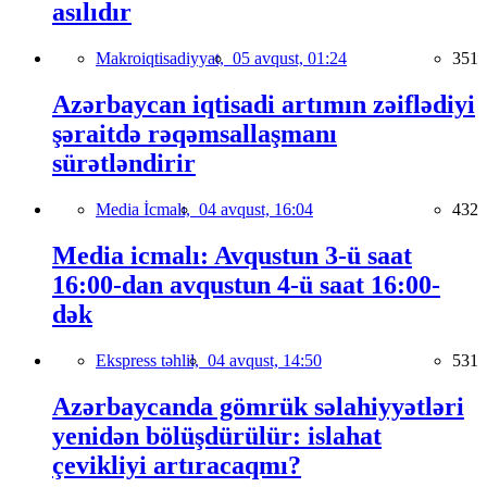
asılıdır
Makroiqtisadiyyat,
05 avqust, 01:24
351
Azərbaycan iqtisadi artımın zəiflədiyi
şəraitdə rəqəmsallaşmanı
sürətləndirir
Media İcmalı,
04 avqust, 16:04
432
Media icmalı: Avqustun 3-ü saat
16:00-dan avqustun 4-ü saat 16:00-
dək
Ekspress təhlil,
04 avqust, 14:50
531
Azərbaycanda gömrük səlahiyyətləri
yenidən bölüşdürülür: islahat
çevikliyi artıracaqmı?