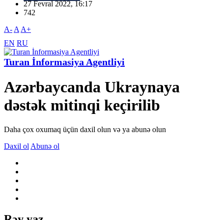
27 Fevral 2022, 16:17
742
A-
A
A+
EN
RU
Turan İnformasiya Agentliyi
Azərbaycanda Ukraynaya
dəstək mitinqi keçirilib
Daha çox oxumaq üçün daxil olun və ya abunə olun
Daxil ol
Abunə ol
Rəy yaz