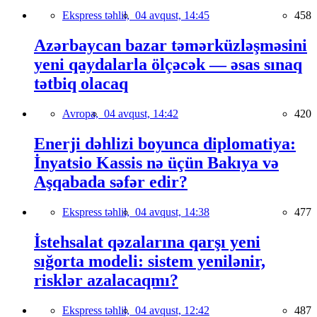
Ekspress təhlil,
04 avqust, 14:45
458
Azərbaycan bazar təmərküzləşməsini
yeni qaydalarla ölçəcək — əsas sınaq
tətbiq olacaq
Avropa,
04 avqust, 14:42
420
Enerji dəhlizi boyunca diplomatiya:
İnyatsio Kassis nə üçün Bakıya və
Aşqabada səfər edir?
Ekspress təhlil,
04 avqust, 14:38
477
İstehsalat qəzalarına qarşı yeni
sığorta modeli: sistem yenilənir,
risklər azalacaqmı?
Ekspress təhlil,
04 avqust, 12:42
487