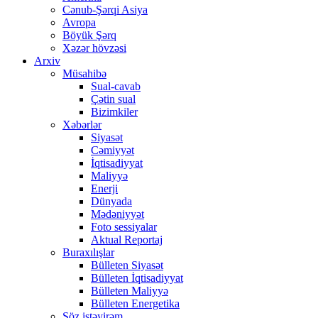
Cənub-Şərqi Asiya
Avropa
Böyük Şərq
Xəzər hövzəsi
Arxiv
Müsahibə
Sual-cavab
Çətin sual
Bizimkiler
Xəbərlər
Siyasət
Cəmiyyət
İqtisadiyyat
Maliyyə
Enerji
Dünyada
Mədəniyyət
Foto sessiyalar
Aktual Reportaj
Buraxılışlar
Bülleten Siyasət
Bülleten İqtisadiyyat
Bülleten Maliyyə
Bülleten Energetika
Söz istəyirəm