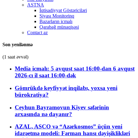
ASTNA
İqtisadiyyat Göstəriciləri
Siyası Monitorinq
Bazarların icmalı
Qarabağ münaqişəsi
Contact az
Son yenilənmə
(1 saat əvvəl)
Media icmalı: 5 avqust saat 16:00-dan 6 avqust
2026-cı il saat 16:00-dək
Gömrükdə keyfiyyət inqilabı, yoxsa yeni
bürokratiya?
Ceyhun Bayramovun Kiyev səfərinin
arxasında nə dayanır?
AZAL, ASCO və “Azərkosmos” üçün yeni
idarəetmə modeli: Fərman hansı dəyişiklikləri