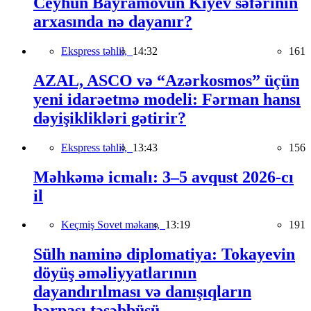
Ceyhun Bayramovun Kiyev səfərinin
arxasında nə dayanır?
Ekspress təhlil,
14:32
161
AZAL, ASCO və “Azərkosmos” üçün
yeni idarəetmə modeli: Fərman hansı
dəyişiklikləri gətirir?
Ekspress təhlil,
13:43
156
Məhkəmə icmalı: 3–5 avqust 2026-cı
il
Keçmiş Sovet məkanı,
13:19
191
Sülh naminə diplomatiya: Tokayevin
döyüş əməliyyatlarının
dayandırılması və danışıqların
bərpası təşəbbüsü