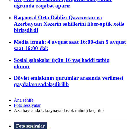
uğrunda rəqabət aparır
Rəqəmsal Orta Dəhliz: Qazaxıstan və
Azərbaycan Xəzərin sahillərini fiber-optik xətlə
birləşdirdi
Media icmalı: 4 avqust saat 16:00-dan 5 avqust
saat 16:00-dək
Sosial şəbəkələr üçün 16 yaş həddi tətbiq
olunur
Dövlət əmlakının qurumlar arasında verilməsi
qaydaları sadələşdirilib
Ana səhifə
Foto sessiyalar
Azərbaycanda Ukraynaya dəstək mitinqi keçirilib
Foto sessiyalar