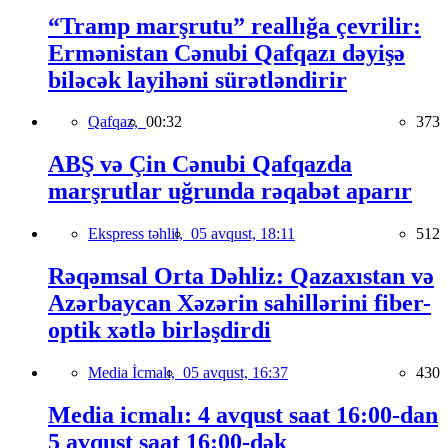
“Tramp marşrutu” reallığa çevrilir:
Ermənistan Cənubi Qafqazı dəyişə
biləcək layihəni sürətləndirir
Qafqaz,
00:32
373
ABŞ və Çin Cənubi Qafqazda
marşrutlar uğrunda rəqabət aparır
Ekspress təhlil,
05 avqust, 18:11
512
Rəqəmsal Orta Dəhliz: Qazaxıstan və
Azərbaycan Xəzərin sahillərini fiber-
optik xətlə birləşdirdi
Media İcmalı,
05 avqust, 16:37
430
Media icmalı: 4 avqust saat 16:00-dan
5 avqust saat 16:00-dək