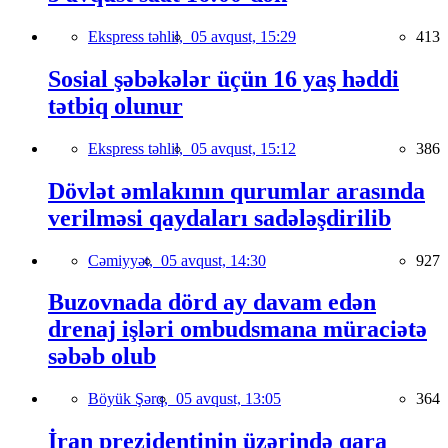
Ekspress təhlil,
05 avqust, 15:29
413
Sosial şəbəkələr üçün 16 yaş həddi
tətbiq olunur
Ekspress təhlil,
05 avqust, 15:12
386
Dövlət əmlakının qurumlar arasında
verilməsi qaydaları sadələşdirilib
Cəmiyyət,
05 avqust, 14:30
927
Buzovnada dörd ay davam edən
drenaj işləri ombudsmana müraciətə
səbəb olub
Böyük Şərq,
05 avqust, 13:05
364
İran prezidentinin üzərində qara