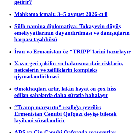
gətirir?
Məhkəmə icmalı: 3–5 avqust 2026-cı il
Sülh naminə diplomatiya: Tokayevin döyüş
əməliyyatlarının dayandırılması və danışıqların
bərpası təşəbbüsü
İran və Ermənistan öz “TRIPP”lərini hazırlayır
Xəzər geri çəkilir: su balansına dair risklərin,
nəticələrin və zəifliklərin kompleks
qiymətləndirilməsi
Əməkhaqları artır, lakin həyat ən çox hiss
edilən sahələrdə daha sürətlə bahalaşır
“Tramp marşrutu” reallığa çevrilir:
Ermənistan Cənubi Qafqazı dəyişə biləcək
layihəni sürətləndirir
ABŞ və Çin Cənubi Qafqazda marşrutlar