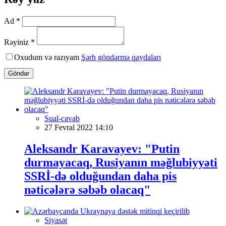
Ad *
Rəyiniz *
Oxudum və razıyam
Şərh göndərmə qaydaları
Göndər
Sual-cavab
27 Fevral 2022 14:10
Aleksandr Karavayev: "Putin
durmayacaq, Rusiyanın məğlubiyyəti
SSRİ-də olduğundan daha pis
nəticələrə səbəb olacaq"
Siyasət