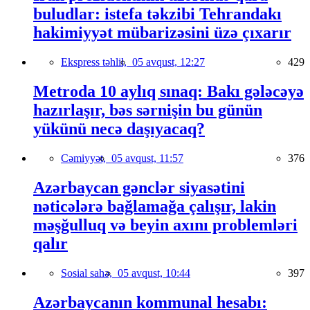
buludlar: istefa təkzibi Tehrandakı
hakimiyyət mübarizəsini üzə çıxarır
Ekspress təhlil,
05 avqust, 12:27
429
Metroda 10 aylıq sınaq: Bakı gələcəyə
hazırlaşır, bəs sərnişin bu günün
yükünü necə daşıyacaq?
Cəmiyyət,
05 avqust, 11:57
376
Azərbaycan gənclər siyasətini
nəticələrə bağlamağa çalışır, lakin
məşğulluq və beyin axını problemləri
qalır
Sosial sahə,
05 avqust, 10:44
397
Azərbaycanın kommunal hesabı: