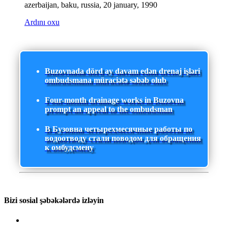
azerbaijan, baku, russia, 20 january, 1990
Ardını oxu
Buzovnada dörd ay davam edən drenaj işləri
ombudsmana müraciətə səbəb olub
Four-month drainage works in Buzovna
prompt an appeal to the ombudsman
В Бузовна четырехмесячные работы по
водоотводу стали поводом для обращения
к омбудсмену
Bizi sosial şəbəkələrdə izləyin