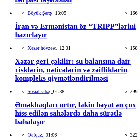
Böyük Şərq,
13:05
166
İran və Ermənistan öz “TRIPP”lərini
hazırlayır
Xəzər hövzəsi,
12:31
158
Xəzər geri çəkilir: su balansına dair
risklərin, nəticələrin və zəifliklərin
kompleks qiymətləndirilməsi
Sosial sahə,
01:38
299
Əməkhaqları artır, lakin həyat ən çox
hiss edilən sahələrdə daha sürətlə
bahalaşır
Qafqaz,
01:06
322