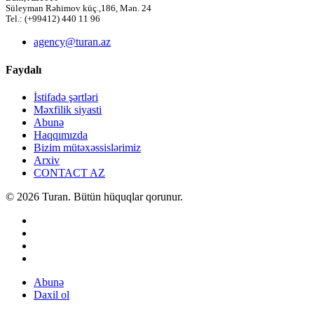
Süleyman Rəhimov küç.,186, Mən. 24
Tel.: (+99412) 440 11 96
agency@turan.az
Faydalı
İstifadə şərtləri
Məxfilik siyasti
Abunə
Haqqımızda
Bizim mütəxəssislərimiz
Arxiv
CONTACT AZ
© 2026 Turan. Bütün hüquqlar qorunur.
Abunə
Daxil ol