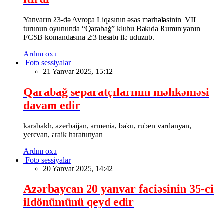
Yanvarın 23-də Avropa Liqasının əsas mərhələsinin VII
turunun oyununda “Qarabağ” klubu Bakıda Rumıniyanın
FCSB komandasına 2:3 hesabı ilə uduzub.
Ardını oxu
Foto sessiyalar
21 Yanvar 2025, 15:12
Qarabağ separatçılarının məhkəməsi
davam edir
karabakh, azerbaijan, armenia, baku, ruben vardanyan,
yerevan, araik haratunyan
Ardını oxu
Foto sessiyalar
20 Yanvar 2025, 14:42
Azərbaycan 20 yanvar faciəsinin 35-ci
ildönümünü qeyd edir