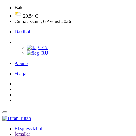
Bakı
0
29.5
C
Cümə axşamı, 6 Avqust 2026
Daxil ol
Abunə
Əlaqə
Turan
Ekspress təhlil
İcmallar