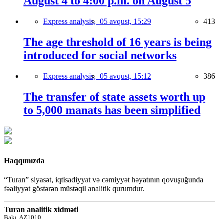
August 4 to 4:00 p.m. on August 5
Express analysis,
05 avqust, 15:29
413
The age threshold of 16 years is being
introduced for social networks
Express analysis,
05 avqust, 15:12
386
The transfer of state assets worth up
to 5,000 manats has been simplified
Haqqımızda
“Turan” siyasət, iqtisadiyyat və cəmiyyət həyatının qovuşuğunda
fəaliyyət göstərən müstəqil analitik qurumdur.
Turan analitik xidməti
Bakı, AZ1010