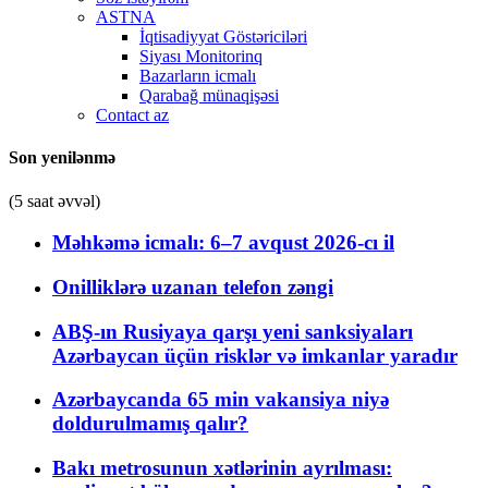
ASTNA
İqtisadiyyat Göstəriciləri
Siyası Monitorinq
Bazarların icmalı
Qarabağ münaqişəsi
Contact az
Son yenilənmə
(5 saat əvvəl)
Məhkəmə icmalı: 6–7 avqust 2026-cı il
Onilliklərə uzanan telefon zəngi
ABŞ-ın Rusiyaya qarşı yeni sanksiyaları
Azərbaycan üçün risklər və imkanlar yaradır
Azərbaycanda 65 min vakansiya niyə
doldurulmamış qalır?
Bakı metrosunun xətlərinin ayrılması: