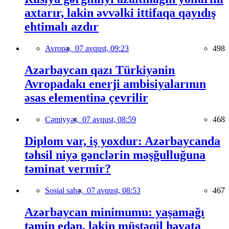
axtarır, lakin əvvəlki ittifaqa qayıdış
ehtimalı azdır
Avropa,
07 avqust, 09:23
498
Azərbaycan qazı Türkiyənin
Avropadakı enerji ambisiyalarının
əsas elementinə çevrilir
Cəmiyyət,
07 avqust, 08:59
468
Diplom var, iş yoxdur: Azərbaycanda
təhsil niyə gənclərin məşğulluğuna
təminat vermir?
Sosial sahə,
07 avqust, 08:53
467
Azərbaycan minimumu: yaşamağı
təmin edən, lakin müstəqil həyata