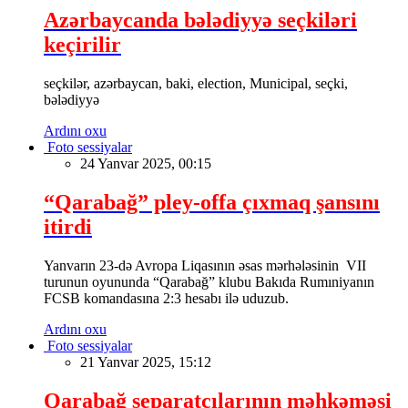
Azərbaycanda bələdiyyə seçkiləri
keçirilir
seçkilər, azərbaycan, baki, election, Municipal, seçki,
bələdiyyə
Ardını oxu
Foto sessiyalar
24 Yanvar 2025, 00:15
“Qarabağ” pley-offa çıxmaq şansını
itirdi
Yanvarın 23-də Avropa Liqasının əsas mərhələsinin VII
turunun oyununda “Qarabağ” klubu Bakıda Rumıniyanın
FCSB komandasına 2:3 hesabı ilə uduzub.
Ardını oxu
Foto sessiyalar
21 Yanvar 2025, 15:12
Qarabağ separatçılarının məhkəməsi