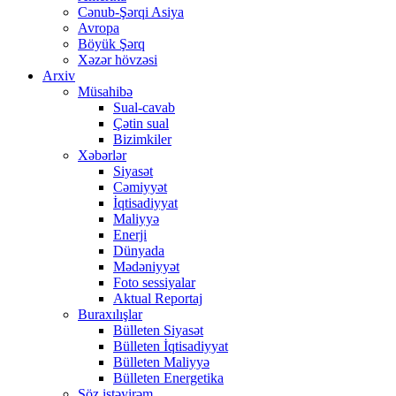
Cənub-Şərqi Asiya
Avropa
Böyük Şərq
Xəzər hövzəsi
Arxiv
Müsahibə
Sual-cavab
Çətin sual
Bizimkiler
Xəbərlər
Siyasət
Cəmiyyət
İqtisadiyyat
Maliyyə
Enerji
Dünyada
Mədəniyyət
Foto sessiyalar
Aktual Reportaj
Buraxılışlar
Bülleten Siyasət
Bülleten İqtisadiyyat
Bülleten Maliyyə
Bülleten Energetika
Söz istəyirəm