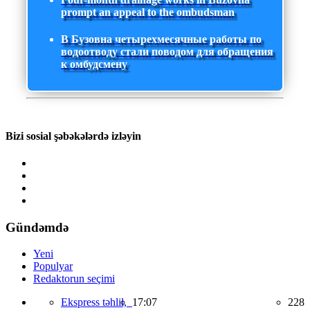
prompt an appeal to the ombudsman
В Бузовна четырехмесячные работы по
водоотводу стали поводом для обращения
к омбудсмену
Bizi sosial şəbəkələrdə izləyin
Gündəmdə
Yeni
Populyar
Redaktorun seçimi
Ekspress təhlil,
17:07
228