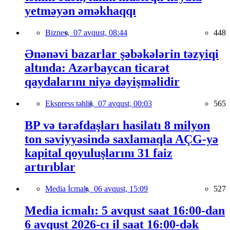
yetməyən əməkhaqqı
Biznes,
07 avqust, 08:44
448
Ənənəvi bazarlar şəbəkələrin təzyiqi
altında: Azərbaycan ticarət
qaydalarını niyə dəyişməlidir
Ekspress təhlil,
07 avqust, 00:03
565
BP və tərəfdaşları hasilatı 8 milyon
ton səviyyəsində saxlamaqla AÇG-yə
kapital qoyuluşlarını 31 faiz
artırıblar
Media İcmalı,
06 avqust, 15:09
527
Media icmalı: 5 avqust saat 16:00-dan
6 avqust 2026-cı il saat 16:00-dək