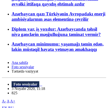
əvvəlki ittifaqa qayıdış ehtimalı azdır
Azərbaycan qazı Türkiyənin Avropadakı enerji
ambisiyalarının əsas elementinə çevrilir
Diplom var, iş yoxdur: Azərbaycanda təhsil
niyə gənclərin məşğulluğuna təminat vermir?
Azərbaycan minimumu: yaşamağı təmin edən,
lakin müstəqil həyata yetməyən əməkhaqqı
Ana səhifə
Foto sessiyalar
Tərtərdə vəziyyət
Foto sessiyalar
3 Noyabr 2020, 11:18
825
A-
A
A+
EN
RU