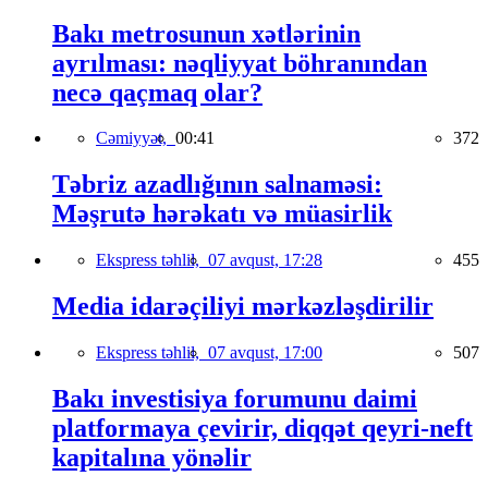
Bakı metrosunun xətlərinin
ayrılması: nəqliyyat böhranından
necə qaçmaq olar?
Cəmiyyət,
00:41
372
Təbriz azadlığının salnaməsi:
Məşrutə hərəkatı və müasirlik
Ekspress təhlil,
07 avqust, 17:28
455
Media idarəçiliyi mərkəzləşdirilir
Ekspress təhlil,
07 avqust, 17:00
507
Bakı investisiya forumunu daimi
platformaya çevirir, diqqət qeyri-neft
kapitalına yönəlir