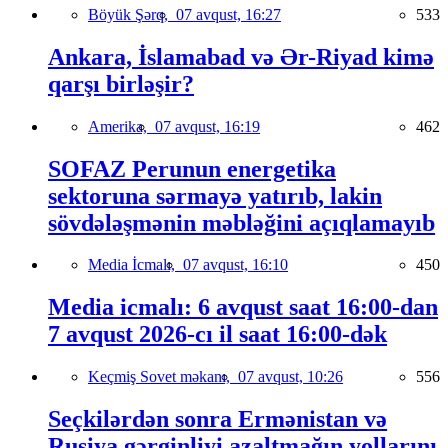
Böyük Şərq,
07 avqust, 16:27
533
Ankara, İslamabad və Ər-Riyad kimə
qarşı birləşir?
Amerika,
07 avqust, 16:19
462
SOFAZ Perunun energetika
sektoruna sərmayə yatırıb, lakin
sövdələşmənin məbləğini açıqlamayıb
Media İcmalı,
07 avqust, 16:10
450
Media icmalı: 6 avqust saat 16:00-dan
7 avqust 2026-cı il saat 16:00-dək
Keçmiş Sovet məkanı,
07 avqust, 10:26
556
Seçkilərdən sonra Ermənistan və
Rusiya gərginliyi azaltmağın yollarını