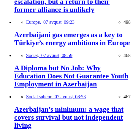
escalation, but a return to their
former alliance is unlikely
Europe,
07 avqust, 09:23
498
Azerbaijani gas emerges as a key to
Türkiye’s energy ambitions in Europe
Social,
07 avqust, 08:59
468
A Diploma but No Job: Why
Education Does Not Guarantee Youth
Employment in Azerbaijan
Social sphere,
07 avqust, 08:53
467
Azerbaijan’s minimum: a wage that
covers survival but not independent
living