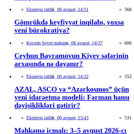
Ekspress təhlil,
06 avqust, 14:51
568
Gömrükdə keyfiyyət inqilabı, yoxsa
yeni bürokratiya?
Keçmiş Sovet məkanı,
06 avqust, 14:37
606
Ceyhun Bayramovun Kiyev səfərinin
arxasında nə dayanır?
Ekspress təhlil,
06 avqust, 14:32
552
AZAL, ASCO və “Azərkosmos” üçün
yeni idarəetmə modeli: Fərman hansı
dəyişiklikləri gətirir?
Ekspress təhlil,
06 avqust, 13:43
531
Məhkəmə icmalı: 3–5 avqust 2026-cı