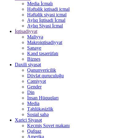
Media İcmalı
Həftəlik iqtisadi icmal
Həftəlik siyasi icmal
Aylıq İqtisadi İcmal
Aylıq Siyasi İcmal
İqtisadiyyat
Maliyyə
Makroiqtisadiyyat
Sənaye
Kənd təsərrüfatı
Biznes
Daxili siyasət
Qanunvericilik
Dövlət quruculuğu
Cəmiyyət
Gender
Din
İnsan Hüquqları
Media
Təhlükəsizlik
Sosial sahə
Xarici Siyasət
Keçmiş Sovet məkanı
Qafqaz
Amerika