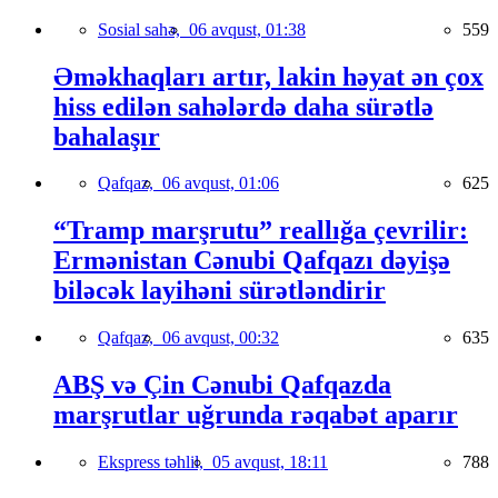
Sosial sahə,
06 avqust, 01:38
559
Əməkhaqları artır, lakin həyat ən çox
hiss edilən sahələrdə daha sürətlə
bahalaşır
Qafqaz,
06 avqust, 01:06
625
“Tramp marşrutu” reallığa çevrilir:
Ermənistan Cənubi Qafqazı dəyişə
biləcək layihəni sürətləndirir
Qafqaz,
06 avqust, 00:32
635
ABŞ və Çin Cənubi Qafqazda
marşrutlar uğrunda rəqabət aparır
Ekspress təhlil,
05 avqust, 18:11
788