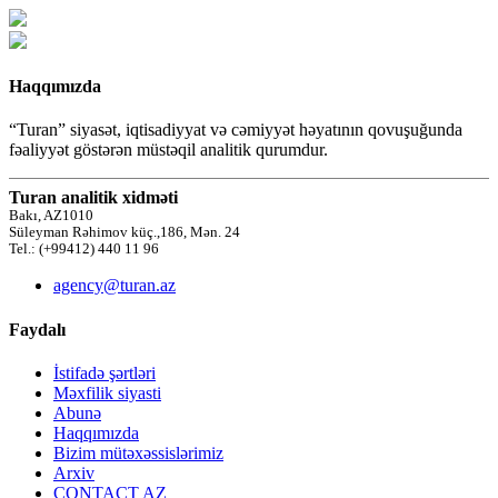
Haqqımızda
“Turan” siyasət, iqtisadiyyat və cəmiyyət həyatının qovuşuğunda
fəaliyyət göstərən müstəqil analitik qurumdur.
Turan analitik xidməti
Bakı, AZ1010
Süleyman Rəhimov küç.,186, Mən. 24
Tel.: (+99412) 440 11 96
agency@turan.az
Faydalı
İstifadə şərtləri
Məxfilik siyasti
Abunə
Haqqımızda
Bizim mütəxəssislərimiz
Arxiv
CONTACT AZ