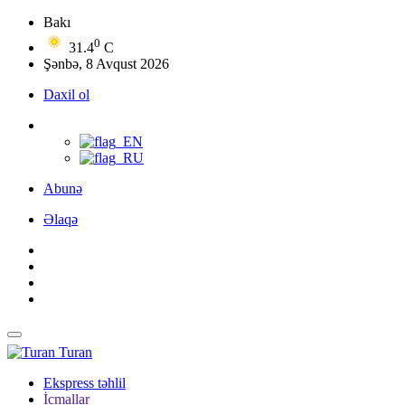
Bakı
0
31.4
C
Şənbə, 8 Avqust 2026
Daxil ol
Abunə
Əlaqə
Turan
Ekspress təhlil
İcmallar