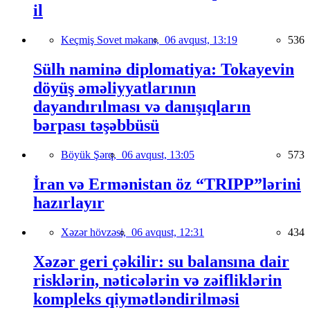
il
Keçmiş Sovet məkanı,
06 avqust, 13:19
536
Sülh naminə diplomatiya: Tokayevin
döyüş əməliyyatlarının
dayandırılması və danışıqların
bərpası təşəbbüsü
Böyük Şərq,
06 avqust, 13:05
573
İran və Ermənistan öz “TRIPP”lərini
hazırlayır
Xəzər hövzəsi,
06 avqust, 12:31
434
Xəzər geri çəkilir: su balansına dair
risklərin, nəticələrin və zəifliklərin
kompleks qiymətləndirilməsi