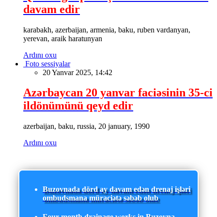
davam edir
karabakh, azerbaijan, armenia, baku, ruben vardanyan,
yerevan, araik haratunyan
Ardını oxu
Foto sessiyalar
20 Yanvar 2025, 14:42
Azərbaycan 20 yanvar faciəsinin 35-ci
ildönümünü qeyd edir
azerbaijan, baku, russia, 20 january, 1990
Ardını oxu
Buzovnada dörd ay davam edən drenaj işləri
ombudsmana müraciətə səbəb olub
Four-month drainage works in Buzovna