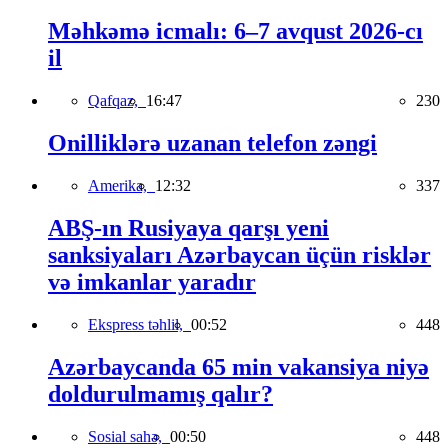
Məhkəmə icmalı: 6–7 avqust 2026-cı
il
Qafqaz,
16:47
230
Onilliklərə uzanan telefon zəngi
Amerika,
12:32
337
ABŞ-ın Rusiyaya qarşı yeni
sanksiyaları Azərbaycan üçün risklər
və imkanlar yaradır
Ekspress təhlil,
00:52
448
Azərbaycanda 65 min vakansiya niyə
doldurulmamış qalır?
Sosial sahə,
00:50
448