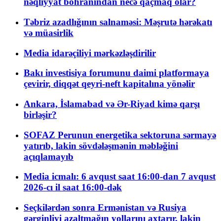
nəqliyyat böhranından necə qaçmaq olar?
Təbriz azadlığının salnaməsi: Məşrutə hərəkatı
və müasirlik
Media idarəçiliyi mərkəzləşdirilir
Bakı investisiya forumunu daimi platformaya
çevirir, diqqət qeyri-neft kapitalına yönəlir
Ankara, İslamabad və Ər-Riyad kimə qarşı
birləşir?
SOFAZ Perunun energetika sektoruna sərmayə
yatırıb, lakin sövdələşmənin məbləğini
açıqlamayıb
Media icmalı: 6 avqust saat 16:00-dan 7 avqust
2026-cı il saat 16:00-dək
Seçkilərdən sonra Ermənistan və Rusiya
gərginliyi azaltmağın yollarını axtarır, lakin