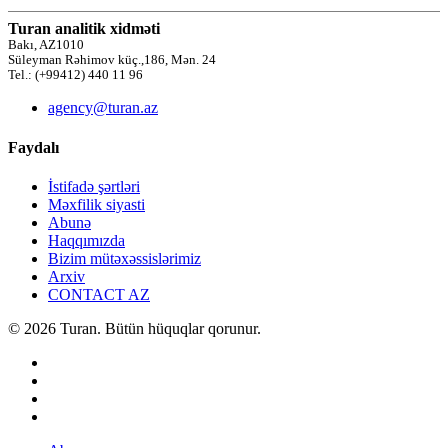
Turan analitik xidməti
Bakı, AZ1010
Süleyman Rəhimov küç.,186, Mən. 24
Tel.: (+99412) 440 11 96
agency@turan.az
Faydalı
İstifadə şərtləri
Məxfilik siyasti
Abunə
Haqqımızda
Bizim mütəxəssislərimiz
Arxiv
CONTACT AZ
© 2026 Turan. Bütün hüquqlar qorunur.