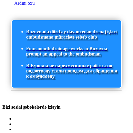
Ardını oxu
Buzovnada dörd ay davam edən drenaj işləri
ombudsmana müraciətə səbəb olub
Four-month drainage works in Buzovna
prompt an appeal to the ombudsman
В Бузовна четырехмесячные работы по
водоотводу стали поводом для обращения
к омбудсмену
Bizi sosial şəbəkələrdə izləyin