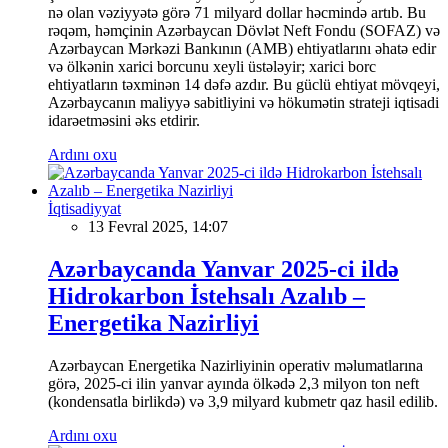
nə olan vəziyyətə görə 71 milyard dollar həcmində artıb. Bu
rəqəm, həmçinin Azərbaycan Dövlət Neft Fondu (SOFAZ) və
Azərbaycan Mərkəzi Bankının (AMB) ehtiyatlarını əhatə edir
və ölkənin xarici borcunu xeyli üstələyir; xarici borc
ehtiyatların təxminən 14 dəfə azdır. Bu güclü ehtiyat mövqeyi,
Azərbaycanın maliyyə sabitliyini və hökumətin strateji iqtisadi
idarəetməsini əks etdirir.
Ardını oxu
İqtisadiyyat
13 Fevral 2025, 14:07
Azərbaycanda Yanvar 2025-ci ildə
Hidrokarbon İstehsalı Azalıb –
Energetika Nazirliyi
Azərbaycan Energetika Nazirliyinin operativ məlumatlarına
görə, 2025-ci ilin yanvar ayında ölkədə 2,3 milyon ton neft
(kondensatla birlikdə) və 3,9 milyard kubmetr qaz hasil edilib.
Ardını oxu