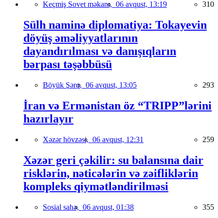
Keçmiş Sovet məkanı,
06 avqust, 13:19
310
Sülh naminə diplomatiya: Tokayevin
döyüş əməliyyatlarının
dayandırılması və danışıqların
bərpası təşəbbüsü
Böyük Şərq,
06 avqust, 13:05
293
İran və Ermənistan öz “TRIPP”lərini
hazırlayır
Xəzər hövzəsi,
06 avqust, 12:31
259
Xəzər geri çəkilir: su balansına dair
risklərin, nəticələrin və zəifliklərin
kompleks qiymətləndirilməsi
Sosial sahə,
06 avqust, 01:38
355