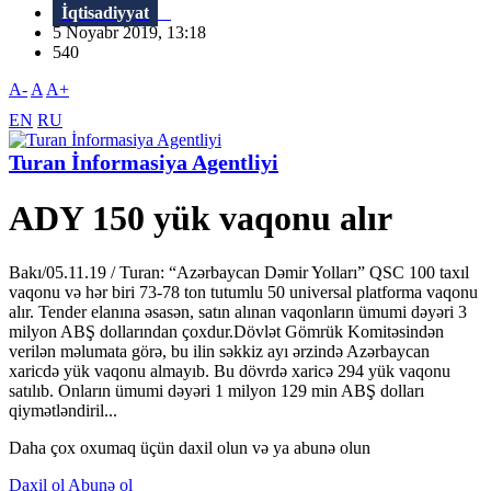
İqtisadiyyat
5 Noyabr 2019, 13:18
540
A-
A
A+
EN
RU
Turan İnformasiya Agentliyi
ADY 150 yük vaqonu alır
Bakı/05.11.19 / Turan: “Azərbaycan Dəmir Yolları” QSC 100 taxıl
vaqonu və hər biri 73-78 ton tutumlu 50 universal platforma vaqonu
alır. Tender elanına əsasən, satın alınan vaqonların ümumi dəyəri 3
milyon ABŞ dollarından çoxdur.Dövlət Gömrük Komitəsindən
verilən məlumata görə, bu ilin səkkiz ayı ərzində Azərbaycan
xaricdə yük vaqonu almayıb. Bu dövrdə xaricə 294 yük vaqonu
satılıb. Onların ümumi dəyəri 1 milyon 129 min ABŞ dolları
qiymətləndiril...
Daha çox oxumaq üçün daxil olun və ya abunə olun
Daxil ol
Abunə ol