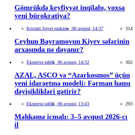
Gömrükdə keyfiyyət inqilabı, yoxsa
yeni bürokratiya?
Keçmiş Sovet məkanı,
06 avqust, 14:37
314
Ceyhun Bayramovun Kiyev səfərinin
arxasında nə dayanır?
Ekspress təhlil,
06 avqust, 14:32
302
AZAL, ASCO və “Azərkosmos” üçün
yeni idarəetmə modeli: Fərman hansı
dəyişiklikləri gətirir?
Ekspress təhlil,
06 avqust, 13:43
293
Məhkəmə icmalı: 3–5 avqust 2026-cı
il