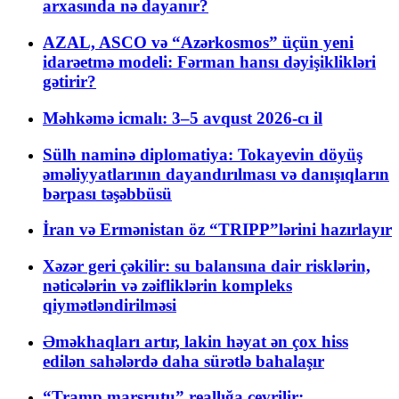
arxasında nə dayanır?
AZAL, ASCO və “Azərkosmos” üçün yeni
idarəetmə modeli: Fərman hansı dəyişiklikləri
gətirir?
Məhkəmə icmalı: 3–5 avqust 2026-cı il
Sülh naminə diplomatiya: Tokayevin döyüş
əməliyyatlarının dayandırılması və danışıqların
bərpası təşəbbüsü
İran və Ermənistan öz “TRIPP”lərini hazırlayır
Xəzər geri çəkilir: su balansına dair risklərin,
nəticələrin və zəifliklərin kompleks
qiymətləndirilməsi
Əməkhaqları artır, lakin həyat ən çox hiss
edilən sahələrdə daha sürətlə bahalaşır
“Tramp marşrutu” reallığa çevrilir: