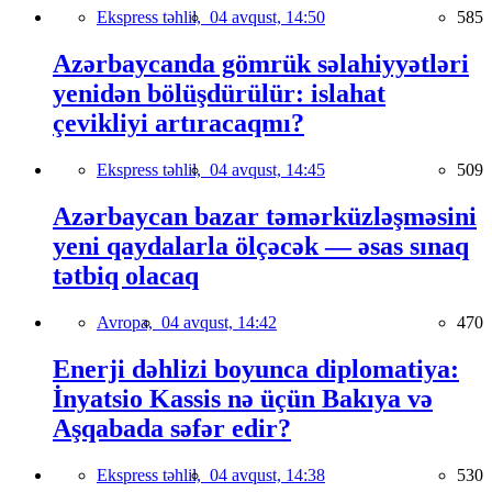
Ekspress təhlil,
04 avqust, 14:50
585
Azərbaycanda gömrük səlahiyyətləri
yenidən bölüşdürülür: islahat
çevikliyi artıracaqmı?
Ekspress təhlil,
04 avqust, 14:45
509
Azərbaycan bazar təmərküzləşməsini
yeni qaydalarla ölçəcək — əsas sınaq
tətbiq olacaq
Avropa,
04 avqust, 14:42
470
Enerji dəhlizi boyunca diplomatiya:
İnyatsio Kassis nə üçün Bakıya və
Aşqabada səfər edir?
Ekspress təhlil,
04 avqust, 14:38
530