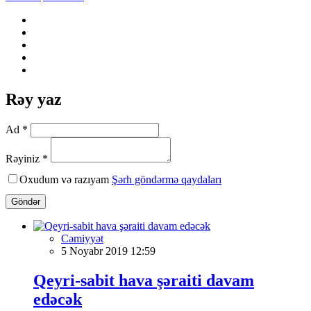
Rəy yaz
Ad *
Rəyiniz *
Oxudum və razıyam
Şərh göndərmə qaydaları
Göndər
Cəmiyyət
5 Noyabr 2019 12:59
Qeyri-sabit hava şəraiti davam
edəcək