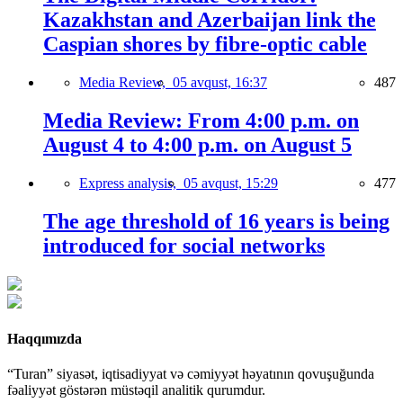
Kazakhstan and Azerbaijan link the
Caspian shores by fibre-optic cable
Media Review,
05 avqust, 16:37
487
Media Review: From 4:00 p.m. on
August 4 to 4:00 p.m. on August 5
Express analysis,
05 avqust, 15:29
477
The age threshold of 16 years is being
introduced for social networks
Haqqımızda
“Turan” siyasət, iqtisadiyyat və cəmiyyət həyatının qovuşuğunda
fəaliyyət göstərən müstəqil analitik qurumdur.