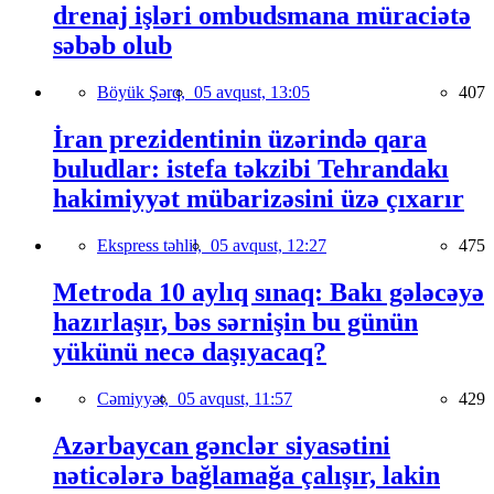
drenaj işləri ombudsmana müraciətə
səbəb olub
Böyük Şərq,
05 avqust, 13:05
407
İran prezidentinin üzərində qara
buludlar: istefa təkzibi Tehrandakı
hakimiyyət mübarizəsini üzə çıxarır
Ekspress təhlil,
05 avqust, 12:27
475
Metroda 10 aylıq sınaq: Bakı gələcəyə
hazırlaşır, bəs sərnişin bu günün
yükünü necə daşıyacaq?
Cəmiyyət,
05 avqust, 11:57
429
Azərbaycan gənclər siyasətini
nəticələrə bağlamağa çalışır, lakin