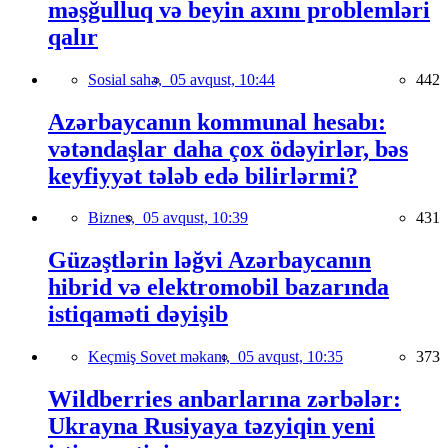
məşğulluq və beyin axını problemləri
qalır
Sosial sahə,
05 avqust, 10:44
442
Azərbaycanın kommunal hesabı:
vətəndaşlar daha çox ödəyirlər, bəs
keyfiyyət tələb edə bilirlərmi?
Biznes,
05 avqust, 10:39
431
Güzəştlərin ləğvi Azərbaycanın
hibrid və elektromobil bazarında
istiqaməti dəyişib
Keçmiş Sovet məkanı,
05 avqust, 10:35
373
Wildberries anbarlarına zərbələr:
Ukrayna Rusiyaya təzyiqin yeni