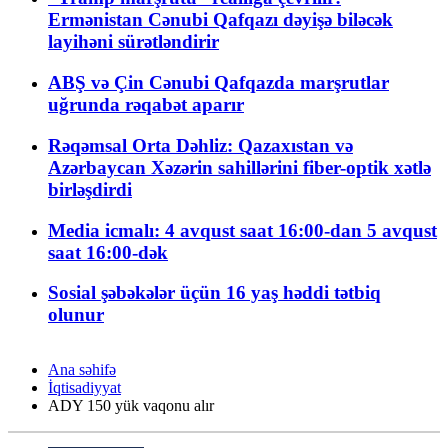
Ermənistan Cənubi Qafqazı dəyişə biləcək
layihəni sürətləndirir
ABŞ və Çin Cənubi Qafqazda marşrutlar
uğrunda rəqabət aparır
Rəqəmsal Orta Dəhliz: Qazaxıstan və
Azərbaycan Xəzərin sahillərini fiber-optik xətlə
birləşdirdi
Media icmalı: 4 avqust saat 16:00-dan 5 avqust
saat 16:00-dək
Sosial şəbəkələr üçün 16 yaş həddi tətbiq
olunur
Ana səhifə
İqtisadiyyat
ADY 150 yük vaqonu alır