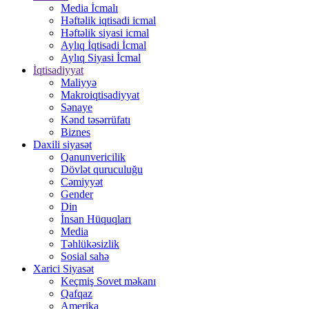
Media İcmalı
Həftəlik iqtisadi icmal
Həftəlik siyasi icmal
Aylıq İqtisadi İcmal
Aylıq Siyasi İcmal
İqtisadiyyat
Maliyyə
Makroiqtisadiyyat
Sənaye
Kənd təsərrüfatı
Biznes
Daxili siyasət
Qanunvericilik
Dövlət quruculuğu
Cəmiyyət
Gender
Din
İnsan Hüquqları
Media
Təhlükəsizlik
Sosial sahə
Xarici Siyasət
Keçmiş Sovet məkanı
Qafqaz
Amerika