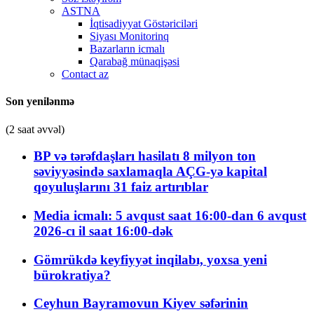
ASTNA
İqtisadiyyat Göstəriciləri
Siyası Monitorinq
Bazarların icmalı
Qarabağ münaqişəsi
Contact az
Son yenilənmə
(2 saat əvvəl)
BP və tərəfdaşları hasilatı 8 milyon ton
səviyyəsində saxlamaqla AÇG-yə kapital
qoyuluşlarını 31 faiz artırıblar
Media icmalı: 5 avqust saat 16:00-dan 6 avqust
2026-cı il saat 16:00-dək
Gömrükdə keyfiyyət inqilabı, yoxsa yeni
bürokratiya?
Ceyhun Bayramovun Kiyev səfərinin