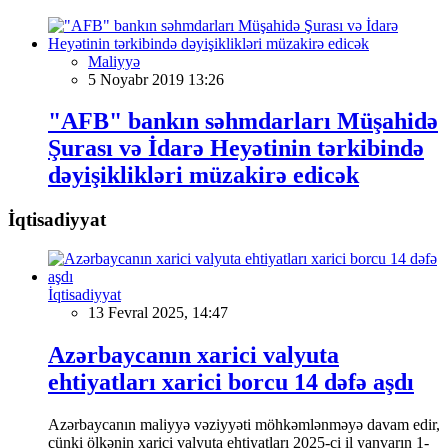
Maliyyə
5 Noyabr 2019 13:26
"AFB" bankın səhmdarları Müşahidə
Şurası və İdarə Heyətinin tərkibində
dəyişiklikləri müzakirə edicək
İqtisadiyyat
İqtisadiyyat
13 Fevral 2025, 14:47
Azərbaycanın xarici valyuta
ehtiyatları xarici borcu 14 dəfə aşdı
Azərbaycanın maliyyə vəziyyəti möhkəmlənməyə davam edir,
çünki ölkənin xarici valyuta ehtiyatları 2025-ci il yanvarın 1-