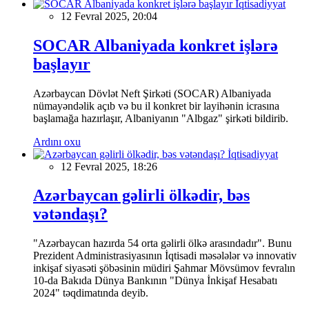
İqtisadiyyat
12 Fevral 2025, 20:04
SOCAR Albaniyada konkret işlərə
başlayır
Azərbaycan Dövlət Neft Şirkəti (SOCAR) Albaniyada
nümayəndəlik açıb və bu il konkret bir layihənin icrasına
başlamağa hazırlaşır, Albaniyanın "Albgaz" şirkəti bildirib.
Ardını oxu
İqtisadiyyat
12 Fevral 2025, 18:26
Azərbaycan gəlirli ölkədir, bəs
vətəndaşı?
"Azərbaycan hazırda 54 orta gəlirli ölkə arasındadır". Bunu
Prezident Administrasiyasının İqtisadi məsələlər və innovativ
inkişaf siyasəti şöbəsinin müdiri Şahmar Mövsümov fevralın
10-da Bakıda Dünya Bankının "Dünya İnkişaf Hesabatı
2024" təqdimatında deyib.