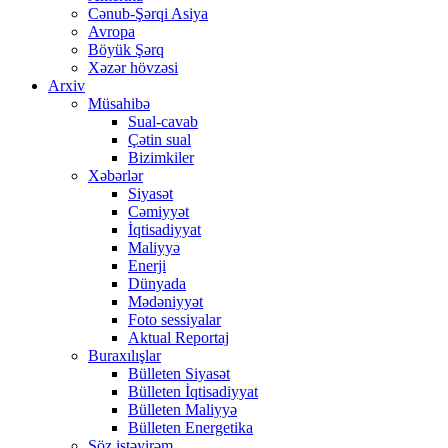
Cənub-Şərqi Asiya
Avropa
Böyük Şərq
Xəzər hövzəsi
Arxiv
Müsahibə
Sual-cavab
Çətin sual
Bizimkiler
Xəbərlər
Siyasət
Cəmiyyət
İqtisadiyyat
Maliyyə
Enerji
Dünyada
Mədəniyyət
Foto sessiyalar
Aktual Reportaj
Buraxılışlar
Bülleten Siyasət
Bülleten İqtisadiyyat
Bülleten Maliyyə
Bülleten Energetika
Söz istəyirəm