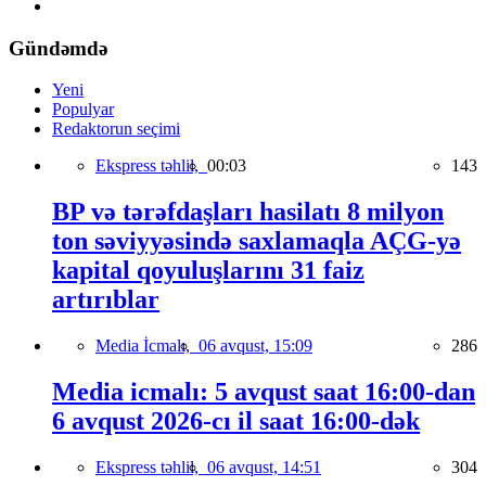
Gündəmdə
Yeni
Populyar
Redaktorun seçimi
Ekspress təhlil,
00:03
143
BP və tərəfdaşları hasilatı 8 milyon
ton səviyyəsində saxlamaqla AÇG-yə
kapital qoyuluşlarını 31 faiz
artırıblar
Media İcmalı,
06 avqust, 15:09
286
Media icmalı: 5 avqust saat 16:00-dan
6 avqust 2026-cı il saat 16:00-dək
Ekspress təhlil,
06 avqust, 14:51
304