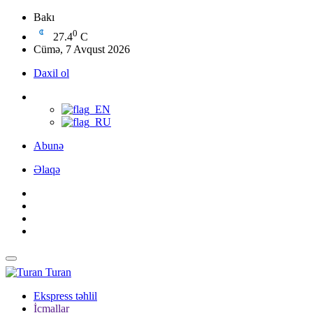
Bakı
0
27.4
C
Cümə, 7 Avqust 2026
Daxil ol
Abunə
Əlaqə
Turan
Ekspress təhlil
İcmallar