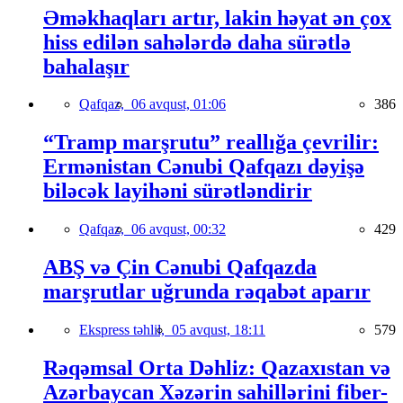
Əməkhaqları artır, lakin həyat ən çox
hiss edilən sahələrdə daha sürətlə
bahalaşır
Qafqaz,
06 avqust, 01:06
386
“Tramp marşrutu” reallığa çevrilir:
Ermənistan Cənubi Qafqazı dəyişə
biləcək layihəni sürətləndirir
Qafqaz,
06 avqust, 00:32
429
ABŞ və Çin Cənubi Qafqazda
marşrutlar uğrunda rəqabət aparır
Ekspress təhlil,
05 avqust, 18:11
579
Rəqəmsal Orta Dəhliz: Qazaxıstan və
Azərbaycan Xəzərin sahillərini fiber-