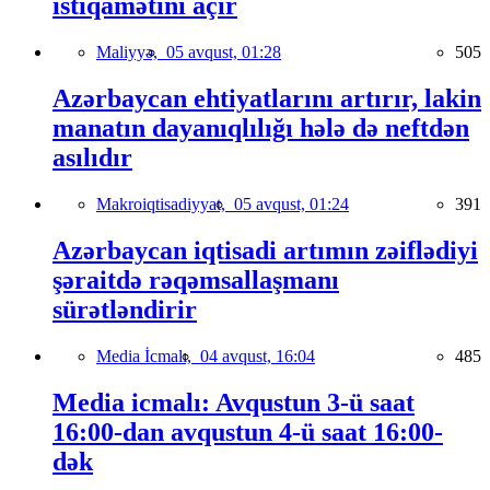
istiqamətini açır
Maliyyə,
05 avqust, 01:28
505
Azərbaycan ehtiyatlarını artırır, lakin
manatın dayanıqlılığı hələ də neftdən
asılıdır
Makroiqtisadiyyat,
05 avqust, 01:24
391
Azərbaycan iqtisadi artımın zəiflədiyi
şəraitdə rəqəmsallaşmanı
sürətləndirir
Media İcmalı,
04 avqust, 16:04
485
Media icmalı: Avqustun 3-ü saat
16:00-dan avqustun 4-ü saat 16:00-
dək