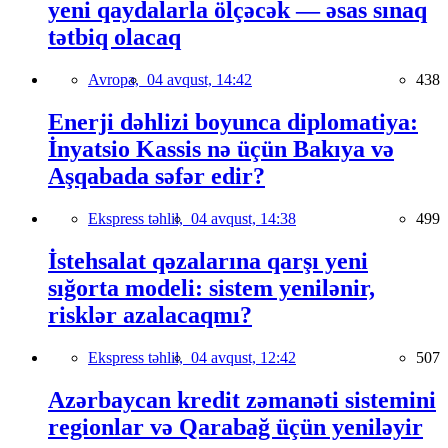
yeni qaydalarla ölçəcək — əsas sınaq
tətbiq olacaq
Avropa,
04 avqust, 14:42
438
Enerji dəhlizi boyunca diplomatiya:
İnyatsio Kassis nə üçün Bakıya və
Aşqabada səfər edir?
Ekspress təhlil,
04 avqust, 14:38
499
İstehsalat qəzalarına qarşı yeni
sığorta modeli: sistem yenilənir,
risklər azalacaqmı?
Ekspress təhlil,
04 avqust, 12:42
507
Azərbaycan kredit zəmanəti sistemini
regionlar və Qarabağ üçün yeniləyir