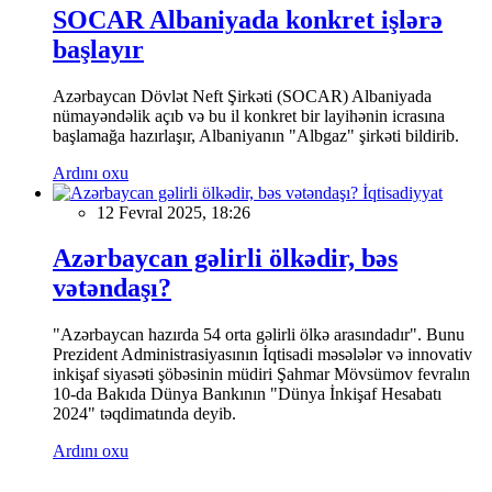
SOCAR Albaniyada konkret işlərə
başlayır
Azərbaycan Dövlət Neft Şirkəti (SOCAR) Albaniyada
nümayəndəlik açıb və bu il konkret bir layihənin icrasına
başlamağa hazırlaşır, Albaniyanın "Albgaz" şirkəti bildirib.
Ardını oxu
İqtisadiyyat
12 Fevral 2025, 18:26
Azərbaycan gəlirli ölkədir, bəs
vətəndaşı?
"Azərbaycan hazırda 54 orta gəlirli ölkə arasındadır". Bunu
Prezident Administrasiyasının İqtisadi məsələlər və innovativ
inkişaf siyasəti şöbəsinin müdiri Şahmar Mövsümov fevralın
10-da Bakıda Dünya Bankının "Dünya İnkişaf Hesabatı
2024" təqdimatında deyib.
Ardını oxu