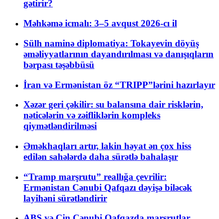
gətirir?
Məhkəmə icmalı: 3–5 avqust 2026-cı il
Sülh naminə diplomatiya: Tokayevin döyüş
əməliyyatlarının dayandırılması və danışıqların
bərpası təşəbbüsü
İran və Ermənistan öz “TRIPP”lərini hazırlayır
Xəzər geri çəkilir: su balansına dair risklərin,
nəticələrin və zəifliklərin kompleks
qiymətləndirilməsi
Əməkhaqları artır, lakin həyat ən çox hiss
edilən sahələrdə daha sürətlə bahalaşır
“Tramp marşrutu” reallığa çevrilir:
Ermənistan Cənubi Qafqazı dəyişə biləcək
layihəni sürətləndirir
ABŞ və Çin Cənubi Qafqazda marşrutlar