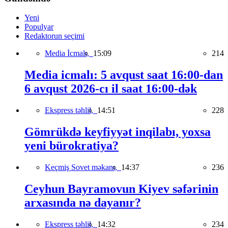
Yeni
Populyar
Redaktorun seçimi
Media İcmalı,
15:09
214
Media icmalı: 5 avqust saat 16:00-dan
6 avqust 2026-cı il saat 16:00-dək
Ekspress təhlil,
14:51
228
Gömrükdə keyfiyyət inqilabı, yoxsa
yeni bürokratiya?
Keçmiş Sovet məkanı,
14:37
236
Ceyhun Bayramovun Kiyev səfərinin
arxasında nə dayanır?
Ekspress təhlil,
14:32
234