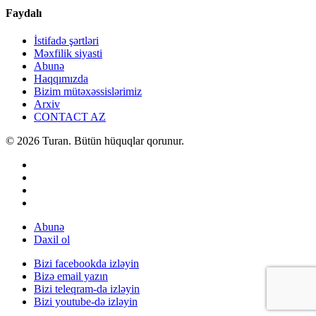
Faydalı
İstifadə şərtləri
Məxfilik siyasti
Abunə
Haqqımızda
Bizim mütəxəssislərimiz
Arxiv
CONTACT AZ
© 2026 Turan. Bütün hüquqlar qorunur.
Abunə
Daxil ol
Bizi facebookda izləyin
Bizə email yazın
Bizi teleqram-da izləyin
Bizi youtube-də izləyin