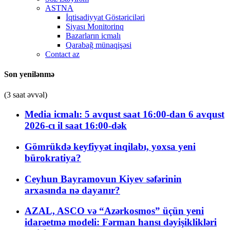
ASTNA
İqtisadiyyat Göstəriciləri
Siyası Monitorinq
Bazarların icmalı
Qarabağ münaqişəsi
Contact az
Son yenilənmə
(3 saat əvvəl)
Media icmalı: 5 avqust saat 16:00-dan 6 avqust
2026-cı il saat 16:00-dək
Gömrükdə keyfiyyət inqilabı, yoxsa yeni
bürokratiya?
Ceyhun Bayramovun Kiyev səfərinin
arxasında nə dayanır?
AZAL, ASCO və “Azərkosmos” üçün yeni
idarəetmə modeli: Fərman hansı dəyişiklikləri