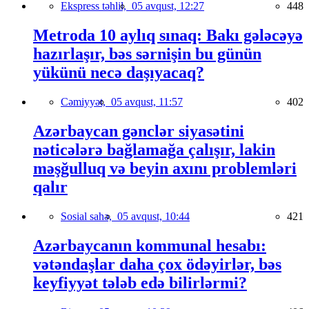
Ekspress təhlil,
05 avqust, 12:27
448
Metroda 10 aylıq sınaq: Bakı gələcəyə
hazırlaşır, bəs sərnişin bu günün
yükünü necə daşıyacaq?
Cəmiyyət,
05 avqust, 11:57
402
Azərbaycan gənclər siyasətini
nəticələrə bağlamağa çalışır, lakin
məşğulluq və beyin axını problemləri
qalır
Sosial sahə,
05 avqust, 10:44
421
Azərbaycanın kommunal hesabı:
vətəndaşlar daha çox ödəyirlər, bəs
keyfiyyət tələb edə bilirlərmi?