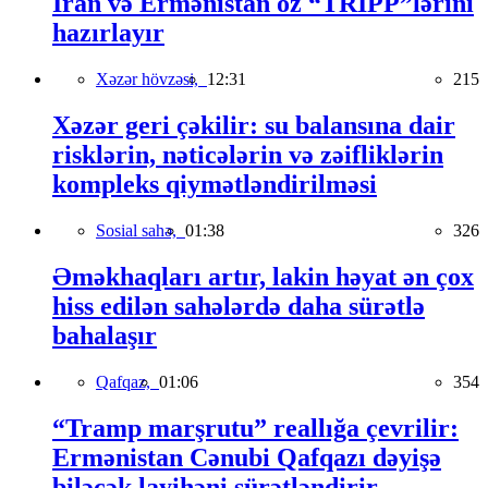
İran və Ermənistan öz “TRIPP”lərini
hazırlayır
Xəzər hövzəsi,
12:31
215
Xəzər geri çəkilir: su balansına dair
risklərin, nəticələrin və zəifliklərin
kompleks qiymətləndirilməsi
Sosial sahə,
01:38
326
Əməkhaqları artır, lakin həyat ən çox
hiss edilən sahələrdə daha sürətlə
bahalaşır
Qafqaz,
01:06
354
“Tramp marşrutu” reallığa çevrilir:
Ermənistan Cənubi Qafqazı dəyişə
biləcək layihəni sürətləndirir