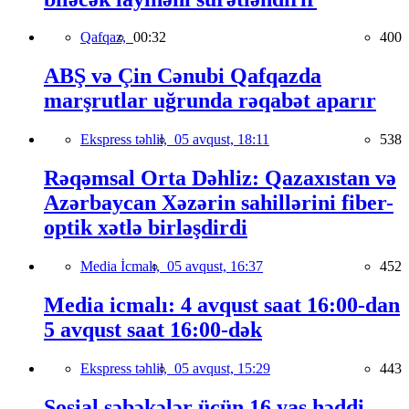
Qafqaz,
00:32
400
ABŞ və Çin Cənubi Qafqazda
marşrutlar uğrunda rəqabət aparır
Ekspress təhlil,
05 avqust, 18:11
538
Rəqəmsal Orta Dəhliz: Qazaxıstan və
Azərbaycan Xəzərin sahillərini fiber-
optik xətlə birləşdirdi
Media İcmalı,
05 avqust, 16:37
452
Media icmalı: 4 avqust saat 16:00-dan
5 avqust saat 16:00-dək
Ekspress təhlil,
05 avqust, 15:29
443
Sosial şəbəkələr üçün 16 yaş həddi