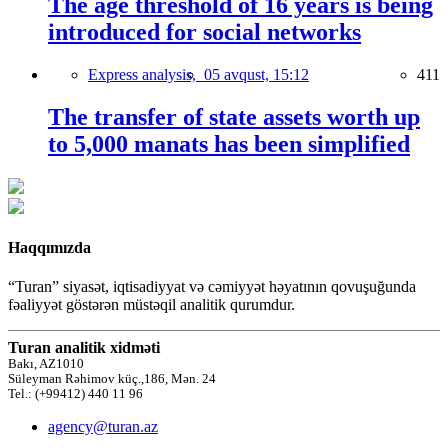
The age threshold of 16 years is being
introduced for social networks
Express analysis,
05 avqust, 15:12
411
The transfer of state assets worth up
to 5,000 manats has been simplified
Haqqımızda
“Turan” siyasət, iqtisadiyyat və cəmiyyət həyatının qovuşuğunda
fəaliyyət göstərən müstəqil analitik qurumdur.
Turan analitik xidməti
Bakı, AZ1010
Süleyman Rəhimov küç.,186, Mən. 24
Tel.: (+99412) 440 11 96
agency@turan.az