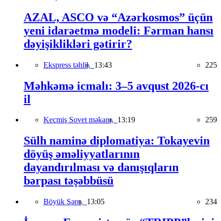
AZAL, ASCO və “Azərkosmos” üçün
yeni idarəetmə modeli: Fərman hansı
dəyişiklikləri gətirir?
Ekspress təhlil,
13:43
225
Məhkəmə icmalı: 3–5 avqust 2026-cı
il
Keçmiş Sovet məkanı,
13:19
259
Sülh naminə diplomatiya: Tokayevin
döyüş əməliyyatlarının
dayandırılması və danışıqların
bərpası təşəbbüsü
Böyük Şərq,
13:05
234