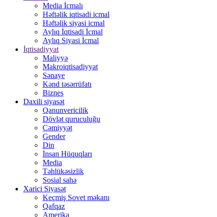
Media İcmalı
Həftəlik iqtisadi icmal
Həftəlik siyasi icmal
Aylıq İqtisadi İcmal
Aylıq Siyasi İcmal
İqtisadiyyat
Maliyyə
Makroiqtisadiyyat
Sənaye
Kənd təsərrüfatı
Biznes
Daxili siyasət
Qanunvericilik
Dövlət quruculuğu
Cəmiyyət
Gender
Din
İnsan Hüquqları
Media
Təhlükəsizlik
Sosial sahə
Xarici Siyasət
Keçmiş Sovet məkanı
Qafqaz
Amerika