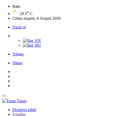
Bakı
0
29.5
C
Cümə axşamı, 6 Avqust 2026
Daxil ol
Abunə
Əlaqə
Turan
Ekspress təhlil
İcmallar