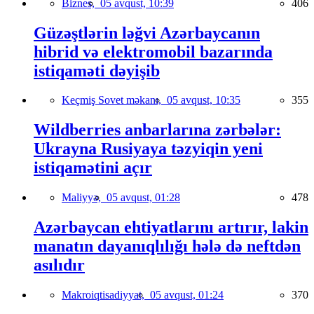
Biznes,
05 avqust, 10:39
406
Güzəştlərin ləğvi Azərbaycanın
hibrid və elektromobil bazarında
istiqaməti dəyişib
Keçmiş Sovet məkanı,
05 avqust, 10:35
355
Wildberries anbarlarına zərbələr:
Ukrayna Rusiyaya təzyiqin yeni
istiqamətini açır
Maliyyə,
05 avqust, 01:28
478
Azərbaycan ehtiyatlarını artırır, lakin
manatın dayanıqlılığı hələ də neftdən
asılıdır
Makroiqtisadiyyat,
05 avqust, 01:24
370