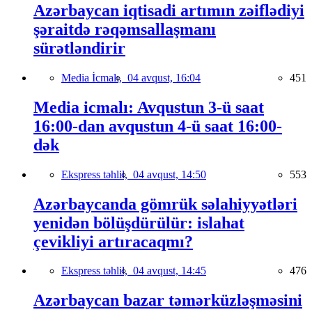
Azərbaycan iqtisadi artımın zəiflədiyi
şəraitdə rəqəmsallaşmanı
sürətləndirir
Media İcmalı,
04 avqust, 16:04
451
Media icmalı: Avqustun 3-ü saat
16:00-dan avqustun 4-ü saat 16:00-
dək
Ekspress təhlil,
04 avqust, 14:50
553
Azərbaycanda gömrük səlahiyyətləri
yenidən bölüşdürülür: islahat
çevikliyi artıracaqmı?
Ekspress təhlil,
04 avqust, 14:45
476
Azərbaycan bazar təmərküzləşməsini