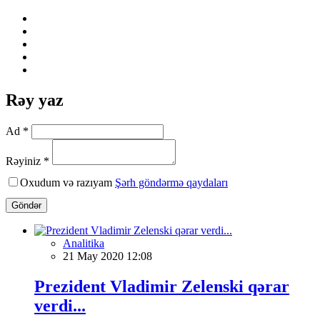
Rəy yaz
Ad *
Rəyiniz *
Oxudum və razıyam
Şərh göndərmə qaydaları
Göndər
Analitika
21 May 2020 12:08
Prezident Vladimir Zelenski qərar
verdi...