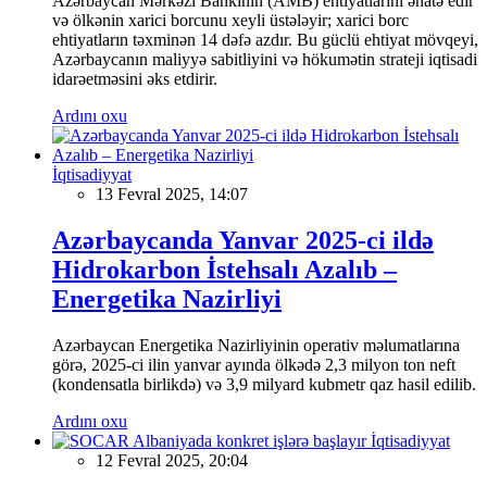
Azərbaycan Mərkəzi Bankının (AMB) ehtiyatlarını əhatə edir
və ölkənin xarici borcunu xeyli üstələyir; xarici borc
ehtiyatların təxminən 14 dəfə azdır. Bu güclü ehtiyat mövqeyi,
Azərbaycanın maliyyə sabitliyini və hökumətin strateji iqtisadi
idarəetməsini əks etdirir.
Ardını oxu
İqtisadiyyat
13 Fevral 2025, 14:07
Azərbaycanda Yanvar 2025-ci ildə
Hidrokarbon İstehsalı Azalıb –
Energetika Nazirliyi
Azərbaycan Energetika Nazirliyinin operativ məlumatlarına
görə, 2025-ci ilin yanvar ayında ölkədə 2,3 milyon ton neft
(kondensatla birlikdə) və 3,9 milyard kubmetr qaz hasil edilib.
Ardını oxu
İqtisadiyyat
12 Fevral 2025, 20:04