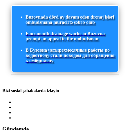
Buzovnada dörd ay davam edən drenaj işləri
ombudsmana müraciətə səbəb olub
Four-month drainage works in Buzovna
prompt an appeal to the ombudsman
В Бузовна четырехмесячные работы по
водоотводу стали поводом для обращения
к омбудсмену
Bizi sosial şəbəkələrdə izləyin
Gündəmdə