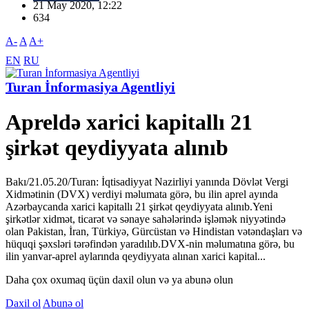
21 May 2020, 12:22
634
A-
A
A+
EN
RU
Turan İnformasiya Agentliyi
Apreldə xarici kapitallı 21
şirkət qeydiyyata alınıb
Bakı/21.05.20/Turan: İqtisadiyyat Nazirliyi yanında Dövlət Vergi
Xidmətinin (DVX) verdiyi məlumata görə, bu ilin aprel ayında
Azərbaycanda xarici kapitallı 21 şirkət qeydiyyata alınıb.Yeni
şirkətlər xidmət, ticarət və sənaye sahələrində işləmək niyyətində
olan Pakistan, İran, Türkiyə, Gürcüstan və Hindistan vətəndaşları və
hüquqi şəxsləri tərəfindən yaradılıb.DVX-nin məlumatına görə, bu
ilin yanvar-aprel aylarında qeydiyyata alınan xarici kapital...
Daha çox oxumaq üçün daxil olun və ya abunə olun
Daxil ol
Abunə ol