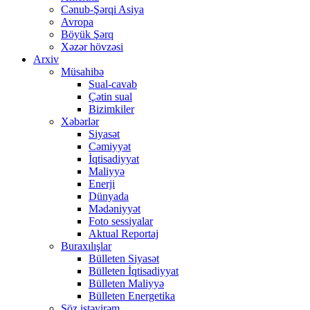
Cənub-Şərqi Asiya
Avropa
Böyük Şərq
Xəzər hövzəsi
Arxiv
Müsahibə
Sual-cavab
Çətin sual
Bizimkiler
Xəbərlər
Siyasət
Cəmiyyət
İqtisadiyyat
Maliyyə
Enerji
Dünyada
Mədəniyyət
Foto sessiyalar
Aktual Reportaj
Buraxılışlar
Bülleten Siyasət
Bülleten İqtisadiyyat
Bülleten Maliyyə
Bülleten Energetika
Söz istəyirəm