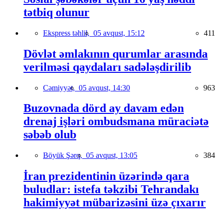
tətbiq olunur
Ekspress təhlil,
05 avqust, 15:12
411
Dövlət əmlakının qurumlar arasında
verilməsi qaydaları sadələşdirilib
Cəmiyyət,
05 avqust, 14:30
963
Buzovnada dörd ay davam edən
drenaj işləri ombudsmana müraciətə
səbəb olub
Böyük Şərq,
05 avqust, 13:05
384
İran prezidentinin üzərində qara
buludlar: istefa təkzibi Tehrandakı
hakimiyyət mübarizəsini üzə çıxarır