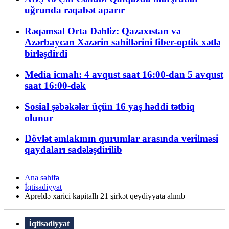
uğrunda rəqabət aparır
Rəqəmsal Orta Dəhliz: Qazaxıstan və
Azərbaycan Xəzərin sahillərini fiber-optik xətlə
birləşdirdi
Media icmalı: 4 avqust saat 16:00-dan 5 avqust
saat 16:00-dək
Sosial şəbəkələr üçün 16 yaş həddi tətbiq
olunur
Dövlət əmlakının qurumlar arasında verilməsi
qaydaları sadələşdirilib
Ana səhifə
İqtisadiyyat
Apreldə xarici kapitallı 21 şirkət qeydiyyata alınıb
İqtisadiyyat