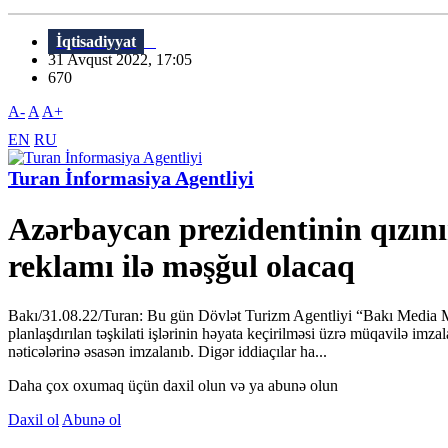
İqtisadiyyat
31 Avqust 2022, 17:05
670
A-
A
A+
EN
RU
Turan İnformasiya Agentliyi
Azərbaycan prezidentinin qızını
reklamı ilə məşğul olacaq
Bakı/31.08.22/Turan: Bu gün Dövlət Turizm Agentliyi “Bakı Media Mə
planlaşdırılan təşkilati işlərinin həyata keçirilməsi üzrə müqavilə im
nəticələrinə əsasən imzalanıb. Digər iddiaçılar ha...
Daha çox oxumaq üçün daxil olun və ya abunə olun
Daxil ol
Abunə ol