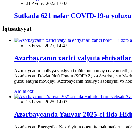
31 Avqust 2022 17:07
Sutkada 621 nəfər COVID-19-a yoluxu
İqtisadiyyat
13 Fevral 2025, 14:47
Azərbaycanın xarici valyuta ehtiyatları
Azərbaycanın maliyyə vəziyyəti möhkəmlənməyə davam edir, çünk
Azərbaycan Dövlət Neft Fondu (SOFAZ) və Azərbaycan Mərkəzi Ba
güclü ehtiyat mövqeyi, Azərbaycanın maliyyə sabitliyini və hökumə
Ardını oxu
13 Fevral 2025, 14:07
Azərbaycanda Yanvar 2025-ci ildə Hidr
Azərbaycan Energetika Nazirliyinin operativ məlumatlarına görə,