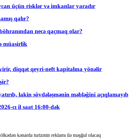
ycan üçün risklər və imkanlar yaradır
amış qalır?
t böhranından necə qaçmaq olar?
ə müasirlik
rir, diqqət qeyri-neft kapitalına yönəlir
şir?
tırıb, lakin sövdələşmənin məbləğini açıqlamayıb
026-cı il saat 16:00-dək
a ölkədən kənarda turizmin reklamı ilə məşğul olacaq