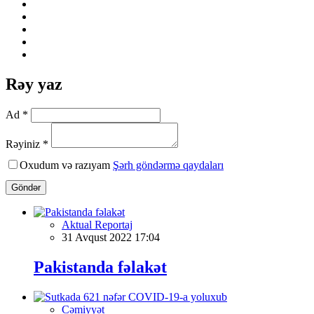
Rəy yaz
Ad *
Rəyiniz *
Oxudum və razıyam
Şərh göndərmə qaydaları
Göndər
Aktual Reportaj
31 Avqust 2022 17:04
Pakistanda fəlakət
Cəmiyyət