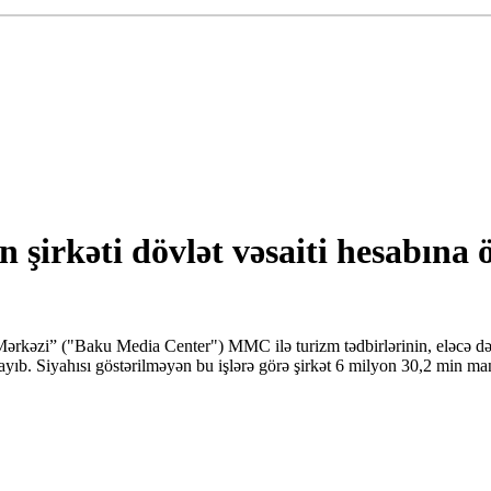
n şirkəti dövlət vəsaiti hesabına
rkəzi” ("Baku Media Center") MMC ilə turizm tədbirlərinin, eləcə də
zalayıb. Siyahısı göstərilməyən bu işlərə görə şirkət 6 milyon 30,2 min