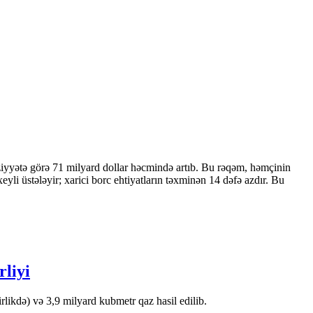
ziyyətə görə 71 milyard dollar həcmində artıb. Bu rəqəm, həmçinin
 üstələyir; xarici borc ehtiyatların təxminən 14 dəfə azdır. Bu
rliyi
likdə) və 3,9 milyard kubmetr qaz hasil edilib.