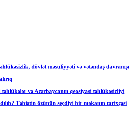
əhlükəsizlik, dövlət məsuliyyəti və vətəndaş davranışı
lırıq
i təhlükələr və Azərbaycanın geosiyasi təhlükəsizliyi
lıb? Təbiətin özünün seçdiyi bir məkanın tarixçəsi