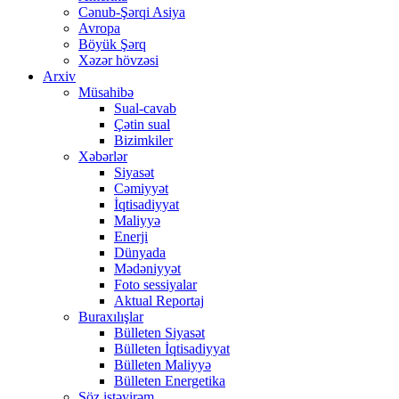
Cənub-Şərqi Asiya
Avropa
Böyük Şərq
Xəzər hövzəsi
Arxiv
Müsahibə
Sual-cavab
Çətin sual
Bizimkiler
Xəbərlər
Siyasət
Cəmiyyət
İqtisadiyyat
Maliyyə
Enerji
Dünyada
Mədəniyyət
Foto sessiyalar
Aktual Reportaj
Buraxılışlar
Bülleten Siyasət
Bülleten İqtisadiyyat
Bülleten Maliyyə
Bülleten Energetika
Söz istəyirəm