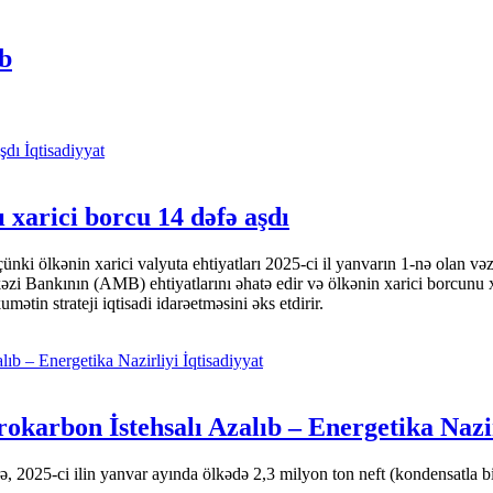
b
İqtisadiyyat
 xarici borcu 14 dəfə aşdı
i ölkənin xarici valyuta ehtiyatları 2025-ci il yanvarın 1-nə olan və
nkının (AMB) ehtiyatlarını əhatə edir və ölkənin xarici borcunu xeyli
tin strateji iqtisadi idarəetməsini əks etdirir.
İqtisadiyyat
okarbon İstehsalı Azalıb – Energetika Nazi
 2025-ci ilin yanvar ayında ölkədə 2,3 milyon ton neft (kondensatla bir