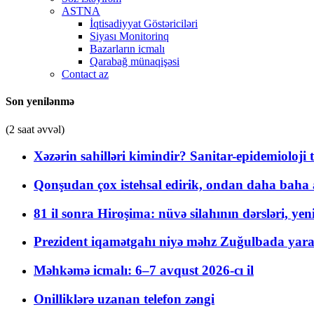
ASTNA
İqtisadiyyat Göstəriciləri
Siyası Monitorinq
Bazarların icmalı
Qarabağ münaqişəsi
Contact az
Son yenilənmə
(2 saat əvvəl)
Xəzərin sahilləri kimindir? Sanitar-epidemioloji t
Qonşudan çox istehsal edirik, ondan daha baha a
81 il sonra Hiroşima: nüvə silahının dərsləri, yen
Prezident iqamətgahı niyə məhz Zuğulbada yaradı
Məhkəmə icmalı: 6–7 avqust 2026-cı il
Onilliklərə uzanan telefon zəngi