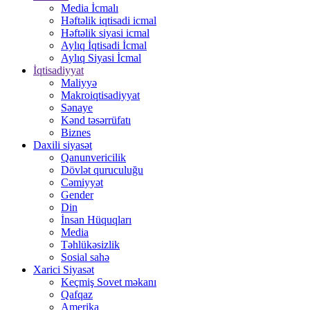
Media İcmalı
Həftəlik iqtisadi icmal
Həftəlik siyasi icmal
Aylıq İqtisadi İcmal
Aylıq Siyasi İcmal
İqtisadiyyat
Maliyyə
Makroiqtisadiyyat
Sənaye
Kənd təsərrüfatı
Biznes
Daxili siyasət
Qanunvericilik
Dövlət quruculuğu
Cəmiyyət
Gender
Din
İnsan Hüquqları
Media
Təhlükəsizlik
Sosial sahə
Xarici Siyasət
Keçmiş Sovet məkanı
Qafqaz
Amerika