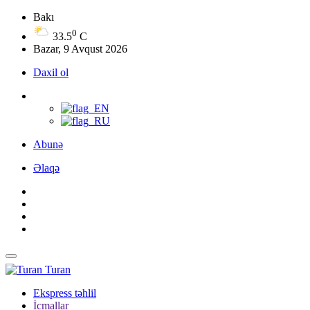
Bakı
0
33.5
C
Bazar, 9 Avqust 2026
Daxil ol
Abunə
Əlaqə
Turan
Ekspress təhlil
İcmallar