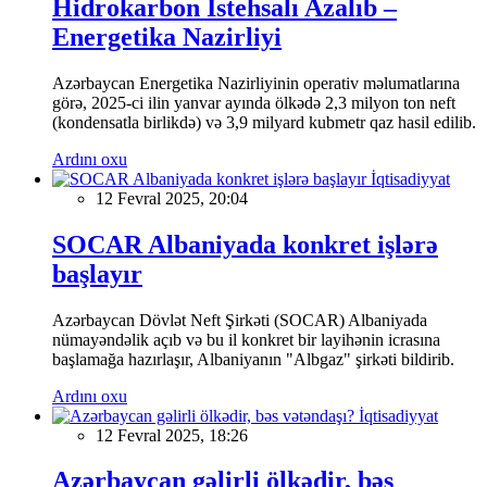
Hidrokarbon İstehsalı Azalıb –
Energetika Nazirliyi
Azərbaycan Energetika Nazirliyinin operativ məlumatlarına
görə, 2025-ci ilin yanvar ayında ölkədə 2,3 milyon ton neft
(kondensatla birlikdə) və 3,9 milyard kubmetr qaz hasil edilib.
Ardını oxu
İqtisadiyyat
12 Fevral 2025, 20:04
SOCAR Albaniyada konkret işlərə
başlayır
Azərbaycan Dövlət Neft Şirkəti (SOCAR) Albaniyada
nümayəndəlik açıb və bu il konkret bir layihənin icrasına
başlamağa hazırlaşır, Albaniyanın "Albgaz" şirkəti bildirib.
Ardını oxu
İqtisadiyyat
12 Fevral 2025, 18:26
Azərbaycan gəlirli ölkədir, bəs