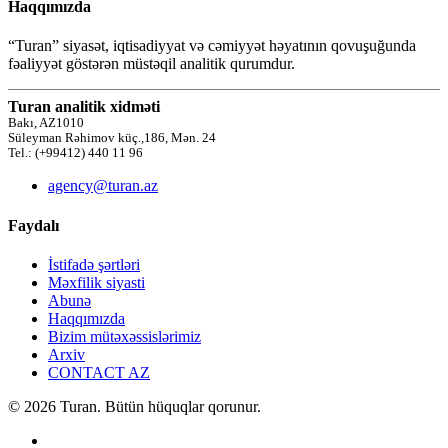
Haqqımızda
“Turan” siyasət, iqtisadiyyat və cəmiyyət həyatının qovuşuğunda
fəaliyyət göstərən müstəqil analitik qurumdur.
Turan analitik xidməti
Bakı, AZ1010
Süleyman Rəhimov küç.,186, Mən. 24
Tel.: (+99412) 440 11 96
agency@turan.az
Faydalı
İstifadə şərtləri
Məxfilik siyasti
Abunə
Haqqımızda
Bizim mütəxəssislərimiz
Arxiv
CONTACT AZ
© 2026 Turan. Bütün hüquqlar qorunur.