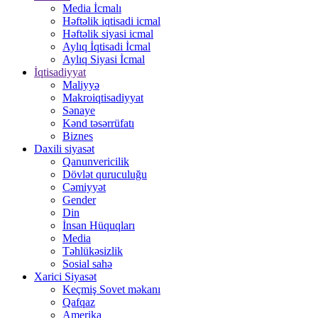
Media İcmalı
Həftəlik iqtisadi icmal
Həftəlik siyasi icmal
Aylıq İqtisadi İcmal
Aylıq Siyasi İcmal
İqtisadiyyat
Maliyyə
Makroiqtisadiyyat
Sənaye
Kənd təsərrüfatı
Biznes
Daxili siyasət
Qanunvericilik
Dövlət quruculuğu
Cəmiyyət
Gender
Din
İnsan Hüquqları
Media
Təhlükəsizlik
Sosial sahə
Xarici Siyasət
Keçmiş Sovet məkanı
Qafqaz
Amerika