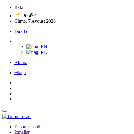
Bakı
0
30.4
C
Cümə, 7 Avqust 2026
Daxil ol
Abunə
Əlaqə
Turan
Ekspress təhlil
İcmallar