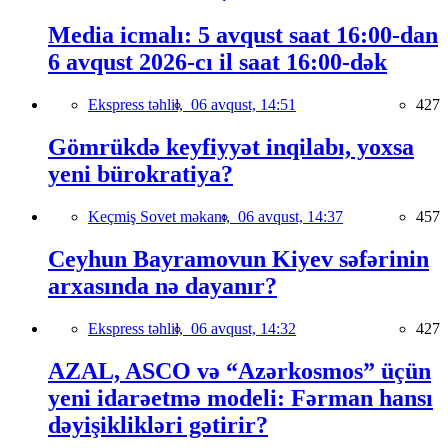
Media icmalı: 5 avqust saat 16:00-dan
6 avqust 2026-cı il saat 16:00-dək
Ekspress təhlil,
06 avqust, 14:51
427
Gömrükdə keyfiyyət inqilabı, yoxsa
yeni bürokratiya?
Keçmiş Sovet məkanı,
06 avqust, 14:37
457
Ceyhun Bayramovun Kiyev səfərinin
arxasında nə dayanır?
Ekspress təhlil,
06 avqust, 14:32
427
AZAL, ASCO və “Azərkosmos” üçün
yeni idarəetmə modeli: Fərman hansı
dəyişiklikləri gətirir?