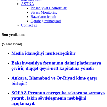
ASTNA
İqtisadiyyat Göstəriciləri
Siyası Monitorinq
Bazarların icmalı
Qarabağ münaqişəsi
Contact az
Son yenilənmə
(5 saat əvvəl)
Media idarəçiliyi mərkəzləşdirilir
Bakı investisiya forumunu daimi platformaya
çevirir, diqqət qeyri-neft kapitalına yönəlir
Ankara, İslamabad və Ər-Riyad kimə qarşı
birləşir?
SOFAZ Perunun energetika sektoruna sərmayə
yatırıb, lakin sövdələşmənin məbləğini
açıqlamayıb