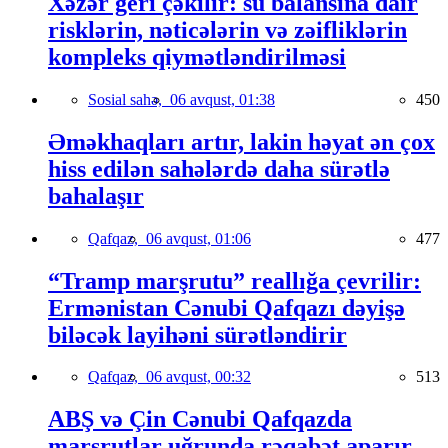
Xəzər geri çəkilir: su balansına dair
risklərin, nəticələrin və zəifliklərin
kompleks qiymətləndirilməsi
Sosial sahə,
06 avqust, 01:38
450
Əməkhaqları artır, lakin həyat ən çox
hiss edilən sahələrdə daha sürətlə
bahalaşır
Qafqaz,
06 avqust, 01:06
477
“Tramp marşrutu” reallığa çevrilir:
Ermənistan Cənubi Qafqazı dəyişə
biləcək layihəni sürətləndirir
Qafqaz,
06 avqust, 00:32
513
ABŞ və Çin Cənubi Qafqazda
marşrutlar uğrunda rəqabət aparır