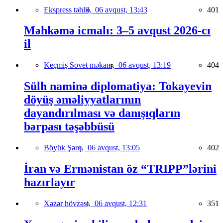
Ekspress təhlil,
06 avqust, 13:43
401
Məhkəmə icmalı: 3–5 avqust 2026-cı
il
Keçmiş Sovet məkanı,
06 avqust, 13:19
404
Sülh naminə diplomatiya: Tokayevin
döyüş əməliyyatlarının
dayandırılması və danışıqların
bərpası təşəbbüsü
Böyük Şərq,
06 avqust, 13:05
402
İran və Ermənistan öz “TRIPP”lərini
hazırlayır
Xəzər hövzəsi,
06 avqust, 12:31
351