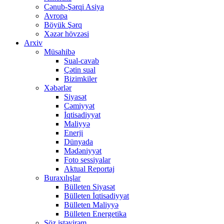
Cənub-Şərqi Asiya
Avropa
Böyük Şərq
Xəzər hövzəsi
Arxiv
Müsahibə
Sual-cavab
Çətin sual
Bizimkiler
Xəbərlər
Siyasət
Cəmiyyət
İqtisadiyyat
Maliyyə
Enerji
Dünyada
Mədəniyyət
Foto sessiyalar
Aktual Reportaj
Buraxılışlar
Bülleten Siyasət
Bülleten İqtisadiyyat
Bülleten Maliyyə
Bülleten Energetika
Söz istəyirəm