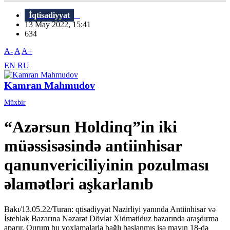
İqtisadiyyat
13 May 2022, 15:41
634
A-
A
A+
EN
RU
Kamran Mahmudov
Müxbir
“Azərsun Holdinq”in iki
müəssisəsində antiinhisar
qanunvericiliyinin pozulması
əlamətləri aşkarlanıb
Bakı/13.05.22/Turan: qtisadiyyat Nazirliyi yanında Antiinhisar və
İstehlak Bazarına Nəzarət Dövlət Xidmətiduz bazarında araşdırma
aparır. Qurum bu yoxlamalarla bağlı başlanmış işə mayın 18-də