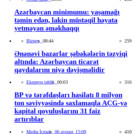
Azərbaycan minimumu: yaşamağı
təmin edən, lakin müstəqil həyata
yetməyən əməkhaqqı
Biznes,
08:44
259
Ənənəvi bazarlar şəbəkələrin təzyiqi
altında: Azərbaycan ticarət
qaydalarını niyə dəyişməlidir
Ekspress təhlil,
00:03
316
BP və tərəfdaşları hasilatı 8 milyon
ton səviyyəsində saxlamaqla AÇG-yə
kapital qoyuluşlarını 31 faiz
artırıblar
Media İcmalı,
06 avqust, 15:09
410