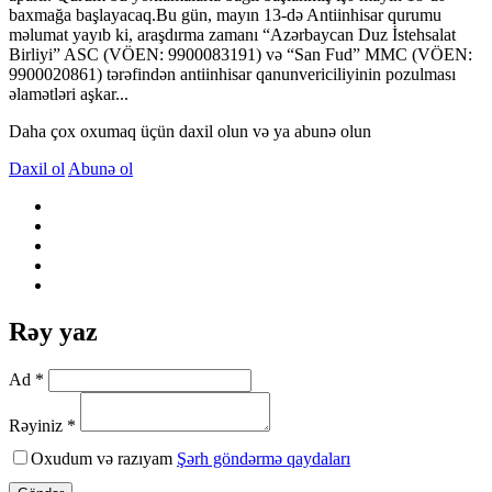
baxmağa başlayacaq.Bu gün, mayın 13-də Antiinhisar qurumu
məlumat yayıb ki, araşdırma zamanı “Azərbaycan Duz İstehsalat
Birliyi” ASC (VÖEN: 9900083191) və “San Fud” MMC (VÖEN:
9900020861) tərəfindən antiinhisar qanunvericiliyinin pozulması
əlamətləri aşkar...
Daha çox oxumaq üçün daxil olun və ya abunə olun
Daxil ol
Abunə ol
Rəy yaz
Ad *
Rəyiniz *
Oxudum və razıyam
Şərh göndərmə qaydaları