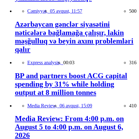
Cəmiyyət,
05 avqust, 11:57
500
Azərbaycan gənclər siyasətini
nəticələrə bağlamağa çalışır, lakin
məşğulluq və beyin axını problemləri
qalır
Express analysis,
00:03
316
BP and partners boost ACG capital
spending by 31% while holding
output at 8 million tonnes
Media Review,
06 avqust, 15:09
410
Media Review: From 4:00 p.m. on
August 5 to 4:00 p.m. on August 6,
2026