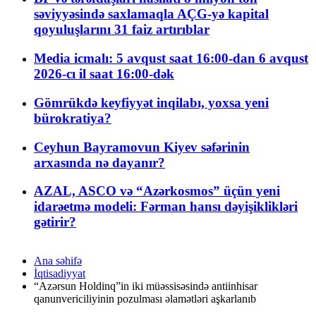
səviyyəsində saxlamaqla AÇG-yə kapital
qoyuluşlarını 31 faiz artırıblar
Media icmalı: 5 avqust saat 16:00-dan 6 avqust
2026-cı il saat 16:00-dək
Gömrükdə keyfiyyət inqilabı, yoxsa yeni
bürokratiya?
Ceyhun Bayramovun Kiyev səfərinin
arxasında nə dayanır?
AZAL, ASCO və “Azərkosmos” üçün yeni
idarəetmə modeli: Fərman hansı dəyişiklikləri
gətirir?
Ana səhifə
İqtisadiyyat
“Azərsun Holdinq”in iki müəssisəsində antiinhisar
qanunvericiliyinin pozulması əlamətləri aşkarlanıb