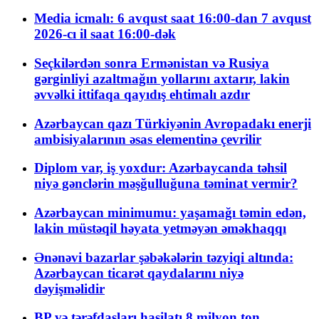
Media icmalı: 6 avqust saat 16:00-dan 7 avqust
2026-cı il saat 16:00-dək
Seçkilərdən sonra Ermənistan və Rusiya
gərginliyi azaltmağın yollarını axtarır, lakin
əvvəlki ittifaqa qayıdış ehtimalı azdır
Azərbaycan qazı Türkiyənin Avropadakı enerji
ambisiyalarının əsas elementinə çevrilir
Diplom var, iş yoxdur: Azərbaycanda təhsil
niyə gənclərin məşğulluğuna təminat vermir?
Azərbaycan minimumu: yaşamağı təmin edən,
lakin müstəqil həyata yetməyən əməkhaqqı
Ənənəvi bazarlar şəbəkələrin təzyiqi altında:
Azərbaycan ticarət qaydalarını niyə
dəyişməlidir
BP və tərəfdaşları hasilatı 8 milyon ton