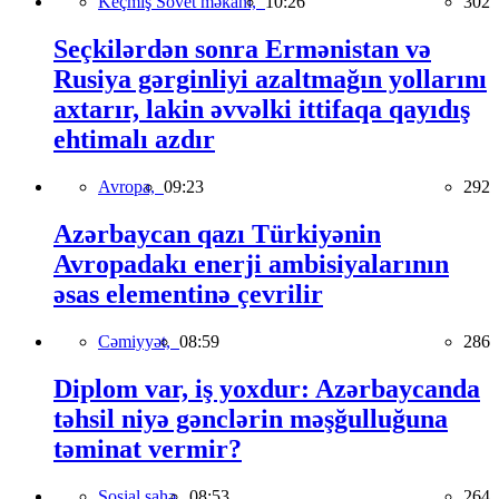
Keçmiş Sovet məkanı,
10:26
302
Seçkilərdən sonra Ermənistan və
Rusiya gərginliyi azaltmağın yollarını
axtarır, lakin əvvəlki ittifaqa qayıdış
ehtimalı azdır
Avropa,
09:23
292
Azərbaycan qazı Türkiyənin
Avropadakı enerji ambisiyalarının
əsas elementinə çevrilir
Cəmiyyət,
08:59
286
Diplom var, iş yoxdur: Azərbaycanda
təhsil niyə gənclərin məşğulluğuna
təminat vermir?
Sosial sahə,
08:53
264