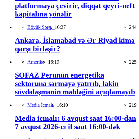
platformaya çevirir, diqqət qeyri-neft
kapitalına yönəlir
Böyük Şərq,
16:27
244
Ankara, İslamabad və Ər-Riyad kimə
qarşı birləşir?
Amerika,
16:19
225
SOFAZ Perunun energetika
sektoruna sərmayə yatırıb, lakin
sövdələşmənin məbləğini açıqlamayıb
Media İcmalı,
16:10
219
Media icmalı: 6 avqust saat 16:00-dan
7 avqust 2026-cı il saat 16:00-dək