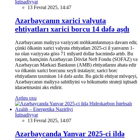
İqtisadiyyat
13 Fevral 2025, 14:47
Azərbaycanın xarici valyuta
ehtiyatları xarici borcu 14 dəfə aşdı
Azərbaycanın maliyyə vəziyyəti möhkəmlənməyə davam edir,
çünki ölkənin xarici valyuta ehtiyatları 2025-ci il yanvarın 1-
nə olan vəziyyətə görə 71 milyard dollar həcmində artıb. Bu
rəqəm, həmçinin Azərbaycan Dövlət Neft Fondu (SOFAZ) və
Azərbaycan Mərkəzi Bankının (AMB) ehtiyatlarını əhatə edir
və ölkənin xarici borcunu xeyli üstələyir; xarici borc
ehtiyatların təxminən 14 dəfə azdır. Bu güclü ehtiyat mövqeyi,
Azərbaycanın maliyyə sabitliyini və hökumətin strateji iqtisadi
idarəetməsini əks etdirir.
Ardını oxu
İqtisadiyyat
13 Fevral 2025, 14:07
Azərbaycanda Yanvar 2025-ci ildə