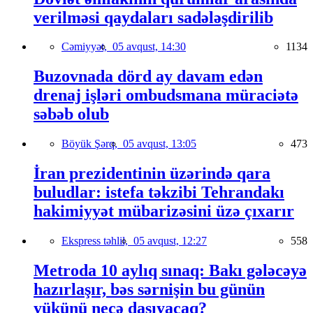
verilməsi qaydaları sadələşdirilib
Cəmiyyət,
05 avqust, 14:30
1134
Buzovnada dörd ay davam edən
drenaj işləri ombudsmana müraciətə
səbəb olub
Böyük Şərq,
05 avqust, 13:05
473
İran prezidentinin üzərində qara
buludlar: istefa təkzibi Tehrandakı
hakimiyyət mübarizəsini üzə çıxarır
Ekspress təhlil,
05 avqust, 12:27
558
Metroda 10 aylıq sınaq: Bakı gələcəyə
hazırlaşır, bəs sərnişin bu günün
yükünü necə daşıyacaq?