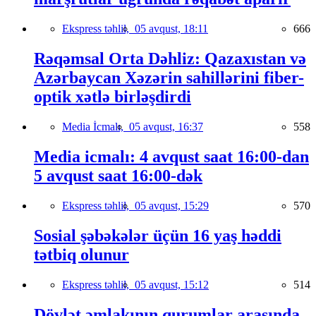
Ekspress təhlil,
05 avqust, 18:11
666
Rəqəmsal Orta Dəhliz: Qazaxıstan və
Azərbaycan Xəzərin sahillərini fiber-
optik xətlə birləşdirdi
Media İcmalı,
05 avqust, 16:37
558
Media icmalı: 4 avqust saat 16:00-dan
5 avqust saat 16:00-dək
Ekspress təhlil,
05 avqust, 15:29
570
Sosial şəbəkələr üçün 16 yaş həddi
tətbiq olunur
Ekspress təhlil,
05 avqust, 15:12
514
Dövlət əmlakının qurumlar arasında