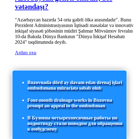
vətəndaşı?
"Azərbaycan hazırda 54 orta gəlirli ölkə arasındadır". Bunu
Prezident Administrasiyasının İqtisadi məsələlər və innovativ
inkişaf siyasəti şöbəsinin müdiri Şahmar Mövsümov fevralın
10-da Bakıda Dünya Bankının "Dünya İnkişaf Hesabatı
2024" təqdimatında deyib.
Ardını oxu
Buzovnada dörd ay davam edən drenaj işləri
ombudsmana müraciətə səbəb olub
Four-month drainage works in Buzovna
prompt an appeal to the ombudsman
В Бузовна четырехмесячные работы по
водоотводу стали поводом для обращения
к омбудсмену