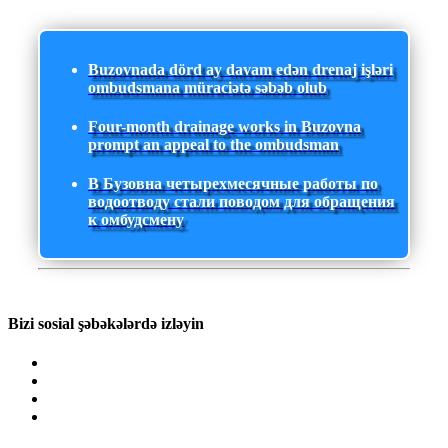
Buzovnada dörd ay davam edən drenaj işləri
ombudsmana müraciətə səbəb olub
Four-month drainage works in Buzovna
prompt an appeal to the ombudsman
В Бузовна четырехмесячные работы по
водоотводу стали поводом для обращения
к омбудсмену
Bizi sosial şəbəkələrdə izləyin