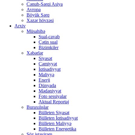
Cənub-Şərqi Asiya
Avropa
Böyük Şərq
Xəzər hövzəsi
Arxiv
Müsahibə
Sual-cavab
Çətin sual
Bizimkiler
Xəbərlər
Siyasət
Cəmiyyət
İqtisadiyyat
Maliyyə
Enerji
Dünyada
Mədəniyyət
Foto sessiyalar
Aktual Reportaj
Buraxılışlar
Bülleten Siyasət
Bülleten İqtisadiyyat
Bülleten Maliyyə
Bülleten Energetika
Söz istəyirəm