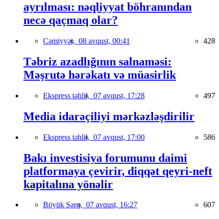
ayrılması: nəqliyyat böhranından
necə qaçmaq olar?
Cəmiyyət,
08 avqust, 00:41
428
Təbriz azadlığının salnaməsi:
Məşrutə hərəkatı və müasirlik
Ekspress təhlil,
07 avqust, 17:28
497
Media idarəçiliyi mərkəzləşdirilir
Ekspress təhlil,
07 avqust, 17:00
586
Bakı investisiya forumunu daimi
platformaya çevirir, diqqət qeyri-neft
kapitalına yönəlir
Böyük Şərq,
07 avqust, 16:27
607