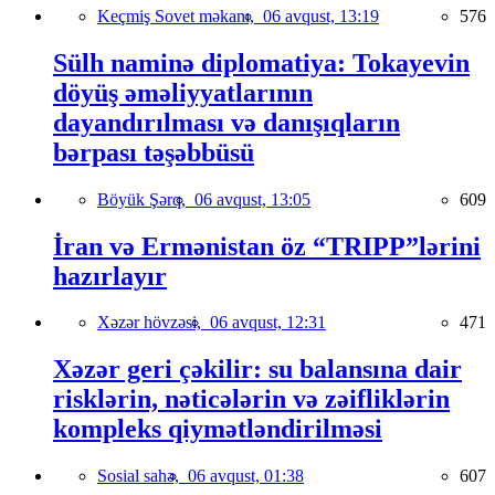
Keçmiş Sovet məkanı,
06 avqust, 13:19
576
Sülh naminə diplomatiya: Tokayevin
döyüş əməliyyatlarının
dayandırılması və danışıqların
bərpası təşəbbüsü
Böyük Şərq,
06 avqust, 13:05
609
İran və Ermənistan öz “TRIPP”lərini
hazırlayır
Xəzər hövzəsi,
06 avqust, 12:31
471
Xəzər geri çəkilir: su balansına dair
risklərin, nəticələrin və zəifliklərin
kompleks qiymətləndirilməsi
Sosial sahə,
06 avqust, 01:38
607