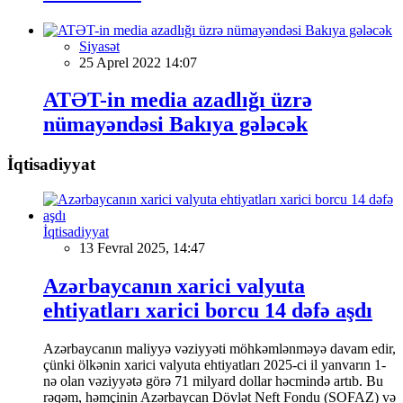
Siyasət
25 Aprel 2022 14:07
ATƏT-in media azadlığı üzrə
nümayəndəsi Bakıya gələcək
İqtisadiyyat
İqtisadiyyat
13 Fevral 2025, 14:47
Azərbaycanın xarici valyuta
ehtiyatları xarici borcu 14 dəfə aşdı
Azərbaycanın maliyyə vəziyyəti möhkəmlənməyə davam edir,
çünki ölkənin xarici valyuta ehtiyatları 2025-ci il yanvarın 1-
nə olan vəziyyətə görə 71 milyard dollar həcmində artıb. Bu
rəqəm, həmçinin Azərbaycan Dövlət Neft Fondu (SOFAZ) və