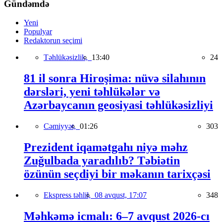
Gündəmdə
Yeni
Populyar
Redaktorun seçimi
Təhlükəsizlik,
13:40
24
81 il sonra Hiroşima: nüvə silahının
dərsləri, yeni təhlükələr və
Azərbaycanın geosiyasi təhlükəsizliyi
Cəmiyyət,
01:26
303
Prezident iqamətgahı niyə məhz
Zuğulbada yaradılıb? Təbiətin
özünün seçdiyi bir məkanın tarixçəsi
Ekspress təhlil,
08 avqust, 17:07
348
Məhkəmə icmalı: 6–7 avqust 2026-cı