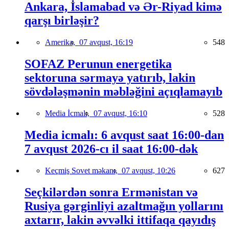
Ankara, İslamabad və Ər-Riyad kimə
qarşı birləşir?
Amerika,
07 avqust, 16:19
548
SOFAZ Perunun energetika
sektoruna sərmayə yatırıb, lakin
sövdələşmənin məbləğini açıqlamayıb
Media İcmalı,
07 avqust, 16:10
528
Media icmalı: 6 avqust saat 16:00-dan
7 avqust 2026-cı il saat 16:00-dək
Keçmiş Sovet məkanı,
07 avqust, 10:26
627
Seçkilərdən sonra Ermənistan və
Rusiya gərginliyi azaltmağın yollarını
axtarır, lakin əvvəlki ittifaqa qayıdış