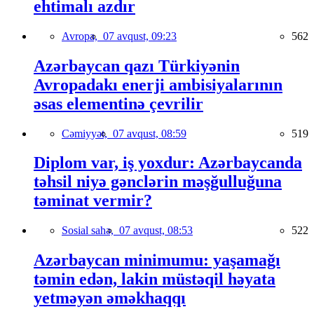
ehtimalı azdır
Avropa,
07 avqust, 09:23
562
Azərbaycan qazı Türkiyənin
Avropadakı enerji ambisiyalarının
əsas elementinə çevrilir
Cəmiyyət,
07 avqust, 08:59
519
Diplom var, iş yoxdur: Azərbaycanda
təhsil niyə gənclərin məşğulluğuna
təminat vermir?
Sosial sahə,
07 avqust, 08:53
522
Azərbaycan minimumu: yaşamağı
təmin edən, lakin müstəqil həyata
yetməyən əməkhaqqı