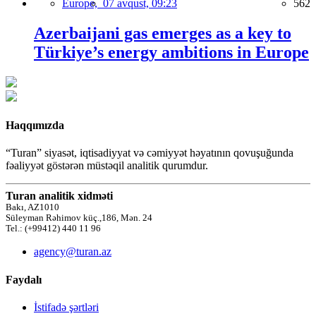
Europe,
07 avqust, 09:23
562
Azerbaijani gas emerges as a key to
Türkiye’s energy ambitions in Europe
Haqqımızda
“Turan” siyasət, iqtisadiyyat və cəmiyyət həyatının qovuşuğunda
fəaliyyət göstərən müstəqil analitik qurumdur.
Turan analitik xidməti
Bakı, AZ1010
Süleyman Rəhimov küç.,186, Mən. 24
Tel.: (+99412) 440 11 96
agency@turan.az
Faydalı
İstifadə şərtləri