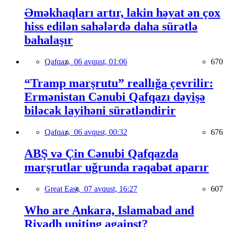
Əməkhaqları artır, lakin həyat ən çox
hiss edilən sahələrdə daha sürətlə
bahalaşır
Qafqaz,
06 avqust, 01:06
670
“Tramp marşrutu” reallığa çevrilir:
Ermənistan Cənubi Qafqazı dəyişə
biləcək layihəni sürətləndirir
Qafqaz,
06 avqust, 00:32
676
ABŞ və Çin Cənubi Qafqazda
marşrutlar uğrunda rəqabət aparır
Great East,
07 avqust, 16:27
607
Who are Ankara, Islamabad and
Riyadh uniting against?