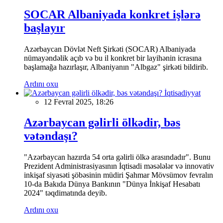
SOCAR Albaniyada konkret işlərə
başlayır
Azərbaycan Dövlət Neft Şirkəti (SOCAR) Albaniyada
nümayəndəlik açıb və bu il konkret bir layihənin icrasına
başlamağa hazırlaşır, Albaniyanın "Albgaz" şirkəti bildirib.
Ardını oxu
İqtisadiyyat
12 Fevral 2025, 18:26
Azərbaycan gəlirli ölkədir, bəs
vətəndaşı?
"Azərbaycan hazırda 54 orta gəlirli ölkə arasındadır". Bunu
Prezident Administrasiyasının İqtisadi məsələlər və innovativ
inkişaf siyasəti şöbəsinin müdiri Şahmar Mövsümov fevralın
10-da Bakıda Dünya Bankının "Dünya İnkişaf Hesabatı
2024" təqdimatında deyib.
Ardını oxu