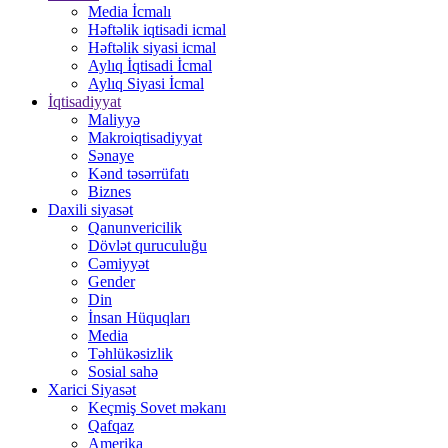
Media İcmalı
Həftəlik iqtisadi icmal
Həftəlik siyasi icmal
Aylıq İqtisadi İcmal
Aylıq Siyasi İcmal
İqtisadiyyat
Maliyyə
Makroiqtisadiyyat
Sənaye
Kənd təsərrüfatı
Biznes
Daxili siyasət
Qanunvericilik
Dövlət quruculuğu
Cəmiyyət
Gender
Din
İnsan Hüquqları
Media
Təhlükəsizlik
Sosial sahə
Xarici Siyasət
Keçmiş Sovet məkanı
Qafqaz
Amerika