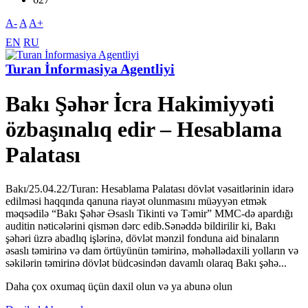
A-
A
A+
EN
RU
Turan İnformasiya Agentliyi
Bakı Şəhər İcra Hakimiyyəti
özbaşınalıq edir – Hesablama
Palatası
Bakı/25.04.22/Turan: Hesablama Palatası dövlət vəsaitlərinin idarə
edilməsi haqqında qanuna riayət olunmasını müəyyən etmək
məqsədilə “Bakı Şəhər Əsaslı Tikinti və Təmir” MMC-də apardığı
auditin nəticələrini qismən dərc edib.Sənəddə bildirilir ki, Bakı
şəhəri üzrə abadlıq işlərinə, dövlət mənzil fonduna aid binaların
əsaslı təmirinə və dam örtüyünün təmirinə, məhəllədaxili yolların və
səkilərin təmirinə dövlət büdcəsindən davamlı olaraq Bakı şəhə...
Daha çox oxumaq üçün daxil olun və ya abunə olun