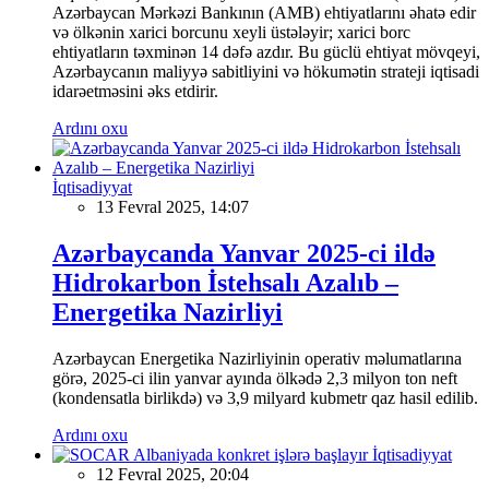
Azərbaycan Mərkəzi Bankının (AMB) ehtiyatlarını əhatə edir
və ölkənin xarici borcunu xeyli üstələyir; xarici borc
ehtiyatların təxminən 14 dəfə azdır. Bu güclü ehtiyat mövqeyi,
Azərbaycanın maliyyə sabitliyini və hökumətin strateji iqtisadi
idarəetməsini əks etdirir.
Ardını oxu
İqtisadiyyat
13 Fevral 2025, 14:07
Azərbaycanda Yanvar 2025-ci ildə
Hidrokarbon İstehsalı Azalıb –
Energetika Nazirliyi
Azərbaycan Energetika Nazirliyinin operativ məlumatlarına
görə, 2025-ci ilin yanvar ayında ölkədə 2,3 milyon ton neft
(kondensatla birlikdə) və 3,9 milyard kubmetr qaz hasil edilib.
Ardını oxu
İqtisadiyyat
12 Fevral 2025, 20:04