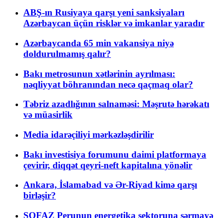
ABŞ-ın Rusiyaya qarşı yeni sanksiyaları
Azərbaycan üçün risklər və imkanlar yaradır
Azərbaycanda 65 min vakansiya niyə
doldurulmamış qalır?
Bakı metrosunun xətlərinin ayrılması:
nəqliyyat böhranından necə qaçmaq olar?
Təbriz azadlığının salnaməsi: Məşrutə hərəkatı
və müasirlik
Media idarəçiliyi mərkəzləşdirilir
Bakı investisiya forumunu daimi platformaya
çevirir, diqqət qeyri-neft kapitalına yönəlir
Ankara, İslamabad və Ər-Riyad kimə qarşı
birləşir?
SOFAZ Perunun energetika sektoruna sərmayə