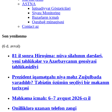
ASTNA
İqtisadiyyat Göstəriciləri
Siyası Monitorinq
Bazarların icmalı
Qarabağ münaqişəsi
Contact az
Son yenilənmə
(6 d. əvvəl)
81 il sonra Hiroşima: nüvə silahının dərsləri,
yeni təhlükələr və Azərbaycanın geosiyasi
təhlükəsizliyi
Prezident iqamətgahı niyə məhz Zuğulbada
yaradılıb? Təbiətin özünün seçdiyi bir məkanın
tarixçəsi
Məhkəmə icmalı: 6–7 avqust 2026-cı il
Onilliklərə uzanan telefon zəngi