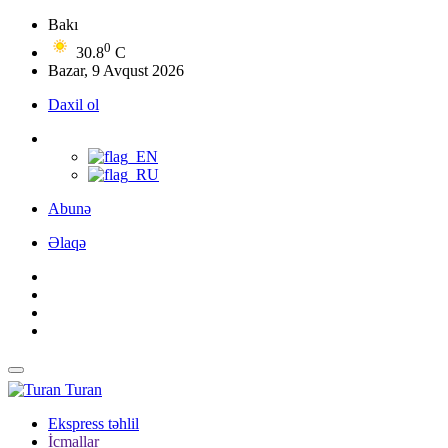
Bakı
0
30.8
C
Bazar, 9 Avqust 2026
Daxil ol
Abunə
Əlaqə
Turan
Ekspress təhlil
İcmallar