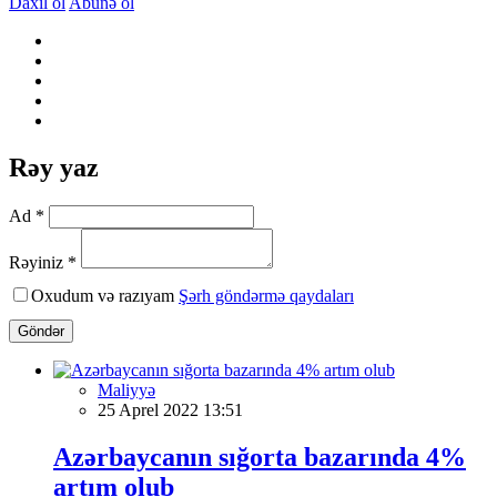
Daxil ol
Abunə ol
Rəy yaz
Ad *
Rəyiniz *
Oxudum və razıyam
Şərh göndərmə qaydaları
Göndər
Maliyyə
25 Aprel 2022 13:51
Azərbaycanın sığorta bazarında 4%
artım olub