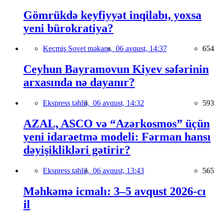
Gömrükdə keyfiyyət inqilabı, yoxsa
yeni bürokratiya?
Keçmiş Sovet məkanı,
06 avqust, 14:37
654
Ceyhun Bayramovun Kiyev səfərinin
arxasında nə dayanır?
Ekspress təhlil,
06 avqust, 14:32
593
AZAL, ASCO və “Azərkosmos” üçün
yeni idarəetmə modeli: Fərman hansı
dəyişiklikləri gətirir?
Ekspress təhlil,
06 avqust, 13:43
565
Məhkəmə icmalı: 3–5 avqust 2026-cı
il