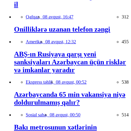
il
Qafqaz,
08 avqust, 16:47
312
Onilliklərə uzanan telefon zəngi
Amerika,
08 avqust, 12:32
455
ABŞ-ın Rusiyaya qarşı yeni
sanksiyaları Azərbaycan üçün risklər
və imkanlar yaradır
Ekspress təhlil,
08 avqust, 00:52
538
Azərbaycanda 65 min vakansiya niyə
doldurulmamış qalır?
Sosial sahə,
08 avqust, 00:50
514
Bakı metrosunun xətlərinin