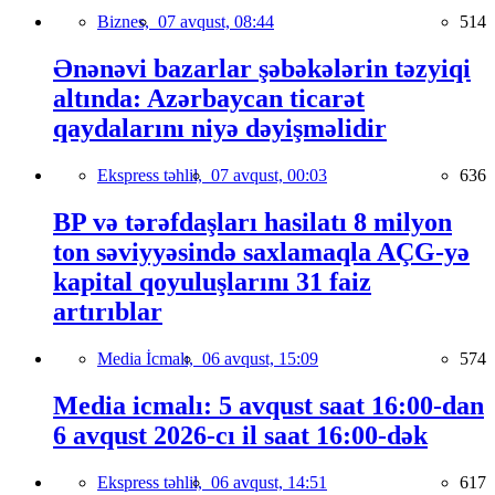
Biznes,
07 avqust, 08:44
514
Ənənəvi bazarlar şəbəkələrin təzyiqi
altında: Azərbaycan ticarət
qaydalarını niyə dəyişməlidir
Ekspress təhlil,
07 avqust, 00:03
636
BP və tərəfdaşları hasilatı 8 milyon
ton səviyyəsində saxlamaqla AÇG-yə
kapital qoyuluşlarını 31 faiz
artırıblar
Media İcmalı,
06 avqust, 15:09
574
Media icmalı: 5 avqust saat 16:00-dan
6 avqust 2026-cı il saat 16:00-dək
Ekspress təhlil,
06 avqust, 14:51
617