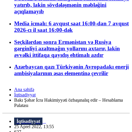
yatırıb, lakin sövdələşmənin məbləğini
açıqlamayıb
Media icmalı: 6 avqust saat 16:00-dan 7 avqust
2026-cı il saat 16:00-dək
Seçkilərdən sonra Ermənistan və Rusiya
gərginliyi azaltmağın yollarını axtarır, lakin
əvvəlki ittifaqa qayıdış ehtimalı azdır
Azərbaycan qazı Türkiyənin Avropadakı enerji
ambisiyalarının əsas elementinə çevrilir
Ana səhifə
İqtisadiyyat
Bakı Şəhər İcra Hakimiyyəti özbaşınalıq edir – Hesablama
Palatası
İqtisadiyyat
25 Aprel 2022, 13:55
627