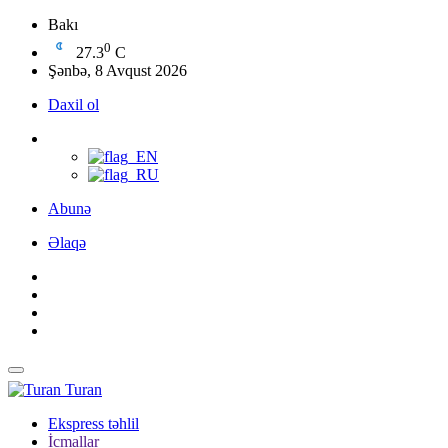
Bakı
0
27.3
C
Şənbə, 8 Avqust 2026
Daxil ol
Abunə
Əlaqə
Turan
Ekspress təhlil
İcmallar