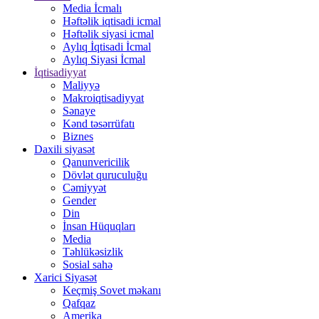
Media İcmalı
Həftəlik iqtisadi icmal
Həftəlik siyasi icmal
Aylıq İqtisadi İcmal
Aylıq Siyasi İcmal
İqtisadiyyat
Maliyyə
Makroiqtisadiyyat
Sənaye
Kənd təsərrüfatı
Biznes
Daxili siyasət
Qanunvericilik
Dövlət quruculuğu
Cəmiyyət
Gender
Din
İnsan Hüquqları
Media
Təhlükəsizlik
Sosial sahə
Xarici Siyasət
Keçmiş Sovet məkanı
Qafqaz
Amerika