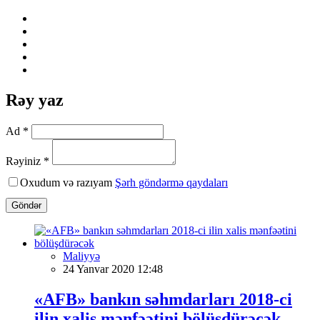
Rəy yaz
Ad *
Rəyiniz *
Oxudum və razıyam
Şərh göndərmə qaydaları
Göndər
Maliyyə
24 Yanvar 2020 12:48
«AFB» bankın səhmdarları 2018-ci
ilin xalis mənfəətini bölüşdürəcək