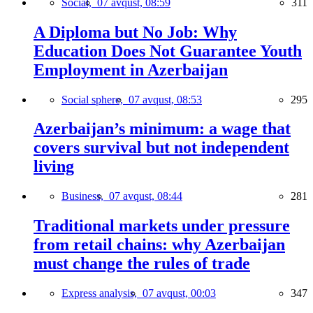
Social,
07 avqust, 08:59
311
A Diploma but No Job: Why
Education Does Not Guarantee Youth
Employment in Azerbaijan
Social sphere,
07 avqust, 08:53
295
Azerbaijan’s minimum: a wage that
covers survival but not independent
living
Business,
07 avqust, 08:44
281
Traditional markets under pressure
from retail chains: why Azerbaijan
must change the rules of trade
Express analysis,
07 avqust, 00:03
347