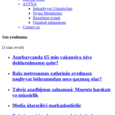
ASTNA
İqtisadiyyat Göstəriciləri
Siyası Monitorinq
Bazarların icmalı
Qarabağ münaqişəsi
Contact az
Son yenilənmə
(3 saat əvvəl)
Azərbaycanda 65 min vakansiya niyə
doldurulmamış qalır?
Bakı metrosunun xətlərinin ayrılması:
nəqliyyat böhranından necə qaçmaq olar?
Təbriz azadlığının salnaməsi: Məşrutə hərəkatı
və müasirlik
Media idarəçiliyi mərkəzləşdirilir