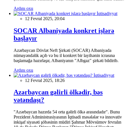
Ardını oxu
İqtisadiyyat
12 Fevral 2025, 20:04
SOCAR Albaniyada konkret işlərə
başlayır
Azərbaycan Dövlət Neft Şirkəti (SOCAR) Albaniyada
nümayəndəlik açıb və bu il konkret bir layihənin icrasına
başlamağa hazırlaşır, Albaniyanın "Albgaz" şirkəti bildirib.
Ardını oxu
İqtisadiyyat
12 Fevral 2025, 18:26
Azərbaycan gəlirli ölkədir, bəs
vətəndaşı?
"Azərbaycan hazırda 54 orta gəlirli ölkə arasındadır". Bunu
Prezident Administrasiyasının İqtisadi məsələlər və innovativ
inkişaf siyasəti şöbəsinin müdiri Şahmar Mövsümov fevralın