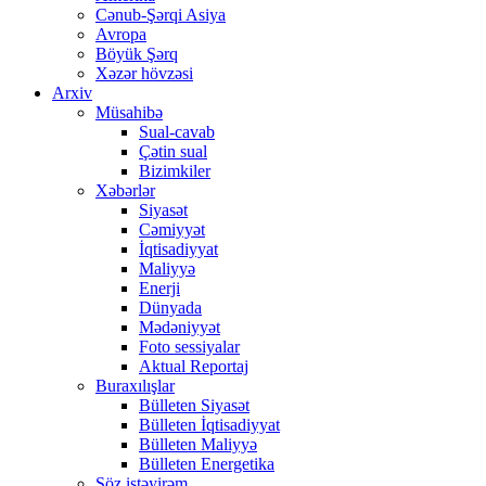
Cənub-Şərqi Asiya
Avropa
Böyük Şərq
Xəzər hövzəsi
Arxiv
Müsahibə
Sual-cavab
Çətin sual
Bizimkiler
Xəbərlər
Siyasət
Cəmiyyət
İqtisadiyyat
Maliyyə
Enerji
Dünyada
Mədəniyyət
Foto sessiyalar
Aktual Reportaj
Buraxılışlar
Bülleten Siyasət
Bülleten İqtisadiyyat
Bülleten Maliyyə
Bülleten Energetika
Söz istəyirəm