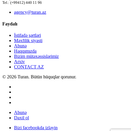
Tel.: (+99412) 440 11 96
agency@turan.az
Faydalı
İstifadə şərtləri
Məxfilik siyasti
Abunə
Haqqımızda
Bizim mütəxəssislərimiz
Arxiv
CONTACT AZ
© 2026 Turan. Bütün hüquqlar qorunur.
Abunə
Daxil ol
Bizi facebookda izləyin