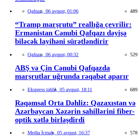
Qafqaz,
06 avqust, 01:06
489
“Tramp marşrutu” reallığa çevrilir:
Ermənistan Cənubi Qafqazı dəyişə
biləcək layihəni sürətləndirir
Qafqaz,
06 avqust, 00:32
529
ABŞ və Çin Cənubi Qafqazda
marşrutlar uğrunda rəqabət aparır
Ekspress təhlil,
05 avqust, 18:11
689
Rəqəmsal Orta Dəhliz: Qazaxıstan və
Azərbaycan Xəzərin sahillərini fiber-
optik xətlə birləşdirdi
Media İcmalı,
05 avqust, 16:37
578