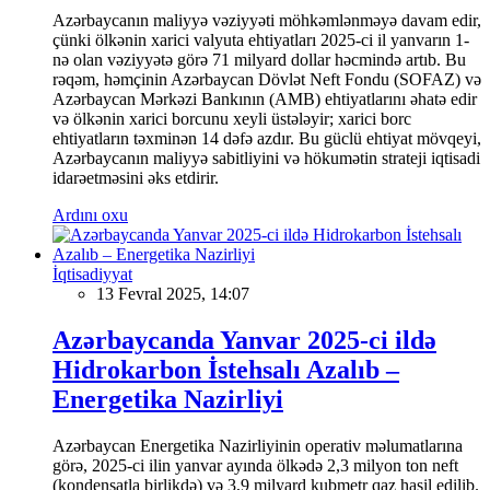
Azərbaycanın maliyyə vəziyyəti möhkəmlənməyə davam edir,
çünki ölkənin xarici valyuta ehtiyatları 2025-ci il yanvarın 1-
nə olan vəziyyətə görə 71 milyard dollar həcmində artıb. Bu
rəqəm, həmçinin Azərbaycan Dövlət Neft Fondu (SOFAZ) və
Azərbaycan Mərkəzi Bankının (AMB) ehtiyatlarını əhatə edir
və ölkənin xarici borcunu xeyli üstələyir; xarici borc
ehtiyatların təxminən 14 dəfə azdır. Bu güclü ehtiyat mövqeyi,
Azərbaycanın maliyyə sabitliyini və hökumətin strateji iqtisadi
idarəetməsini əks etdirir.
Ardını oxu
İqtisadiyyat
13 Fevral 2025, 14:07
Azərbaycanda Yanvar 2025-ci ildə
Hidrokarbon İstehsalı Azalıb –
Energetika Nazirliyi
Azərbaycan Energetika Nazirliyinin operativ məlumatlarına
görə, 2025-ci ilin yanvar ayında ölkədə 2,3 milyon ton neft
(kondensatla birlikdə) və 3,9 milyard kubmetr qaz hasil edilib.