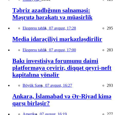
Təbriz azadlığının salnaməsi:
Məşrutə hərəkatı və müasirlik
Ekspress təhlil,
07 avqust, 17:28
295
Media idarəçiliyi mərkəzləşdirilir
Ekspress təhlil,
07 avqust, 17:00
283
Bakı investisiya forumunu daimi
platformaya çevirir, diqqət qeyri-neft
kapitalına yönəlir
Böyük Şərq,
07 avqust, 16:27
293
Ankara, İslamabad və Ər-Riyad kimə
qarşı birləşir?
Amerika,
07 avqust, 16:19
277