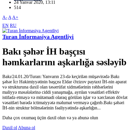
24 Yanvar 2020, 13:11
514
A-
A
A+
EN
RU
Turan İnformasiya Agentliyi
Bakı şəhər İH başçısı
həmkarlarını aşkarlığa səsləyib
Bakı/24.01.20/Turan: Yanvarın 23-də keçirilən müşavirədə Bakı
şəhər İcr Hakimiyyətinin başçısı Eldar Əzizov paytaxt İH-nin aparat
və strukturuna daxil olan təsərrüfat xidmətlərinin rəhbərlərini
maliyyə məsələlərinə ciddi yanaşmağa, ayrılan vəsaitləri effektiv
istifadə etməyə və mütəmadi olaraq görülən işlər və xərclənən dövlət
vəsaitləri barədə ictimaiyyətə məlumat verməyə çağırıb.Bakı şəhəri
İH-nin struktur bölmələrinin fəaliyyətində aşkarlığın...
Daha çox oxumaq üçün daxil olun və ya abunə olun
Daxil ol
Abunə ol