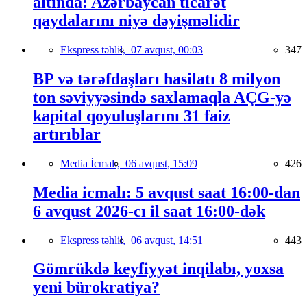
altında: Azərbaycan ticarət
qaydalarını niyə dəyişməlidir
Ekspress təhlil,
07 avqust, 00:03
347
BP və tərəfdaşları hasilatı 8 milyon
ton səviyyəsində saxlamaqla AÇG-yə
kapital qoyuluşlarını 31 faiz
artırıblar
Media İcmalı,
06 avqust, 15:09
426
Media icmalı: 5 avqust saat 16:00-dan
6 avqust 2026-cı il saat 16:00-dək
Ekspress təhlil,
06 avqust, 14:51
443
Gömrükdə keyfiyyət inqilabı, yoxsa
yeni bürokratiya?