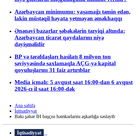
Azərbaycan minimumu: yaşamağı təmin edən,
lakin müstəqil həyata yetməyən əməkhaqqı
Ənənəvi bazarlar şəbəkələrin təzyiqi altında:
Azərbaycan ticarət qaydalarını niyə
dəyişməlidir
BP və tərəfdaşları hasilatı 8 milyon ton
səviyyəsində saxlamaqla AÇG-yə kapital
qoyuluşlarını 31 faiz artırıblar
Media icmalı: 5 avqust saat 16:00-dan 6 avqust
2026-cı il saat 16:00-dək
Ana səhifə
İqtisadiyyat
Bakı şəhər İH başçısı həmkarlarını aşkarlığa səsləyib
İqtisadiyyat