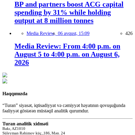
BP and partners boost ACG capital
spending by 31% while holding
output at 8 million tonnes
Media Review,
06 avqust, 15:09
426
Media Review: From 4:00 p.m. on
August 5 to 4:00 p.m. on August 6,
2026
Haqqımızda
“Turan” siyasət, iqtisadiyyat və cəmiyyət həyatının qovuşuğunda
fəaliyyət göstərən müstəqil analitik qurumdur.
Turan analitik xidməti
Bakı, AZ1010
Süleyman Rəhimov küç.,186, Mən. 24