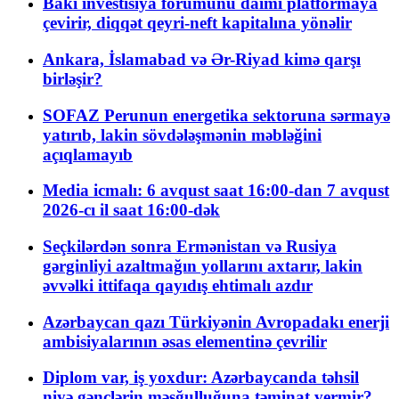
Bakı investisiya forumunu daimi platformaya
çevirir, diqqət qeyri-neft kapitalına yönəlir
Ankara, İslamabad və Ər-Riyad kimə qarşı
birləşir?
SOFAZ Perunun energetika sektoruna sərmayə
yatırıb, lakin sövdələşmənin məbləğini
açıqlamayıb
Media icmalı: 6 avqust saat 16:00-dan 7 avqust
2026-cı il saat 16:00-dək
Seçkilərdən sonra Ermənistan və Rusiya
gərginliyi azaltmağın yollarını axtarır, lakin
əvvəlki ittifaqa qayıdış ehtimalı azdır
Azərbaycan qazı Türkiyənin Avropadakı enerji
ambisiyalarının əsas elementinə çevrilir
Diplom var, iş yoxdur: Azərbaycanda təhsil
niyə gənclərin məşğulluğuna təminat vermir?