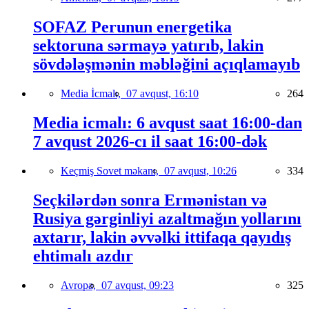
SOFAZ Perunun energetika
sektoruna sərmayə yatırıb, lakin
sövdələşmənin məbləğini açıqlamayıb
Media İcmalı,
07 avqust, 16:10
264
Media icmalı: 6 avqust saat 16:00-dan
7 avqust 2026-cı il saat 16:00-dək
Keçmiş Sovet məkanı,
07 avqust, 10:26
334
Seçkilərdən sonra Ermənistan və
Rusiya gərginliyi azaltmağın yollarını
axtarır, lakin əvvəlki ittifaqa qayıdış
ehtimalı azdır
Avropa,
07 avqust, 09:23
325