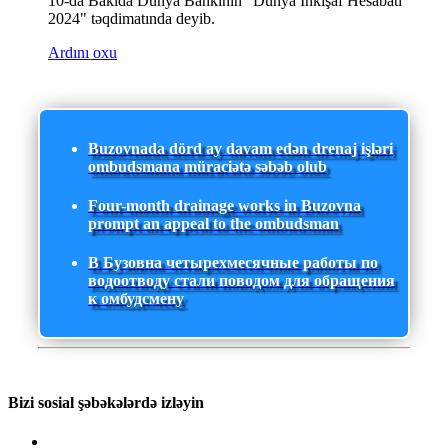
10-da Bakıda Dünya Bankının "Dünya İnkişaf Hesabatı
2024" təqdimatında deyib.
Ardını oxu
Buzovnada dörd ay davam edən drenaj işləri
ombudsmana müraciətə səbəb olub
Four-month drainage works in Buzovna
prompt an appeal to the ombudsman
В Бузовна четырехмесячные работы по
водоотводу стали поводом для обращения
к омбудсмену
Bizi sosial şəbəkələrdə izləyin