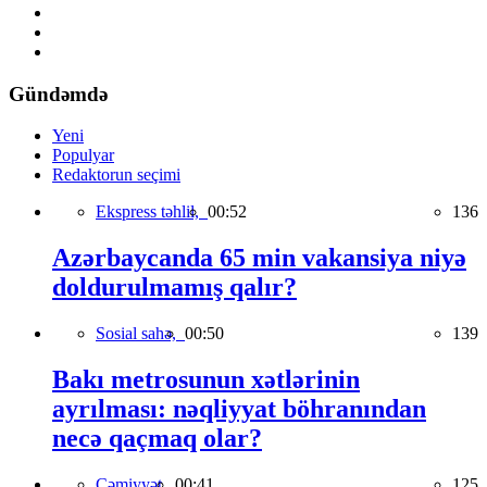
Gündəmdə
Yeni
Populyar
Redaktorun seçimi
Ekspress təhlil,
00:52
136
Azərbaycanda 65 min vakansiya niyə
doldurulmamış qalır?
Sosial sahə,
00:50
139
Bakı metrosunun xətlərinin
ayrılması: nəqliyyat böhranından
necə qaçmaq olar?
Cəmiyyət,
00:41
125