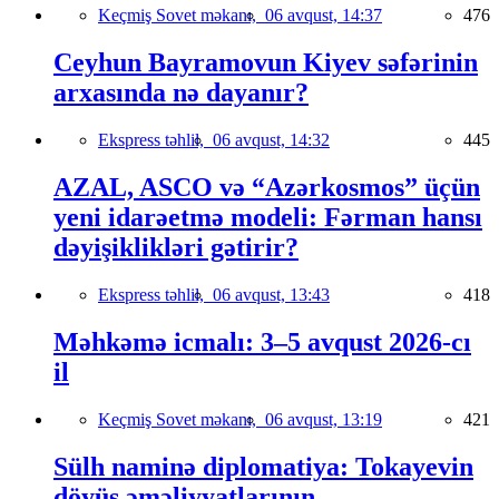
Keçmiş Sovet məkanı,
06 avqust, 14:37
476
Ceyhun Bayramovun Kiyev səfərinin
arxasında nə dayanır?
Ekspress təhlil,
06 avqust, 14:32
445
AZAL, ASCO və “Azərkosmos” üçün
yeni idarəetmə modeli: Fərman hansı
dəyişiklikləri gətirir?
Ekspress təhlil,
06 avqust, 13:43
418
Məhkəmə icmalı: 3–5 avqust 2026-cı
il
Keçmiş Sovet məkanı,
06 avqust, 13:19
421
Sülh naminə diplomatiya: Tokayevin
döyüş əməliyyatlarının