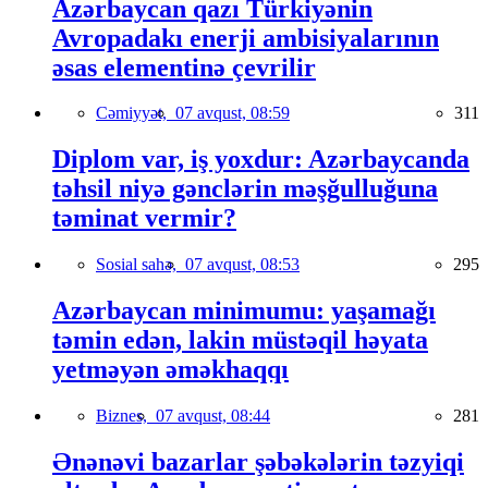
Azərbaycan qazı Türkiyənin
Avropadakı enerji ambisiyalarının
əsas elementinə çevrilir
Cəmiyyət,
07 avqust, 08:59
311
Diplom var, iş yoxdur: Azərbaycanda
təhsil niyə gənclərin məşğulluğuna
təminat vermir?
Sosial sahə,
07 avqust, 08:53
295
Azərbaycan minimumu: yaşamağı
təmin edən, lakin müstəqil həyata
yetməyən əməkhaqqı
Biznes,
07 avqust, 08:44
281
Ənənəvi bazarlar şəbəkələrin təzyiqi