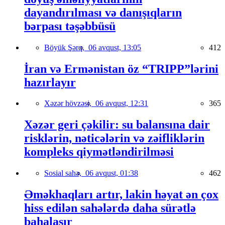
dayandırılması və danışıqların
bərpası təşəbbüsü
Böyük Şərq,
06 avqust, 13:05
412
İran və Ermənistan öz “TRIPP”lərini
hazırlayır
Xəzər hövzəsi,
06 avqust, 12:31
365
Xəzər geri çəkilir: su balansına dair
risklərin, nəticələrin və zəifliklərin
kompleks qiymətləndirilməsi
Sosial sahə,
06 avqust, 01:38
462
Əməkhaqları artır, lakin həyat ən çox
hiss edilən sahələrdə daha sürətlə
bahalaşır