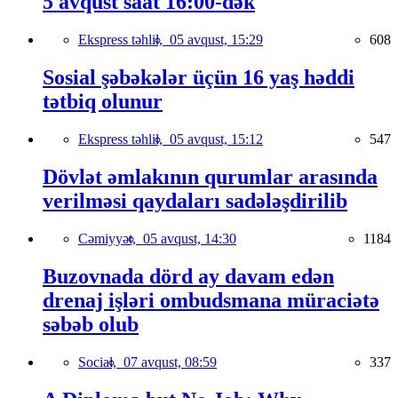
5 avqust saat 16:00-dək
Ekspress təhlil,
05 avqust, 15:29
608
Sosial şəbəkələr üçün 16 yaş həddi
tətbiq olunur
Ekspress təhlil,
05 avqust, 15:12
547
Dövlət əmlakının qurumlar arasında
verilməsi qaydaları sadələşdirilib
Cəmiyyət,
05 avqust, 14:30
1184
Buzovnada dörd ay davam edən
drenaj işləri ombudsmana müraciətə
səbəb olub
Social,
07 avqust, 08:59
337