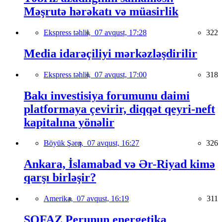
Məşrutə hərəkatı və müasirlik
Ekspress təhlil,
07 avqust, 17:28
322
Media idarəçiliyi mərkəzləşdirilir
Ekspress təhlil,
07 avqust, 17:00
318
Bakı investisiya forumunu daimi
platformaya çevirir, diqqət qeyri-neft
kapitalına yönəlir
Böyük Şərq,
07 avqust, 16:27
326
Ankara, İslamabad və Ər-Riyad kimə
qarşı birləşir?
Amerika,
07 avqust, 16:19
311
SOFAZ Perunun energetika