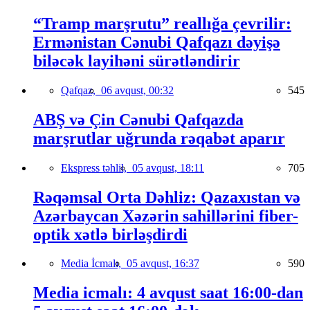
“Tramp marşrutu” reallığa çevrilir:
Ermənistan Cənubi Qafqazı dəyişə
biləcək layihəni sürətləndirir
Qafqaz,
06 avqust, 00:32
545
ABŞ və Çin Cənubi Qafqazda
marşrutlar uğrunda rəqabət aparır
Ekspress təhlil,
05 avqust, 18:11
705
Rəqəmsal Orta Dəhliz: Qazaxıstan və
Azərbaycan Xəzərin sahillərini fiber-
optik xətlə birləşdirdi
Media İcmalı,
05 avqust, 16:37
590
Media icmalı: 4 avqust saat 16:00-dan