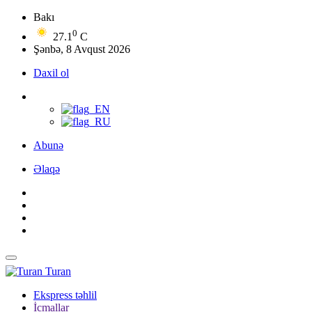
Bakı
0
27.1
C
Şənbə, 8 Avqust 2026
Daxil ol
Abunə
Əlaqə
Turan
Ekspress təhlil
İcmallar