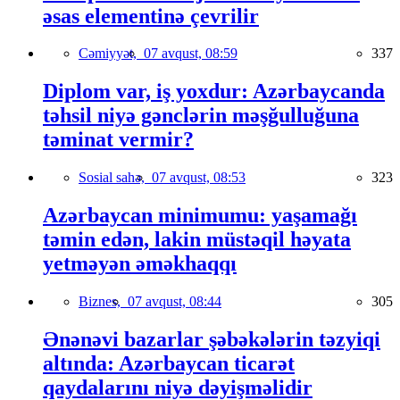
əsas elementinə çevrilir
Cəmiyyət,
07 avqust, 08:59
337
Diplom var, iş yoxdur: Azərbaycanda
təhsil niyə gənclərin məşğulluğuna
təminat vermir?
Sosial sahə,
07 avqust, 08:53
323
Azərbaycan minimumu: yaşamağı
təmin edən, lakin müstəqil həyata
yetməyən əməkhaqqı
Biznes,
07 avqust, 08:44
305
Ənənəvi bazarlar şəbəkələrin təzyiqi
altında: Azərbaycan ticarət
qaydalarını niyə dəyişməlidir