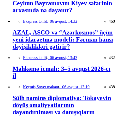
Ceyhun Bayramovun Kiyev səfərinin
arxasında nə dayanır?
Ekspress təhlil,
06 avqust, 14:32
460
AZAL, ASCO və “Azərkosmos” üçün
yeni idarəetmə modeli: Fərman hansı
dəyişiklikləri gətirir?
Ekspress təhlil,
06 avqust, 13:43
432
Məhkəmə icmalı: 3–5 avqust 2026-cı
il
Keçmiş Sovet məkanı,
06 avqust, 13:19
438
Sülh naminə diplomatiya: Tokayevin
döyüş əməliyyatlarının
dayandırılması və danışıqların