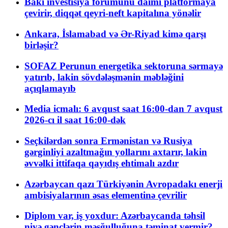
Bakı investisiya forumunu daimi platformaya
çevirir, diqqət qeyri-neft kapitalına yönəlir
Ankara, İslamabad və Ər-Riyad kimə qarşı
birləşir?
SOFAZ Perunun energetika sektoruna sərmayə
yatırıb, lakin sövdələşmənin məbləğini
açıqlamayıb
Media icmalı: 6 avqust saat 16:00-dan 7 avqust
2026-cı il saat 16:00-dək
Seçkilərdən sonra Ermənistan və Rusiya
gərginliyi azaltmağın yollarını axtarır, lakin
əvvəlki ittifaqa qayıdış ehtimalı azdır
Azərbaycan qazı Türkiyənin Avropadakı enerji
ambisiyalarının əsas elementinə çevrilir
Diplom var, iş yoxdur: Azərbaycanda təhsil
niyə gənclərin məşğulluğuna təminat vermir?