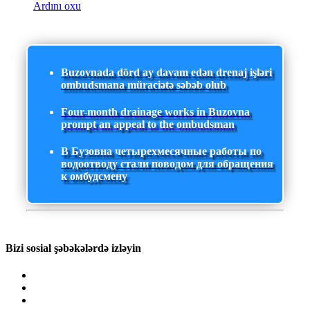
Ardını oxu
Buzovnada dörd ay davam edən drenaj işləri
ombudsmana müraciətə səbəb olub
Four-month drainage works in Buzovna
prompt an appeal to the ombudsman
В Бузовна четырехмесячные работы по
водоотводу стали поводом для обращения
к омбудсмену
Bizi sosial şəbəkələrdə izləyin