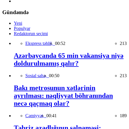
Gündəmdə
Yeni
Populyar
Redaktorun seçimi
Ekspress təhlil,
00:52
213
Azərbaycanda 65 min vakansiya niyə
doldurulmamış qalır?
Sosial sahə,
00:50
213
Bakı metrosunun xətlərinin
ayrılması: nəqliyyat böhranından
necə qaçmaq olar?
Cəmiyyət,
00:41
189
Təbriz azadlığının salnaməsi: