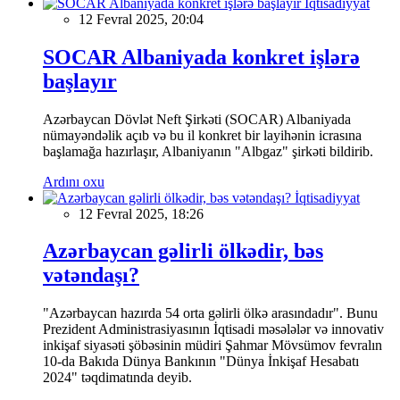
İqtisadiyyat
12 Fevral 2025, 20:04
SOCAR Albaniyada konkret işlərə
başlayır
Azərbaycan Dövlət Neft Şirkəti (SOCAR) Albaniyada
nümayəndəlik açıb və bu il konkret bir layihənin icrasına
başlamağa hazırlaşır, Albaniyanın "Albgaz" şirkəti bildirib.
Ardını oxu
İqtisadiyyat
12 Fevral 2025, 18:26
Azərbaycan gəlirli ölkədir, bəs
vətəndaşı?
"Azərbaycan hazırda 54 orta gəlirli ölkə arasındadır". Bunu
Prezident Administrasiyasının İqtisadi məsələlər və innovativ
inkişaf siyasəti şöbəsinin müdiri Şahmar Mövsümov fevralın
10-da Bakıda Dünya Bankının "Dünya İnkişaf Hesabatı
2024" təqdimatında deyib.