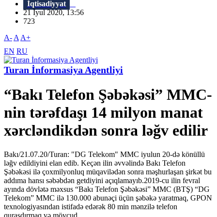
İqtisadiyyat
21 İyul 2020, 13:56
723
A-
A
A+
EN
RU
Turan İnformasiya Agentliyi
“Bakı Telefon Şəbəkəsi” MMC-
nin tərəfdaşı 14 milyon manat
xərcləndikdən sonra ləğv edilir
Bakı/21.07.20/Turan: "DG Telekom" MMC iyulun 20-də könüllü
ləğv edildiyini elan edib. Keçən ilin əvvəlində Bakı Telefon
Şəbəkəsi ilə çoxmilyonluq müqavilədən sonra məşhurlaşan şirkət bu
addıma hansı səbəbdən getdiyini açıqlamayıb.2019-cu ilin fevral
ayında dövlətə məxsus “Bakı Telefon Şəbəkəsi” MMC (BTŞ) “DG
Telekom” MMC ilə 130.000 abunəçi üçün şəbəkə yaratmaq, GPON
texnologiyasından istifadə edərək 80 min mənzilə telefon
quraşdırmaq və mövcud...