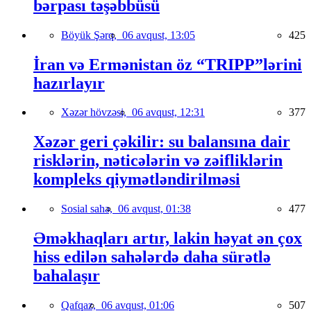
bərpası təşəbbüsü
Böyük Şərq,
06 avqust, 13:05
425
İran və Ermənistan öz “TRIPP”lərini
hazırlayır
Xəzər hövzəsi,
06 avqust, 12:31
377
Xəzər geri çəkilir: su balansına dair
risklərin, nəticələrin və zəifliklərin
kompleks qiymətləndirilməsi
Sosial sahə,
06 avqust, 01:38
477
Əməkhaqları artır, lakin həyat ən çox
hiss edilən sahələrdə daha sürətlə
bahalaşır
Qafqaz,
06 avqust, 01:06
507