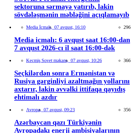
sektoruna sərmayə yatırıb, lakin
sövdələşmənin məbləğini açıqlamayıb
Media İcmalı,
07 avqust, 16:10
296
Media icmalı: 6 avqust saat 16:00-dan
7 avqust 2026-cı il saat 16:00-dək
Keçmiş Sovet məkanı,
07 avqust, 10:26
366
Seçkilərdən sonra Ermənistan və
Rusiya gərginliyi azaltmağın yollarını
axtarır, lakin əvvəlki ittifaqa qayıdış
ehtimalı azdır
Avropa,
07 avqust, 09:23
356
Azərbaycan qazı Türkiyənin
Avropadakı enerji ambisiyalarının