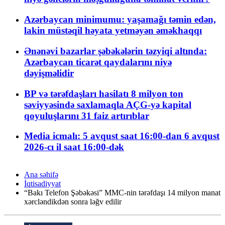
Azərbaycan minimumu: yaşamağı təmin edən,
lakin müstəqil həyata yetməyən əməkhaqqı
Ənənəvi bazarlar şəbəkələrin təzyiqi altında:
Azərbaycan ticarət qaydalarını niyə
dəyişməlidir
BP və tərəfdaşları hasilatı 8 milyon ton
səviyyəsində saxlamaqla AÇG-yə kapital
qoyuluşlarını 31 faiz artırıblar
Media icmalı: 5 avqust saat 16:00-dan 6 avqust
2026-cı il saat 16:00-dək
Ana səhifə
İqtisadiyyat
“Bakı Telefon Şəbəkəsi” MMC-nin tərəfdaşı 14 milyon manat
xərcləndikdən sonra ləğv edilir