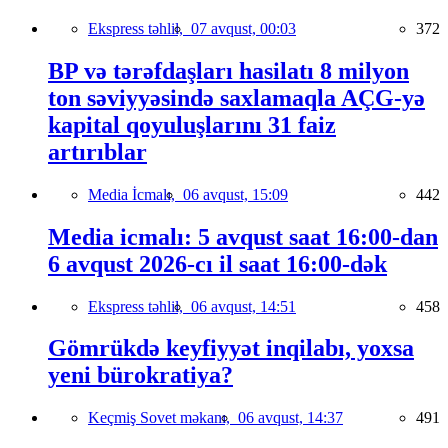
Ekspress təhlil,
07 avqust, 00:03
372
BP və tərəfdaşları hasilatı 8 milyon
ton səviyyəsində saxlamaqla AÇG-yə
kapital qoyuluşlarını 31 faiz
artırıblar
Media İcmalı,
06 avqust, 15:09
442
Media icmalı: 5 avqust saat 16:00-dan
6 avqust 2026-cı il saat 16:00-dək
Ekspress təhlil,
06 avqust, 14:51
458
Gömrükdə keyfiyyət inqilabı, yoxsa
yeni bürokratiya?
Keçmiş Sovet məkanı,
06 avqust, 14:37
491