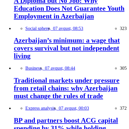
A Diploma but No Job: Why
Education Does Not Guarantee Youth
Employment in Azerbaijan
Social sphere,
07 avqust, 08:53
323
Azerbaijan’s minimum: a wage that
covers survival but not independent
living
Business,
07 avqust, 08:44
305
Traditional markets under pressure
from retail chains: why Azerbaijan
must change the rules of trade
Express analysis,
07 avqust, 00:03
372
BP and partners boost ACG capital
spending by 31% while holding