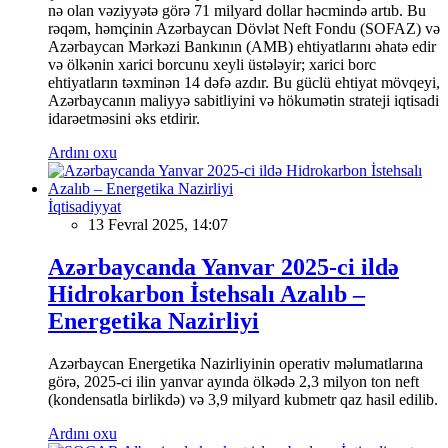
nə olan vəziyyətə görə 71 milyard dollar həcmində artıb. Bu
rəqəm, həmçinin Azərbaycan Dövlət Neft Fondu (SOFAZ) və
Azərbaycan Mərkəzi Bankının (AMB) ehtiyatlarını əhatə edir
və ölkənin xarici borcunu xeyli üstələyir; xarici borc
ehtiyatların təxminən 14 dəfə azdır. Bu güclü ehtiyat mövqeyi,
Azərbaycanın maliyyə sabitliyini və hökumətin strateji iqtisadi
idarəetməsini əks etdirir.
Ardını oxu
İqtisadiyyat
13 Fevral 2025, 14:07
Azərbaycanda Yanvar 2025-ci ildə
Hidrokarbon İstehsalı Azalıb –
Energetika Nazirliyi
Azərbaycan Energetika Nazirliyinin operativ məlumatlarına
görə, 2025-ci ilin yanvar ayında ölkədə 2,3 milyon ton neft
(kondensatla birlikdə) və 3,9 milyard kubmetr qaz hasil edilib.
Ardını oxu