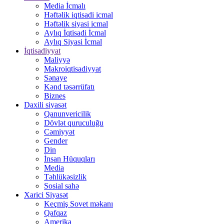
Media İcmalı
Həftəlik iqtisadi icmal
Həftəlik siyasi icmal
Aylıq İqtisadi İcmal
Aylıq Siyasi İcmal
İqtisadiyyat
Maliyyə
Makroiqtisadiyyat
Sənaye
Kənd təsərrüfatı
Biznes
Daxili siyasət
Qanunvericilik
Dövlət quruculuğu
Cəmiyyət
Gender
Din
İnsan Hüquqları
Media
Təhlükəsizlik
Sosial sahə
Xarici Siyasət
Keçmiş Sovet məkanı
Qafqaz
Amerika