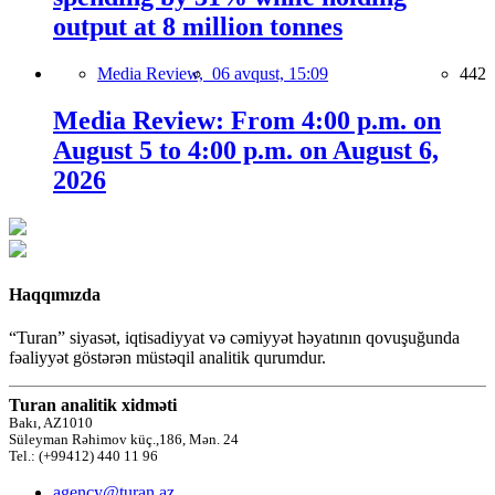
output at 8 million tonnes
Media Review,
06 avqust, 15:09
442
Media Review: From 4:00 p.m. on
August 5 to 4:00 p.m. on August 6,
2026
Haqqımızda
“Turan” siyasət, iqtisadiyyat və cəmiyyət həyatının qovuşuğunda
fəaliyyət göstərən müstəqil analitik qurumdur.
Turan analitik xidməti
Bakı, AZ1010
Süleyman Rəhimov küç.,186, Mən. 24
Tel.: (+99412) 440 11 96
agency@turan.az