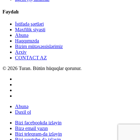
Faydalı
İstifadə şərtləri
Məxfilik siyasti
Abunə
Haqqımızda
Bizim mütəxəssislərimiz
Arxiv
CONTACT AZ
© 2026 Turan. Bütün hüquqlar qorunur.
Abunə
Daxil ol
Bizi facebookda izləyin
Bizə email yazın
Bizi teleqram-da izləyin
Bizi youtube-də izləyin