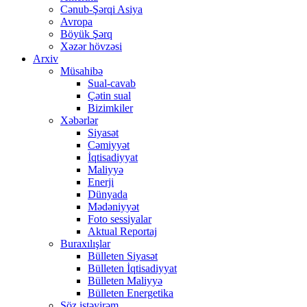
Cənub-Şərqi Asiya
Avropa
Böyük Şərq
Xəzər hövzəsi
Arxiv
Müsahibə
Sual-cavab
Çətin sual
Bizimkiler
Xəbərlər
Siyasət
Cəmiyyət
İqtisadiyyat
Maliyyə
Enerji
Dünyada
Mədəniyyət
Foto sessiyalar
Aktual Reportaj
Buraxılışlar
Bülleten Siyasət
Bülleten İqtisadiyyat
Bülleten Maliyyə
Bülleten Energetika
Söz istəyirəm