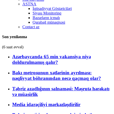
ASTNA
İqtisadiyyat Göstəriciləri
Siyası Monitorinq
Bazarların icmalı
Qarabağ münaqişəsi
Contact az
Son yenilənmə
(6 saat əvvəl)
Azərbaycanda 65 min vakansiya niyə
doldurulmamış qalır?
Bakı metrosunun xətlərinin ayrılması:
nəqliyyat böhranından necə qaçmaq olar?
Təbriz azadlığının salnaməsi: Məşrutə hərəkatı
və müasirlik
Media idarəçiliyi mərkəzləşdirilir