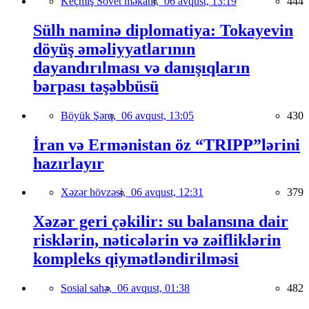
Keçmiş Sovet məkanı,
06 avqust, 13:19
444
Sülh naminə diplomatiya: Tokayevin
döyüş əməliyyatlarının
dayandırılması və danışıqların
bərpası təşəbbüsü
Böyük Şərq,
06 avqust, 13:05
430
İran və Ermənistan öz “TRIPP”lərini
hazırlayır
Xəzər hövzəsi,
06 avqust, 12:31
379
Xəzər geri çəkilir: su balansına dair
risklərin, nəticələrin və zəifliklərin
kompleks qiymətləndirilməsi
Sosial sahə,
06 avqust, 01:38
482