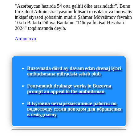
"Azərbaycan hazırda 54 orta gəlirli ölkə arasındadır". Bunu
Prezident Administrasiyasının İqtisadi məsələlər və innovativ
inkişaf siyasəti şöbəsinin müdiri Şahmar Mövsümov fevralın
10-da Bakıda Dünya Bankının "Dünya İnkişaf Hesabatı
2024" təqdimatında deyib.
Ardını oxu
Buzovnada dörd ay davam edən drenaj işləri
ombudsmana müraciətə səbəb olub
Four-month drainage works in Buzovna
prompt an appeal to the ombudsman
В Бузовна четырехмесячные работы по
водоотводу стали поводом для обращения
к омбудсмену