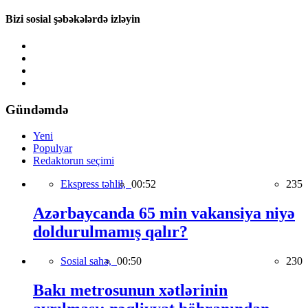
Bizi sosial şəbəkələrdə izləyin
Gündəmdə
Yeni
Populyar
Redaktorun seçimi
Ekspress təhlil,
00:52
235
Azərbaycanda 65 min vakansiya niyə
doldurulmamış qalır?
Sosial sahə,
00:50
230
Bakı metrosunun xətlərinin