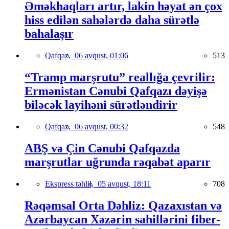
Əməkhaqları artır, lakin həyat ən çox
hiss edilən sahələrdə daha sürətlə
bahalaşır
Qafqaz,
06 avqust, 01:06
513
“Tramp marşrutu” reallığa çevrilir:
Ermənistan Cənubi Qafqazı dəyişə
biləcək layihəni sürətləndirir
Qafqaz,
06 avqust, 00:32
548
ABŞ və Çin Cənubi Qafqazda
marşrutlar uğrunda rəqabət aparır
Ekspress təhlil,
05 avqust, 18:11
708
Rəqəmsal Orta Dəhliz: Qazaxıstan və
Azərbaycan Xəzərin sahillərini fiber-