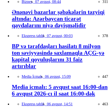
Biznes,
07 avqust, 08:44
311
Ənənəvi bazarlar şəbəkələrin təzyiqi
altında: Azərbaycan ticarət
qaydalarını niyə dəyişməlidir
Ekspress təhlil,
07 avqust, 00:03
378
BP və tərəfdaşları hasilatı 8 milyon
ton səviyyəsində saxlamaqla AÇG-yə
kapital qoyuluşlarını 31 faiz
artırıblar
Media İcmalı,
06 avqust, 15:09
447
Media icmalı: 5 avqust saat 16:00-dan
6 avqust 2026-cı il saat 16:00-dək
Ekspress təhlil,
06 avqust, 14:51
463