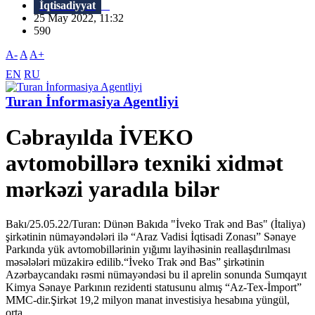
İqtisadiyyat
25 May 2022, 11:32
590
A-
A
A+
EN
RU
Turan İnformasiya Agentliyi
Cəbrayılda İVEKO
avtomobillərə texniki xidmət
mərkəzi yaradıla bilər
Bakı/25.05.22/Turan: Dünən Bakıda "İveko Trak ənd Bas" (İtaliya)
şirkətinin nümayəndələri ilə “Araz Vadisi İqtisadi Zonası” Sənaye
Parkında yük avtomobillərinin yığımı layihəsinin reallaşdırılması
məsələləri müzakirə edilib.“İveko Trak ənd Bas” şirkətinin
Azərbaycandakı rəsmi nümayəndəsi bu il aprelin sonunda Sumqayıt
Kimya Sənaye Parkının rezidenti statusunu almış “Az-Tex-İmport”
MMC-dir.Şirkət 19,2 milyon manat investisiya hesabına yüngül,
orta...