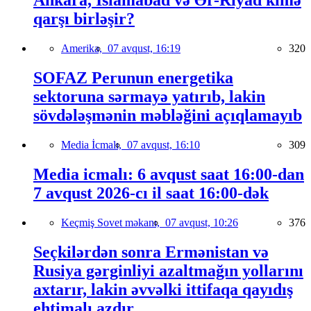
Ankara, İslamabad və Ər-Riyad kimə
qarşı birləşir?
Amerika,
07 avqust, 16:19
320
SOFAZ Perunun energetika
sektoruna sərmayə yatırıb, lakin
sövdələşmənin məbləğini açıqlamayıb
Media İcmalı,
07 avqust, 16:10
309
Media icmalı: 6 avqust saat 16:00-dan
7 avqust 2026-cı il saat 16:00-dək
Keçmiş Sovet məkanı,
07 avqust, 10:26
376
Seçkilərdən sonra Ermənistan və
Rusiya gərginliyi azaltmağın yollarını
axtarır, lakin əvvəlki ittifaqa qayıdış
ehtimalı azdır