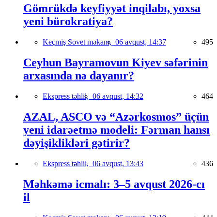
Gömrükdə keyfiyyət inqilabı, yoxsa
yeni bürokratiya?
Keçmiş Sovet məkanı,
06 avqust, 14:37
495
Ceyhun Bayramovun Kiyev səfərinin
arxasında nə dayanır?
Ekspress təhlil,
06 avqust, 14:32
464
AZAL, ASCO və “Azərkosmos” üçün
yeni idarəetmə modeli: Fərman hansı
dəyişiklikləri gətirir?
Ekspress təhlil,
06 avqust, 13:43
436
Məhkəmə icmalı: 3–5 avqust 2026-cı
il