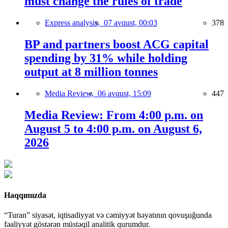
must change the rules of trade
Express analysis,
07 avqust, 00:03
378
BP and partners boost ACG capital
spending by 31% while holding
output at 8 million tonnes
Media Review,
06 avqust, 15:09
447
Media Review: From 4:00 p.m. on
August 5 to 4:00 p.m. on August 6,
2026
Haqqımızda
“Turan” siyasət, iqtisadiyyat və cəmiyyət həyatının qovuşuğunda
fəaliyyət göstərən müstəqil analitik qurumdur.