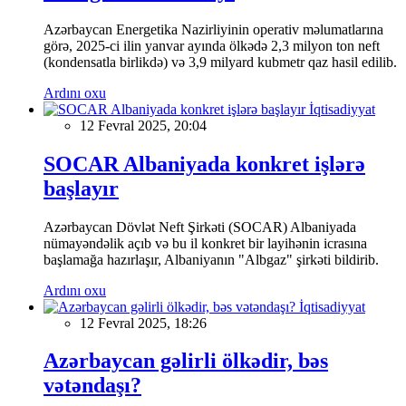
Azərbaycan Energetika Nazirliyinin operativ məlumatlarına
görə, 2025-ci ilin yanvar ayında ölkədə 2,3 milyon ton neft
(kondensatla birlikdə) və 3,9 milyard kubmetr qaz hasil edilib.
Ardını oxu
İqtisadiyyat
12 Fevral 2025, 20:04
SOCAR Albaniyada konkret işlərə
başlayır
Azərbaycan Dövlət Neft Şirkəti (SOCAR) Albaniyada
nümayəndəlik açıb və bu il konkret bir layihənin icrasına
başlamağa hazırlaşır, Albaniyanın "Albgaz" şirkəti bildirib.
Ardını oxu
İqtisadiyyat
12 Fevral 2025, 18:26
Azərbaycan gəlirli ölkədir, bəs
vətəndaşı?