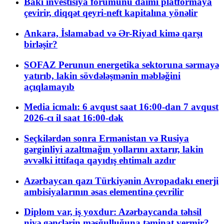
Bakı investisiya forumunu daimi platformaya
çevirir, diqqət qeyri-neft kapitalına yönəlir
Ankara, İslamabad və Ər-Riyad kimə qarşı
birləşir?
SOFAZ Perunun energetika sektoruna sərmayə
yatırıb, lakin sövdələşmənin məbləğini
açıqlamayıb
Media icmalı: 6 avqust saat 16:00-dan 7 avqust
2026-cı il saat 16:00-dək
Seçkilərdən sonra Ermənistan və Rusiya
gərginliyi azaltmağın yollarını axtarır, lakin
əvvəlki ittifaqa qayıdış ehtimalı azdır
Azərbaycan qazı Türkiyənin Avropadakı enerji
ambisiyalarının əsas elementinə çevrilir
Diplom var, iş yoxdur: Azərbaycanda təhsil
niyə gənclərin məşğulluğuna təminat vermir?