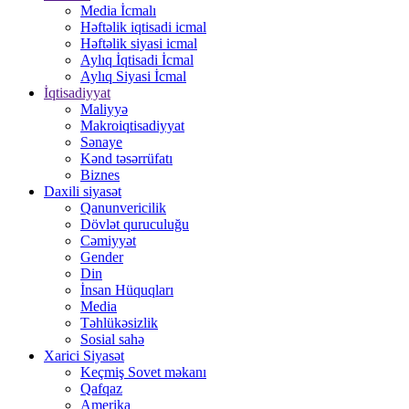
Media İcmalı
Həftəlik iqtisadi icmal
Həftəlik siyasi icmal
Aylıq İqtisadi İcmal
Aylıq Siyasi İcmal
İqtisadiyyat
Maliyyə
Makroiqtisadiyyat
Sənaye
Kənd təsərrüfatı
Biznes
Daxili siyasət
Qanunvericilik
Dövlət quruculuğu
Cəmiyyət
Gender
Din
İnsan Hüquqları
Media
Təhlükəsizlik
Sosial sahə
Xarici Siyasət
Keçmiş Sovet məkanı
Qafqaz
Amerika