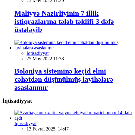
25 May 2022 11:29
Maliyyə Nazirliyinin 7 illik
istiqrazlarına tələb təklifi 3 dəfə
üstələyib
İqtisadiyyat
25 May 2022 11:38
Boloniya sisteminə keçid elmi
cəhətdən düşünülmüş layihələrə
əsaslanmır
İqtisadiyyat
İqtisadiyyat
13 Fevral 2025, 14:47