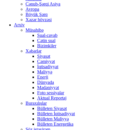
Cənub-Şərqi Asiya
Avropa
Böyük Şərq
Xəzər hövzəsi
Arxiv
Müsahibə
Sual-cavab
Çətin sual
Bizimkiler
Xəbərlər
Siyasət
Cəmiyyət
İqtisadiyyat
Maliyyə
Enerji
Dünyada
Mədəniyyət
Foto sessiyalar
Aktual Reportaj
Buraxılışlar
Bülleten Siyasət
Bülleten İqtisadiyyat
Bülleten Maliyyə
Bülleten Energetika
Söz istəyirəm