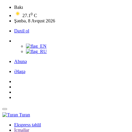
Bakı
0
27.1
C
Şənbə, 8 Avqust 2026
Daxil ol
Abunə
Əlaqə
Turan
Ekspress təhlil
İcmallar