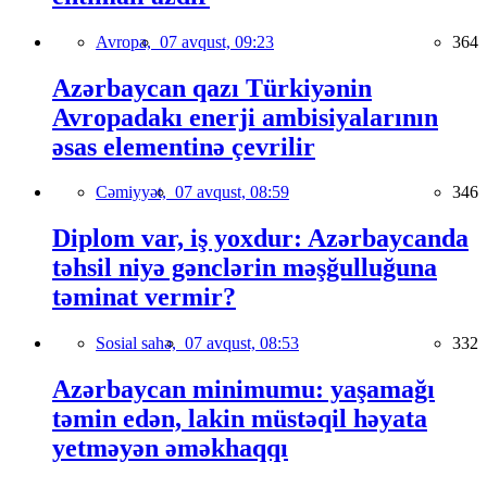
Avropa,
07 avqust, 09:23
364
Azərbaycan qazı Türkiyənin
Avropadakı enerji ambisiyalarının
əsas elementinə çevrilir
Cəmiyyət,
07 avqust, 08:59
346
Diplom var, iş yoxdur: Azərbaycanda
təhsil niyə gənclərin məşğulluğuna
təminat vermir?
Sosial sahə,
07 avqust, 08:53
332
Azərbaycan minimumu: yaşamağı
təmin edən, lakin müstəqil həyata
yetməyən əməkhaqqı