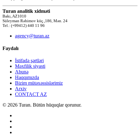
Turan analitik xidməti
Bakı, AZ1010
Süleyman Rəhimov küç.,186, Mən. 24
Tel.: (+99412) 440 11 96
agency@turan.az
Faydalı
İstifadə şərtləri
Məxfilik siyasti
Abunə
Haqqımızda
Bizim mütəxəssislərimiz
Arxiv
CONTACT AZ
© 2026 Turan. Bütün hüquqlar qorunur.