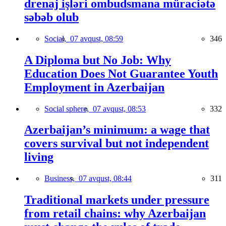
drenaj işləri ombudsmana müraciətə
səbəb olub
Social,
07 avqust, 08:59
346
A Diploma but No Job: Why
Education Does Not Guarantee Youth
Employment in Azerbaijan
Social sphere,
07 avqust, 08:53
332
Azerbaijan’s minimum: a wage that
covers survival but not independent
living
Business,
07 avqust, 08:44
311
Traditional markets under pressure
from retail chains: why Azerbaijan