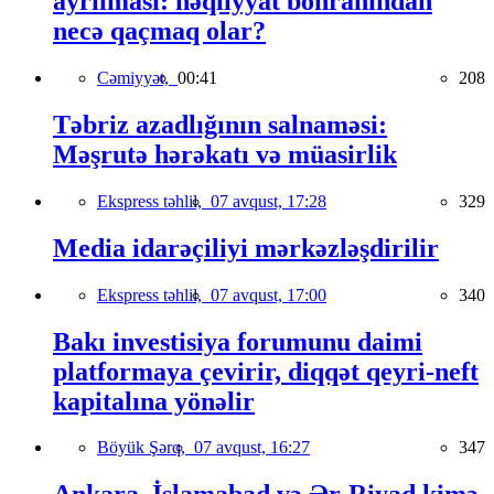
ayrılması: nəqliyyat böhranından
necə qaçmaq olar?
Cəmiyyət,
00:41
208
Təbriz azadlığının salnaməsi:
Məşrutə hərəkatı və müasirlik
Ekspress təhlil,
07 avqust, 17:28
329
Media idarəçiliyi mərkəzləşdirilir
Ekspress təhlil,
07 avqust, 17:00
340
Bakı investisiya forumunu daimi
platformaya çevirir, diqqət qeyri-neft
kapitalına yönəlir
Böyük Şərq,
07 avqust, 16:27
347