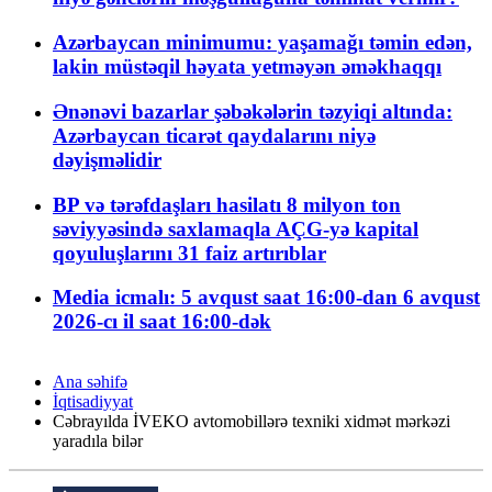
Azərbaycan minimumu: yaşamağı təmin edən,
lakin müstəqil həyata yetməyən əməkhaqqı
Ənənəvi bazarlar şəbəkələrin təzyiqi altında:
Azərbaycan ticarət qaydalarını niyə
dəyişməlidir
BP və tərəfdaşları hasilatı 8 milyon ton
səviyyəsində saxlamaqla AÇG-yə kapital
qoyuluşlarını 31 faiz artırıblar
Media icmalı: 5 avqust saat 16:00-dan 6 avqust
2026-cı il saat 16:00-dək
Ana səhifə
İqtisadiyyat
Cəbrayılda İVEKO avtomobillərə texniki xidmət mərkəzi
yaradıla bilər