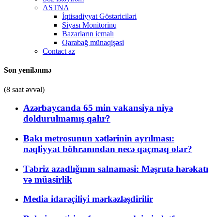
ASTNA
İqtisadiyyat Göstəriciləri
Siyası Monitorinq
Bazarların icmalı
Qarabağ münaqişəsi
Contact az
Son yenilənmə
(8 saat əvvəl)
Azərbaycanda 65 min vakansiya niyə
doldurulmamış qalır?
Bakı metrosunun xətlərinin ayrılması:
nəqliyyat böhranından necə qaçmaq olar?
Təbriz azadlığının salnaməsi: Məşrutə hərəkatı
və müasirlik
Media idarəçiliyi mərkəzləşdirilir