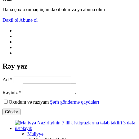
Daha çox oxumaq üçün daxil olun və ya abunə olun
Daxil ol
Abunə ol
Rəy yaz
Ad *
Rəyiniz *
Oxudum və razıyam
Şərh göndərmə qaydaları
Göndər
Maliyyə