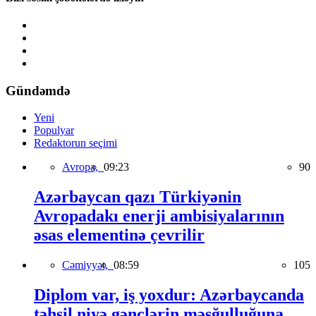
Gündəmdə
Yeni
Populyar
Redaktorun seçimi
Avropa,
09:23
90
Azərbaycan qazı Türkiyənin
Avropadakı enerji ambisiyalarının
əsas elementinə çevrilir
Cəmiyyət,
08:59
105
Diplom var, iş yoxdur: Azərbaycanda
təhsil niyə gənclərin məşğulluğuna