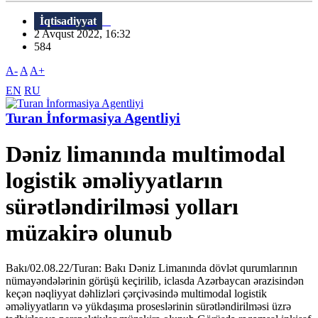
İqtisadiyyat
2 Avqust 2022, 16:32
584
A-
A
A+
EN
RU
Turan İnformasiya Agentliyi
Dəniz limanında multimodal
logistik əməliyyatların
sürətləndirilməsi yolları
müzakirə olunub
Bakı/02.08.22/Turan: Bakı Dəniz Limanında dövlət qurumlarının
nümayəndələrinin görüşü keçirilib, iclasda Azərbaycan ərazisindən
keçən nəqliyyat dəhlizləri çərçivəsində multimodal logistik
əməliyyatların və yükdaşıma proseslərinin sürətləndirilməsi üzrə