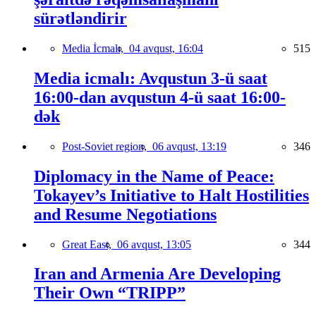
sürətləndirir
Media İcmalı,
04 avqust, 16:04
515
Media icmalı: Avqustun 3-ü saat
16:00-dan avqustun 4-ü saat 16:00-
dək
Post-Soviet region,
06 avqust, 13:19
346
Diplomacy in the Name of Peace:
Tokayev’s Initiative to Halt Hostilities
and Resume Negotiations
Great East,
06 avqust, 13:05
344
Iran and Armenia Are Developing
Their Own “TRIPP”