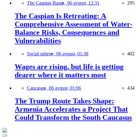
The Caspian Basin,
06 avqust, 12:31
295
The Caspian Is Retreating: A
Comprehensive Assessment of Water-
Balance Risks, Consequences and
Vulnerabilities
Social sphere,
06 avqust, 01:38
402
Wages are rising, but life is getting
dearer where it matters most
Caucasus,
06 avqust, 01:06
434
The Trump Route Takes Shape:
Armenia Accelerates a Project That
Could Transform the South Caucasus