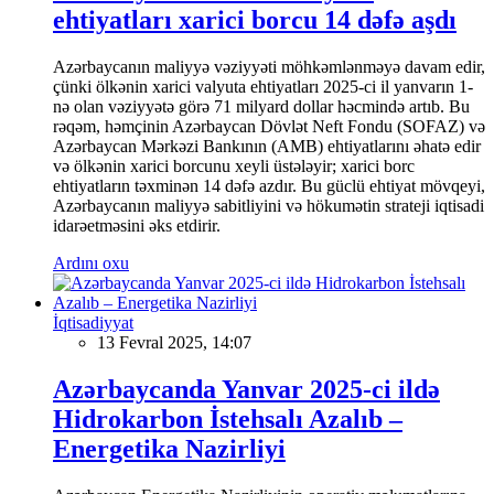
ehtiyatları xarici borcu 14 dəfə aşdı
Azərbaycanın maliyyə vəziyyəti möhkəmlənməyə davam edir,
çünki ölkənin xarici valyuta ehtiyatları 2025-ci il yanvarın 1-
nə olan vəziyyətə görə 71 milyard dollar həcmində artıb. Bu
rəqəm, həmçinin Azərbaycan Dövlət Neft Fondu (SOFAZ) və
Azərbaycan Mərkəzi Bankının (AMB) ehtiyatlarını əhatə edir
və ölkənin xarici borcunu xeyli üstələyir; xarici borc
ehtiyatların təxminən 14 dəfə azdır. Bu güclü ehtiyat mövqeyi,
Azərbaycanın maliyyə sabitliyini və hökumətin strateji iqtisadi
idarəetməsini əks etdirir.
Ardını oxu
İqtisadiyyat
13 Fevral 2025, 14:07
Azərbaycanda Yanvar 2025-ci ildə
Hidrokarbon İstehsalı Azalıb –
Energetika Nazirliyi