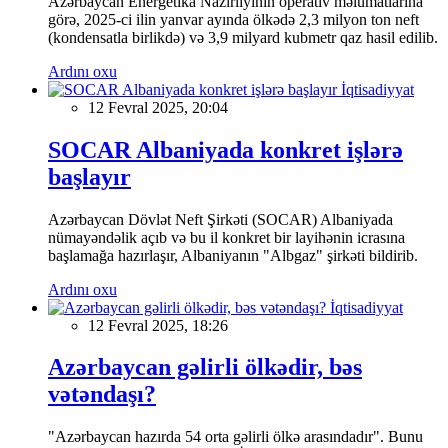
Azərbaycan Energetika Nazirliyinin operativ məlumatlarına
görə, 2025-ci ilin yanvar ayında ölkədə 2,3 milyon ton neft
(kondensatla birlikdə) və 3,9 milyard kubmetr qaz hasil edilib.
Ardını oxu
İqtisadiyyat
12 Fevral 2025, 20:04
SOCAR Albaniyada konkret işlərə
başlayır
Azərbaycan Dövlət Neft Şirkəti (SOCAR) Albaniyada
nümayəndəlik açıb və bu il konkret bir layihənin icrasına
başlamağa hazırlaşır, Albaniyanın "Albgaz" şirkəti bildirib.
Ardını oxu
İqtisadiyyat
12 Fevral 2025, 18:26
Azərbaycan gəlirli ölkədir, bəs
vətəndaşı?
"Azərbaycan hazırda 54 orta gəlirli ölkə arasındadır". Bunu