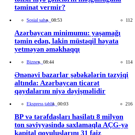
təminat vermir?
Sosial sahə,
08:53
112
Azərbaycan minimumu: yaşamağı
təmin edən, lakin müstəqil həyata
yetməyən əməkhaqqı
Biznes,
08:44
114
Ənənəvi bazarlar şəbəkələrin təzyiqi
altında: Azərbaycan ticarət
qaydalarını niyə dəyişməlidir
Ekspress təhlil,
00:03
216
BP və tərəfdaşları hasilatı 8 milyon
ton səviyyəsində saxlamaqla AÇG-yə
kapital qoyuluşlarını 31 faiz