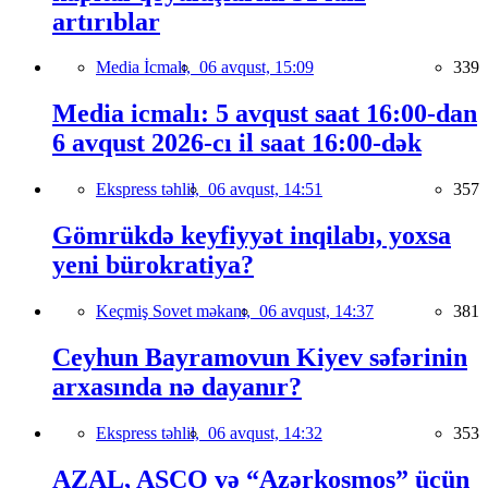
artırıblar
Media İcmalı,
06 avqust, 15:09
339
Media icmalı: 5 avqust saat 16:00-dan
6 avqust 2026-cı il saat 16:00-dək
Ekspress təhlil,
06 avqust, 14:51
357
Gömrükdə keyfiyyət inqilabı, yoxsa
yeni bürokratiya?
Keçmiş Sovet məkanı,
06 avqust, 14:37
381
Ceyhun Bayramovun Kiyev səfərinin
arxasında nə dayanır?
Ekspress təhlil,
06 avqust, 14:32
353
AZAL, ASCO və “Azərkosmos” üçün