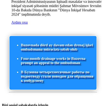
Prezident Administrasiyasının İqtisadi məsələlər və innovativ
inkişaf siyasəti şöbəsinin müdiri Şahmar Mövsümov fevralın
10-da Bakıda Dünya Bankının "Dünya İnkişaf Hesabatı
2024" təqdimatında deyib.
Ardını oxu
Buzovnada dörd ay davam edən drenaj işləri
ombudsmana müraciətə səbəb olub
Four-month drainage works in Buzovna
prompt an appeal to the ombudsman
В Бузовна четырехмесячные работы по
водоотводу стали поводом для обращения
к омбудсмену
Bizi sosial şəbəkələrdə izləyin