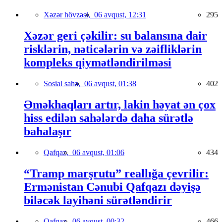
Xəzər hövzəsi,
06 avqust, 12:31
295
Xəzər geri çəkilir: su balansına dair
risklərin, nəticələrin və zəifliklərin
kompleks qiymətləndirilməsi
Sosial sahə,
06 avqust, 01:38
402
Əməkhaqları artır, lakin həyat ən çox
hiss edilən sahələrdə daha sürətlə
bahalaşır
Qafqaz,
06 avqust, 01:06
434
“Tramp marşrutu” reallığa çevrilir:
Ermənistan Cənubi Qafqazı dəyişə
biləcək layihəni sürətləndirir
Qafqaz,
06 avqust, 00:32
466