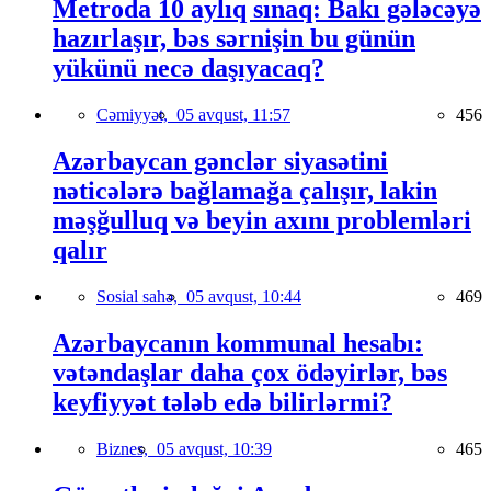
Metroda 10 aylıq sınaq: Bakı gələcəyə
hazırlaşır, bəs sərnişin bu günün
yükünü necə daşıyacaq?
Cəmiyyət,
05 avqust, 11:57
456
Azərbaycan gənclər siyasətini
nəticələrə bağlamağa çalışır, lakin
məşğulluq və beyin axını problemləri
qalır
Sosial sahə,
05 avqust, 10:44
469
Azərbaycanın kommunal hesabı:
vətəndaşlar daha çox ödəyirlər, bəs
keyfiyyət tələb edə bilirlərmi?
Biznes,
05 avqust, 10:39
465