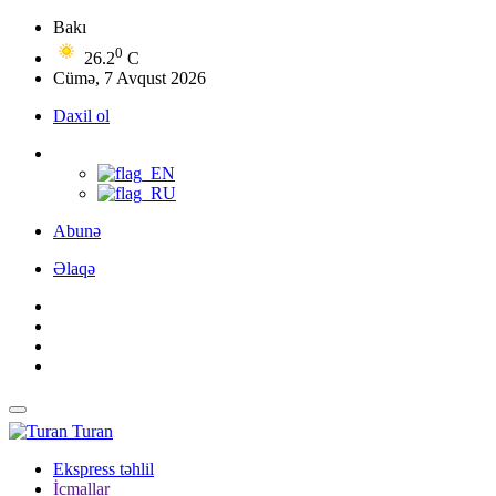
Bakı
0
26.2
C
Cümə, 7 Avqust 2026
Daxil ol
Abunə
Əlaqə
Turan
Ekspress təhlil
İcmallar