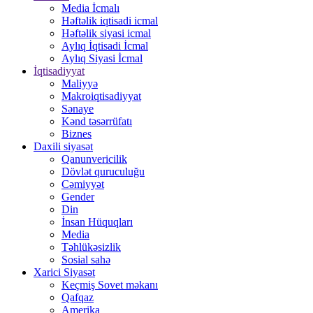
Media İcmalı
Həftəlik iqtisadi icmal
Həftəlik siyasi icmal
Aylıq İqtisadi İcmal
Aylıq Siyasi İcmal
İqtisadiyyat
Maliyyə
Makroiqtisadiyyat
Sənaye
Kənd təsərrüfatı
Biznes
Daxili siyasət
Qanunvericilik
Dövlət quruculuğu
Cəmiyyət
Gender
Din
İnsan Hüquqları
Media
Təhlükəsizlik
Sosial sahə
Xarici Siyasət
Keçmiş Sovet məkanı
Qafqaz
Amerika