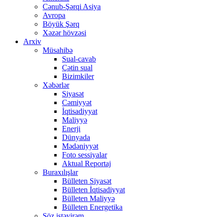
Cənub-Şərqi Asiya
Avropa
Böyük Şərq
Xəzər hövzəsi
Arxiv
Müsahibə
Sual-cavab
Çətin sual
Bizimkiler
Xəbərlər
Siyasət
Cəmiyyət
İqtisadiyyat
Maliyyə
Enerji
Dünyada
Mədəniyyət
Foto sessiyalar
Aktual Reportaj
Buraxılışlar
Bülleten Siyasət
Bülleten İqtisadiyyat
Bülleten Maliyyə
Bülleten Energetika
Söz istəyirəm