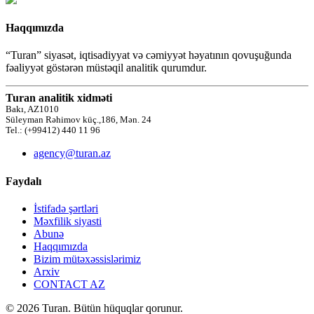
Haqqımızda
“Turan” siyasət, iqtisadiyyat və cəmiyyət həyatının qovuşuğunda
fəaliyyət göstərən müstəqil analitik qurumdur.
Turan analitik xidməti
Bakı, AZ1010
Süleyman Rəhimov küç.,186, Mən. 24
Tel.: (+99412) 440 11 96
agency@turan.az
Faydalı
İstifadə şərtləri
Məxfilik siyasti
Abunə
Haqqımızda
Bizim mütəxəssislərimiz
Arxiv
CONTACT AZ
© 2026 Turan. Bütün hüquqlar qorunur.