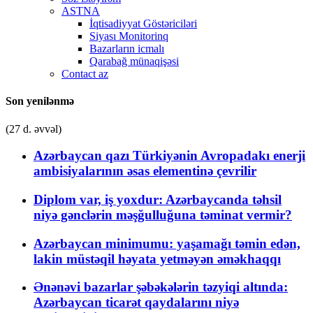
ASTNA
İqtisadiyyat Göstəriciləri
Siyası Monitorinq
Bazarların icmalı
Qarabağ münaqişəsi
Contact az
Son yenilənmə
(27 d. əvvəl)
Azərbaycan qazı Türkiyənin Avropadakı enerji
ambisiyalarının əsas elementinə çevrilir
Diplom var, iş yoxdur: Azərbaycanda təhsil
niyə gənclərin məşğulluğuna təminat vermir?
Azərbaycan minimumu: yaşamağı təmin edən,
lakin müstəqil həyata yetməyən əməkhaqqı
Ənənəvi bazarlar şəbəkələrin təzyiqi altında:
Azərbaycan ticarət qaydalarını niyə