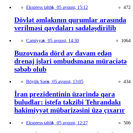
Ekspress təhlil,
05 avqust, 15:12
472
Dövlət əmlakının qurumlar arasında
verilməsi qaydaları sadələşdirilib
Cəmiyyət,
05 avqust, 14:30
1064
Buzovnada dörd ay davam edən
drenaj işləri ombudsmana müraciətə
səbəb olub
Böyük Şərq,
05 avqust, 13:05
434
İran prezidentinin üzərində qara
buludlar: istefa təkzibi Tehrandakı
hakimiyyət mübarizəsini üzə çıxarır
Ekspress təhlil,
05 avqust, 12:27
506