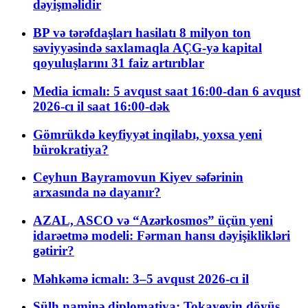
dəyişməlidir
BP və tərəfdaşları hasilatı 8 milyon ton
səviyyəsində saxlamaqla AÇG-yə kapital
qoyuluşlarını 31 faiz artırıblar
Media icmalı: 5 avqust saat 16:00-dan 6 avqust
2026-cı il saat 16:00-dək
Gömrükdə keyfiyyət inqilabı, yoxsa yeni
bürokratiya?
Ceyhun Bayramovun Kiyev səfərinin
arxasında nə dayanır?
AZAL, ASCO və “Azərkosmos” üçün yeni
idarəetmə modeli: Fərman hansı dəyişiklikləri
gətirir?
Məhkəmə icmalı: 3–5 avqust 2026-cı il
Sülh naminə diplomatiya: Tokayevin döyüş