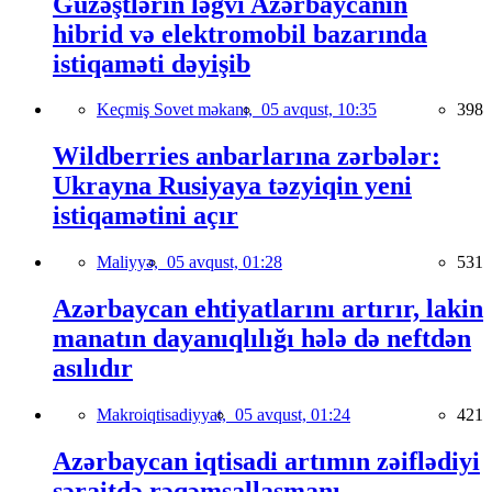
Güzəştlərin ləğvi Azərbaycanın
hibrid və elektromobil bazarında
istiqaməti dəyişib
Keçmiş Sovet məkanı,
05 avqust, 10:35
398
Wildberries anbarlarına zərbələr:
Ukrayna Rusiyaya təzyiqin yeni
istiqamətini açır
Maliyyə,
05 avqust, 01:28
531
Azərbaycan ehtiyatlarını artırır, lakin
manatın dayanıqlılığı hələ də neftdən
asılıdır
Makroiqtisadiyyat,
05 avqust, 01:24
421
Azərbaycan iqtisadi artımın zəiflədiyi
şəraitdə rəqəmsallaşmanı