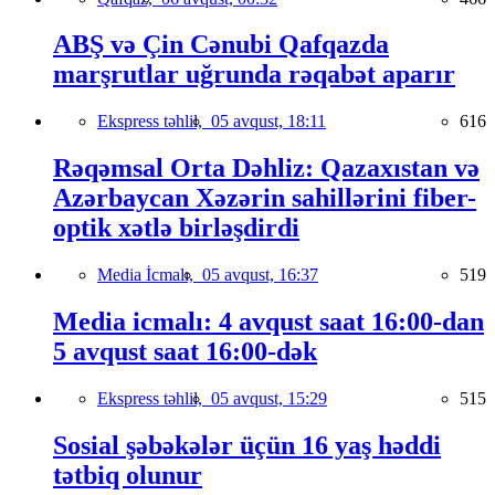
ABŞ və Çin Cənubi Qafqazda
marşrutlar uğrunda rəqabət aparır
Ekspress təhlil,
05 avqust, 18:11
616
Rəqəmsal Orta Dəhliz: Qazaxıstan və
Azərbaycan Xəzərin sahillərini fiber-
optik xətlə birləşdirdi
Media İcmalı,
05 avqust, 16:37
519
Media icmalı: 4 avqust saat 16:00-dan
5 avqust saat 16:00-dək
Ekspress təhlil,
05 avqust, 15:29
515
Sosial şəbəkələr üçün 16 yaş həddi
tətbiq olunur