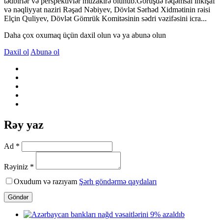
tədbirlər və perspektivlər müzakirə olunub.Görüşdə rəqəmsal inkişaf
və nəqliyyat naziri Rəşad Nəbiyev, Dövlət Sərhəd Xidmətinin rəisi
Elçin Quliyev, Dövlət Gömrük Komitəsinin sədri vəzifəsini icra...
Daha çox oxumaq üçün daxil olun və ya abunə olun
Daxil ol
Abunə ol
Rəy yaz
Ad *
Rəyiniz *
Oxudum və razıyam
Şərh göndərmə qaydaları
Göndər