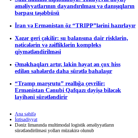
əməliyyatlarının dayandırılması və danışıqların
bərpası təşəbbüsü
İran və Ermənistan öz “TRIPP”lərini hazırlayır
Xəzər geri çəkilir: su balansına dair risklərin,
nəticələrin və zəifliklərin kompleks
qiymətləndirilməsi
Əməkhaqları artır, lakin həyat ən çox hiss
edilən sahələrdə daha sürətlə bahalaşır
“Tramp marşrutu” reallığa çevrilir:
Ermənistan Cənubi Qafqazı dəyişə biləcək
layihəni sürətləndirir
Ana səhifə
İqtisadiyyat
Dəniz limanında multimodal logistik əməliyyatların
sürətləndirilməsi yolları müzakirə olunub