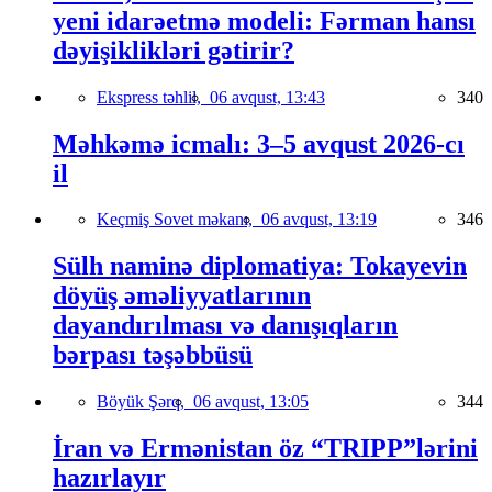
yeni idarəetmə modeli: Fərman hansı
dəyişiklikləri gətirir?
Ekspress təhlil,
06 avqust, 13:43
340
Məhkəmə icmalı: 3–5 avqust 2026-cı
il
Keçmiş Sovet məkanı,
06 avqust, 13:19
346
Sülh naminə diplomatiya: Tokayevin
döyüş əməliyyatlarının
dayandırılması və danışıqların
bərpası təşəbbüsü
Böyük Şərq,
06 avqust, 13:05
344
İran və Ermənistan öz “TRIPP”lərini
hazırlayır