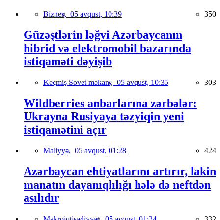
Biznes,
05 avqust, 10:39
350
Güzəştlərin ləğvi Azərbaycanın
hibrid və elektromobil bazarında
istiqaməti dəyişib
Keçmiş Sovet məkanı,
05 avqust, 10:35
303
Wildberries anbarlarına zərbələr:
Ukrayna Rusiyaya təzyiqin yeni
istiqamətini açır
Maliyyə,
05 avqust, 01:28
424
Azərbaycan ehtiyatlarını artırır, lakin
manatın dayanıqlılığı hələ də neftdən
asılıdır
Makroiqtisadiyyat,
05 avqust, 01:24
332