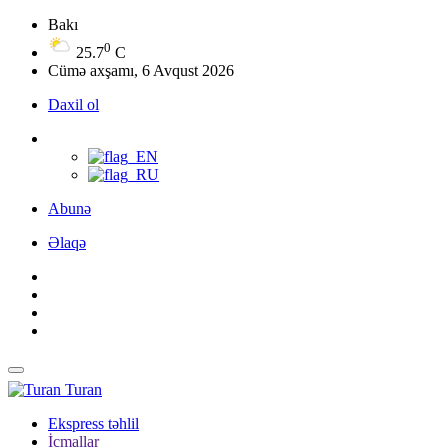
Bakı
0
25.7
C
Cümə axşamı, 6 Avqust 2026
Daxil ol
Abunə
Əlaqə
Turan
Ekspress təhlil
İcmallar