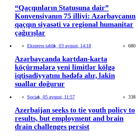
“Qaçqınların Statusuna dair”
Konvensiyanın 75 illiyi: Azərbaycanın
qaçqın siyasəti və regional humanitar
çağırışlar
Ekspress təhlil,
03 avqust, 14:18
680
Azərbaycanda kartdan-karta
köçürmələrə yeni limitlər kölgə
iqtisadiyyatını hədəfə alır, lakin
suallar doğurur
Social,
05 avqust, 11:57
338
Azerbaijan seeks to tie youth policy to
results, but employment and brain
drain challenges persist