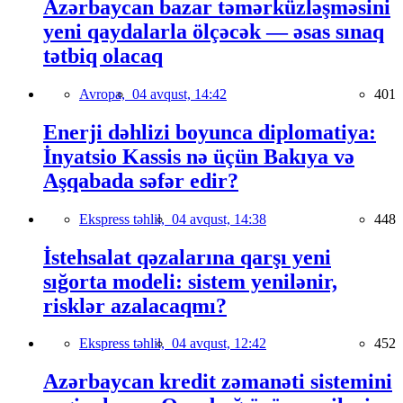
Azərbaycan bazar təmərküzləşməsini
yeni qaydalarla ölçəcək — əsas sınaq
tətbiq olacaq
Avropa,
04 avqust, 14:42
401
Enerji dəhlizi boyunca diplomatiya:
İnyatsio Kassis nə üçün Bakıya və
Aşqabada səfər edir?
Ekspress təhlil,
04 avqust, 14:38
448
İstehsalat qəzalarına qarşı yeni
sığorta modeli: sistem yenilənir,
risklər azalacaqmı?
Ekspress təhlil,
04 avqust, 12:42
452
Azərbaycan kredit zəmanəti sistemini