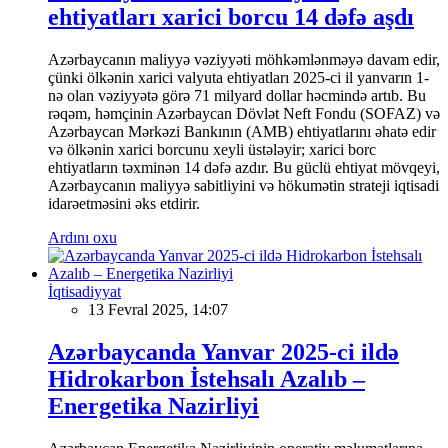
ehtiyatları xarici borcu 14 dəfə aşdı
Azərbaycanın maliyyə vəziyyəti möhkəmlənməyə davam edir,
çünki ölkənin xarici valyuta ehtiyatları 2025-ci il yanvarın 1-
nə olan vəziyyətə görə 71 milyard dollar həcmində artıb. Bu
rəqəm, həmçinin Azərbaycan Dövlət Neft Fondu (SOFAZ) və
Azərbaycan Mərkəzi Bankının (AMB) ehtiyatlarını əhatə edir
və ölkənin xarici borcunu xeyli üstələyir; xarici borc
ehtiyatların təxminən 14 dəfə azdır. Bu güclü ehtiyat mövqeyi,
Azərbaycanın maliyyə sabitliyini və hökumətin strateji iqtisadi
idarəetməsini əks etdirir.
Ardını oxu
İqtisadiyyat
13 Fevral 2025, 14:07
Azərbaycanda Yanvar 2025-ci ildə
Hidrokarbon İstehsalı Azalıb –
Energetika Nazirliyi