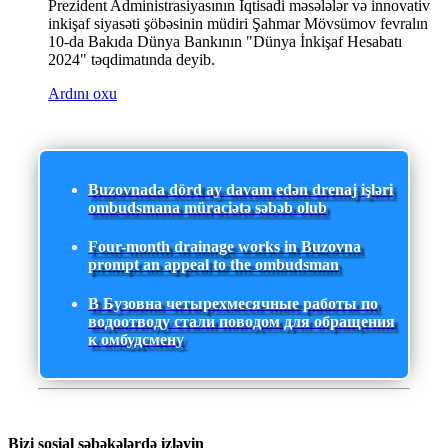
Prezident Administrasiyasının İqtisadi məsələlər və innovativ
inkişaf siyasəti şöbəsinin müdiri Şahmar Mövsümov fevralın
10-da Bakıda Dünya Bankının "Dünya İnkişaf Hesabatı
2024" təqdimatında deyib.
Ardını oxu
Buzovnada dörd ay davam edən drenaj işləri
ombudsmana müraciətə səbəb olub
Four-month drainage works in Buzovna
prompt an appeal to the ombudsman
В Бузовна четырехмесячные работы по
водоотводу стали поводом для обращения
к омбудсмену
Bizi sosial şəbəkələrdə izləyin