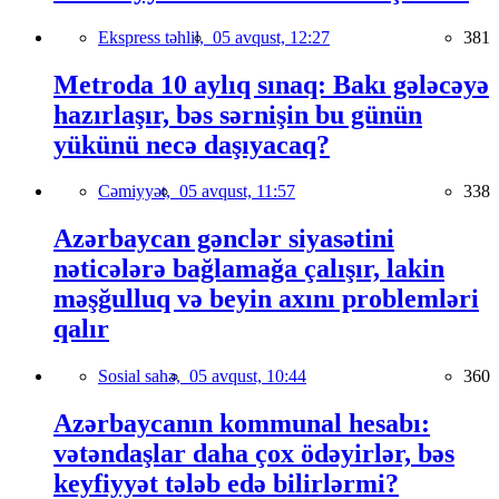
Ekspress təhlil,
05 avqust, 12:27
381
Metroda 10 aylıq sınaq: Bakı gələcəyə
hazırlaşır, bəs sərnişin bu günün
yükünü necə daşıyacaq?
Cəmiyyət,
05 avqust, 11:57
338
Azərbaycan gənclər siyasətini
nəticələrə bağlamağa çalışır, lakin
məşğulluq və beyin axını problemləri
qalır
Sosial sahə,
05 avqust, 10:44
360
Azərbaycanın kommunal hesabı:
vətəndaşlar daha çox ödəyirlər, bəs
keyfiyyət tələb edə bilirlərmi?