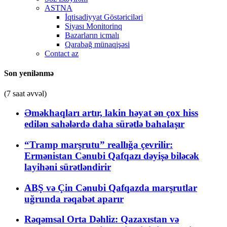
ASTNA
İqtisadiyyat Göstəriciləri
Siyası Monitorinq
Bazarların icmalı
Qarabağ münaqişəsi
Contact az
Son yenilənmə
(7 saat əvvəl)
Əməkhaqları artır, lakin həyat ən çox hiss
edilən sahələrdə daha sürətlə bahalaşır
“Tramp marşrutu” reallığa çevrilir:
Ermənistan Cənubi Qafqazı dəyişə biləcək
layihəni sürətləndirir
ABŞ və Çin Cənubi Qafqazda marşrutlar
uğrunda rəqabət aparır
Rəqəmsal Orta Dəhliz: Qazaxıstan və