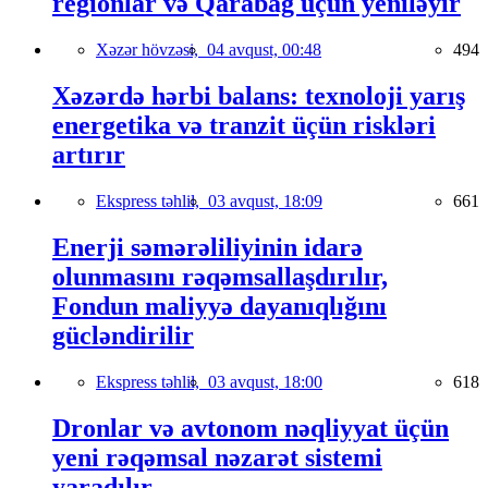
regionlar və Qarabağ üçün yeniləyir
Xəzər hövzəsi,
04 avqust, 00:48
494
Xəzərdə hərbi balans: texnoloji yarış
energetika və tranzit üçün riskləri
artırır
Ekspress təhlil,
03 avqust, 18:09
661
Enerji səmərəliliyinin idarə
olunmasını rəqəmsallaşdırılır,
Fondun maliyyə dayanıqlığını
gücləndirilir
Ekspress təhlil,
03 avqust, 18:00
618
Dronlar və avtonom nəqliyyat üçün
yeni rəqəmsal nəzarət sistemi
yaradılır