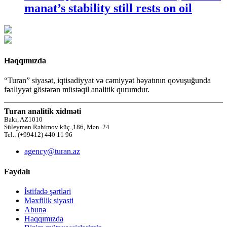
manat’s stability still rests on oil
Haqqımızda
“Turan” siyasət, iqtisadiyyat və cəmiyyət həyatının qovuşuğunda
fəaliyyət göstərən müstəqil analitik qurumdur.
Turan analitik xidməti
Bakı, AZ1010
Süleyman Rəhimov küç.,186, Mən. 24
Tel.: (+99412) 440 11 96
agency@turan.az
Faydalı
İstifadə şərtləri
Məxfilik siyasti
Abunə
Haqqımızda