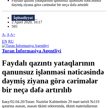
Faydalı qazıntı yataqlarının qanunsuz işlənməsi nəticəsində
dəymiş ziyana görə cərimələr bir neçə dəfə artırılıb
İqtisadiyyat
2 Aprel 2020, 16:17
595
A-
A
A+
EN
RU
Turan İnformasiya Agentliyi
Faydalı qazıntı yataqlarının
qanunsuz işlənməsi nəticəsində
dəymiş ziyana görə cərimələr
bir neçə dəfə artırılıb
Баку/02.04.20/Turan: Nazirlər Kabinetinin 29 mart tarixli №119
qərarına əsasən, əsasən tikinti sektorunda, tikinti materiallarının