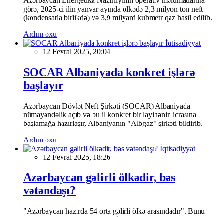
Azərbaycan Energetika Nazirliyinin operativ məlumatlarına
görə, 2025-ci ilin yanvar ayında ölkədə 2,3 milyon ton neft
(kondensatla birlikdə) və 3,9 milyard kubmetr qaz hasil edilib.
Ardını oxu
İqtisadiyyat
12 Fevral 2025, 20:04
SOCAR Albaniyada konkret işlərə
başlayır
Azərbaycan Dövlət Neft Şirkəti (SOCAR) Albaniyada
nümayəndəlik açıb və bu il konkret bir layihənin icrasına
başlamağa hazırlaşır, Albaniyanın "Albgaz" şirkəti bildirib.
Ardını oxu
İqtisadiyyat
12 Fevral 2025, 18:26
Azərbaycan gəlirli ölkədir, bəs
vətəndaşı?
"Azərbaycan hazırda 54 orta gəlirli ölkə arasındadır". Bunu