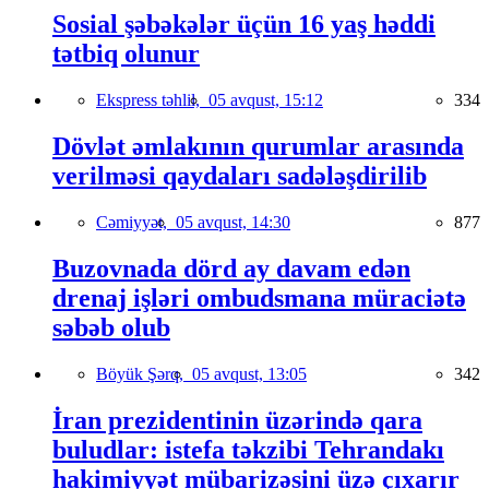
Sosial şəbəkələr üçün 16 yaş həddi
tətbiq olunur
Ekspress təhlil,
05 avqust, 15:12
334
Dövlət əmlakının qurumlar arasında
verilməsi qaydaları sadələşdirilib
Cəmiyyət,
05 avqust, 14:30
877
Buzovnada dörd ay davam edən
drenaj işləri ombudsmana müraciətə
səbəb olub
Böyük Şərq,
05 avqust, 13:05
342
İran prezidentinin üzərində qara
buludlar: istefa təkzibi Tehrandakı
hakimiyyət mübarizəsini üzə çıxarır