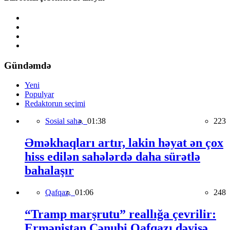
Gündəmdə
Yeni
Populyar
Redaktorun seçimi
Sosial sahə,
01:38
223
Əməkhaqları artır, lakin həyat ən çox
hiss edilən sahələrdə daha sürətlə
bahalaşır
Qafqaz,
01:06
248
“Tramp marşrutu” reallığa çevrilir:
Ermənistan Cənubi Qafqazı dəyişə