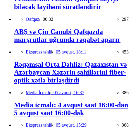
biləcək layihəni sürətləndirir
Qafqaz,
00:32
297
ABŞ və Çin Cənubi Qafqazda
marşrutlar uğrunda rəqabət aparır
Ekspress təhlil,
05 avqust, 18:11
453
Rəqəmsal Orta Dəhliz: Qazaxıstan və
Azərbaycan Xəzərin sahillərini fiber-
optik xətlə birləşdirdi
Media İcmalı,
05 avqust, 16:37
386
Media icmalı: 4 avqust saat 16:00-dan
5 avqust saat 16:00-dək
Ekspress təhlil,
05 avqust, 15:29
368