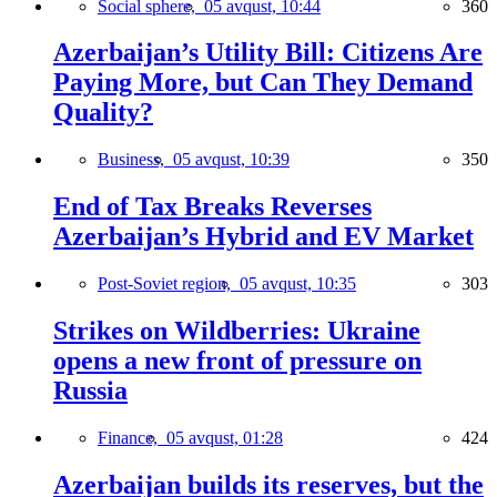
Social sphere,
05 avqust, 10:44
360
Azerbaijan’s Utility Bill: Citizens Are
Paying More, but Can They Demand
Quality?
Business,
05 avqust, 10:39
350
End of Tax Breaks Reverses
Azerbaijan’s Hybrid and EV Market
Post-Soviet region,
05 avqust, 10:35
303
Strikes on Wildberries: Ukraine
opens a new front of pressure on
Russia
Finance,
05 avqust, 01:28
424
Azerbaijan builds its reserves, but the