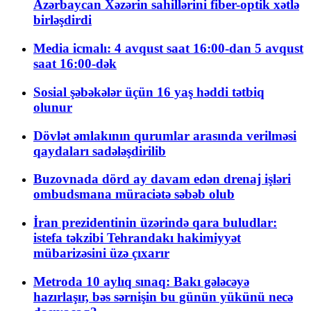
Azərbaycan Xəzərin sahillərini fiber-optik xətlə
birləşdirdi
Media icmalı: 4 avqust saat 16:00-dan 5 avqust
saat 16:00-dək
Sosial şəbəkələr üçün 16 yaş həddi tətbiq
olunur
Dövlət əmlakının qurumlar arasında verilməsi
qaydaları sadələşdirilib
Buzovnada dörd ay davam edən drenaj işləri
ombudsmana müraciətə səbəb olub
İran prezidentinin üzərində qara buludlar:
istefa təkzibi Tehrandakı hakimiyyət
mübarizəsini üzə çıxarır
Metroda 10 aylıq sınaq: Bakı gələcəyə
hazırlaşır, bəs sərnişin bu günün yükünü necə