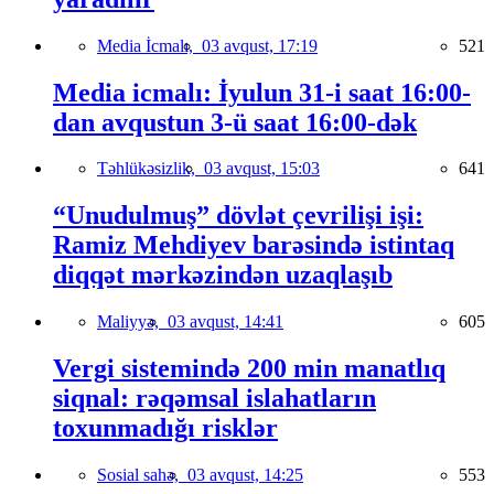
Media İcmalı,
03 avqust, 17:19
521
Media icmalı: İyulun 31-i saat 16:00-
dan avqustun 3-ü saat 16:00-dək
Təhlükəsizlik,
03 avqust, 15:03
641
“Unudulmuş” dövlət çevrilişi işi:
Ramiz Mehdiyev barəsində istintaq
diqqət mərkəzindən uzaqlaşıb
Maliyyə,
03 avqust, 14:41
605
Vergi sistemində 200 min manatlıq
siqnal: rəqəmsal islahatların
toxunmadığı risklər
Sosial sahə,
03 avqust, 14:25
553