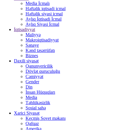
Media İcmalı
Həftəlik iqtisadi icmal
Həftəlik siyasi icmal
Aylıq İqtisadi İcmal
Aylıq Siyasi İcmal
İqtisadiyyat
Maliyyə
Makroiqtisadiyyat
Sənaye
Kənd təsərrüfatı
Biznes
Daxili siyasət
Qanunvericilik
Dövlət quruculuğu
Cəmiyyət
Gender
Din
İnsan Hüquqları
Media
Təhlükəsizlik
Sosial sahə
Xarici Siyasət
Keçmiş Sovet məkanı
Qafqaz
Amerika