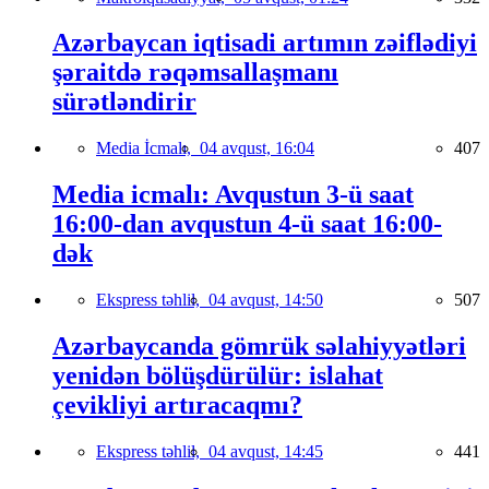
Azərbaycan iqtisadi artımın zəiflədiyi
şəraitdə rəqəmsallaşmanı
sürətləndirir
Media İcmalı,
04 avqust, 16:04
407
Media icmalı: Avqustun 3-ü saat
16:00-dan avqustun 4-ü saat 16:00-
dək
Ekspress təhlil,
04 avqust, 14:50
507
Azərbaycanda gömrük səlahiyyətləri
yenidən bölüşdürülür: islahat
çevikliyi artıracaqmı?
Ekspress təhlil,
04 avqust, 14:45
441