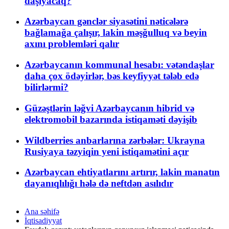
daşıyacaq?
Azərbaycan gənclər siyasətini nəticələrə
bağlamağa çalışır, lakin məşğulluq və beyin
axını problemləri qalır
Azərbaycanın kommunal hesabı: vətəndaşlar
daha çox ödəyirlər, bəs keyfiyyət tələb edə
bilirlərmi?
Güzəştlərin ləğvi Azərbaycanın hibrid və
elektromobil bazarında istiqaməti dəyişib
Wildberries anbarlarına zərbələr: Ukrayna
Rusiyaya təzyiqin yeni istiqamətini açır
Azərbaycan ehtiyatlarını artırır, lakin manatın
dayanıqlılığı hələ də neftdən asılıdır
Ana səhifə
İqtisadiyyat