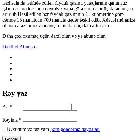
istehsalında istifadə edilən faydalı qazıntı yataqlarının qanunsuz
işlənməsi nəticəsində dəymiş ziyana görə cərimələr üç dəfədən çox
artırılıb.Hasil edilən hər faydalı qazıntının 21 kubmetrinə görə
cərimə 15 manatdan 700 manata qədər təşkil edib. Xüsusi mühafizə
olunan ərazilər üzrə ödənişin miqdarı üç dəfə artırılaca...
Daha çox oxumaq üçün daxil olun və ya abunə olun
Daxil ol
Abunə ol
Rəy yaz
Ad *
Rəyiniz *
Oxudum və razıyam
Şərh göndərmə qaydaları
Göndər