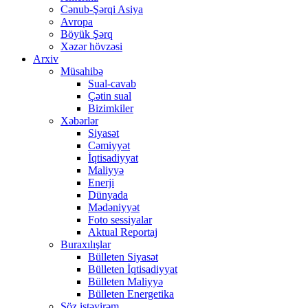
Cənub-Şərqi Asiya
Avropa
Böyük Şərq
Xəzər hövzəsi
Arxiv
Müsahibə
Sual-cavab
Çətin sual
Bizimkiler
Xəbərlər
Siyasət
Cəmiyyət
İqtisadiyyat
Maliyyə
Enerji
Dünyada
Mədəniyyət
Foto sessiyalar
Aktual Reportaj
Buraxılışlar
Bülleten Siyasət
Bülleten İqtisadiyyat
Bülleten Maliyyə
Bülleten Energetika
Söz istəyirəm