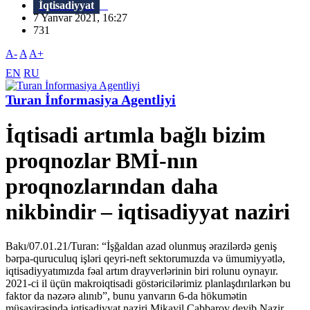
İqtisadiyyat
7 Yanvar 2021, 16:27
731
A-
A
A+
EN
RU
Turan İnformasiya Agentliyi
İqtisadi artımla bağlı bizim
proqnozlar BMİ-nın
proqnozlarından daha
nikbindir – iqtisadiyyat naziri
Bakı/07.01.21/Turan: “İşğaldan azad olunmuş ərazilərdə geniş
bərpa-quruculuq işləri qeyri-neft sektorumuzda və ümumiyyətlə,
iqtisadiyyatımızda fəal artım drayverlərinin biri rolunu oynayır.
2021-ci il üçün makroiqtisadi göstəricilərimiz planlaşdırılarkən bu
faktor da nəzərə alınıb”, bunu yanvarın 6-da hökumətin
müşavirəsində iqtisadiyyat naziri Mikayil Cabbarov deyib.Nazir