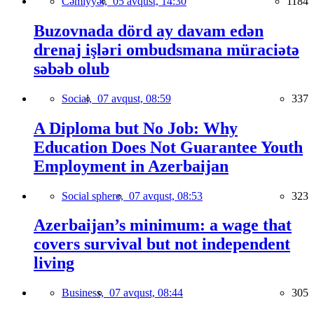
Cəmiyyət,
05 avqust, 14:30
1184
Buzovnada dörd ay davam edən
drenaj işləri ombudsmana müraciətə
səbəb olub
Social,
07 avqust, 08:59
337
A Diploma but No Job: Why
Education Does Not Guarantee Youth
Employment in Azerbaijan
Social sphere,
07 avqust, 08:53
323
Azerbaijan’s minimum: a wage that
covers survival but not independent
living
Business,
07 avqust, 08:44
305