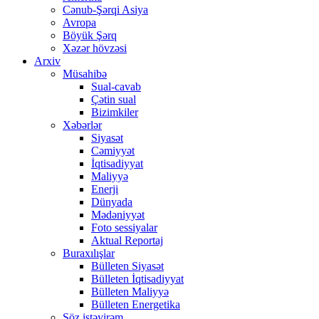
Cənub-Şərqi Asiya
Avropa
Böyük Şərq
Xəzər hövzəsi
Arxiv
Müsahibə
Sual-cavab
Çətin sual
Bizimkiler
Xəbərlər
Siyasət
Cəmiyyət
İqtisadiyyat
Maliyyə
Enerji
Dünyada
Mədəniyyət
Foto sessiyalar
Aktual Reportaj
Buraxılışlar
Bülleten Siyasət
Bülleten İqtisadiyyat
Bülleten Maliyyə
Bülleten Energetika
Söz istəyirəm