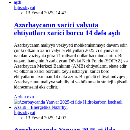
İqtisadiyyat
13 Fevral 2025, 14:47
Azərbaycanın xarici valyuta
ehtiyatları xarici borcu 14 dəfə aşdı
Azərbaycanın maliyyə vəziyyəti möhkəmlənməyə davam edir,
çünki ölkənin xarici valyuta ehtiyatları 2025-ci il yanvarın 1-
nə olan vəziyyətə görə 71 milyard dollar həcmində artıb. Bu
rəqəm, həmçinin Azərbaycan Dövlət Neft Fondu (SOFAZ) və
Azərbaycan Mərkəzi Bankının (AMB) ehtiyatlarını əhatə edir
və ölkənin xarici borcunu xeyli üstələyir; xarici borc
ehtiyatların təxminən 14 dəfə azdır. Bu güclü ehtiyat mövqeyi,
Azərbaycanın maliyyə sabitliyini və hökumətin strateji iqtisadi
idarəetməsini əks etdirir.
Ardını oxu
İqtisadiyyat
13 Fevral 2025, 14:07
Azərbaycanda Yanvar 2025-ci ildə