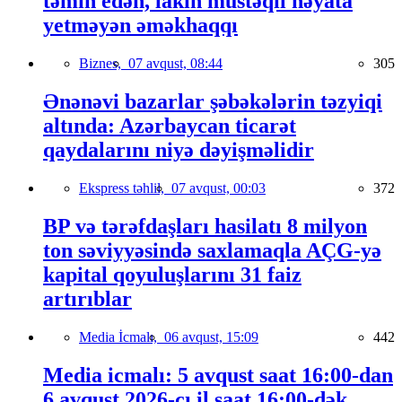
təmin edən, lakin müstəqil həyata
yetməyən əməkhaqqı
Biznes,
07 avqust, 08:44
305
Ənənəvi bazarlar şəbəkələrin təzyiqi
altında: Azərbaycan ticarət
qaydalarını niyə dəyişməlidir
Ekspress təhlil,
07 avqust, 00:03
372
BP və tərəfdaşları hasilatı 8 milyon
ton səviyyəsində saxlamaqla AÇG-yə
kapital qoyuluşlarını 31 faiz
artırıblar
Media İcmalı,
06 avqust, 15:09
442
Media icmalı: 5 avqust saat 16:00-dan
6 avqust 2026-cı il saat 16:00-dək