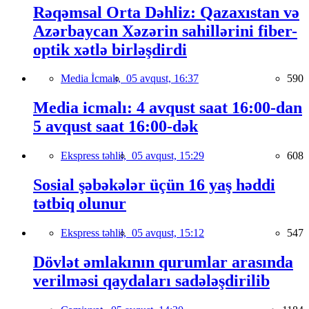
Rəqəmsal Orta Dəhliz: Qazaxıstan və
Azərbaycan Xəzərin sahillərini fiber-
optik xətlə birləşdirdi
Media İcmalı,
05 avqust, 16:37
590
Media icmalı: 4 avqust saat 16:00-dan
5 avqust saat 16:00-dək
Ekspress təhlil,
05 avqust, 15:29
608
Sosial şəbəkələr üçün 16 yaş həddi
tətbiq olunur
Ekspress təhlil,
05 avqust, 15:12
547
Dövlət əmlakının qurumlar arasında
verilməsi qaydaları sadələşdirilib