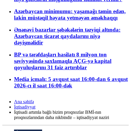
Azərbaycan minimumu: yaşamağı təmin edən,
lakin müstəqil həyata yetməyən əməkhaqqı
Ənənəvi bazarlar şəbəkələrin təzyiqi altında:
Azərbaycan ticarət qaydalarını niyə
dəyişməlidir
BP və tərəfdaşları hasilatı 8 milyon ton
səviyyəsində saxlamaqla AÇG-yə kapital
qoyuluşlarını 31 faiz artırıblar
Media icmalı: 5 avqust saat 16:00-dan 6 avqust
2026-cı il saat 16:00-dək
Ana səhifə
İqtisadiyyat
İqtisadi artımla bağlı bizim proqnozlar BMİ-nın
proqnozlarından daha nikbindir – iqtisadiyyat naziri