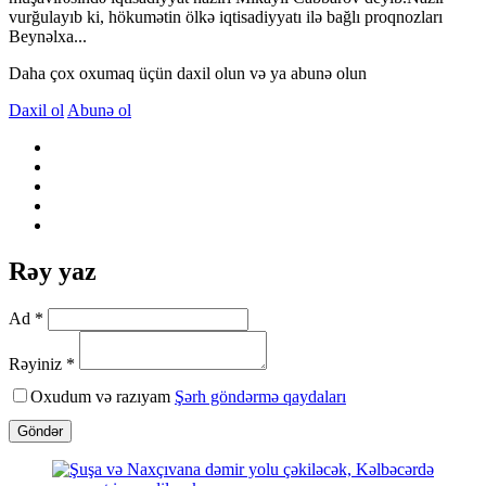
vurğulayıb ki, hökumətin ölkə iqtisadiyyatı ilə bağlı proqnozları
Beynəlxa...
Daha çox oxumaq üçün daxil olun və ya abunə olun
Daxil ol
Abunə ol
Rəy yaz
Ad *
Rəyiniz *
Oxudum və razıyam
Şərh göndərmə qaydaları
Göndər