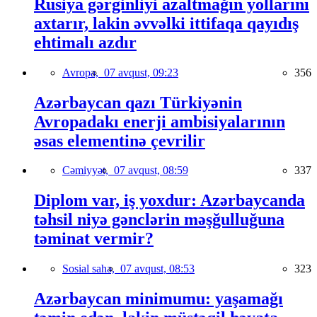
Rusiya gərginliyi azaltmağın yollarını
axtarır, lakin əvvəlki ittifaqa qayıdış
ehtimalı azdır
Avropa,
07 avqust, 09:23
356
Azərbaycan qazı Türkiyənin
Avropadakı enerji ambisiyalarının
əsas elementinə çevrilir
Cəmiyyət,
07 avqust, 08:59
337
Diplom var, iş yoxdur: Azərbaycanda
təhsil niyə gənclərin məşğulluğuna
təminat vermir?
Sosial sahə,
07 avqust, 08:53
323
Azərbaycan minimumu: yaşamağı