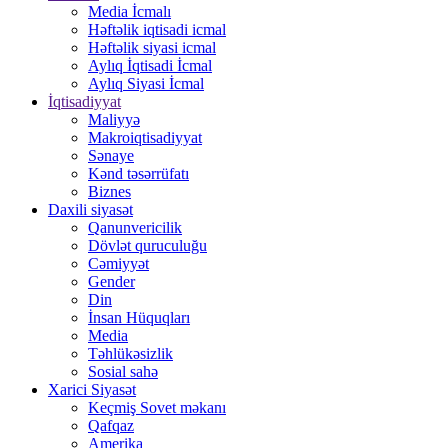
Media İcmalı
Həftəlik iqtisadi icmal
Həftəlik siyasi icmal
Aylıq İqtisadi İcmal
Aylıq Siyasi İcmal
İqtisadiyyat
Maliyyə
Makroiqtisadiyyat
Sənaye
Kənd təsərrüfatı
Biznes
Daxili siyasət
Qanunvericilik
Dövlət quruculuğu
Cəmiyyət
Gender
Din
İnsan Hüquqları
Media
Təhlükəsizlik
Sosial sahə
Xarici Siyasət
Keçmiş Sovet məkanı
Qafqaz
Amerika