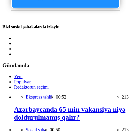
Bizi sosial şəbəkələrdə izləyin
Gündəmdə
Yeni
Populyar
Redaktorun seçimi
Ekspress təhlil,
00:52
213
Azərbaycanda 65 min vakansiya niyə
doldurulmamış qalır?
Sosial sahə,
00:50
213