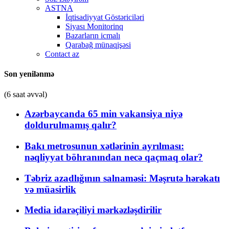
ASTNA
İqtisadiyyat Göstəriciləri
Siyası Monitorinq
Bazarların icmalı
Qarabağ münaqişəsi
Contact az
Son yenilənmə
(6 saat əvvəl)
Azərbaycanda 65 min vakansiya niyə
doldurulmamış qalır?
Bakı metrosunun xətlərinin ayrılması:
nəqliyyat böhranından necə qaçmaq olar?
Təbriz azadlığının salnaməsi: Məşrutə hərəkatı
və müasirlik
Media idarəçiliyi mərkəzləşdirilir