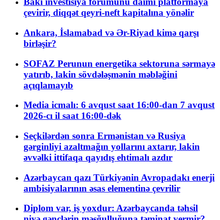
Bakı investisiya forumunu daimi platformaya
çevirir, diqqət qeyri-neft kapitalına yönəlir
Ankara, İslamabad və Ər-Riyad kimə qarşı
birləşir?
SOFAZ Perunun energetika sektoruna sərmayə
yatırıb, lakin sövdələşmənin məbləğini
açıqlamayıb
Media icmalı: 6 avqust saat 16:00-dan 7 avqust
2026-cı il saat 16:00-dək
Seçkilərdən sonra Ermənistan və Rusiya
gərginliyi azaltmağın yollarını axtarır, lakin
əvvəlki ittifaqa qayıdış ehtimalı azdır
Azərbaycan qazı Türkiyənin Avropadakı enerji
ambisiyalarının əsas elementinə çevrilir
Diplom var, iş yoxdur: Azərbaycanda təhsil
niyə gənclərin məşğulluğuna təminat vermir?