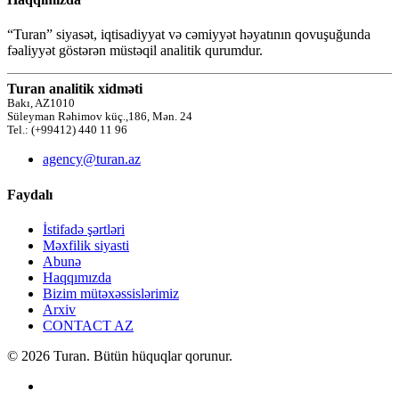
“Turan” siyasət, iqtisadiyyat və cəmiyyət həyatının qovuşuğunda
fəaliyyət göstərən müstəqil analitik qurumdur.
Turan analitik xidməti
Bakı, AZ1010
Süleyman Rəhimov küç.,186, Mən. 24
Tel.: (+99412) 440 11 96
agency@turan.az
Faydalı
İstifadə şərtləri
Məxfilik siyasti
Abunə
Haqqımızda
Bizim mütəxəssislərimiz
Arxiv
CONTACT AZ
© 2026 Turan. Bütün hüquqlar qorunur.