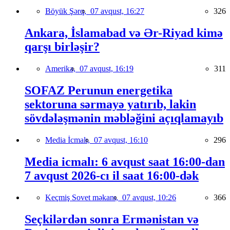
Böyük Şərq,
07 avqust, 16:27
326
Ankara, İslamabad və Ər-Riyad kimə
qarşı birləşir?
Amerika,
07 avqust, 16:19
311
SOFAZ Perunun energetika
sektoruna sərmayə yatırıb, lakin
sövdələşmənin məbləğini açıqlamayıb
Media İcmalı,
07 avqust, 16:10
296
Media icmalı: 6 avqust saat 16:00-dan
7 avqust 2026-cı il saat 16:00-dək
Keçmiş Sovet məkanı,
07 avqust, 10:26
366
Seçkilərdən sonra Ermənistan və