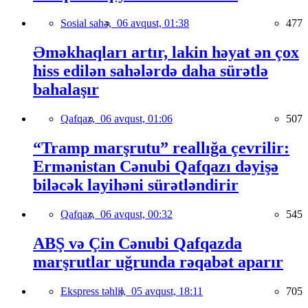
Sosial sahə,
06 avqust, 01:38
477
Əməkhaqları artır, lakin həyat ən çox
hiss edilən sahələrdə daha sürətlə
bahalaşır
Qafqaz,
06 avqust, 01:06
507
“Tramp marşrutu” reallığa çevrilir:
Ermənistan Cənubi Qafqazı dəyişə
biləcək layihəni sürətləndirir
Qafqaz,
06 avqust, 00:32
545
ABŞ və Çin Cənubi Qafqazda
marşrutlar uğrunda rəqabət aparır
Ekspress təhlil,
05 avqust, 18:11
705