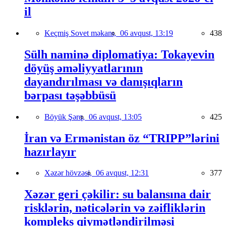
il
Keçmiş Sovet məkanı,
06 avqust, 13:19
438
Sülh naminə diplomatiya: Tokayevin
döyüş əməliyyatlarının
dayandırılması və danışıqların
bərpası təşəbbüsü
Böyük Şərq,
06 avqust, 13:05
425
İran və Ermənistan öz “TRIPP”lərini
hazırlayır
Xəzər hövzəsi,
06 avqust, 12:31
377
Xəzər geri çəkilir: su balansına dair
risklərin, nəticələrin və zəifliklərin
kompleks qiymətləndirilməsi