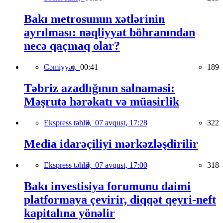
Bakı metrosunun xətlərinin
ayrılması: nəqliyyat böhranından
necə qaçmaq olar?
Cəmiyyət,
00:41
189
Təbriz azadlığının salnaməsi:
Məşrutə hərəkatı və müasirlik
Ekspress təhlil,
07 avqust, 17:28
322
Media idarəçiliyi mərkəzləşdirilir
Ekspress təhlil,
07 avqust, 17:00
318
Bakı investisiya forumunu daimi
platformaya çevirir, diqqət qeyri-neft
kapitalına yönəlir