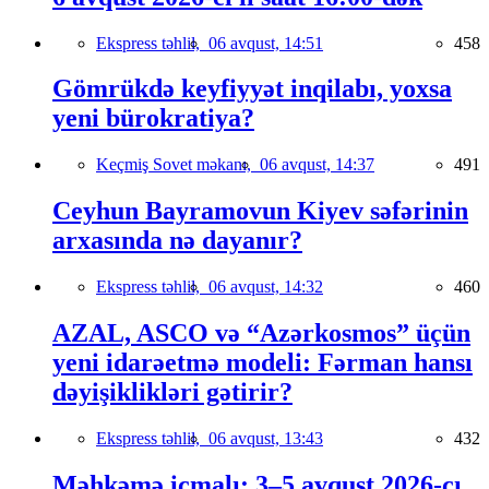
Ekspress təhlil,
06 avqust, 14:51
458
Gömrükdə keyfiyyət inqilabı, yoxsa
yeni bürokratiya?
Keçmiş Sovet məkanı,
06 avqust, 14:37
491
Ceyhun Bayramovun Kiyev səfərinin
arxasında nə dayanır?
Ekspress təhlil,
06 avqust, 14:32
460
AZAL, ASCO və “Azərkosmos” üçün
yeni idarəetmə modeli: Fərman hansı
dəyişiklikləri gətirir?
Ekspress təhlil,
06 avqust, 13:43
432
Məhkəmə icmalı: 3–5 avqust 2026-cı