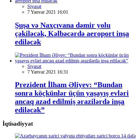
Siyasət
7 Yanvar 2021 16:01
Şuşa və Naxçıvana dəmir yolu
çəkiləcək, Kəlbəcərdə aeroport inşa
ediləcək
Siyasət
7 Yanvar 2021 16:31
Prezident İlham Əliyev: “Bundan
sonra köçkünlər üçün yaşayış evləri
ancaq azad edilmiş ərazilərdə inşa
ediləcək”
İqtisadiyyat