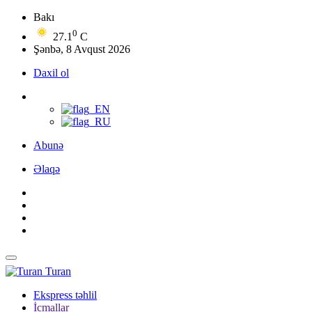
Bakı
0
27.1
C
Şənbə, 8 Avqust 2026
Daxil ol
Abunə
Əlaqə
Turan
Ekspress təhlil
İcmallar