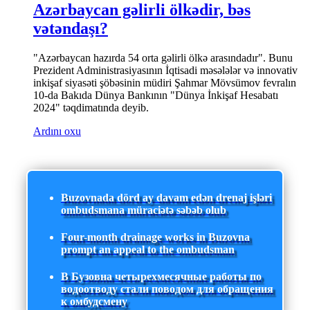
Azərbaycan gəlirli ölkədir, bəs
vətəndaşı?
"Azərbaycan hazırda 54 orta gəlirli ölkə arasındadır". Bunu
Prezident Administrasiyasının İqtisadi məsələlər və innovativ
inkişaf siyasəti şöbəsinin müdiri Şahmar Mövsümov fevralın
10-da Bakıda Dünya Bankının "Dünya İnkişaf Hesabatı
2024" təqdimatında deyib.
Ardını oxu
Buzovnada dörd ay davam edən drenaj işləri
ombudsmana müraciətə səbəb olub
Four-month drainage works in Buzovna
prompt an appeal to the ombudsman
В Бузовна четырехмесячные работы по
водоотводу стали поводом для обращения
к омбудсмену