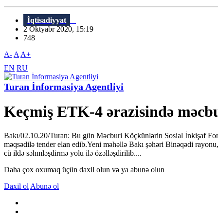
İqtisadiyyat
2 Oktyabr 2020, 15:19
748
A-
A
A+
EN
RU
Turan İnformasiya Agentliyi
Keçmiş ETK-4 ərazisində məcbur
Bakı/02.10.20/Turan: Bu gün Məcburi Köçkünlərin Sosial İnkişaf Fon
məqsədilə tender elan edib.Yeni məhəllə Bakı şəhəri Binəqədi rayonu,
cü ildə səhmləşdirmə yolu ilə özəlləşdirilib....
Daha çox oxumaq üçün daxil olun və ya abunə olun
Daxil ol
Abunə ol