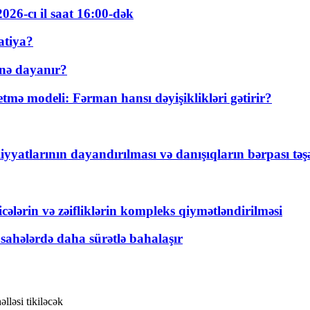
026-cı il saat 16:00-dək
atiya?
nə dayanır?
ə modeli: Fərman hansı dəyişiklikləri gətirir?
yyatlarının dayandırılması və danışıqların bərpası tə
ticələrin və zəifliklərin kompleks qiymətləndirilməsi
 sahələrdə daha sürətlə bahalaşır
ləsi tikiləcək