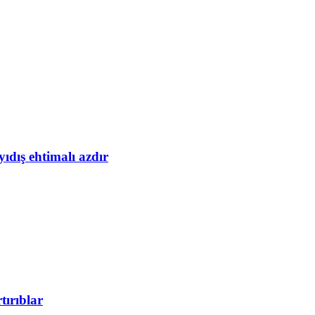
yıdış ehtimalı azdır
tırıblar