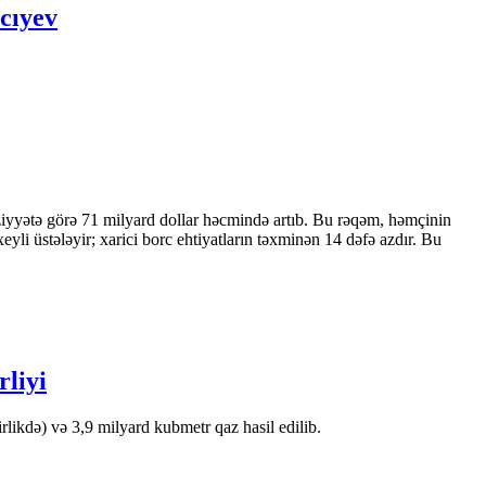
cıyev
ziyyətə görə 71 milyard dollar həcmində artıb. Bu rəqəm, həmçinin
 üstələyir; xarici borc ehtiyatların təxminən 14 dəfə azdır. Bu
rliyi
likdə) və 3,9 milyard kubmetr qaz hasil edilib.