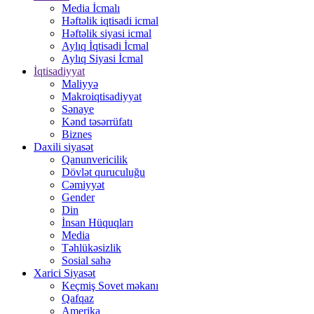
Media İcmalı
Həftəlik iqtisadi icmal
Həftəlik siyasi icmal
Aylıq İqtisadi İcmal
Aylıq Siyasi İcmal
İqtisadiyyat
Maliyyə
Makroiqtisadiyyat
Sənaye
Kənd təsərrüfatı
Biznes
Daxili siyasət
Qanunvericilik
Dövlət quruculuğu
Cəmiyyət
Gender
Din
İnsan Hüquqları
Media
Təhlükəsizlik
Sosial sahə
Xarici Siyasət
Keçmiş Sovet məkanı
Qafqaz
Amerika