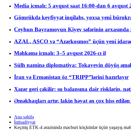
Media icmalı: 5 avqust saat 16:00-dan 6 avqust 2
Gömrükdə keyfiyyət inqilabı, yoxsa yeni bürokr
Ceyhun Bayramovun Kiyev səfərinin arxasında 
AZAL, ASCO və “Azərkosmos” üçün yeni idarəetm
Məhkəmə icmalı: 3–5 avqust 2026-cı il
Sülh naminə diplomatiya: Tokayevin döyüş əməli
İran və Ermənistan öz “TRIPP”lərini hazırlayır
Xəzər geri çəkilir: su balansına dair risklərin, nə
Əməkhaqları artır, lakin həyat ən çox hiss edilən
Ana səhifə
İqtisadiyyat
Keçmiş ETK-4 ərazisində məcburi köçkünlər üçün yaşayış məhəl