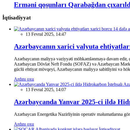
Erməni qoşunları Qarabağdan çıxarıldı
İqtisadiyyat
13 Fevral 2025, 14:47
Azərbaycanın xarici valyuta ehtiyatları
Azərbaycanın maliyyə vəziyyəti möhkəmlənməyə davam edir, çünk
Azərbaycan Dövlət Neft Fondu (SOFAZ) və Azərbaycan Mərkəzi Ba
güclü ehtiyat mövqeyi, Azərbaycanın maliyyə sabitliyini və hökumə
Ardını oxu
13 Fevral 2025, 14:07
Azərbaycanda Yanvar 2025-ci ildə Hidr
Azərbaycan Energetika Nazirliyinin operativ məlumatlarına görə,
Ardını oxu
İqtisadiyyat