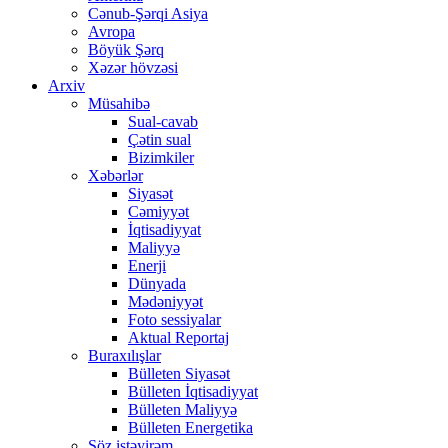
Cənub-Şərqi Asiya
Avropa
Böyük Şərq
Xəzər hövzəsi
Arxiv
Müsahibə
Sual-cavab
Çətin sual
Bizimkiler
Xəbərlər
Siyasət
Cəmiyyət
İqtisadiyyat
Maliyyə
Enerji
Dünyada
Mədəniyyət
Foto sessiyalar
Aktual Reportaj
Buraxılışlar
Bülleten Siyasət
Bülleten İqtisadiyyat
Bülleten Maliyyə
Bülleten Energetika
Söz istəyirəm