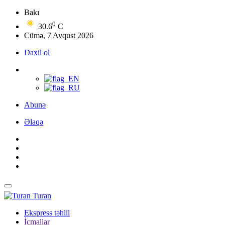
Bakı
0
30.6
C
Cümə, 7 Avqust 2026
Daxil ol
Abunə
Əlaqə
Turan
Ekspress təhlil
İcmallar