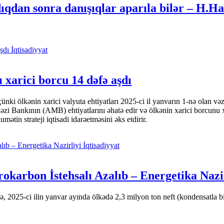
qdan sonra danışıqlar aparıla bilər – H.Ha
İqtisadiyyat
 xarici borcu 14 dəfə aşdı
i ölkənin xarici valyuta ehtiyatları 2025-ci il yanvarın 1-nə olan və
nkının (AMB) ehtiyatlarını əhatə edir və ölkənin xarici borcunu xeyli
tin strateji iqtisadi idarəetməsini əks etdirir.
İqtisadiyyat
okarbon İstehsalı Azalıb – Energetika Nazi
 2025-ci ilin yanvar ayında ölkədə 2,3 milyon ton neft (kondensatla bir