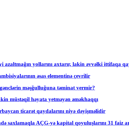
 azaltmağın yollarını axtarır, lakin əvvəlki ittifaqa qa
bisiyalarının əsas elementinə çevrilir
 gənclərin məşğulluğuna təminat vermir?
kin müstəqil həyata yetməyən əməkhaqqı
rbaycan ticarət qaydalarını niyə dəyişməlidir
ində saxlamaqla AÇG-yə kapital qoyuluşlarını 31 faiz ar