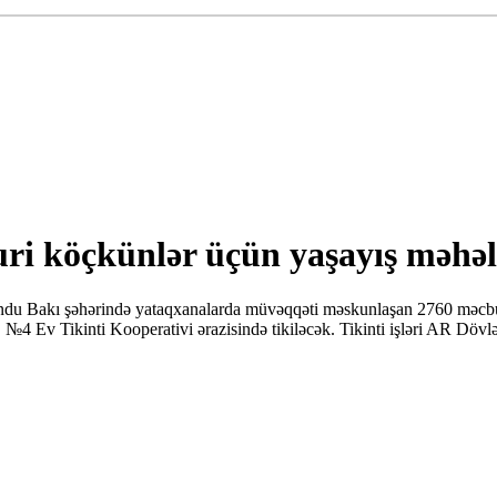
i köçkünlər üçün yaşayış məhəllə
du Bakı şəhərində yataqxanalarda müvəqqəti məskunlaşan 2760 məcburi 
 №4 Ev Tikinti Kooperativi ərazisində tikiləcək. Tikinti işləri AR Döv