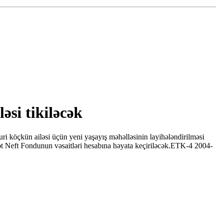
si tikiləcək
köçkün ailəsi üçün yeni yaşayış məhəlləsinin layihələndirilməsi
lət Neft Fondunun vəsaitləri hesabına həyata keçiriləcək.ETK-4 2004-