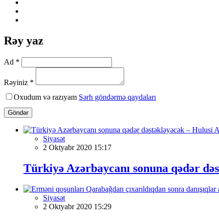
Rəy yaz
Ad *
Rəyiniz *
Oxudum və razıyam
Şərh göndərmə qaydaları
Göndər
Siyasət
2 Oktyabr 2020 15:17
Türkiyə Azərbaycanı sonuna qədər dəs
Siyasət
2 Oktyabr 2020 15:29