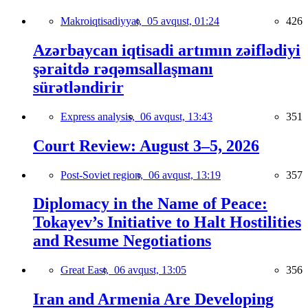
Makroiqtisadiyyat,
05 avqust, 01:24
426
Azərbaycan iqtisadi artımın zəiflədiyi
şəraitdə rəqəmsallaşmanı
sürətləndirir
Express analysis,
06 avqust, 13:43
351
Court Review: August 3–5, 2026
Post-Soviet region,
06 avqust, 13:19
357
Diplomacy in the Name of Peace:
Tokayev’s Initiative to Halt Hostilities
and Resume Negotiations
Great East,
06 avqust, 13:05
356
Iran and Armenia Are Developing