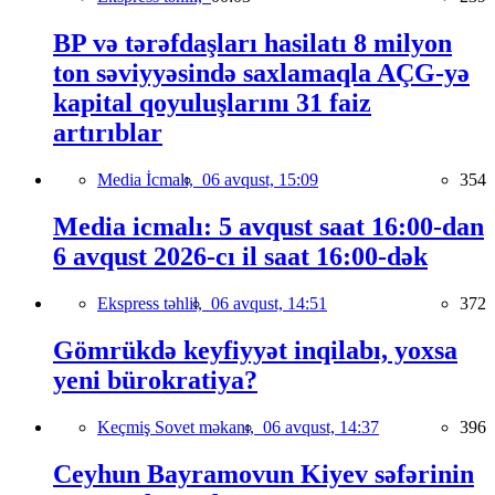
BP və tərəfdaşları hasilatı 8 milyon
ton səviyyəsində saxlamaqla AÇG-yə
kapital qoyuluşlarını 31 faiz
artırıblar
Media İcmalı,
06 avqust, 15:09
354
Media icmalı: 5 avqust saat 16:00-dan
6 avqust 2026-cı il saat 16:00-dək
Ekspress təhlil,
06 avqust, 14:51
372
Gömrükdə keyfiyyət inqilabı, yoxsa
yeni bürokratiya?
Keçmiş Sovet məkanı,
06 avqust, 14:37
396
Ceyhun Bayramovun Kiyev səfərinin