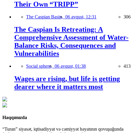
Their Own “TRIPP”
The Caspian Basin,
06 avqust, 12:31
306
The Caspian Is Retreating: A
Comprehensive Assessment of Water-
Balance Risks, Consequences and
Vulnerabilities
Social sphere,
06 avqust, 01:38
413
Wages are rising, but life is getting
dearer where it matters most
Haqqımızda
“Turan” siyasət, iqtisadiyyat və cəmiyyət həyatının qovuşuğunda