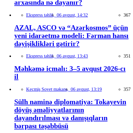
arxasında nə dayanır?
Ekspress təhlil,
06 avqust, 14:32
367
AZAL, ASCO və “Azərkosmos” üçün
yeni idarəetmə modeli: Fərman hansı
dəyişiklikləri gətirir?
Ekspress təhlil,
06 avqust, 13:43
351
Məhkəmə icmalı: 3–5 avqust 2026-cı
il
Keçmiş Sovet məkanı,
06 avqust, 13:19
357
Sülh naminə diplomatiya: Tokayevin
döyüş əməliyyatlarının
dayandırılması və danışıqların
bərpası təşəbbüsü