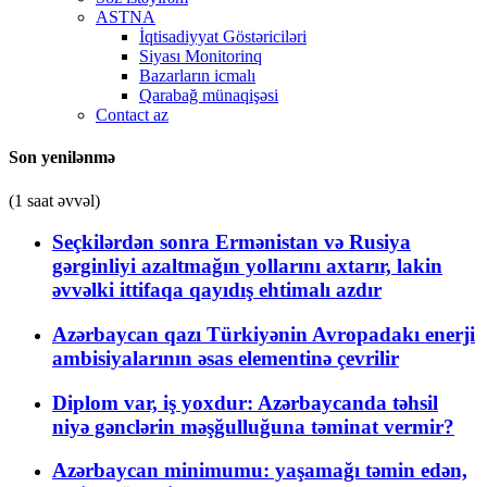
ASTNA
İqtisadiyyat Göstəriciləri
Siyası Monitorinq
Bazarların icmalı
Qarabağ münaqişəsi
Contact az
Son yenilənmə
(1 saat əvvəl)
Seçkilərdən sonra Ermənistan və Rusiya
gərginliyi azaltmağın yollarını axtarır, lakin
əvvəlki ittifaqa qayıdış ehtimalı azdır
Azərbaycan qazı Türkiyənin Avropadakı enerji
ambisiyalarının əsas elementinə çevrilir
Diplom var, iş yoxdur: Azərbaycanda təhsil
niyə gənclərin məşğulluğuna təminat vermir?
Azərbaycan minimumu: yaşamağı təmin edən,