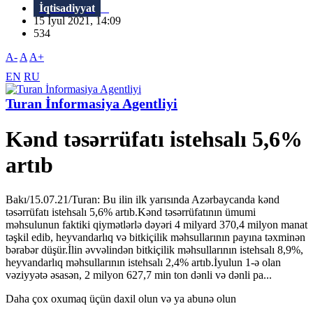
İqtisadiyyat
15 İyul 2021, 14:09
534
A-
A
A+
EN
RU
Turan İnformasiya Agentliyi
Kənd təsərrüfatı istehsalı 5,6%
artıb
Bakı/15.07.21/Turan: Bu ilin ilk yarısında Azərbaycanda kənd
təsərrüfatı istehsalı 5,6% artıb.Kənd təsərrüfatının ümumi
məhsulunun faktiki qiymətlərlə dəyəri 4 milyard 370,4 milyon manat
təşkil edib, heyvandarlıq və bitkiçilik məhsullarının payına təxminən
bərabər düşür.İlin əvvəlindən bitkiçilik məhsullarının istehsalı 8,9%,
heyvandarlıq məhsullarının istehsalı 2,4% artıb.İyulun 1-ə olan
vəziyyətə əsasən, 2 milyon 627,7 min ton dənli və dənli pa...
Daha çox oxumaq üçün daxil olun və ya abunə olun