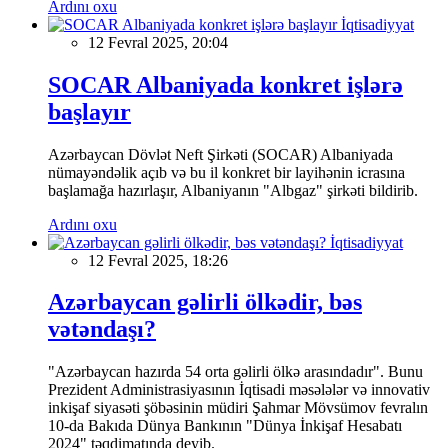
Ardını oxu
İqtisadiyyat
12 Fevral 2025, 20:04
SOCAR Albaniyada konkret işlərə
başlayır
Azərbaycan Dövlət Neft Şirkəti (SOCAR) Albaniyada
nümayəndəlik açıb və bu il konkret bir layihənin icrasına
başlamağa hazırlaşır, Albaniyanın "Albgaz" şirkəti bildirib.
Ardını oxu
İqtisadiyyat
12 Fevral 2025, 18:26
Azərbaycan gəlirli ölkədir, bəs
vətəndaşı?
"Azərbaycan hazırda 54 orta gəlirli ölkə arasındadır". Bunu
Prezident Administrasiyasının İqtisadi məsələlər və innovativ
inkişaf siyasəti şöbəsinin müdiri Şahmar Mövsümov fevralın
10-da Bakıda Dünya Bankının "Dünya İnkişaf Hesabatı
2024" təqdimatında deyib.