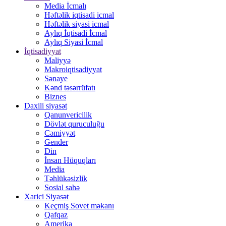
Media İcmalı
Həftəlik iqtisadi icmal
Həftəlik siyasi icmal
Aylıq İqtisadi İcmal
Aylıq Siyasi İcmal
İqtisadiyyat
Maliyyə
Makroiqtisadiyyat
Sənaye
Kənd təsərrüfatı
Biznes
Daxili siyasət
Qanunvericilik
Dövlət quruculuğu
Cəmiyyət
Gender
Din
İnsan Hüquqları
Media
Təhlükəsizlik
Sosial sahə
Xarici Siyasət
Keçmiş Sovet məkanı
Qafqaz
Amerika