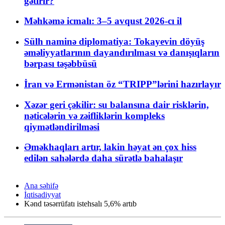
gətirir?
Məhkəmə icmalı: 3–5 avqust 2026-cı il
Sülh naminə diplomatiya: Tokayevin döyüş
əməliyyatlarının dayandırılması və danışıqların
bərpası təşəbbüsü
İran və Ermənistan öz “TRIPP”lərini hazırlayır
Xəzər geri çəkilir: su balansına dair risklərin,
nəticələrin və zəifliklərin kompleks
qiymətləndirilməsi
Əməkhaqları artır, lakin həyat ən çox hiss
edilən sahələrdə daha sürətlə bahalaşır
Ana səhifə
İqtisadiyyat
Kənd təsərrüfatı istehsalı 5,6% artıb