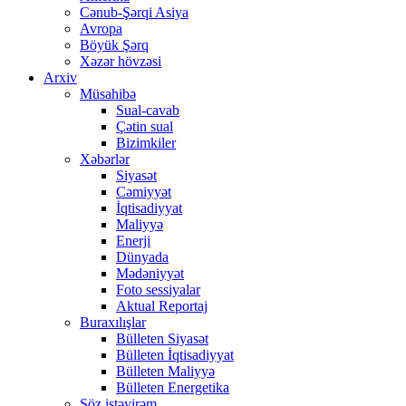
Cənub-Şərqi Asiya
Avropa
Böyük Şərq
Xəzər hövzəsi
Arxiv
Müsahibə
Sual-cavab
Çətin sual
Bizimkiler
Xəbərlər
Siyasət
Cəmiyyət
İqtisadiyyat
Maliyyə
Enerji
Dünyada
Mədəniyyət
Foto sessiyalar
Aktual Reportaj
Buraxılışlar
Bülleten Siyasət
Bülleten İqtisadiyyat
Bülleten Maliyyə
Bülleten Energetika
Söz istəyirəm