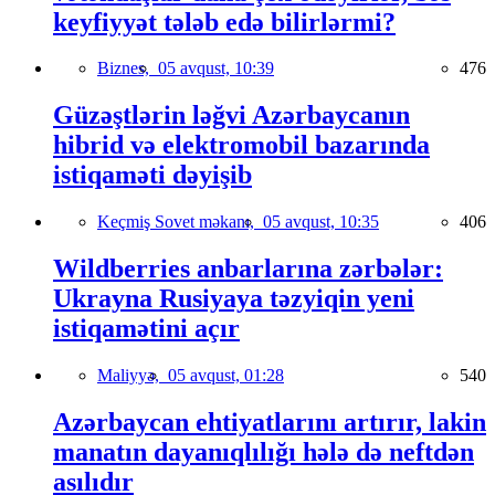
keyfiyyət tələb edə bilirlərmi?
Biznes,
05 avqust, 10:39
476
Güzəştlərin ləğvi Azərbaycanın
hibrid və elektromobil bazarında
istiqaməti dəyişib
Keçmiş Sovet məkanı,
05 avqust, 10:35
406
Wildberries anbarlarına zərbələr:
Ukrayna Rusiyaya təzyiqin yeni
istiqamətini açır
Maliyyə,
05 avqust, 01:28
540
Azərbaycan ehtiyatlarını artırır, lakin
manatın dayanıqlılığı hələ də neftdən
asılıdır