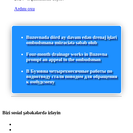
Ardını oxu
Buzovnada dörd ay davam edən drenaj işləri
ombudsmana müraciətə səbəb olub
Four-month drainage works in Buzovna
prompt an appeal to the ombudsman
В Бузовна четырехмесячные работы по
водоотводу стали поводом для обращения
к омбудсмену
Bizi sosial şəbəkələrdə izləyin