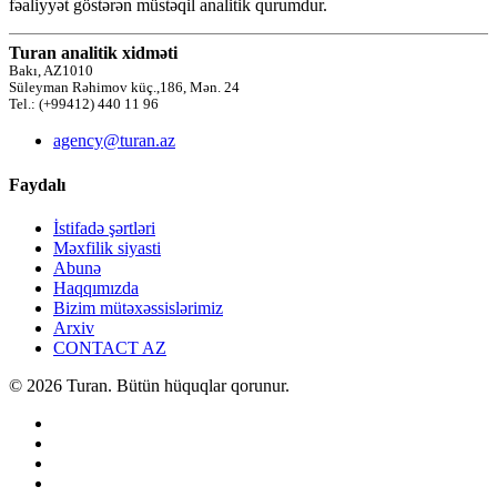
fəaliyyət göstərən müstəqil analitik qurumdur.
Turan analitik xidməti
Bakı, AZ1010
Süleyman Rəhimov küç.,186, Mən. 24
Tel.: (+99412) 440 11 96
agency@turan.az
Faydalı
İstifadə şərtləri
Məxfilik siyasti
Abunə
Haqqımızda
Bizim mütəxəssislərimiz
Arxiv
CONTACT AZ
© 2026 Turan. Bütün hüquqlar qorunur.