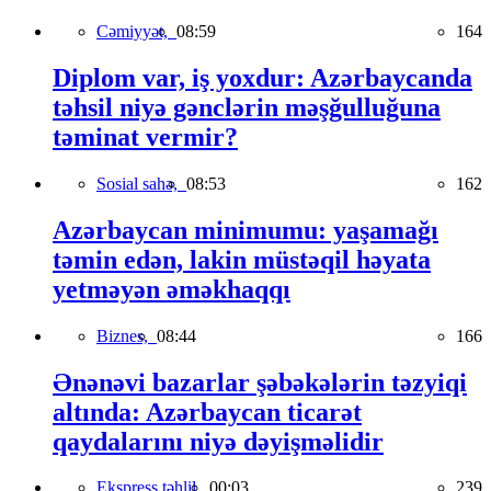
Cəmiyyət,
08:59
164
Diplom var, iş yoxdur: Azərbaycanda
təhsil niyə gənclərin məşğulluğuna
təminat vermir?
Sosial sahə,
08:53
162
Azərbaycan minimumu: yaşamağı
təmin edən, lakin müstəqil həyata
yetməyən əməkhaqqı
Biznes,
08:44
166
Ənənəvi bazarlar şəbəkələrin təzyiqi
altında: Azərbaycan ticarət
qaydalarını niyə dəyişməlidir
Ekspress təhlil,
00:03
239