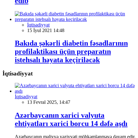
edib
İqtisadiyyat
15 İyul 2021 14:48
Bakıda şəkərli diabetin fəsadlarının
profilaktikası üçün preparatın
istehsalı həyata keçiriləcək
İqtisadiyyat
İqtisadiyyat
13 Fevral 2025, 14:47
Azərbaycanın xarici valyuta
ehtiyatları xarici borcu 14 dəfə aşdı
Azərbaycanın maliyyə vəziyyəti möhkəmlənməyə davam edir,