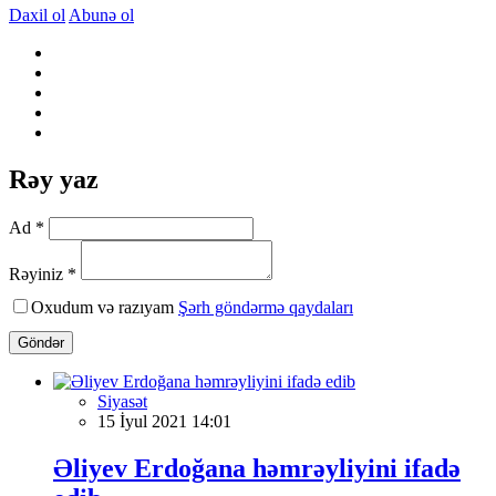
Daxil ol
Abunə ol
Rəy yaz
Ad *
Rəyiniz *
Oxudum və razıyam
Şərh göndərmə qaydaları
Göndər
Siyasət
15 İyul 2021 14:01
Əliyev Erdoğana həmrəyliyini ifadə