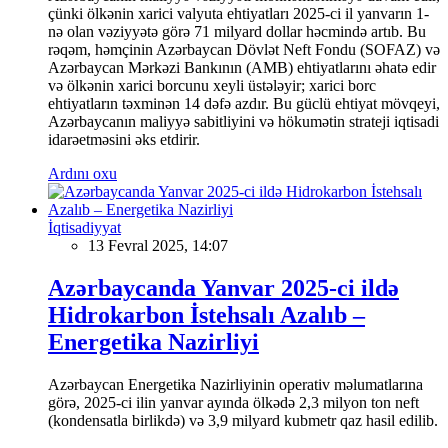
çünki ölkənin xarici valyuta ehtiyatları 2025-ci il yanvarın 1-
nə olan vəziyyətə görə 71 milyard dollar həcmində artıb. Bu
rəqəm, həmçinin Azərbaycan Dövlət Neft Fondu (SOFAZ) və
Azərbaycan Mərkəzi Bankının (AMB) ehtiyatlarını əhatə edir
və ölkənin xarici borcunu xeyli üstələyir; xarici borc
ehtiyatların təxminən 14 dəfə azdır. Bu güclü ehtiyat mövqeyi,
Azərbaycanın maliyyə sabitliyini və hökumətin strateji iqtisadi
idarəetməsini əks etdirir.
Ardını oxu
İqtisadiyyat
13 Fevral 2025, 14:07
Azərbaycanda Yanvar 2025-ci ildə
Hidrokarbon İstehsalı Azalıb –
Energetika Nazirliyi
Azərbaycan Energetika Nazirliyinin operativ məlumatlarına
görə, 2025-ci ilin yanvar ayında ölkədə 2,3 milyon ton neft
(kondensatla birlikdə) və 3,9 milyard kubmetr qaz hasil edilib.