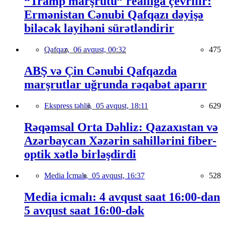
“Tramp marşrutu” reallığa çevrilir:
Ermənistan Cənubi Qafqazı dəyişə
biləcək layihəni sürətləndirir
Qafqaz,
06 avqust, 00:32
475
ABŞ və Çin Cənubi Qafqazda
marşrutlar uğrunda rəqabət aparır
Ekspress təhlil,
05 avqust, 18:11
629
Rəqəmsal Orta Dəhliz: Qazaxıstan və
Azərbaycan Xəzərin sahillərini fiber-
optik xətlə birləşdirdi
Media İcmalı,
05 avqust, 16:37
528
Media icmalı: 4 avqust saat 16:00-dan
5 avqust saat 16:00-dək