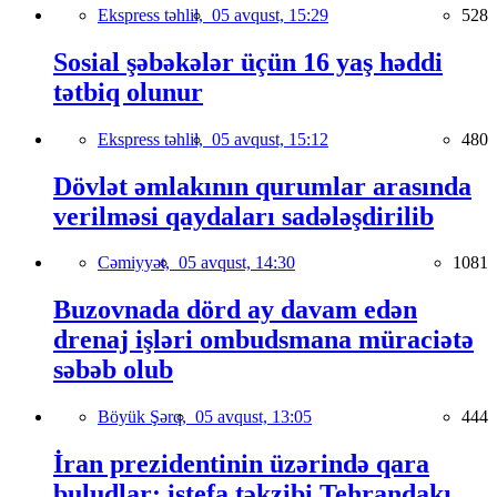
Ekspress təhlil,
05 avqust, 15:29
528
Sosial şəbəkələr üçün 16 yaş həddi
tətbiq olunur
Ekspress təhlil,
05 avqust, 15:12
480
Dövlət əmlakının qurumlar arasında
verilməsi qaydaları sadələşdirilib
Cəmiyyət,
05 avqust, 14:30
1081
Buzovnada dörd ay davam edən
drenaj işləri ombudsmana müraciətə
səbəb olub
Böyük Şərq,
05 avqust, 13:05
444
İran prezidentinin üzərində qara
buludlar: istefa təkzibi Tehrandakı