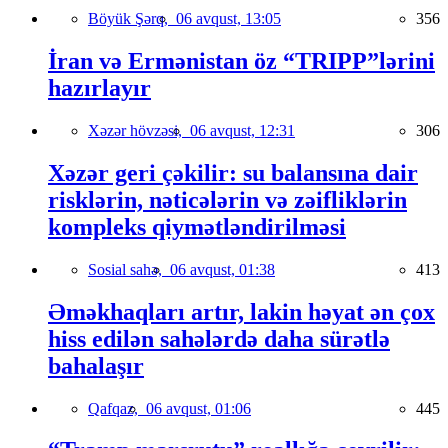
Böyük Şərq,
06 avqust, 13:05
356
İran və Ermənistan öz “TRIPP”lərini
hazırlayır
Xəzər hövzəsi,
06 avqust, 12:31
306
Xəzər geri çəkilir: su balansına dair
risklərin, nəticələrin və zəifliklərin
kompleks qiymətləndirilməsi
Sosial sahə,
06 avqust, 01:38
413
Əməkhaqları artır, lakin həyat ən çox
hiss edilən sahələrdə daha sürətlə
bahalaşır
Qafqaz,
06 avqust, 01:06
445