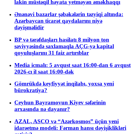
lakin müstəqil həyata yetməyən əməkhaqqı
Ənənəvi bazarlar şəbəkələrin təzyiqi altında:
Azərbaycan ticarət qaydalarını niyə
dəyişməlidir
BP və tərəfdaşları hasilatı 8 milyon ton
səviyyəsində saxlamaqla AÇG-yə kapital
qoyuluşlarını 31 faiz artırıblar
Media icmalı: 5 avqust saat 16:00-dan 6 avqust
2026-cı il saat 16:00-dək
Gömrükdə keyfiyyət inqilabı, yoxsa yeni
bürokratiya?
Ceyhun Bayramovun Kiyev səfərinin
arxasında nə dayanır?
AZAL, ASCO və “Azərkosmos” üçün yeni
idarəetmə modeli: Fərman hansı dəyişiklikləri