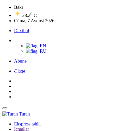
Bakı
0
28.2
C
Cümə, 7 Avqust 2026
Daxil ol
Abunə
Əlaqə
Turan
Ekspress təhlil
İcmallar