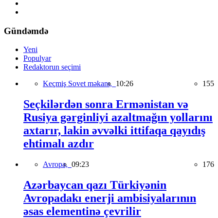
Gündəmdə
Yeni
Populyar
Redaktorun seçimi
Keçmiş Sovet məkanı,
10:26
155
Seçkilərdən sonra Ermənistan və
Rusiya gərginliyi azaltmağın yollarını
axtarır, lakin əvvəlki ittifaqa qayıdış
ehtimalı azdır
Avropa,
09:23
176
Azərbaycan qazı Türkiyənin
Avropadakı enerji ambisiyalarının
əsas elementinə çevrilir