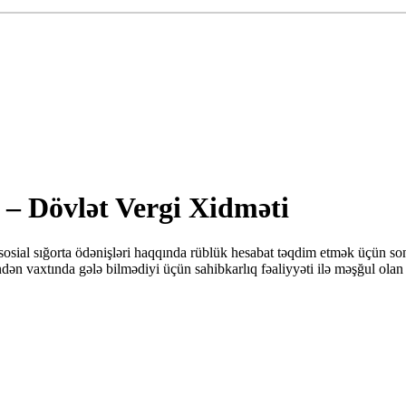
 – Dövlət Vergi Xidməti
osial sığorta ödənişləri haqqında rüblük hesabat təqdim etmək üçün son 
n vaxtında gələ bilmədiyi üçün sahibkarlıq fəaliyyəti ilə məşğul olan 