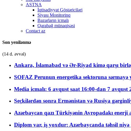
ASTNA
İqtisadiyyat Göstəriciləri
Siyası Monitorinq
Bazarların icmalı
Qarabağ münaqişəsi
Contact az
Son yenilənmə
(14 d. əvvəl)
Ankara, İslamabad və Ər-Riyad kimə qarşı birlə
SOFAZ Perunun energetika sektoruna sərmayə ya
Media icmalı: 6 avqust saat 16:00-dan 7 avqust 2
Seçkilərdən sonra Ermənistan və Rusiya gərginliyi
Azərbaycan qazı Türkiyənin Avropadakı enerji am
Diplom var, iş yoxdur: Azərbaycanda təhsil niyə