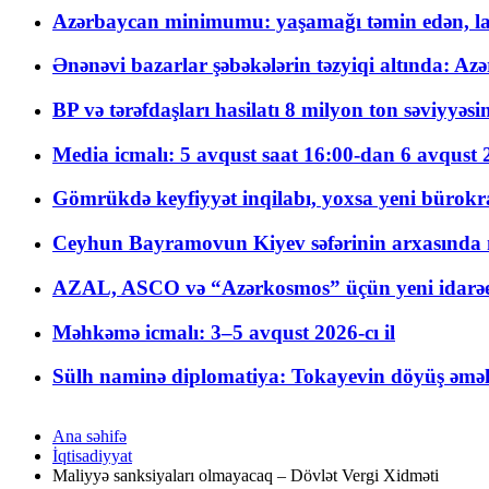
Azərbaycan minimumu: yaşamağı təmin edən, la
Ənənəvi bazarlar şəbəkələrin təzyiqi altında: Azə
BP və tərəfdaşları hasilatı 8 milyon ton səviyyəs
Media icmalı: 5 avqust saat 16:00-dan 6 avqust 2
Gömrükdə keyfiyyət inqilabı, yoxsa yeni bürokr
Ceyhun Bayramovun Kiyev səfərinin arxasında 
AZAL, ASCO və “Azərkosmos” üçün yeni idarəetm
Məhkəmə icmalı: 3–5 avqust 2026-cı il
Sülh naminə diplomatiya: Tokayevin döyüş əməli
Ana səhifə
İqtisadiyyat
Maliyyə sanksiyaları olmayacaq – Dövlət Vergi Xidməti