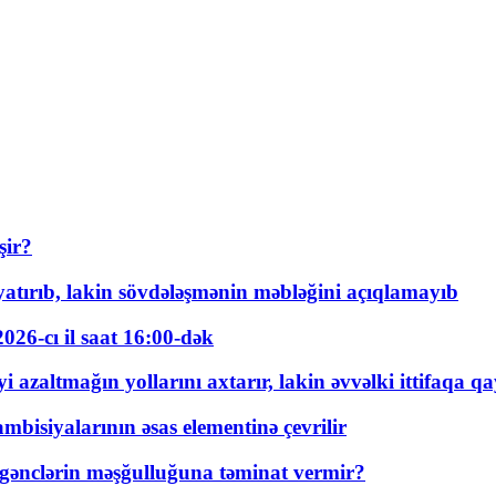
şir?
tırıb, lakin sövdələşmənin məbləğini açıqlamayıb
026-cı il saat 16:00-dək
 azaltmağın yollarını axtarır, lakin əvvəlki ittifaqa qa
bisiyalarının əsas elementinə çevrilir
 gənclərin məşğulluğuna təminat vermir?