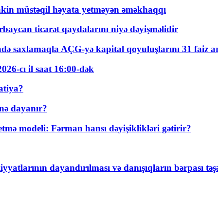
kin müstəqil həyata yetməyən əməkhaqqı
rbaycan ticarət qaydalarını niyə dəyişməlidir
ində saxlamaqla AÇG-yə kapital qoyuluşlarını 31 faiz ar
026-cı il saat 16:00-dək
atiya?
nə dayanır?
ə modeli: Fərman hansı dəyişiklikləri gətirir?
yyatlarının dayandırılması və danışıqların bərpası tə