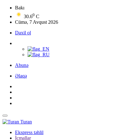
Bakı
0
30.6
C
Cümə, 7 Avqust 2026
Daxil ol
Abunə
Əlaqə
Turan
Ekspress təhlil
İcmallar