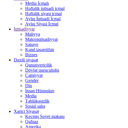
Media İcmalı
Həftəlik iqtisadi icmal
Həftəlik siyasi icmal
Aylıq İqtisadi İcmal
Aylıq Siyasi İcmal
İqtisadiyyat
Maliyyə
Makroiqtisadiyyat
Sənaye
Kənd təsərrüfatı
Biznes
Daxili siyasət
Qanunvericilik
Dövlət quruculuğu
Cəmiyyət
Gender
Din
İnsan Hüquqları
Media
Təhlükəsizlik
Sosial sahə
Xarici Siyasət
Keçmiş Sovet məkanı
Qafqaz
Amerika