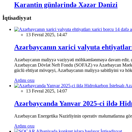
Karantin günlərində Xəzər Dənizi
İqtisadiyyat
13 Fevral 2025, 14:47
Azərbaycanın xarici valyuta ehtiyatları
Azərbaycanın maliyyə vəziyyəti möhkəmlənməyə davam edir, çünk
Azərbaycan Dövlət Neft Fondu (SOFAZ) və Azərbaycan Mərkəzi Ba
güclü ehtiyat mövqeyi, Azərbaycanın maliyyə sabitliyini və hökumə
Ardını oxu
13 Fevral 2025, 14:07
Azərbaycanda Yanvar 2025-ci ildə Hidr
Azərbaycan Energetika Nazirliyinin operativ məlumatlarına görə,
Ardını oxu
İqtisadiyyat