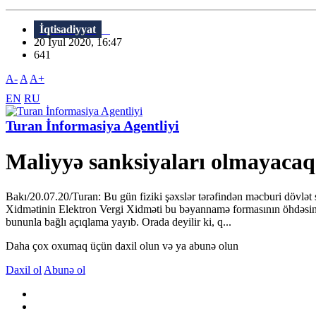
İqtisadiyyat
20 İyul 2020, 16:47
641
A-
A
A+
EN
RU
Turan İnformasiya Agentliyi
Maliyyə sanksiyaları olmayacaq
Bakı/20.07.20/Turan: Bu gün fiziki şəxslər tərəfindən məcburi dövlət s
Xidmətinin Elektron Vergi Xidməti bu bəyannamə formasının öhdəsində
bununla bağlı açıqlama yayıb. Orada deyilir ki, q...
Daha çox oxumaq üçün daxil olun və ya abunə olun
Daxil ol
Abunə ol