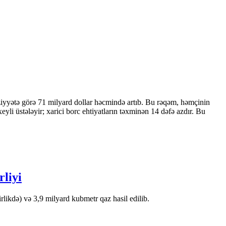
ziyyətə görə 71 milyard dollar həcmində artıb. Bu rəqəm, həmçinin
 üstələyir; xarici borc ehtiyatların təxminən 14 dəfə azdır. Bu
rliyi
likdə) və 3,9 milyard kubmetr qaz hasil edilib.