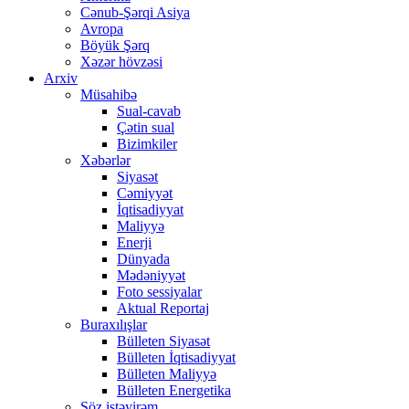
Cənub-Şərqi Asiya
Avropa
Böyük Şərq
Xəzər hövzəsi
Arxiv
Müsahibə
Sual-cavab
Çətin sual
Bizimkiler
Xəbərlər
Siyasət
Cəmiyyət
İqtisadiyyat
Maliyyə
Enerji
Dünyada
Mədəniyyət
Foto sessiyalar
Aktual Reportaj
Buraxılışlar
Bülleten Siyasət
Bülleten İqtisadiyyat
Bülleten Maliyyə
Bülleten Energetika
Söz istəyirəm