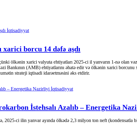
İqtisadiyyat
 xarici borcu 14 dəfə aşdı
i ölkənin xarici valyuta ehtiyatları 2025-ci il yanvarın 1-nə olan və
nkının (AMB) ehtiyatlarını əhatə edir və ölkənin xarici borcunu xeyli
tin strateji iqtisadi idarəetməsini əks etdirir.
İqtisadiyyat
okarbon İstehsalı Azalıb – Energetika Nazi
 2025-ci ilin yanvar ayında ölkədə 2,3 milyon ton neft (kondensatla bir