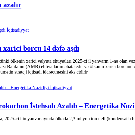
ə azalır
İqtisadiyyat
 xarici borcu 14 dəfə aşdı
i ölkənin xarici valyuta ehtiyatları 2025-ci il yanvarın 1-nə olan və
nkının (AMB) ehtiyatlarını əhatə edir və ölkənin xarici borcunu xeyli
tin strateji iqtisadi idarəetməsini əks etdirir.
İqtisadiyyat
okarbon İstehsalı Azalıb – Energetika Nazi
 2025-ci ilin yanvar ayında ölkədə 2,3 milyon ton neft (kondensatla bir