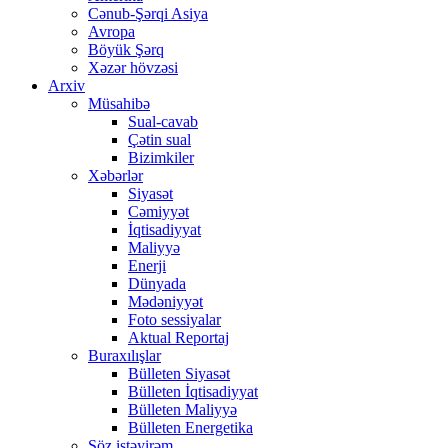
Cənub-Şərqi Asiya
Avropa
Böyük Şərq
Xəzər hövzəsi
Arxiv
Müsahibə
Sual-cavab
Çətin sual
Bizimkiler
Xəbərlər
Siyasət
Cəmiyyət
İqtisadiyyat
Maliyyə
Enerji
Dünyada
Mədəniyyət
Foto sessiyalar
Aktual Reportaj
Buraxılışlar
Bülleten Siyasət
Bülleten İqtisadiyyat
Bülleten Maliyyə
Bülleten Energetika
Söz istəyirəm