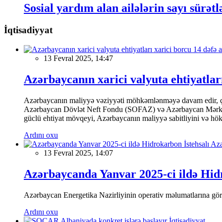
Sosial yardım alan ailələrin sayı sürətl
İqtisadiyyat
13 Fevral 2025, 14:47
Azərbaycanın xarici valyuta ehtiyatları
Azərbaycanın maliyyə vəziyyəti möhkəmlənməyə davam edir, çünk
Azərbaycan Dövlət Neft Fondu (SOFAZ) və Azərbaycan Mərkəzi Ba
güclü ehtiyat mövqeyi, Azərbaycanın maliyyə sabitliyini və hökumə
Ardını oxu
13 Fevral 2025, 14:07
Azərbaycanda Yanvar 2025-ci ildə Hidr
Azərbaycan Energetika Nazirliyinin operativ məlumatlarına görə,
Ardını oxu
İqtisadiyyat