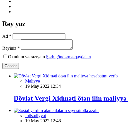
Rəy yaz
Ad *
Rəyiniz *
Oxudum və razıyam
Şərh göndərmə qaydaları
Göndər
Maliyyə
19 May 2022 12:34
Dövlət Vergi Xidməti ötən ilin maliyyə
İqtisadiyyat
19 May 2022 12:48