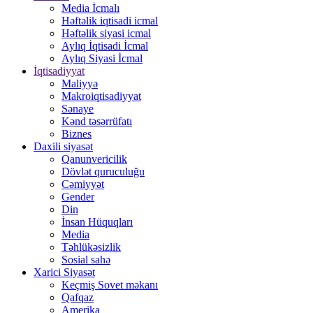
Media İcmalı
Həftəlik iqtisadi icmal
Həftəlik siyasi icmal
Aylıq İqtisadi İcmal
Aylıq Siyasi İcmal
İqtisadiyyat
Maliyyə
Makroiqtisadiyyat
Sənaye
Kənd təsərrüfatı
Biznes
Daxili siyasət
Qanunvericilik
Dövlət quruculuğu
Cəmiyyət
Gender
Din
İnsan Hüquqları
Media
Təhlükəsizlik
Sosial sahə
Xarici Siyasət
Keçmiş Sovet məkanı
Qafqaz
Amerika