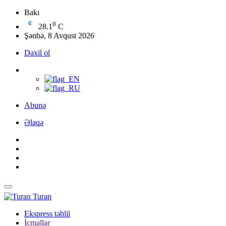
Bakı
0
28.1
C
Şənbə, 8 Avqust 2026
Daxil ol
Abunə
Əlaqə
Turan
Ekspress təhlil
İcmallar