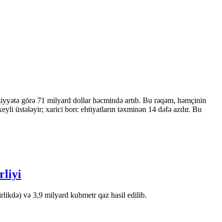
ziyyətə görə 71 milyard dollar həcmində artıb. Bu rəqəm, həmçinin
 üstələyir; xarici borc ehtiyatların təxminən 14 dəfə azdır. Bu
rliyi
likdə) və 3,9 milyard kubmetr qaz hasil edilib.