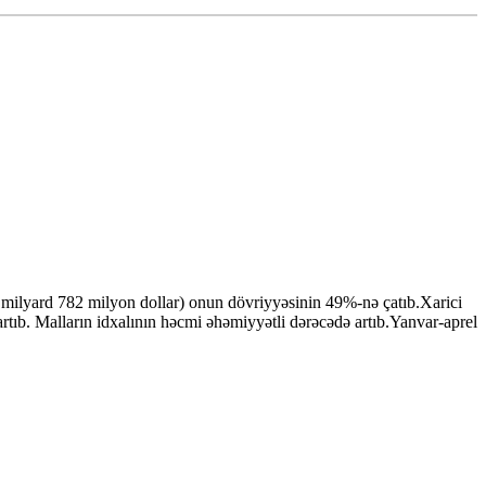
 milyard 782 milyon dollar) onun dövriyyəsinin 49%-nə çatıb.Xarici
artıb. Malların idxalının həcmi əhəmiyyətli dərəcədə artıb.Yanvar-aprel