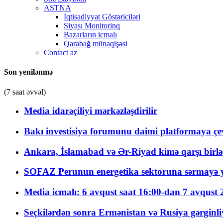
ASTNA
İqtisadiyyat Göstəriciləri
Siyası Monitorinq
Bazarların icmalı
Qarabağ münaqişəsi
Contact az
Son yenilənmə
(7 saat əvvəl)
Media idarəçiliyi mərkəzləşdirilir
Bakı investisiya forumunu daimi platformaya çevi
Ankara, İslamabad və Ər-Riyad kimə qarşı birlə
SOFAZ Perunun energetika sektoruna sərmayə ya
Media icmalı: 6 avqust saat 16:00-dan 7 avqust 2
Seçkilərdən sonra Ermənistan və Rusiya gərginliyi