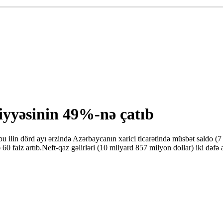
riyyəsinin 49%-nə çatıb
ilin dörd ayı ərzində Azərbaycanın xarici ticarətində müsbət saldo (7
60 faiz artıb.Neft-qaz gəlirləri (10 milyard 857 milyon dollar) iki dəfə 