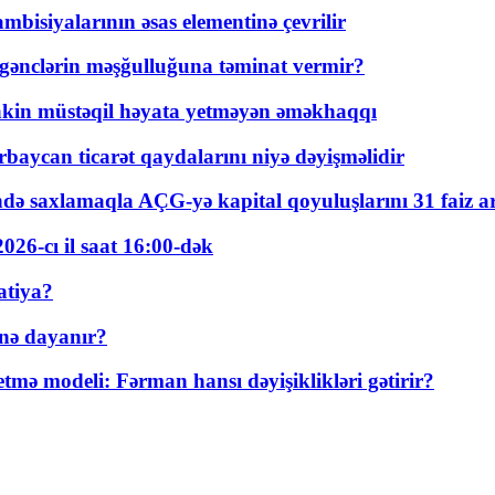
bisiyalarının əsas elementinə çevrilir
 gənclərin məşğulluğuna təminat vermir?
kin müstəqil həyata yetməyən əməkhaqqı
rbaycan ticarət qaydalarını niyə dəyişməlidir
ində saxlamaqla AÇG-yə kapital qoyuluşlarını 31 faiz ar
026-cı il saat 16:00-dək
atiya?
nə dayanır?
ə modeli: Fərman hansı dəyişiklikləri gətirir?