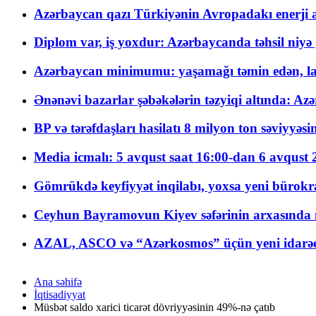
Azərbaycan qazı Türkiyənin Avropadakı enerji am
Diplom var, iş yoxdur: Azərbaycanda təhsil niyə
Azərbaycan minimumu: yaşamağı təmin edən, la
Ənənəvi bazarlar şəbəkələrin təzyiqi altında: Azə
BP və tərəfdaşları hasilatı 8 milyon ton səviyyəs
Media icmalı: 5 avqust saat 16:00-dan 6 avqust 2
Gömrükdə keyfiyyət inqilabı, yoxsa yeni bürokr
Ceyhun Bayramovun Kiyev səfərinin arxasında 
AZAL, ASCO və “Azərkosmos” üçün yeni idarəetm
Ana səhifə
İqtisadiyyat
Müsbət saldo xarici ticarət dövriyyəsinin 49%-nə çatıb