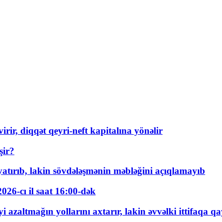
rir, diqqət qeyri-neft kapitalına yönəlir
şir?
tırıb, lakin sövdələşmənin məbləğini açıqlamayıb
026-cı il saat 16:00-dək
 azaltmağın yollarını axtarır, lakin əvvəlki ittifaqa qa