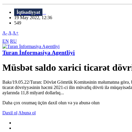
İqtisadiyyat
19 May 2022, 12:36
549
A-
A
A+
EN
RU
Turan İnformasiya Agentliyi
Müsbət saldo xarici ticarət döv
Bakı/19.05.22/Turan: Dövlət Gömrük Komitəsinin məlumatına görə, bu 
ticarət dövriyyəsinin həcmi 2021-ci ilin müvafiq dövrü ilə müqayisədə 
aylarında 11,8 milyard dollarlıq...
Daha çox oxumaq üçün daxil olun və ya abunə olun
Daxil ol
Abunə ol