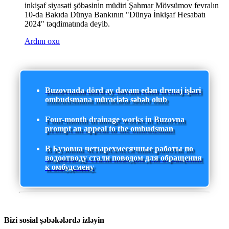
inkişaf siyasəti şöbəsinin müdiri Şahmar Mövsümov fevralın
10-da Bakıda Dünya Bankının "Dünya İnkişaf Hesabatı
2024" təqdimatında deyib.
Ardını oxu
Buzovnada dörd ay davam edən drenaj işləri
ombudsmana müraciətə səbəb olub
Four-month drainage works in Buzovna
prompt an appeal to the ombudsman
В Бузовна четырехмесячные работы по
водоотводу стали поводом для обращения
к омбудсмену
Bizi sosial şəbəkələrdə izləyin