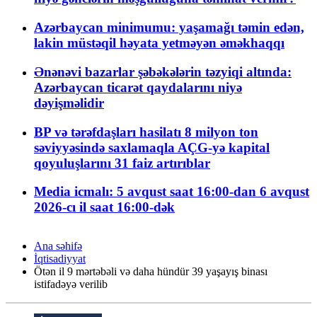
Azərbaycan minimumu: yaşamağı təmin edən,
lakin müstəqil həyata yetməyən əməkhaqqı
Ənənəvi bazarlar şəbəkələrin təzyiqi altında:
Azərbaycan ticarət qaydalarını niyə
dəyişməlidir
BP və tərəfdaşları hasilatı 8 milyon ton
səviyyəsində saxlamaqla AÇG-yə kapital
qoyuluşlarını 31 faiz artırıblar
Media icmalı: 5 avqust saat 16:00-dan 6 avqust
2026-cı il saat 16:00-dək
Ana səhifə
İqtisadiyyat
Ötən il 9 mərtəbəli və daha hündür 39 yaşayış binası
istifadəyə verilib