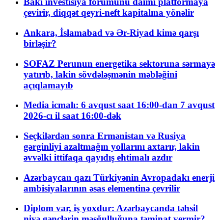
Bakı investisiya forumunu daimi platformaya
çevirir, diqqət qeyri-neft kapitalına yönəlir
Ankara, İslamabad və Ər-Riyad kimə qarşı
birləşir?
SOFAZ Perunun energetika sektoruna sərmayə
yatırıb, lakin sövdələşmənin məbləğini
açıqlamayıb
Media icmalı: 6 avqust saat 16:00-dan 7 avqust
2026-cı il saat 16:00-dək
Seçkilərdən sonra Ermənistan və Rusiya
gərginliyi azaltmağın yollarını axtarır, lakin
əvvəlki ittifaqa qayıdış ehtimalı azdır
Azərbaycan qazı Türkiyənin Avropadakı enerji
ambisiyalarının əsas elementinə çevrilir
Diplom var, iş yoxdur: Azərbaycanda təhsil
niyə gənclərin məşğulluğuna təminat vermir?