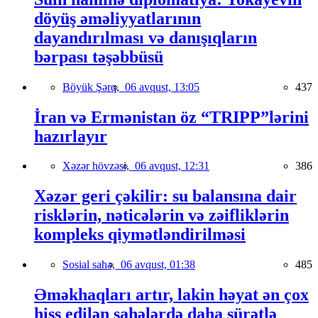
döyüş əməliyyatlarının
dayandırılması və danışıqların
bərpası təşəbbüsü
Böyük Şərq,
06 avqust, 13:05
437
İran və Ermənistan öz “TRIPP”lərini
hazırlayır
Xəzər hövzəsi,
06 avqust, 12:31
386
Xəzər geri çəkilir: su balansına dair
risklərin, nəticələrin və zəifliklərin
kompleks qiymətləndirilməsi
Sosial sahə,
06 avqust, 01:38
485
Əməkhaqları artır, lakin həyat ən çox
hiss edilən sahələrdə daha sürətlə