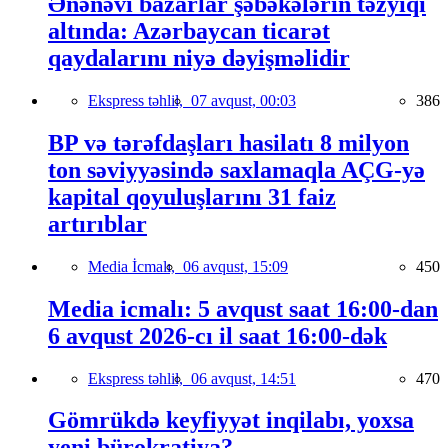
Ənənəvi bazarlar şəbəkələrin təzyiqi
altında: Azərbaycan ticarət
qaydalarını niyə dəyişməlidir
Ekspress təhlil,
07 avqust, 00:03
386
BP və tərəfdaşları hasilatı 8 milyon
ton səviyyəsində saxlamaqla AÇG-yə
kapital qoyuluşlarını 31 faiz
artırıblar
Media İcmalı,
06 avqust, 15:09
450
Media icmalı: 5 avqust saat 16:00-dan
6 avqust 2026-cı il saat 16:00-dək
Ekspress təhlil,
06 avqust, 14:51
470
Gömrükdə keyfiyyət inqilabı, yoxsa
yeni bürokratiya?