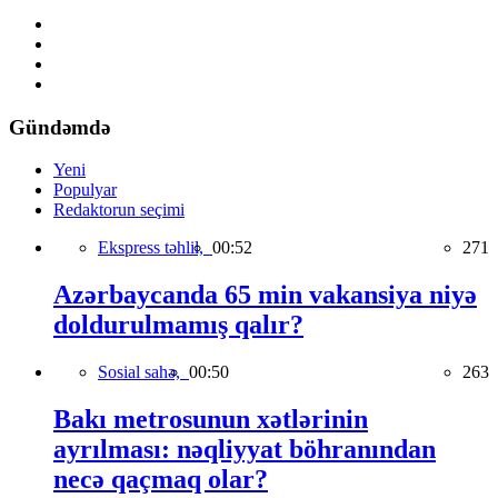
Gündəmdə
Yeni
Populyar
Redaktorun seçimi
Ekspress təhlil,
00:52
271
Azərbaycanda 65 min vakansiya niyə
doldurulmamış qalır?
Sosial sahə,
00:50
263
Bakı metrosunun xətlərinin
ayrılması: nəqliyyat böhranından
necə qaçmaq olar?