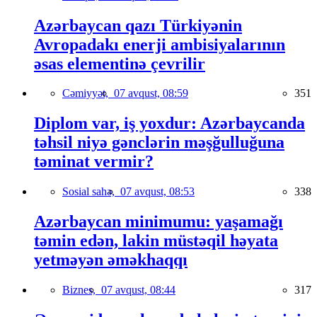
Azərbaycan qazı Türkiyənin
Avropadakı enerji ambisiyalarının
əsas elementinə çevrilir
Cəmiyyət,
07 avqust, 08:59
351
Diplom var, iş yoxdur: Azərbaycanda
təhsil niyə gənclərin məşğulluğuna
təminat vermir?
Sosial sahə,
07 avqust, 08:53
338
Azərbaycan minimumu: yaşamağı
təmin edən, lakin müstəqil həyata
yetməyən əməkhaqqı
Biznes,
07 avqust, 08:44
317