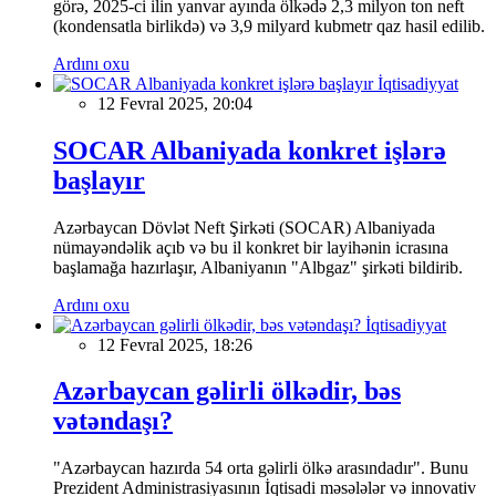
görə, 2025-ci ilin yanvar ayında ölkədə 2,3 milyon ton neft
(kondensatla birlikdə) və 3,9 milyard kubmetr qaz hasil edilib.
Ardını oxu
İqtisadiyyat
12 Fevral 2025, 20:04
SOCAR Albaniyada konkret işlərə
başlayır
Azərbaycan Dövlət Neft Şirkəti (SOCAR) Albaniyada
nümayəndəlik açıb və bu il konkret bir layihənin icrasına
başlamağa hazırlaşır, Albaniyanın "Albgaz" şirkəti bildirib.
Ardını oxu
İqtisadiyyat
12 Fevral 2025, 18:26
Azərbaycan gəlirli ölkədir, bəs
vətəndaşı?
"Azərbaycan hazırda 54 orta gəlirli ölkə arasındadır". Bunu
Prezident Administrasiyasının İqtisadi məsələlər və innovativ