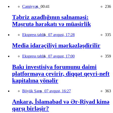
Cəmiyyət,
00:41
236
Təbriz azadlığının salnaməsi:
Məşrutə hərəkatı və müasirlik
Ekspress təhlil,
07 avqust, 17:28
335
Media idarəçiliyi mərkəzləşdirilir
Ekspress təhlil,
07 avqust, 17:00
359
Bakı investisiya forumunu daimi
platformaya çevirir, diqqət qeyri-neft
kapitalına yönəlir
Böyük Şərq,
07 avqust, 16:27
363
Ankara, İslamabad və Ər-Riyad kimə
qarşı birləşir?