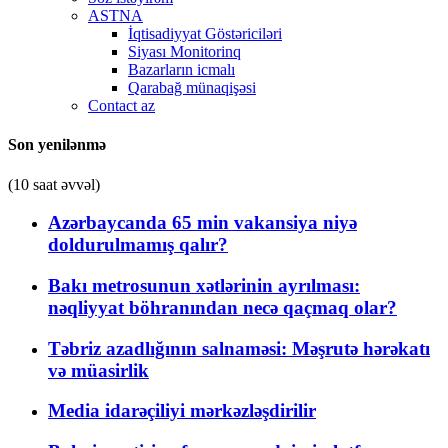
ASTNA
İqtisadiyyat Göstəriciləri
Siyası Monitorinq
Bazarların icmalı
Qarabağ münaqişəsi
Contact az
Son yenilənmə
(10 saat əvvəl)
Azərbaycanda 65 min vakansiya niyə
doldurulmamış qalır?
Bakı metrosunun xətlərinin ayrılması:
nəqliyyat böhranından necə qaçmaq olar?
Təbriz azadlığının salnaməsi: Məşrutə hərəkatı
və müasirlik
Media idarəçiliyi mərkəzləşdirilir