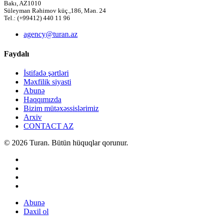
Bakı, AZ1010
Süleyman Rəhimov küç.,186, Mən. 24
Tel.: (+99412) 440 11 96
agency@turan.az
Faydalı
İstifadə şərtləri
Məxfilik siyasti
Abunə
Haqqımızda
Bizim mütəxəssislərimiz
Arxiv
CONTACT AZ
© 2026 Turan. Bütün hüquqlar qorunur.
Abunə
Daxil ol