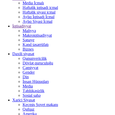
Media İcmalı
Həftəlik iqtisadi icmal
Həftəlik siyasi icmal
Aylıq İqtisadi İcmal
Aylıq Siyasi İcmal
İqtisadiyyat
Maliyyə
Makroiqtisadiyyat
Sənaye
Kənd təsərrüfatı
Biznes
Daxili siyasət
Qanunvericilik
Dövlət quruculuğu
Cəmiyyət
Gender
Din
İnsan Hüquqları
Media
Təhlükəsizlik
Sosial sahə
Xarici Siyasət
Keçmiş Sovet məkanı
Qafqaz
Amerika