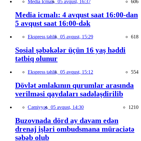
Media İcmalı,
05 avqust, 16:37
606
Media icmalı: 4 avqust saat 16:00-dan
5 avqust saat 16:00-dək
Ekspress təhlil,
05 avqust, 15:29
618
Sosial şəbəkələr üçün 16 yaş həddi
tətbiq olunur
Ekspress təhlil,
05 avqust, 15:12
554
Dövlət əmlakının qurumlar arasında
verilməsi qaydaları sadələşdirilib
Cəmiyyət,
05 avqust, 14:30
1210
Buzovnada dörd ay davam edən
drenaj işləri ombudsmana müraciətə
səbəb olub