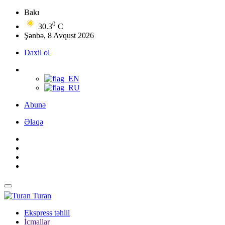
Bakı
0
30.3
C
Şənbə, 8 Avqust 2026
Daxil ol
Abunə
Əlaqə
Turan
Ekspress təhlil
İcmallar