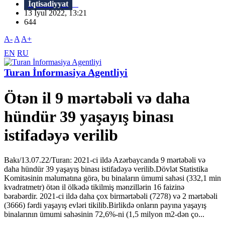
İqtisadiyyat
13 İyul 2022, 13:21
644
A-
A
A+
EN
RU
Turan İnformasiya Agentliyi
Ötən il 9 mərtəbəli və daha
hündür 39 yaşayış binası
istifadəyə verilib
Bakı/13.07.22/Turan: 2021-ci ildə Azərbaycanda 9 mərtəbəli və
daha hündür 39 yaşayış binası istifadəyə verilib.Dövlət Statistika
Komitəsinin məlumatına görə, bu binaların ümumi sahəsi (332,1 min
kvadratmetr) ötən il ölkədə tikilmiş mənzillərin 16 faizinə
bərabərdir. 2021-ci ildə daha çox birmərtəbəli (7278) və 2 mərtəbəli
(3666) fərdi yaşayış evləri tikilib.Birlikdə onların payına yaşayış
binalarının ümumi sahəsinin 72,6%-ni (1,5 milyon m2-dən ço...