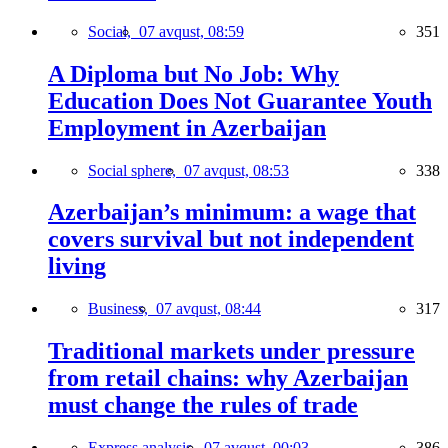
Social,
07 avqust, 08:59
351
A Diploma but No Job: Why
Education Does Not Guarantee Youth
Employment in Azerbaijan
Social sphere,
07 avqust, 08:53
338
Azerbaijan’s minimum: a wage that
covers survival but not independent
living
Business,
07 avqust, 08:44
317
Traditional markets under pressure
from retail chains: why Azerbaijan
must change the rules of trade
Express analysis,
07 avqust, 00:03
386