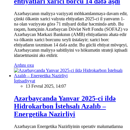
ehtiyatları xarici borcu 14 dəfə aşdı
Azərbaycanın maliyyə vəziyyəti möhkəmlənməyə davam edir,
çünki ölkənin xarici valyuta ehtiyatları 2025-ci il yanvarın 1-
nə olan vəziyyətə görə 71 milyard dollar həcmində artıb. Bu
rəqəm, həmçinin Azərbaycan Dövlət Neft Fondu (SOFAZ) və
Azərbaycan Mərkəzi Bankının (AMB) ehtiyatlarını əhatə edir
və ölkənin xarici borcunu xeyli üstələyir; xarici borc
ehtiyatların təxminən 14 dəfə azdır. Bu güclü ehtiyat mövqeyi,
Azərbaycanın maliyyə sabitliyini və hökumətin strateji iqtisadi
idarəetməsini əks etdirir.
Ardını oxu
İqtisadiyyat
13 Fevral 2025, 14:07
Azərbaycanda Yanvar 2025-ci ildə
Hidrokarbon İstehsalı Azalıb –
Energetika Nazirliyi
Azərbaycan Energetika Nazirliyinin operativ məlumatlarına