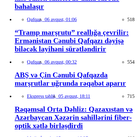
bahalaşır
Qafqaz,
06 avqust, 01:06
518
“Tramp marşrutu” reallığa çevrilir:
Ermənistan Cənubi Qafqazı dəyişə
biləcək layihəni sürətləndirir
Qafqaz,
06 avqust, 00:32
554
ABŞ və Çin Cənubi Qafqazda
marşrutlar uğrunda rəqabət aparır
Ekspress təhlil,
05 avqust, 18:11
715
Rəqəmsal Orta Dəhliz: Qazaxıstan və
Azərbaycan Xəzərin sahillərini fiber-
optik xətlə birləşdirdi