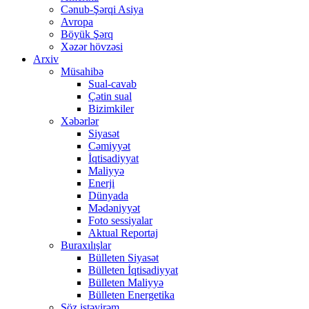
Cənub-Şərqi Asiya
Avropa
Böyük Şərq
Xəzər hövzəsi
Arxiv
Müsahibə
Sual-cavab
Çətin sual
Bizimkiler
Xəbərlər
Siyasət
Cəmiyyət
İqtisadiyyat
Maliyyə
Enerji
Dünyada
Mədəniyyət
Foto sessiyalar
Aktual Reportaj
Buraxılışlar
Bülleten Siyasət
Bülleten İqtisadiyyat
Bülleten Maliyyə
Bülleten Energetika
Söz istəyirəm