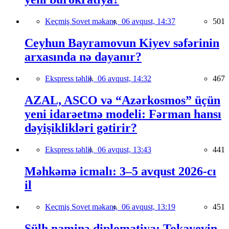
Keçmiş Sovet məkanı,
06 avqust, 14:37
501
Ceyhun Bayramovun Kiyev səfərinin
arxasında nə dayanır?
Ekspress təhlil,
06 avqust, 14:32
467
AZAL, ASCO və “Azərkosmos” üçün
yeni idarəetmə modeli: Fərman hansı
dəyişiklikləri gətirir?
Ekspress təhlil,
06 avqust, 13:43
441
Məhkəmə icmalı: 3–5 avqust 2026-cı
il
Keçmiş Sovet məkanı,
06 avqust, 13:19
451
Sülh naminə diplomatiya: Tokayevin