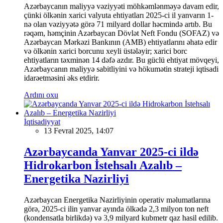
Azərbaycanın maliyyə vəziyyəti möhkəmlənməyə davam edir,
çünki ölkənin xarici valyuta ehtiyatları 2025-ci il yanvarın 1-
nə olan vəziyyətə görə 71 milyard dollar həcmində artıb. Bu
rəqəm, həmçinin Azərbaycan Dövlət Neft Fondu (SOFAZ) və
Azərbaycan Mərkəzi Bankının (AMB) ehtiyatlarını əhatə edir
və ölkənin xarici borcunu xeyli üstələyir; xarici borc
ehtiyatların təxminən 14 dəfə azdır. Bu güclü ehtiyat mövqeyi,
Azərbaycanın maliyyə sabitliyini və hökumətin strateji iqtisadi
idarəetməsini əks etdirir.
Ardını oxu
İqtisadiyyat
13 Fevral 2025, 14:07
Azərbaycanda Yanvar 2025-ci ildə
Hidrokarbon İstehsalı Azalıb –
Energetika Nazirliyi
Azərbaycan Energetika Nazirliyinin operativ məlumatlarına
görə, 2025-ci ilin yanvar ayında ölkədə 2,3 milyon ton neft
(kondensatla birlikdə) və 3,9 milyard kubmetr qaz hasil edilib.