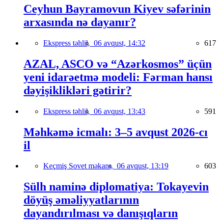
Ceyhun Bayramovun Kiyev səfərinin
arxasında nə dayanır?
Ekspress təhlil,
06 avqust, 14:32
617
AZAL, ASCO və “Azərkosmos” üçün
yeni idarəetmə modeli: Fərman hansı
dəyişiklikləri gətirir?
Ekspress təhlil,
06 avqust, 13:43
591
Məhkəmə icmalı: 3–5 avqust 2026-cı
il
Keçmiş Sovet məkanı,
06 avqust, 13:19
603
Sülh naminə diplomatiya: Tokayevin
döyüş əməliyyatlarının
dayandırılması və danışıqların