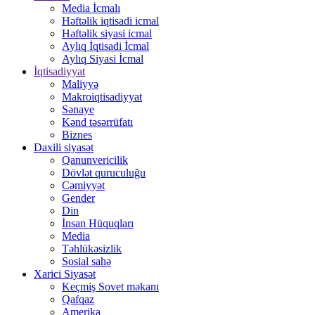
Media İcmalı
Həftəlik iqtisadi icmal
Həftəlik siyasi icmal
Aylıq İqtisadi İcmal
Aylıq Siyasi İcmal
İqtisadiyyat
Maliyyə
Makroiqtisadiyyat
Sənaye
Kənd təsərrüfatı
Biznes
Daxili siyasət
Qanunvericilik
Dövlət quruculuğu
Cəmiyyət
Gender
Din
İnsan Hüquqları
Media
Təhlükəsizlik
Sosial sahə
Xarici Siyasət
Keçmiş Sovet məkanı
Qafqaz
Amerika