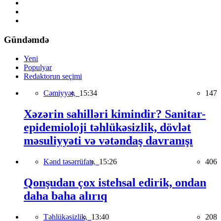
Gündəmdə
Yeni
Populyar
Redaktorun seçimi
Cəmiyyət,
15:34
147
Xəzərin sahilləri kimindir? Sanitar-
epidemioloji təhlükəsizlik, dövlət
məsuliyyəti və vətəndaş davranışı
Kənd təsərrüfatı,
15:26
406
Qonşudan çox istehsal edirik, ondan
daha baha alırıq
Təhlükəsizlik,
13:40
208