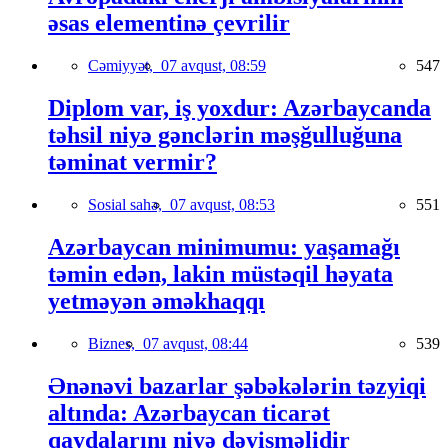
əsas elementinə çevrilir
Cəmiyyət,
07 avqust, 08:59
547
Diplom var, iş yoxdur: Azərbaycanda
təhsil niyə gənclərin məşğulluğuna
təminat vermir?
Sosial sahə,
07 avqust, 08:53
551
Azərbaycan minimumu: yaşamağı
təmin edən, lakin müstəqil həyata
yetməyən əməkhaqqı
Biznes,
07 avqust, 08:44
539
Ənənəvi bazarlar şəbəkələrin təzyiqi
altında: Azərbaycan ticarət
qaydalarını niyə dəyişməlidir