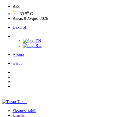
Bakı
0
33.5
C
Bazar, 9 Avqust 2026
Daxil ol
Abunə
Əlaqə
Turan
Ekspress təhlil
İcmallar