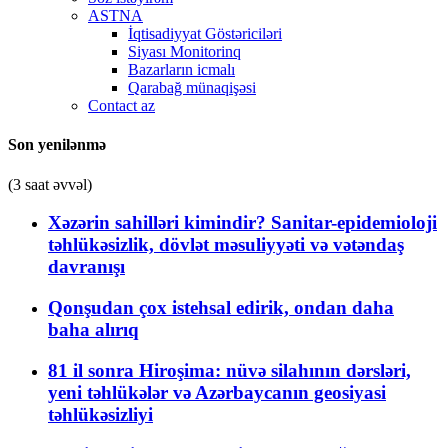
ASTNA
İqtisadiyyat Göstəriciləri
Siyası Monitorinq
Bazarların icmalı
Qarabağ münaqişəsi
Contact az
Son yenilənmə
(3 saat əvvəl)
Xəzərin sahilləri kimindir? Sanitar-epidemioloji
təhlükəsizlik, dövlət məsuliyyəti və vətəndaş
davranışı
Qonşudan çox istehsal edirik, ondan daha
baha alırıq
81 il sonra Hiroşima: nüvə silahının dərsləri,
yeni təhlükələr və Azərbaycanın geosiyasi
təhlükəsizliyi