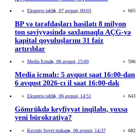
Ekspress təhlil,
07 avqust, 00:03
665
BP və tərəfdaşları hasilatı 8 milyon
ton səviyyəsində saxlamaqla AÇG-yə
kapital qoyuluşlarını 31 faiz
artırıblar
Media İcmalı,
06 avqust, 15:09
596
Media icmalı: 5 avqust saat 16:00-dan
6 avqust 2026-cı il saat 16:00-dək
Ekspress təhlil,
06 avqust, 14:51
643
Gömrükdə keyfiyyət inqilabı, yoxsa
yeni bürokratiya?
Keçmiş Sovet məkanı,
06 avqust, 14:37
682