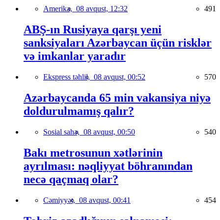
Amerika,
08 avqust, 12:32
491
ABŞ-ın Rusiyaya qarşı yeni
sanksiyaları Azərbaycan üçün risklər
və imkanlar yaradır
Ekspress təhlil,
08 avqust, 00:52
570
Azərbaycanda 65 min vakansiya niyə
doldurulmamış qalır?
Sosial sahə,
08 avqust, 00:50
540
Bakı metrosunun xətlərinin
ayrılması: nəqliyyat böhranından
necə qaçmaq olar?
Cəmiyyət,
08 avqust, 00:41
454