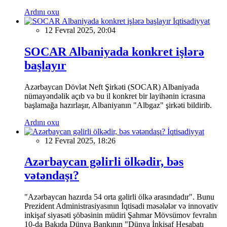
Ardını oxu
İqtisadiyyat
12 Fevral 2025, 20:04
SOCAR Albaniyada konkret işlərə
başlayır
Azərbaycan Dövlət Neft Şirkəti (SOCAR) Albaniyada
nümayəndəlik açıb və bu il konkret bir layihənin icrasına
başlamağa hazırlaşır, Albaniyanın "Albgaz" şirkəti bildirib.
Ardını oxu
İqtisadiyyat
12 Fevral 2025, 18:26
Azərbaycan gəlirli ölkədir, bəs
vətəndaşı?
"Azərbaycan hazırda 54 orta gəlirli ölkə arasındadır". Bunu
Prezident Administrasiyasının İqtisadi məsələlər və innovativ
inkişaf siyasəti şöbəsinin müdiri Şahmar Mövsümov fevralın
10-da Bakıda Dünya Bankının "Dünya İnkişaf Hesabatı