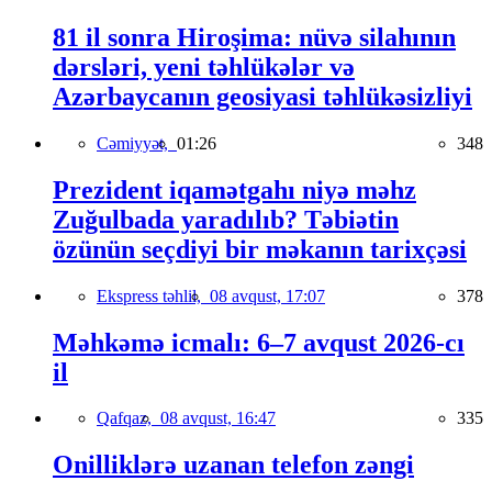
81 il sonra Hiroşima: nüvə silahının
dərsləri, yeni təhlükələr və
Azərbaycanın geosiyasi təhlükəsizliyi
Cəmiyyət,
01:26
348
Prezident iqamətgahı niyə məhz
Zuğulbada yaradılıb? Təbiətin
özünün seçdiyi bir məkanın tarixçəsi
Ekspress təhlil,
08 avqust, 17:07
378
Məhkəmə icmalı: 6–7 avqust 2026-cı
il
Qafqaz,
08 avqust, 16:47
335
Onilliklərə uzanan telefon zəngi