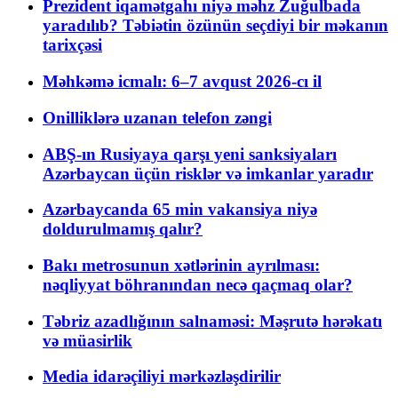
Prezident iqamətgahı niyə məhz Zuğulbada
yaradılıb? Təbiətin özünün seçdiyi bir məkanın
tarixçəsi
Məhkəmə icmalı: 6–7 avqust 2026-cı il
Onilliklərə uzanan telefon zəngi
ABŞ-ın Rusiyaya qarşı yeni sanksiyaları
Azərbaycan üçün risklər və imkanlar yaradır
Azərbaycanda 65 min vakansiya niyə
doldurulmamış qalır?
Bakı metrosunun xətlərinin ayrılması:
nəqliyyat böhranından necə qaçmaq olar?
Təbriz azadlığının salnaməsi: Məşrutə hərəkatı
və müasirlik
Media idarəçiliyi mərkəzləşdirilir