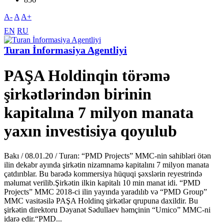
A-
A
A+
EN
RU
Turan İnformasiya Agentliyi
PAŞA Holdinqin törəmə
şirkətlərindən birinin
kapitalına 7 milyon manata
yaxın investisiya qoyulub
Bakı / 08.01.20 / Turan: “PMD Projects” MMC-nin sahibləri ötən
ilin dekabr ayında şirkətin nizamnamə kapitalını 7 milyon manata
çatdırıblar. Bu barədə kommersiya hüquqi şəxslərin reyestrində
məlumat verilib.Şirkətin ilkin kapitalı 10 min manat idi. “PMD
Projects” MMC 2018-ci ilin yayında yaradılıb və “PMD Group”
MMC vasitəsilə PAŞA Holdinq şirkətlər qrupuna daxildir. Bu
şirkətin direktoru Dəyanət Sədullaev həmçinin “Umico” MMC-ni
idarə edir.“PMD...