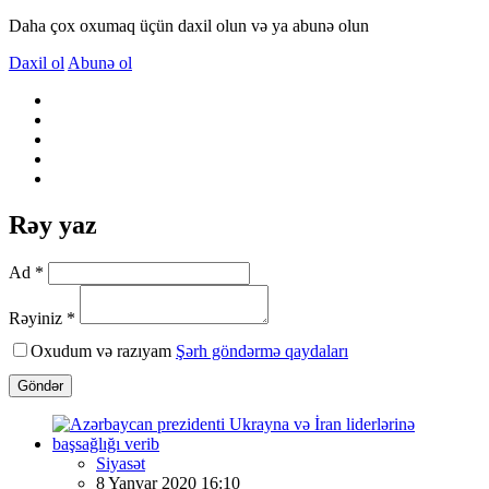
Daha çox oxumaq üçün daxil olun və ya abunə olun
Daxil ol
Abunə ol
Rəy yaz
Ad *
Rəyiniz *
Oxudum və razıyam
Şərh göndərmə qaydaları
Göndər
Siyasət
8 Yanvar 2020 16:10