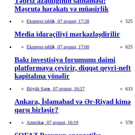
Təbriz azadlığının salnaməsi:
Məşrutə hərəkatı və müasirlik
Ekspress təhlil,
07 avqust, 17:28
525
Media idarəçiliyi mərkəzləşdirilir
Ekspress təhlil,
07 avqust, 17:00
625
Bakı investisiya forumunu daimi
platformaya çevirir, diqqət qeyri-neft
kapitalına yönəlir
Böyük Şərq,
07 avqust, 16:27
633
Ankara, İslamabad və Ər-Riyad kimə
qarşı birləşir?
Amerika,
07 avqust, 16:19
578