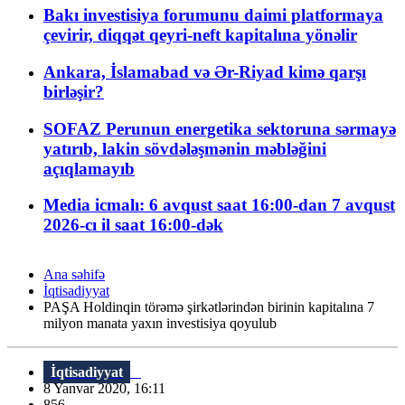
Bakı investisiya forumunu daimi platformaya
çevirir, diqqət qeyri-neft kapitalına yönəlir
Ankara, İslamabad və Ər-Riyad kimə qarşı
birləşir?
SOFAZ Perunun energetika sektoruna sərmayə
yatırıb, lakin sövdələşmənin məbləğini
açıqlamayıb
Media icmalı: 6 avqust saat 16:00-dan 7 avqust
2026-cı il saat 16:00-dək
Ana səhifə
İqtisadiyyat
PAŞA Holdinqin törəmə şirkətlərindən birinin kapitalına 7
milyon manata yaxın investisiya qoyulub
İqtisadiyyat
8 Yanvar 2020, 16:11
856