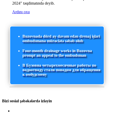
2024" təqdimatında deyib.
Ardını oxu
Buzovnada dörd ay davam edən drenaj işləri
ombudsmana müraciətə səbəb olub
Four-month drainage works in Buzovna
prompt an appeal to the ombudsman
В Бузовна четырехмесячные работы по
водоотводу стали поводом для обращения
к омбудсмену
Bizi sosial şəbəkələrdə izləyin