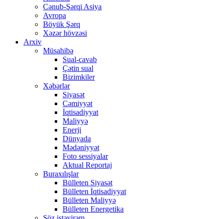
Cənub-Şərqi Asiya
Avropa
Böyük Şərq
Xəzər hövzəsi
Arxiv
Müsahibə
Sual-cavab
Çətin sual
Bizimkiler
Xəbərlər
Siyasət
Cəmiyyət
İqtisadiyyat
Maliyyə
Enerji
Dünyada
Mədəniyyət
Foto sessiyalar
Aktual Reportaj
Buraxılışlar
Bülleten Siyasət
Bülleten İqtisadiyyat
Bülleten Maliyyə
Bülleten Energetika
Söz istəyirəm