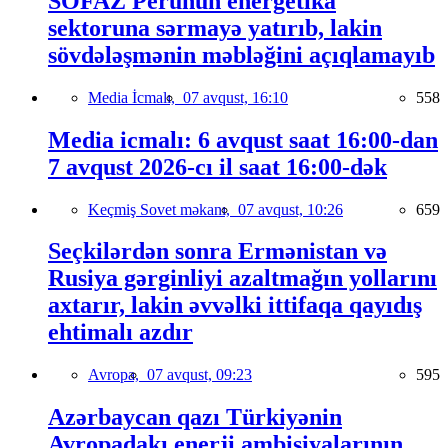
SOFAZ Perunun energetika
sektoruna sərmayə yatırıb, lakin
sövdələşmənin məbləğini açıqlamayıb
Media İcmalı,
07 avqust, 16:10
558
Media icmalı: 6 avqust saat 16:00-dan
7 avqust 2026-cı il saat 16:00-dək
Keçmiş Sovet məkanı,
07 avqust, 10:26
659
Seçkilərdən sonra Ermənistan və
Rusiya gərginliyi azaltmağın yollarını
axtarır, lakin əvvəlki ittifaqa qayıdış
ehtimalı azdır
Avropa,
07 avqust, 09:23
595
Azərbaycan qazı Türkiyənin
Avropadakı enerji ambisiyalarının