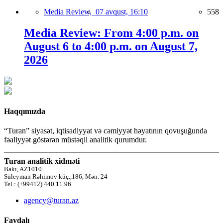
Media Review,
07 avqust, 16:10
558
Media Review: From 4:00 p.m. on
August 6 to 4:00 p.m. on August 7,
2026
Haqqımızda
“Turan” siyasət, iqtisadiyyat və cəmiyyət həyatının qovuşuğunda
fəaliyyət göstərən müstəqil analitik qurumdur.
Turan analitik xidməti
Bakı, AZ1010
Süleyman Rəhimov küç.,186, Mən. 24
Tel.: (+99412) 440 11 96
agency@turan.az
Faydalı