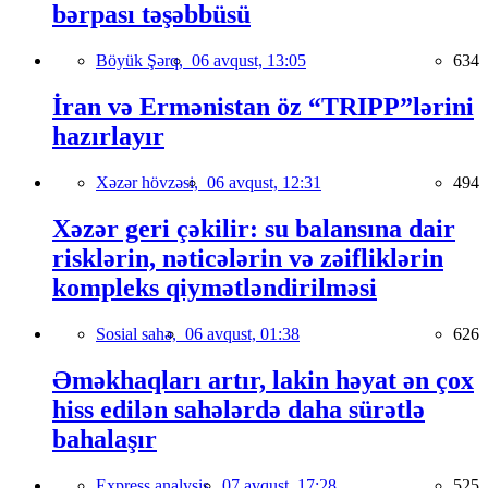
bərpası təşəbbüsü
Böyük Şərq,
06 avqust, 13:05
634
İran və Ermənistan öz “TRIPP”lərini
hazırlayır
Xəzər hövzəsi,
06 avqust, 12:31
494
Xəzər geri çəkilir: su balansına dair
risklərin, nəticələrin və zəifliklərin
kompleks qiymətləndirilməsi
Sosial sahə,
06 avqust, 01:38
626
Əməkhaqları artır, lakin həyat ən çox
hiss edilən sahələrdə daha sürətlə
bahalaşır
Express analysis,
07 avqust, 17:28
525