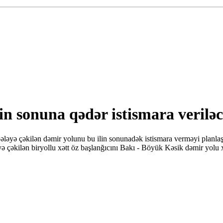
in sonuna qədər istismara verilə
ə çəkilən dəmir yolunu bu ilin sonunadək istismara verməyi planlaşdır
əyə çəkilən biryollu xətt öz başlanğıcını Bakı - Böyük Kəsik dəmir yolu 