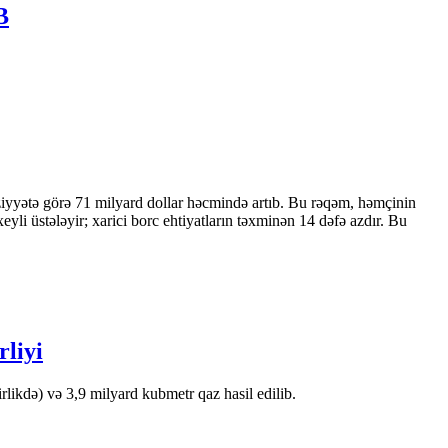
B
ziyyətə görə 71 milyard dollar həcmində artıb. Bu rəqəm, həmçinin
 üstələyir; xarici borc ehtiyatların təxminən 14 dəfə azdır. Bu
rliyi
likdə) və 3,9 milyard kubmetr qaz hasil edilib.