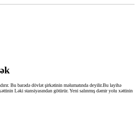
cək
ır. Bu barədə dövlət şirkətinin məlumatında deyilir.Bu layihə
xəttinin Ləki stansiyasından götürür. Yeni salınmış dəmir yolu xəttinin