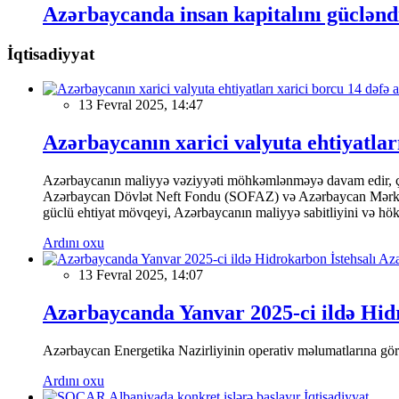
Azərbaycanda insan kapitalını güclən
İqtisadiyyat
13 Fevral 2025, 14:47
Azərbaycanın xarici valyuta ehtiyatları
Azərbaycanın maliyyə vəziyyəti möhkəmlənməyə davam edir, çünk
Azərbaycan Dövlət Neft Fondu (SOFAZ) və Azərbaycan Mərkəzi Ba
güclü ehtiyat mövqeyi, Azərbaycanın maliyyə sabitliyini və hökumə
Ardını oxu
13 Fevral 2025, 14:07
Azərbaycanda Yanvar 2025-ci ildə Hidr
Azərbaycan Energetika Nazirliyinin operativ məlumatlarına görə,
Ardını oxu
İqtisadiyyat