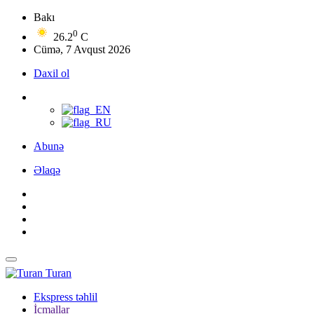
Bakı
0
26.2
C
Cümə, 7 Avqust 2026
Daxil ol
Abunə
Əlaqə
Turan
Ekspress təhlil
İcmallar