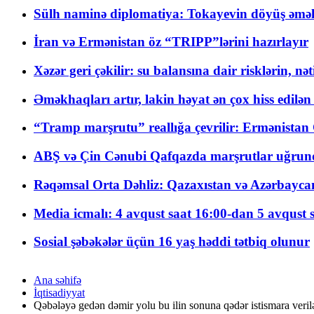
Sülh naminə diplomatiya: Tokayevin döyüş əməli
İran və Ermənistan öz “TRIPP”lərini hazırlayır
Xəzər geri çəkilir: su balansına dair risklərin, nə
Əməkhaqları artır, lakin həyat ən çox hiss edilən
“Tramp marşrutu” reallığa çevrilir: Ermənistan C
ABŞ və Çin Cənubi Qafqazda marşrutlar uğrund
Rəqəmsal Orta Dəhliz: Qazaxıstan və Azərbaycan Xə
Media icmalı: 4 avqust saat 16:00-dan 5 avqust 
Sosial şəbəkələr üçün 16 yaş həddi tətbiq olunur
Ana səhifə
İqtisadiyyat
Qəbələyə gedən dəmir yolu bu ilin sonuna qədər istismara veri