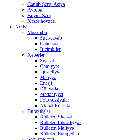
Cənub-Şərqi Asiya
Avropa
Böyük Şərq
Xəzər hövzəsi
Arxiv
Müsahibə
Sual-cavab
Çətin sual
Bizimkiler
Xəbərlər
Siyasət
Cəmiyyət
İqtisadiyyat
Maliyyə
Enerji
Dünyada
Mədəniyyət
Foto sessiyalar
Aktual Reportaj
Buraxılışlar
Bülleten Siyasət
Bülleten İqtisadiyyat
Bülleten Maliyyə
Bülleten Energetika
Söz istəyirəm