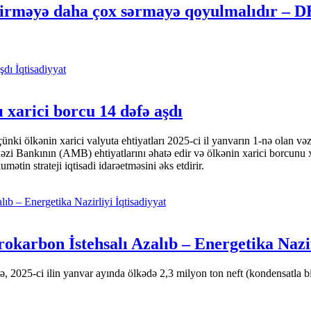
dirməyə daha çox sərmayə qoyulmalıdır – D
İqtisadiyyat
 xarici borcu 14 dəfə aşdı
i ölkənin xarici valyuta ehtiyatları 2025-ci il yanvarın 1-nə olan və
nkının (AMB) ehtiyatlarını əhatə edir və ölkənin xarici borcunu xeyli
tin strateji iqtisadi idarəetməsini əks etdirir.
İqtisadiyyat
okarbon İstehsalı Azalıb – Energetika Nazi
 2025-ci ilin yanvar ayında ölkədə 2,3 milyon ton neft (kondensatla bir