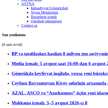
ASTNA
İqtisadiyyat Göstəriciləri
Siyası Monitorinq
Bazarların icmalı
Qarabağ münaqişəsi
Contact az
Son yenilənmə
(6 saat əvvəl)
BP və tərəfdaşları hasilatı 8 milyon ton səviyyəs
Media icmalı: 5 avqust saat 16:00-dan 6 avqust 2
Gömrükdə keyfiyyət inqilabı, yoxsa yeni bürokr
Ceyhun Bayramovun Kiyev səfərinin arxasında 
AZAL, ASCO və “Azərkosmos” üçün yeni idarəetm
Məhkəmə icmalı: 3–5 avqust 2026-cı il