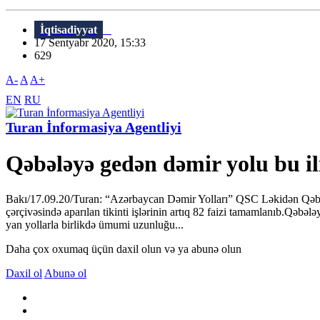
İqtisadiyyat
17 Sentyabr 2020, 15:33
629
A-
A
A+
EN
RU
Turan İnformasiya Agentliyi
Qəbələyə gedən dəmir yolu bu il
Bakı/17.09.20/Turan: “Azərbaycan Dəmir Yolları” QSC Ləkidən Qəbələy
çərçivəsində aparılan tikinti işlərinin artıq 82 faizi tamamlanıb.Qəbəl
yan yollarla birlikdə ümumi uzunluğu...
Daha çox oxumaq üçün daxil olun və ya abunə olun
Daxil ol
Abunə ol