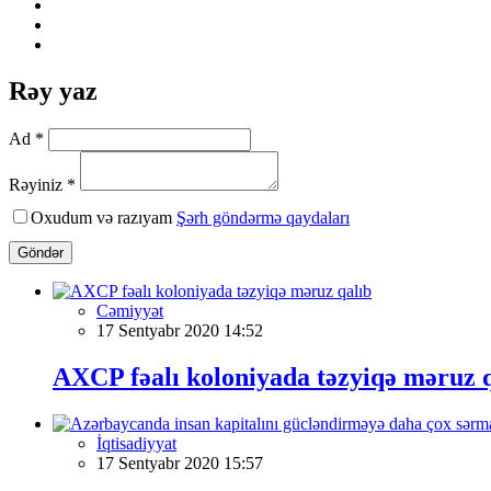
Rəy yaz
Ad *
Rəyiniz *
Oxudum və razıyam
Şərh göndərmə qaydaları
Göndər
Cəmiyyət
17 Sentyabr 2020 14:52
AXCP fəalı koloniyada təzyiqə məruz 
İqtisadiyyat
17 Sentyabr 2020 15:57