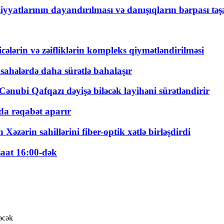
yyatlarının dayandırılması və danışıqların bərpası tə
ticələrin və zəifliklərin kompleks qiymətləndirilməsi
 sahələrdə daha sürətlə bahalaşır
ənubi Qafqazı dəyişə biləcək layihəni sürətləndirir
a rəqabət aparır
zərin sahillərini fiber-optik xətlə birləşdirdi
saat 16:00-dək
ləcək