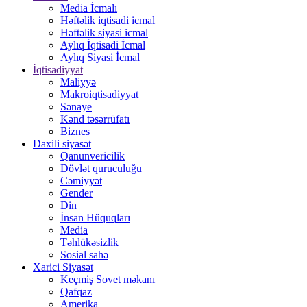
Media İcmalı
Həftəlik iqtisadi icmal
Həftəlik siyasi icmal
Aylıq İqtisadi İcmal
Aylıq Siyasi İcmal
İqtisadiyyat
Maliyyə
Makroiqtisadiyyat
Sənaye
Kənd təsərrüfatı
Biznes
Daxili siyasət
Qanunvericilik
Dövlət quruculuğu
Cəmiyyət
Gender
Din
İnsan Hüquqları
Media
Təhlükəsizlik
Sosial sahə
Xarici Siyasət
Keçmiş Sovet məkanı
Qafqaz
Amerika