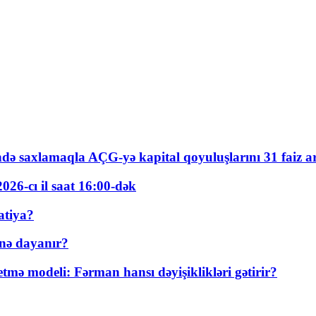
ində saxlamaqla AÇG-yə kapital qoyuluşlarını 31 faiz ar
026-cı il saat 16:00-dək
atiya?
nə dayanır?
ə modeli: Fərman hansı dəyişiklikləri gətirir?