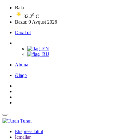
Bakı
0
32.2
C
Bazar, 9 Avqust 2026
Daxil ol
Abunə
Əlaqə
Turan
Ekspress təhlil
İcmallar