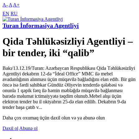
A-
A
A+
EN
RU
Turan İnformasiya Agentliyi
Qida Təhlükəsizliyi Agentliyi –
bir tender, iki “qalib”
Bakı/13.12.19/Turan: Azərbaycan Respublikası Qida Təhlükəsizliyi
Agentliyi dekabrın 12-də “İdeal Office” MMC ilə mebel
avadanlığının alınması üçün müqavilə bağladığını elan edib. Bir gün
öncə isə fərdi sahibkar Gündüz Əliyevin tenderdə qələbəsi və
onunla 1 qəpik fərq ilə həmin məbləğdə müqavilə bağlanması
barədə məlumat ictimaiyyətə təqdim olunub.Mebel alışı üçün
elektron tender bu il oktyabrın 25-də elan edilib. Dekabrın 9-da
tender başa çatıb v...
Daha çox oxumaq üçün daxil olun və ya abunə olun
Daxil ol
Abunə ol