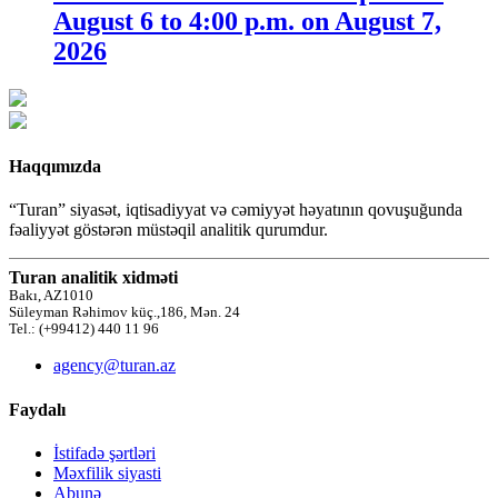
August 6 to 4:00 p.m. on August 7,
2026
Haqqımızda
“Turan” siyasət, iqtisadiyyat və cəmiyyət həyatının qovuşuğunda
fəaliyyət göstərən müstəqil analitik qurumdur.
Turan analitik xidməti
Bakı, AZ1010
Süleyman Rəhimov küç.,186, Mən. 24
Tel.: (+99412) 440 11 96
agency@turan.az
Faydalı
İstifadə şərtləri
Məxfilik siyasti
Abunə