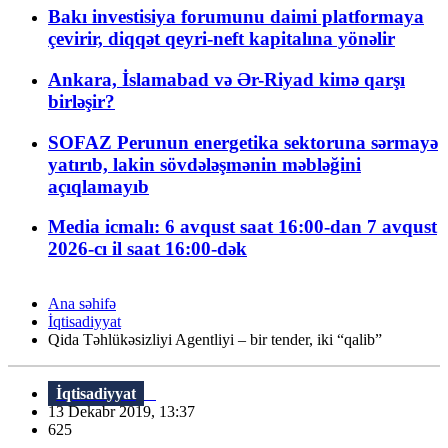
Bakı investisiya forumunu daimi platformaya
çevirir, diqqət qeyri-neft kapitalına yönəlir
Ankara, İslamabad və Ər-Riyad kimə qarşı
birləşir?
SOFAZ Perunun energetika sektoruna sərmayə
yatırıb, lakin sövdələşmənin məbləğini
açıqlamayıb
Media icmalı: 6 avqust saat 16:00-dan 7 avqust
2026-cı il saat 16:00-dək
Ana səhifə
İqtisadiyyat
Qida Təhlükəsizliyi Agentliyi – bir tender, iki “qalib”
İqtisadiyyat
13 Dekabr 2019, 13:37
625