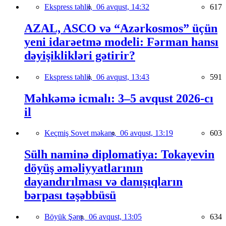
Ekspress təhlil,
06 avqust, 14:32
617
AZAL, ASCO və “Azərkosmos” üçün
yeni idarəetmə modeli: Fərman hansı
dəyişiklikləri gətirir?
Ekspress təhlil,
06 avqust, 13:43
591
Məhkəmə icmalı: 3–5 avqust 2026-cı
il
Keçmiş Sovet məkanı,
06 avqust, 13:19
603
Sülh naminə diplomatiya: Tokayevin
döyüş əməliyyatlarının
dayandırılması və danışıqların
bərpası təşəbbüsü
Böyük Şərq,
06 avqust, 13:05
634