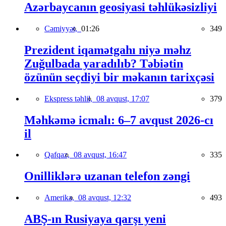
Azərbaycanın geosiyasi təhlükəsizliyi
Cəmiyyət,
01:26
349
Prezident iqamətgahı niyə məhz
Zuğulbada yaradılıb? Təbiətin
özünün seçdiyi bir məkanın tarixçəsi
Ekspress təhlil,
08 avqust, 17:07
379
Məhkəmə icmalı: 6–7 avqust 2026-cı
il
Qafqaz,
08 avqust, 16:47
335
Onilliklərə uzanan telefon zəngi
Amerika,
08 avqust, 12:32
493
ABŞ-ın Rusiyaya qarşı yeni