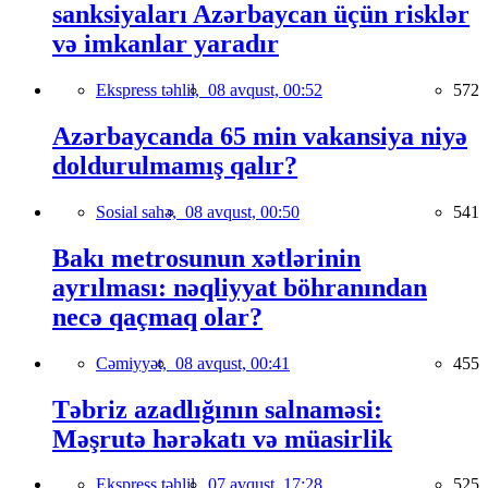
sanksiyaları Azərbaycan üçün risklər
və imkanlar yaradır
Ekspress təhlil,
08 avqust, 00:52
572
Azərbaycanda 65 min vakansiya niyə
doldurulmamış qalır?
Sosial sahə,
08 avqust, 00:50
541
Bakı metrosunun xətlərinin
ayrılması: nəqliyyat böhranından
necə qaçmaq olar?
Cəmiyyət,
08 avqust, 00:41
455
Təbriz azadlığının salnaməsi:
Məşrutə hərəkatı və müasirlik
Ekspress təhlil,
07 avqust, 17:28
525