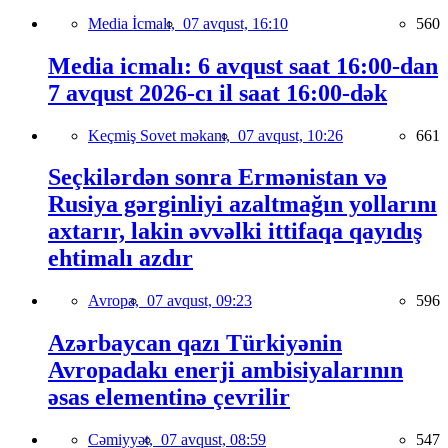
Media İcmalı,
07 avqust, 16:10
560
Media icmalı: 6 avqust saat 16:00-dan
7 avqust 2026-cı il saat 16:00-dək
Keçmiş Sovet məkanı,
07 avqust, 10:26
661
Seçkilərdən sonra Ermənistan və
Rusiya gərginliyi azaltmağın yollarını
axtarır, lakin əvvəlki ittifaqa qayıdış
ehtimalı azdır
Avropa,
07 avqust, 09:23
596
Azərbaycan qazı Türkiyənin
Avropadakı enerji ambisiyalarının
əsas elementinə çevrilir
Cəmiyyət,
07 avqust, 08:59
547