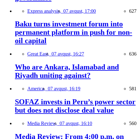
Express analysis,
07 avqust, 17:00
627
Baku turns investment forum into
permanent platform in push for non-
oil capital
Great East,
07 avqust, 16:27
636
Who are Ankara, Islamabad and
Riyadh uniting against?
America,
07 avqust, 16:19
581
SOFAZ invests in Peru’s power sector
but does not disclose deal value
Media Review,
07 avqust, 16:10
560
Media Review: From 4:00 p.m. on