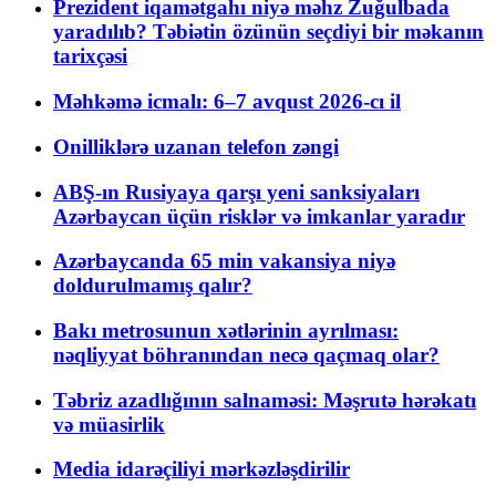
Prezident iqamətgahı niyə məhz Zuğulbada
yaradılıb? Təbiətin özünün seçdiyi bir məkanın
tarixçəsi
Məhkəmə icmalı: 6–7 avqust 2026-cı il
Onilliklərə uzanan telefon zəngi
ABŞ-ın Rusiyaya qarşı yeni sanksiyaları
Azərbaycan üçün risklər və imkanlar yaradır
Azərbaycanda 65 min vakansiya niyə
doldurulmamış qalır?
Bakı metrosunun xətlərinin ayrılması:
nəqliyyat böhranından necə qaçmaq olar?
Təbriz azadlığının salnaməsi: Məşrutə hərəkatı
və müasirlik
Media idarəçiliyi mərkəzləşdirilir