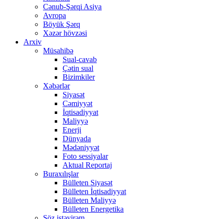
Cənub-Şərqi Asiya
Avropa
Böyük Şərq
Xəzər hövzəsi
Arxiv
Müsahibə
Sual-cavab
Çətin sual
Bizimkiler
Xəbərlər
Siyasət
Cəmiyyət
İqtisadiyyat
Maliyyə
Enerji
Dünyada
Mədəniyyət
Foto sessiyalar
Aktual Reportaj
Buraxılışlar
Bülleten Siyasət
Bülleten İqtisadiyyat
Bülleten Maliyyə
Bülleten Energetika
Söz istəyirəm