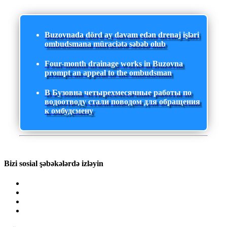
Buzovnada dörd ay davam edən drenaj işləri
ombudsmana müraciətə səbəb olub
Four-month drainage works in Buzovna
prompt an appeal to the ombudsman
В Бузовна четырехмесячные работы по
водоотводу стали поводом для обращения
к омбудсмену
Bizi sosial şəbəkələrdə izləyin