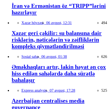
İran və Ermənistan öz “TRIPP”lərini
hazırlayır
Xəzər hövzəsi,
06 avqust, 12:31
494
Xəzər geri çəkilir: su balansına dair
risklərin, nəticələrin və zəifliklərin
kompleks qiymətləndirilməsi
Sosial sahə,
06 avqust, 01:38
626
Əməkhaqları artır, lakin həyat ən çox
hiss edilən sahələrdə daha sürətlə
bahalaşır
Express analysis,
07 avqust, 17:28
525
Azerbaijan centralises media
governance