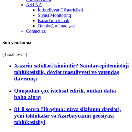
ASTNA
İqtisadiyyat Göstəriciləri
Siyası Monitorinq
Bazarların icmalı
Qarabağ münaqişəsi
Contact az
Son yenilənmə
(3 saat əvvəl)
Xəzərin sahilləri kimindir? Sanitar-epidemioloji
təhlükəsizlik, dövlət məsuliyyəti və vətəndaş
davranışı
Qonşudan çox istehsal edirik, ondan daha
baha alırıq
81 il sonra Hiroşima: nüvə silahının dərsləri,
yeni təhlükələr və Azərbaycanın geosiyasi
təhlükəsizliyi