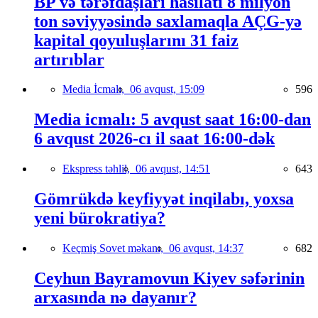
BP və tərəfdaşları hasilatı 8 milyon
ton səviyyəsində saxlamaqla AÇG-yə
kapital qoyuluşlarını 31 faiz
artırıblar
Media İcmalı,
06 avqust, 15:09
596
Media icmalı: 5 avqust saat 16:00-dan
6 avqust 2026-cı il saat 16:00-dək
Ekspress təhlil,
06 avqust, 14:51
643
Gömrükdə keyfiyyət inqilabı, yoxsa
yeni bürokratiya?
Keçmiş Sovet məkanı,
06 avqust, 14:37
682
Ceyhun Bayramovun Kiyev səfərinin
arxasında nə dayanır?