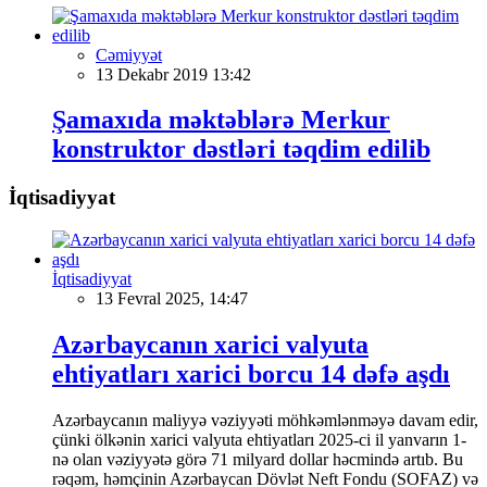
Cəmiyyət
13 Dekabr 2019 13:42
Şamaxıda məktəblərə Merkur
konstruktor dəstləri təqdim edilib
İqtisadiyyat
İqtisadiyyat
13 Fevral 2025, 14:47
Azərbaycanın xarici valyuta
ehtiyatları xarici borcu 14 dəfə aşdı
Azərbaycanın maliyyə vəziyyəti möhkəmlənməyə davam edir,
çünki ölkənin xarici valyuta ehtiyatları 2025-ci il yanvarın 1-
nə olan vəziyyətə görə 71 milyard dollar həcmində artıb. Bu
rəqəm, həmçinin Azərbaycan Dövlət Neft Fondu (SOFAZ) və