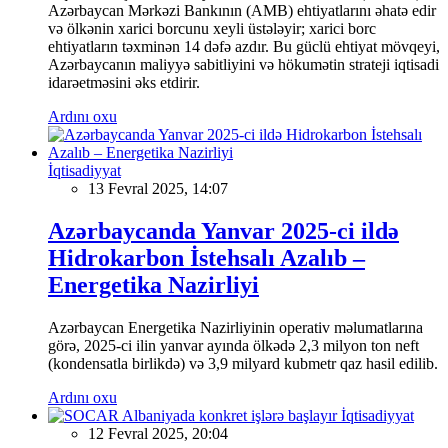
Azərbaycan Mərkəzi Bankının (AMB) ehtiyatlarını əhatə edir
və ölkənin xarici borcunu xeyli üstələyir; xarici borc
ehtiyatların təxminən 14 dəfə azdır. Bu güclü ehtiyat mövqeyi,
Azərbaycanın maliyyə sabitliyini və hökumətin strateji iqtisadi
idarəetməsini əks etdirir.
Ardını oxu
İqtisadiyyat
13 Fevral 2025, 14:07
Azərbaycanda Yanvar 2025-ci ildə
Hidrokarbon İstehsalı Azalıb –
Energetika Nazirliyi
Azərbaycan Energetika Nazirliyinin operativ məlumatlarına
görə, 2025-ci ilin yanvar ayında ölkədə 2,3 milyon ton neft
(kondensatla birlikdə) və 3,9 milyard kubmetr qaz hasil edilib.
Ardını oxu
İqtisadiyyat
12 Fevral 2025, 20:04