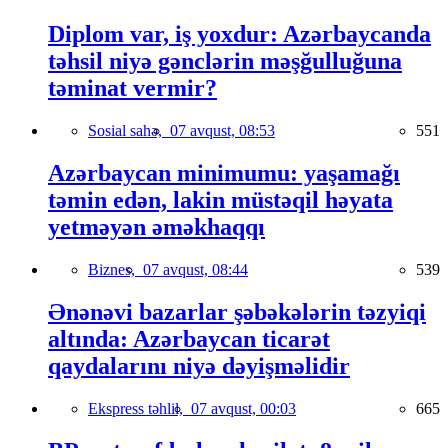
Diplom var, iş yoxdur: Azərbaycanda
təhsil niyə gənclərin məşğulluğuna
təminat vermir?
Sosial sahə,
07 avqust, 08:53
551
Azərbaycan minimumu: yaşamağı
təmin edən, lakin müstəqil həyata
yetməyən əməkhaqqı
Biznes,
07 avqust, 08:44
539
Ənənəvi bazarlar şəbəkələrin təzyiqi
altında: Azərbaycan ticarət
qaydalarını niyə dəyişməlidir
Ekspress təhlil,
07 avqust, 00:03
665