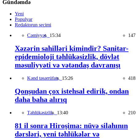
Gündəmdə
Yeni
Populyar
Redaktorun seçimi
Cəmiyyət,
15:34
147
Xəzərin sahilləri kimindir? Sanitar-
epidemioloji təhlükəsizlik, dövlət
məsuliyyəti və vətəndaş davranışı
Kənd təsərrüfatı,
15:26
418
Qonşudan çox istehsal edirik, ondan
daha baha alırıq
Təhlükəsizlik,
13:40
210
81 il sonra Hiroşima: nüvə silahının
dərsləri, yeni təhlükələr və