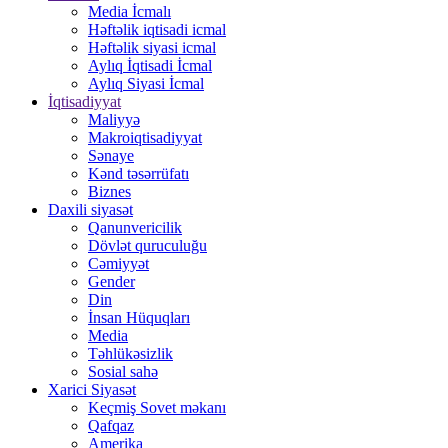
Media İcmalı
Həftəlik iqtisadi icmal
Həftəlik siyasi icmal
Aylıq İqtisadi İcmal
Aylıq Siyasi İcmal
İqtisadiyyat
Maliyyə
Makroiqtisadiyyat
Sənaye
Kənd təsərrüfatı
Biznes
Daxili siyasət
Qanunvericilik
Dövlət quruculuğu
Cəmiyyət
Gender
Din
İnsan Hüquqları
Media
Təhlükəsizlik
Sosial sahə
Xarici Siyasət
Keçmiş Sovet məkanı
Qafqaz
Amerika