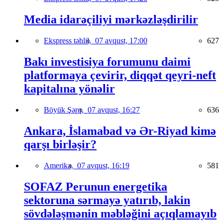
Media idarəçiliyi mərkəzləşdirilir
Ekspress təhlil,
07 avqust, 17:00
627
Bakı investisiya forumunu daimi
platformaya çevirir, diqqət qeyri-neft
kapitalına yönəlir
Böyük Şərq,
07 avqust, 16:27
636
Ankara, İslamabad və Ər-Riyad kimə
qarşı birləşir?
Amerika,
07 avqust, 16:19
581
SOFAZ Perunun energetika
sektoruna sərmayə yatırıb, lakin
sövdələşmənin məbləğini açıqlamayıb