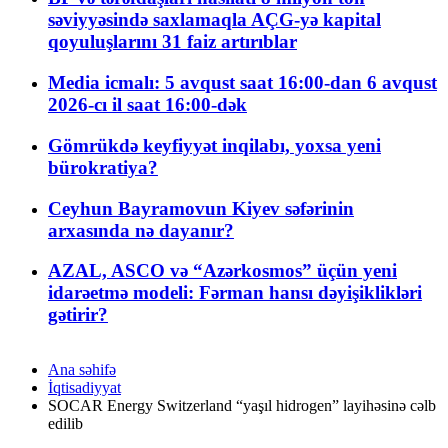
səviyyəsində saxlamaqla AÇG-yə kapital
qoyuluşlarını 31 faiz artırıblar
Media icmalı: 5 avqust saat 16:00-dan 6 avqust
2026-cı il saat 16:00-dək
Gömrükdə keyfiyyət inqilabı, yoxsa yeni
bürokratiya?
Ceyhun Bayramovun Kiyev səfərinin
arxasında nə dayanır?
AZAL, ASCO və “Azərkosmos” üçün yeni
idarəetmə modeli: Fərman hansı dəyişiklikləri
gətirir?
Ana səhifə
İqtisadiyyat
SOCAR Energy Switzerland “yaşıl hidrogen” layihəsinə cəlb
edilib