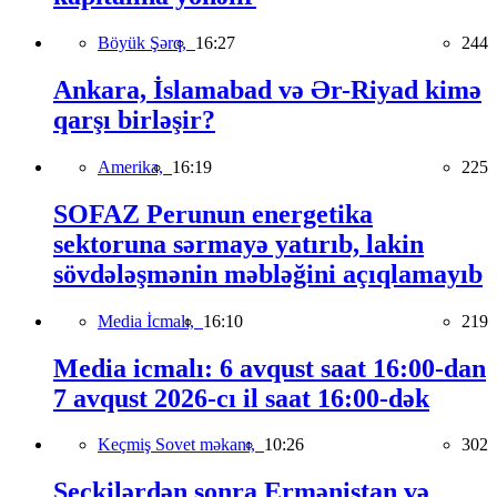
Böyük Şərq,
16:27
244
Ankara, İslamabad və Ər-Riyad kimə
qarşı birləşir?
Amerika,
16:19
225
SOFAZ Perunun energetika
sektoruna sərmayə yatırıb, lakin
sövdələşmənin məbləğini açıqlamayıb
Media İcmalı,
16:10
219
Media icmalı: 6 avqust saat 16:00-dan
7 avqust 2026-cı il saat 16:00-dək
Keçmiş Sovet məkanı,
10:26
302
Seçkilərdən sonra Ermənistan və