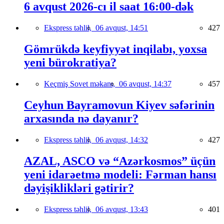
6 avqust 2026-cı il saat 16:00-dək
Ekspress təhlil,
06 avqust, 14:51
427
Gömrükdə keyfiyyət inqilabı, yoxsa
yeni bürokratiya?
Keçmiş Sovet məkanı,
06 avqust, 14:37
457
Ceyhun Bayramovun Kiyev səfərinin
arxasında nə dayanır?
Ekspress təhlil,
06 avqust, 14:32
427
AZAL, ASCO və “Azərkosmos” üçün
yeni idarəetmə modeli: Fərman hansı
dəyişiklikləri gətirir?
Ekspress təhlil,
06 avqust, 13:43
401