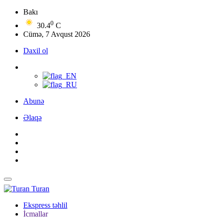
Bakı
0
30.4
C
Cümə, 7 Avqust 2026
Daxil ol
Abunə
Əlaqə
Turan
Ekspress təhlil
İcmallar