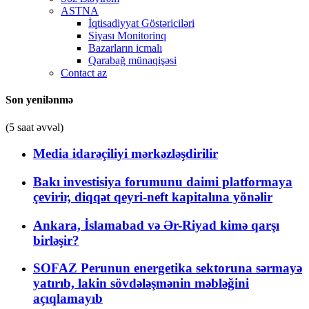
ASTNA
İqtisadiyyat Göstəriciləri
Siyası Monitorinq
Bazarların icmalı
Qarabağ münaqişəsi
Contact az
Son yenilənmə
(5 saat əvvəl)
Media idarəçiliyi mərkəzləşdirilir
Bakı investisiya forumunu daimi platformaya
çevirir, diqqət qeyri-neft kapitalına yönəlir
Ankara, İslamabad və Ər-Riyad kimə qarşı
birləşir?
SOFAZ Perunun energetika sektoruna sərmayə
yatırıb, lakin sövdələşmənin məbləğini
açıqlamayıb