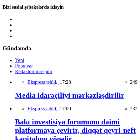
Bizi sosial şəbəkələrdə izləyin
Gündəmdə
Yeni
Populyar
Redaktorun seçimi
Ekspress təhlil,
17:28
249
Media idarəçiliyi mərkəzləşdirilir
Ekspress təhlil,
17:00
232
Bakı investisiya forumunu daimi
platformaya çevirir, diqqət qeyri-neft
kapitalına yönəlir