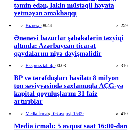
təmin edən, lakin müstəqil həyata
yetməyən əməkhaqqı
Biznes,
08:44
259
Ənənəvi bazarlar şəbəkələrin təzyiqi
altında: Azərbaycan ticarət
qaydalarını niyə dəyişməlidir
Ekspress təhlil,
00:03
316
BP və tərəfdaşları hasilatı 8 milyon
ton səviyyəsində saxlamaqla AÇG-yə
kapital qoyuluşlarını 31 faiz
artırıblar
Media İcmalı,
06 avqust, 15:09
410
Media icmalı: 5 avqust saat 16:00-dan