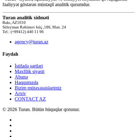
fəaliyyət göstərən müstəqil analitik qurumdur.
Turan analitik xidməti
Bakı, AZ1010
Süleyman Rəhimov küç.,186, Mən. 24
Tel.: (+99412) 440 11 96
agency@turan.az
Faydalı
İstifadə şərtləri
Məxfilik siyasti
Abunə
Haqqımızda
Bizim mütəxəssislərimiz
Arxiv
CONTACT AZ
© 2026 Turan. Bütün hüquqlar qorunur.