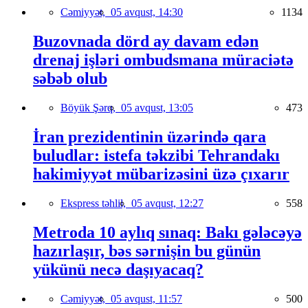
Cəmiyyət,
05 avqust, 14:30
1134
Buzovnada dörd ay davam edən
drenaj işləri ombudsmana müraciətə
səbəb olub
Böyük Şərq,
05 avqust, 13:05
473
İran prezidentinin üzərində qara
buludlar: istefa təkzibi Tehrandakı
hakimiyyət mübarizəsini üzə çıxarır
Ekspress təhlil,
05 avqust, 12:27
558
Metroda 10 aylıq sınaq: Bakı gələcəyə
hazırlaşır, bəs sərnişin bu günün
yükünü necə daşıyacaq?
Cəmiyyət,
05 avqust, 11:57
500