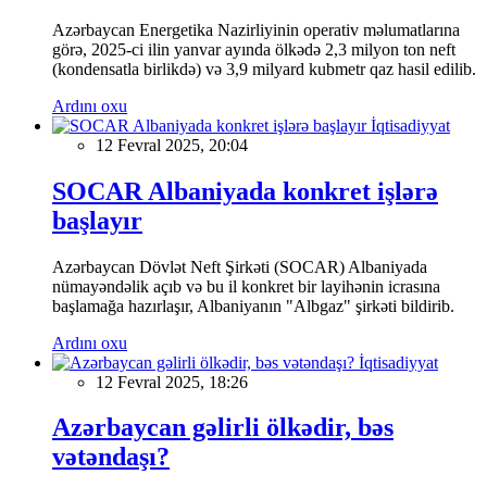
Azərbaycan Energetika Nazirliyinin operativ məlumatlarına
görə, 2025-ci ilin yanvar ayında ölkədə 2,3 milyon ton neft
(kondensatla birlikdə) və 3,9 milyard kubmetr qaz hasil edilib.
Ardını oxu
İqtisadiyyat
12 Fevral 2025, 20:04
SOCAR Albaniyada konkret işlərə
başlayır
Azərbaycan Dövlət Neft Şirkəti (SOCAR) Albaniyada
nümayəndəlik açıb və bu il konkret bir layihənin icrasına
başlamağa hazırlaşır, Albaniyanın "Albgaz" şirkəti bildirib.
Ardını oxu
İqtisadiyyat
12 Fevral 2025, 18:26
Azərbaycan gəlirli ölkədir, bəs
vətəndaşı?