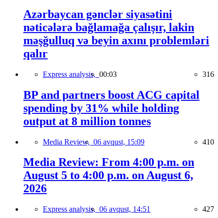
Azərbaycan gənclər siyasətini
nəticələrə bağlamağa çalışır, lakin
məşğulluq və beyin axını problemləri
qalır
Express analysis,
00:03
316
BP and partners boost ACG capital
spending by 31% while holding
output at 8 million tonnes
Media Review,
06 avqust, 15:09
410
Media Review: From 4:00 p.m. on
August 5 to 4:00 p.m. on August 6,
2026
Express analysis,
06 avqust, 14:51
427