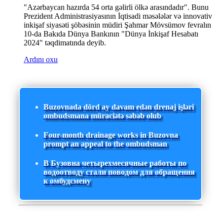
"Azərbaycan hazırda 54 orta gəlirli ölkə arasındadır". Bunu
Prezident Administrasiyasının İqtisadi məsələlər və innovativ
inkişaf siyasəti şöbəsinin müdiri Şahmar Mövsümov fevralın
10-da Bakıda Dünya Bankının "Dünya İnkişaf Hesabatı
2024" təqdimatında deyib.
Ardını oxu
Buzovnada dörd ay davam edən drenaj işləri
ombudsmana müraciətə səbəb olub
Four-month drainage works in Buzovna
prompt an appeal to the ombudsman
В Бузовна четырехмесячные работы по
водоотводу стали поводом для обращения
к омбудсмену