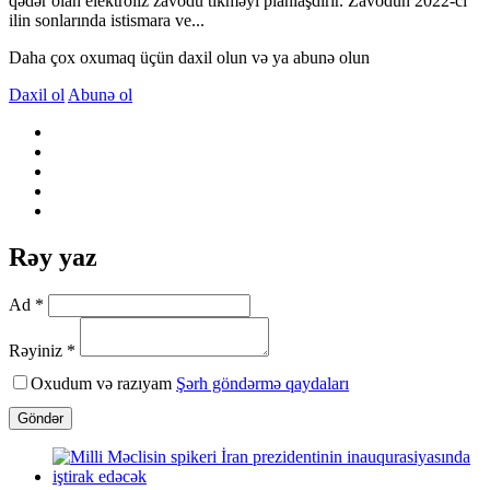
qədər olan elektroliz zavodu tikməyi planlaşdırır. Zavodun 2022-ci
ilin sonlarında istismara ve...
Daha çox oxumaq üçün daxil olun və ya abunə olun
Daxil ol
Abunə ol
Rəy yaz
Ad *
Rəyiniz *
Oxudum və razıyam
Şərh göndərmə qaydaları
Göndər