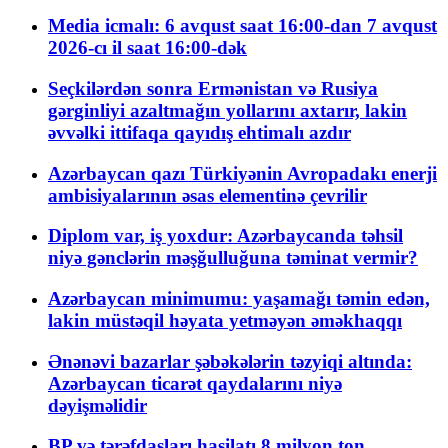
Media icmalı: 6 avqust saat 16:00-dan 7 avqust
2026-cı il saat 16:00-dək
Seçkilərdən sonra Ermənistan və Rusiya
gərginliyi azaltmağın yollarını axtarır, lakin
əvvəlki ittifaqa qayıdış ehtimalı azdır
Azərbaycan qazı Türkiyənin Avropadakı enerji
ambisiyalarının əsas elementinə çevrilir
Diplom var, iş yoxdur: Azərbaycanda təhsil
niyə gənclərin məşğulluğuna təminat vermir?
Azərbaycan minimumu: yaşamağı təmin edən,
lakin müstəqil həyata yetməyən əməkhaqqı
Ənənəvi bazarlar şəbəkələrin təzyiqi altında:
Azərbaycan ticarət qaydalarını niyə
dəyişməlidir
BP və tərəfdaşları hasilatı 8 milyon ton