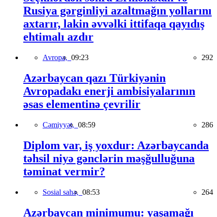
Rusiya gərginliyi azaltmağın yollarını
axtarır, lakin əvvəlki ittifaqa qayıdış
ehtimalı azdır
Avropa,
09:23
292
Azərbaycan qazı Türkiyənin
Avropadakı enerji ambisiyalarının
əsas elementinə çevrilir
Cəmiyyət,
08:59
286
Diplom var, iş yoxdur: Azərbaycanda
təhsil niyə gənclərin məşğulluğuna
təminat vermir?
Sosial sahə,
08:53
264
Azərbaycan minimumu: yaşamağı