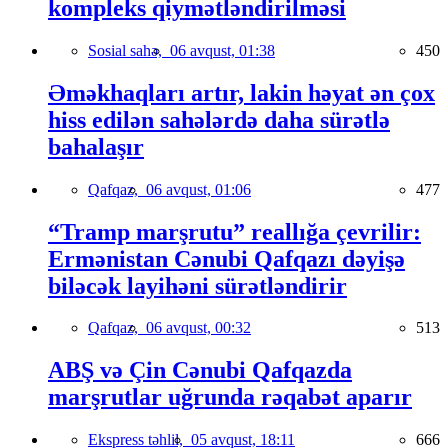
kompleks qiymətləndirilməsi
Sosial sahə,
06 avqust, 01:38
450
Əməkhaqları artır, lakin həyat ən çox
hiss edilən sahələrdə daha sürətlə
bahalaşır
Qafqaz,
06 avqust, 01:06
477
“Tramp marşrutu” reallığa çevrilir:
Ermənistan Cənubi Qafqazı dəyişə
biləcək layihəni sürətləndirir
Qafqaz,
06 avqust, 00:32
513
ABŞ və Çin Cənubi Qafqazda
marşrutlar uğrunda rəqabət aparır
Ekspress təhlil,
05 avqust, 18:11
666