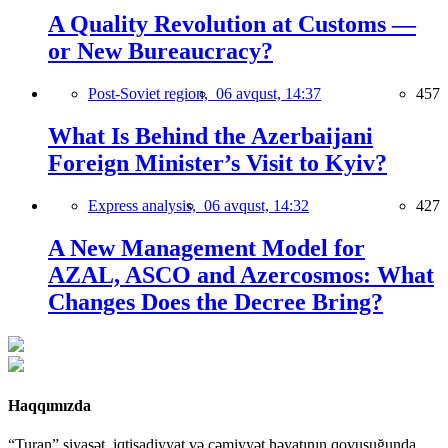
A Quality Revolution at Customs —
or New Bureaucracy?
Post-Soviet region,
06 avqust, 14:37
457
What Is Behind the Azerbaijani
Foreign Minister’s Visit to Kyiv?
Express analysis,
06 avqust, 14:32
427
A New Management Model for
AZAL, ASCO and Azercosmos: What
Changes Does the Decree Bring?
Haqqımızda
“Turan” siyasət, iqtisadiyyat və cəmiyyət həyatının qovuşuğunda