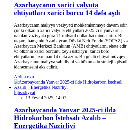
Azərbaycanın xarici valyuta
ehtiyatları xarici borcu 14 dəfə aşdı
Azərbaycanın maliyyə vəziyyəti möhkəmlənməyə davam edir,
çünki ölkənin xarici valyuta ehtiyatları 2025-ci il yanvarın 1-
nə olan vəziyyətə görə 71 milyard dollar həcmində artıb. Bu
rəqəm, həmçinin Azərbaycan Dövlət Neft Fondu (SOFAZ) və
Azərbaycan Mərkəzi Bankının (AMB) ehtiyatlarını əhatə edir
və ölkənin xarici borcunu xeyli üstələyir; xarici borc
ehtiyatların təxminən 14 dəfə azdır. Bu güclü ehtiyat mövqeyi,
Azərbaycanın maliyyə sabitliyini və hökumətin strateji iqtisadi
idarəetməsini əks etdirir.
Ardını oxu
İqtisadiyyat
13 Fevral 2025, 14:07
Azərbaycanda Yanvar 2025-ci ildə
Hidrokarbon İstehsalı Azalıb –
Energetika Nazirliyi