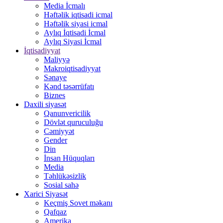
Media İcmalı
Həftəlik iqtisadi icmal
Həftəlik siyasi icmal
Aylıq İqtisadi İcmal
Aylıq Siyasi İcmal
İqtisadiyyat
Maliyyə
Makroiqtisadiyyat
Sənaye
Kənd təsərrüfatı
Biznes
Daxili siyasət
Qanunvericilik
Dövlət quruculuğu
Cəmiyyət
Gender
Din
İnsan Hüquqları
Media
Təhlükəsizlik
Sosial sahə
Xarici Siyasət
Keçmiş Sovet məkanı
Qafqaz
Amerika