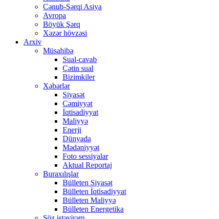
Cənub-Şərqi Asiya
Avropa
Böyük Şərq
Xəzər hövzəsi
Arxiv
Müsahibə
Sual-cavab
Çətin sual
Bizimkiler
Xəbərlər
Siyasət
Cəmiyyət
İqtisadiyyat
Maliyyə
Enerji
Dünyada
Mədəniyyət
Foto sessiyalar
Aktual Reportaj
Buraxılışlar
Bülleten Siyasət
Bülleten İqtisadiyyat
Bülleten Maliyyə
Bülleten Energetika
Söz istəyirəm