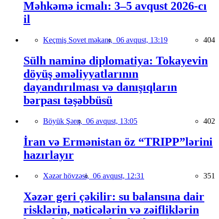
Məhkəmə icmalı: 3–5 avqust 2026-cı
il
Keçmiş Sovet məkanı,
06 avqust, 13:19
404
Sülh naminə diplomatiya: Tokayevin
döyüş əməliyyatlarının
dayandırılması və danışıqların
bərpası təşəbbüsü
Böyük Şərq,
06 avqust, 13:05
402
İran və Ermənistan öz “TRIPP”lərini
hazırlayır
Xəzər hövzəsi,
06 avqust, 12:31
351
Xəzər geri çəkilir: su balansına dair
risklərin, nəticələrin və zəifliklərin