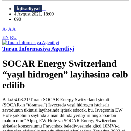
İqtisadiyyat
4 Avqust 2021, 18:00
690
A-
A
A+
EN
RU
Turan İnformasiya Agentliyi
SOCAR Energy Switzerland
“yaşıl hidrogen” layihəsinə cəlb
edilib
Bakı/04.08.21/Turan: SOCAR Energy Switzerland şirkəti
(SOCAR-ın “törəməsi”) İsveçrədə yaşıl hidrogen istehsalı
zavodunun tikintisi layihəsində iştirak edəcək, bu, İsveçrənin EW
Hofe şirkətinin saytında alman dilində yerləşdirilmiş xəbərdən
məlum olur.“Alpiq, EW Hofe və SOCAR Energy Switzerland
şirkətlər konsorsiumu Frayenbax bələdiyyəsində gücü 10MVt-a