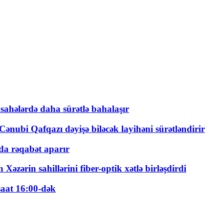
 sahələrdə daha sürətlə bahalaşır
ənubi Qafqazı dəyişə biləcək layihəni sürətləndirir
a rəqabət aparır
zərin sahillərini fiber-optik xətlə birləşdirdi
saat 16:00-dək