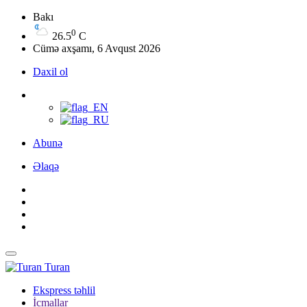
Bakı
0
26.5
C
Cümə axşamı, 6 Avqust 2026
Daxil ol
Abunə
Əlaqə
Turan
Ekspress təhlil
İcmallar