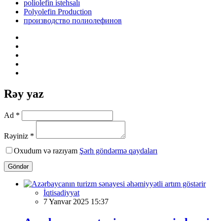
poliolefin istehsalı
Polyolefin Production
производство полиолефинов
Rəy yaz
Ad *
Rəyiniz *
Oxudum və razıyam
Şərh göndərmə qaydaları
Göndər
İqtisadiyyat
7 Yanvar 2025 15:37