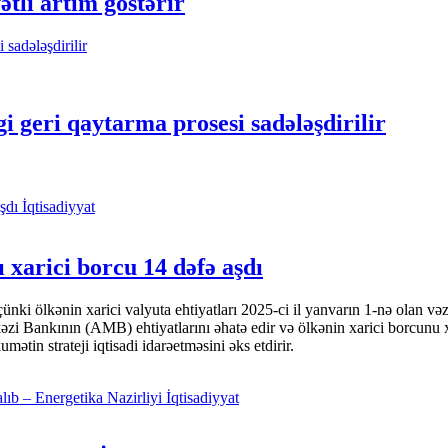
tli artım göstərir
i geri qaytarma prosesi sadələşdirilir
İqtisadiyyat
 xarici borcu 14 dəfə aşdı
i ölkənin xarici valyuta ehtiyatları 2025-ci il yanvarın 1-nə olan və
nkının (AMB) ehtiyatlarını əhatə edir və ölkənin xarici borcunu xeyli
tin strateji iqtisadi idarəetməsini əks etdirir.
İqtisadiyyat