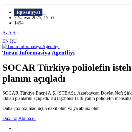
İqtisadiyyat
7 Yanvar 2025, 15:55
1494
A-
A
A+
EN
RU
Turan İnformasiya Agentliyi
SOCAR Türkiyə poliolefin istehs
planını açıqladı
SOCAR Türkiyə Enerji A.Ş. (STEAS), Azərbaycan Dövlət Neft Şirkəti SO
iddialı planlarını açıqladı. Bu təşəbbüs Türkiyənin poliolefin məhsulla
Daha çox oxumaq üçün daxil olun və ya abunə olun
Daxil ol
Abunə ol