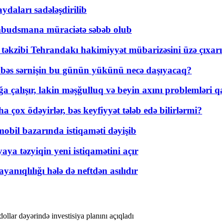
daları sadələşdirilib
mbudsmana müraciətə səbəb olub
a təkzibi Tehrandakı hakimiyyət mübarizəsini üzə çıxarı
r, bəs sərnişin bu günün yükünü necə daşıyacaq?
a çalışır, lakin məşğulluq və beyin axını problemləri qa
ox ödəyirlər, bəs keyfiyyət tələb edə bilirlərmi?
mobil bazarında istiqaməti dəyişib
ya təzyiqin yeni istiqamətini açır
yanıqlılığı hələ də neftdən asılıdır
llar dəyərində investisiya planını açıqladı