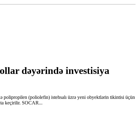
llar dəyərində investisiya
ipropilen (poliolefin) istehsalı üzrə yeni obyektlərin tikintisi üçün
ata keçirilir. SOCAR...