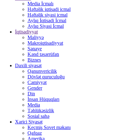
Media İcmalı
Həftəlik iqtisadi icmal
Həftəlik siyasi icmal
Aylıq İqtisadi İcmal
Aylıq Siyasi İcmal
İqtisadiyyat
Maliyyə
Makroiqtisadiyyat
Sənaye
Kənd təsərrüfatı
Biznes
Daxili siyasət
Qanunvericilik
Dövlət quruculuğu
Cəmiyyət
Gender
Din
İnsan Hüquqları
Media
Təhlükəsizlik
Sosial sahə
Xarici Siyasət
Keçmiş Sovet məkanı
Qafqaz
Amerika