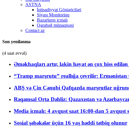
ASTNA
İqtisadiyyat Göstəriciləri
Siyası Monitorinq
Bazarların icmalı
Qarabağ münaqişəsi
Contact az
Son yenilənmə
(4 saat əvvəl)
Əməkhaqları artır, lakin həyat ən çox hiss edilən
“Tramp marşrutu” reallığa çevrilir: Ermənistan C
ABŞ və Çin Cənubi Qafqazda marşrutlar uğrund
Rəqəmsal Orta Dəhliz: Qazaxıstan və Azərbaycan Xə
Media icmalı: 4 avqust saat 16:00-dan 5 avqust 
Sosial şəbəkələr üçün 16 yaş həddi tətbiq olunur