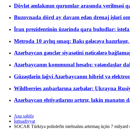
Dövlət əmlakının qurumlar arasında verilməsi qay
Buzovnada dörd ay davam edən drenaj işləri o
İran prezidentinin üzərində qara buludlar: istef
Metroda 10 aylıq sınaq: Bakı gələcəyə hazırlaşı
Azərbaycan gənclər siyasətini nəticələrə bağlamağ
Azərbaycanın kommunal hesabı: vətəndaşlar daha ç
Güzəştlərin ləğvi Azərbaycanın hibrid və elektro
Wildberries anbarlarına zərbələr: Ukrayna Rusiya
Azərbaycan ehtiyatlarını artırır, lakin manatın da
Ana səhifə
İqtisadiyyat
SOCAR Türkiyə poliolefin istehsalını artırmaq üçün 7 milyard do