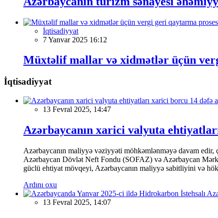
Azərbaycanın turizm sənayesi əhəmiyyə
İqtisadiyyat
7 Yanvar 2025 16:12
Müxtəlif mallar və xidmətlər üçün verg
İqtisadiyyat
13 Fevral 2025, 14:47
Azərbaycanın xarici valyuta ehtiyatları
Azərbaycanın maliyyə vəziyyəti möhkəmlənməyə davam edir, çünk
Azərbaycan Dövlət Neft Fondu (SOFAZ) və Azərbaycan Mərkəzi Ba
güclü ehtiyat mövqeyi, Azərbaycanın maliyyə sabitliyini və hökumə
Ardını oxu
13 Fevral 2025, 14:07