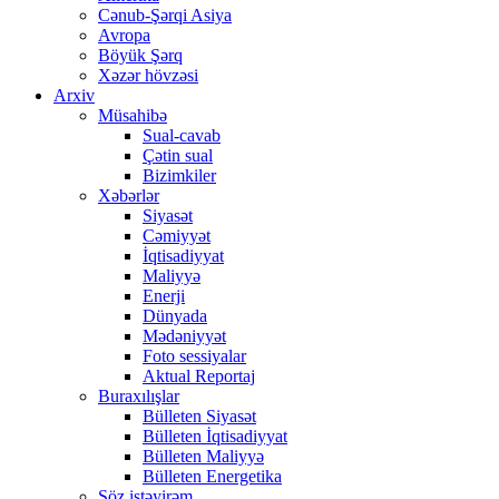
Cənub-Şərqi Asiya
Avropa
Böyük Şərq
Xəzər hövzəsi
Arxiv
Müsahibə
Sual-cavab
Çətin sual
Bizimkiler
Xəbərlər
Siyasət
Cəmiyyət
İqtisadiyyat
Maliyyə
Enerji
Dünyada
Mədəniyyət
Foto sessiyalar
Aktual Reportaj
Buraxılışlar
Bülleten Siyasət
Bülleten İqtisadiyyat
Bülleten Maliyyə
Bülleten Energetika
Söz istəyirəm