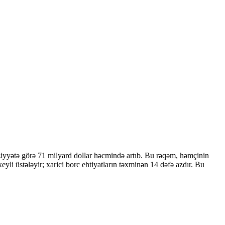
ziyyətə görə 71 milyard dollar həcmində artıb. Bu rəqəm, həmçinin
 üstələyir; xarici borc ehtiyatların təxminən 14 dəfə azdır. Bu