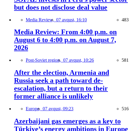
but does not disclose deal value
Media Review,
07 avqust, 16:10
483
Media Review: From 4:00 p.m. on
August 6 to 4:00 p.m. on August 7,
2026
Post-Soviet region,
07 avqust, 10:26
581
After the election, Armenia and
Russia seek a path toward de-
escalation, but a return to their
former alliance is unlikely
Europe,
07 avqust, 09:23
516
Azerbaijani gas emerges as a key to
Türkiye’s energy ambitions in Europe