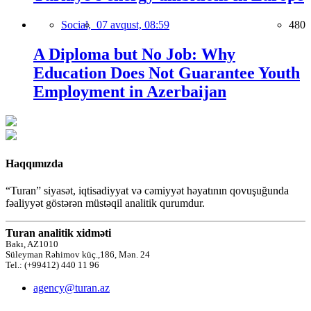
Social,
07 avqust, 08:59
480
A Diploma but No Job: Why
Education Does Not Guarantee Youth
Employment in Azerbaijan
Haqqımızda
“Turan” siyasət, iqtisadiyyat və cəmiyyət həyatının qovuşuğunda
fəaliyyət göstərən müstəqil analitik qurumdur.
Turan analitik xidməti
Bakı, AZ1010
Süleyman Rəhimov küç.,186, Mən. 24
Tel.: (+99412) 440 11 96
agency@turan.az