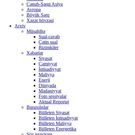
Cənub-Şərqi Asiya
Avropa
Böyük Şərq
Xəzər hövzəsi
Arxiv
Müsahibə
Sual-cavab
Çətin sual
Bizimkiler
Xəbərlər
Siyasət
Cəmiyyət
İqtisadiyyat
Maliyyə
Enerji
Dünyada
Mədəniyyət
Foto sessiyalar
Aktual Reportaj
Buraxılışlar
Bülleten Siyasət
Bülleten İqtisadiyyat
Bülleten Maliyyə
Bülleten Energetika
Söz istəyirəm