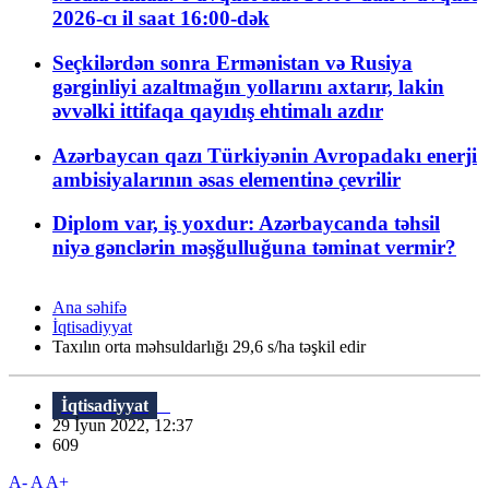
2026-cı il saat 16:00-dək
Seçkilərdən sonra Ermənistan və Rusiya
gərginliyi azaltmağın yollarını axtarır, lakin
əvvəlki ittifaqa qayıdış ehtimalı azdır
Azərbaycan qazı Türkiyənin Avropadakı enerji
ambisiyalarının əsas elementinə çevrilir
Diplom var, iş yoxdur: Azərbaycanda təhsil
niyə gənclərin məşğulluğuna təminat vermir?
Ana səhifə
İqtisadiyyat
Taxılın orta məhsuldarlığı 29,6 s/ha təşkil edir
İqtisadiyyat
29 İyun 2022, 12:37
609
A-
A
A+