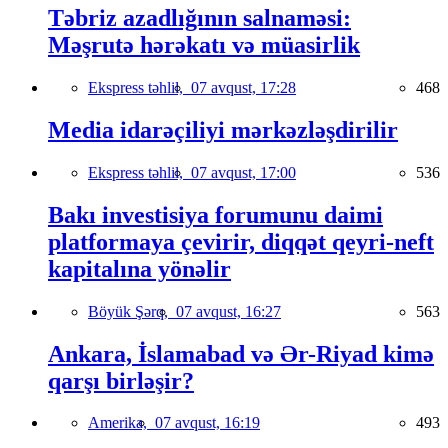
Təbriz azadlığının salnaməsi:
Məşrutə hərəkatı və müasirlik
Ekspress təhlil,
07 avqust, 17:28
468
Media idarəçiliyi mərkəzləşdirilir
Ekspress təhlil,
07 avqust, 17:00
536
Bakı investisiya forumunu daimi
platformaya çevirir, diqqət qeyri-neft
kapitalına yönəlir
Böyük Şərq,
07 avqust, 16:27
563
Ankara, İslamabad və Ər-Riyad kimə
qarşı birləşir?
Amerika,
07 avqust, 16:19
493