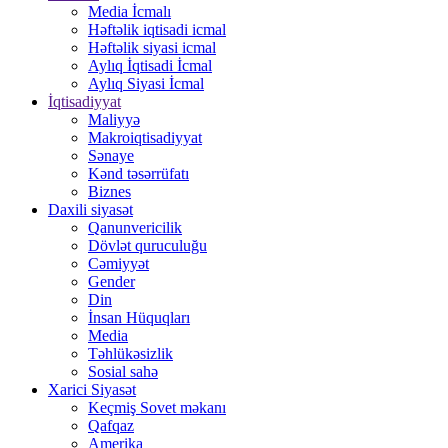
Media İcmalı
Həftəlik iqtisadi icmal
Həftəlik siyasi icmal
Aylıq İqtisadi İcmal
Aylıq Siyasi İcmal
İqtisadiyyat
Maliyyə
Makroiqtisadiyyat
Sənaye
Kənd təsərrüfatı
Biznes
Daxili siyasət
Qanunvericilik
Dövlət quruculuğu
Cəmiyyət
Gender
Din
İnsan Hüquqları
Media
Təhlükəsizlik
Sosial sahə
Xarici Siyasət
Keçmiş Sovet məkanı
Qafqaz
Amerika