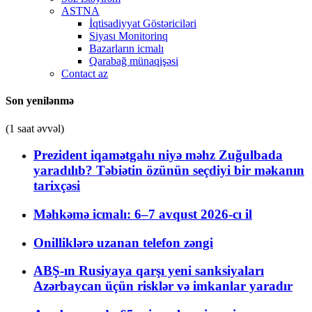
ASTNA
İqtisadiyyat Göstəriciləri
Siyası Monitorinq
Bazarların icmalı
Qarabağ münaqişəsi
Contact az
Son yenilənmə
(1 saat əvvəl)
Prezident iqamətgahı niyə məhz Zuğulbada
yaradılıb? Təbiətin özünün seçdiyi bir məkanın
tarixçəsi
Məhkəmə icmalı: 6–7 avqust 2026-cı il
Onilliklərə uzanan telefon zəngi
ABŞ-ın Rusiyaya qarşı yeni sanksiyaları
Azərbaycan üçün risklər və imkanlar yaradır