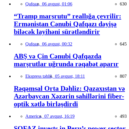
Qafqaz,
06 avqust, 01:06
630
“Tramp marşrutu” reallığa çevrilir:
Ermənistan Cənubi Qafqazı dəyişə
biləcək layihəni sürətləndirir
Qafqaz,
06 avqust, 00:32
645
ABŞ və Çin Cənubi Qafqazda
marşrutlar uğrunda rəqabət aparır
Ekspress təhlil,
05 avqust, 18:11
807
Rəqəmsal Orta Dəhliz: Qazaxıstan və
Azərbaycan Xəzərin sahillərini fiber-
optik xətlə birləşdirdi
America,
07 avqust, 16:19
493
SOFAZ invests in Peru’s power sector