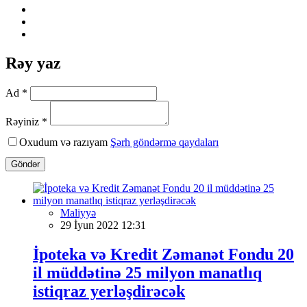
Rəy yaz
Ad *
Rəyiniz *
Oxudum və razıyam
Şərh göndərmə qaydaları
Göndər
Maliyyə
29 İyun 2022 12:31
İpoteka və Kredit Zəmanət Fondu 20
il müddətinə 25 milyon manatlıq
istiqraz yerləşdirəcək