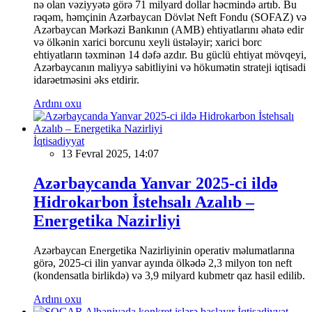
nə olan vəziyyətə görə 71 milyard dollar həcmində artıb. Bu
rəqəm, həmçinin Azərbaycan Dövlət Neft Fondu (SOFAZ) və
Azərbaycan Mərkəzi Bankının (AMB) ehtiyatlarını əhatə edir
və ölkənin xarici borcunu xeyli üstələyir; xarici borc
ehtiyatların təxminən 14 dəfə azdır. Bu güclü ehtiyat mövqeyi,
Azərbaycanın maliyyə sabitliyini və hökumətin strateji iqtisadi
idarəetməsini əks etdirir.
Ardını oxu
İqtisadiyyat
13 Fevral 2025, 14:07
Azərbaycanda Yanvar 2025-ci ildə
Hidrokarbon İstehsalı Azalıb –
Energetika Nazirliyi
Azərbaycan Energetika Nazirliyinin operativ məlumatlarına
görə, 2025-ci ilin yanvar ayında ölkədə 2,3 milyon ton neft
(kondensatla birlikdə) və 3,9 milyard kubmetr qaz hasil edilib.
Ardını oxu
İqtisadiyyat