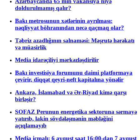
Azərbaycanda 65 min vakansiya niyə
doldurulmamış qalır?
Bakı metrosunun xətlərinin ayrılması:
nəqliyyat böhranından necə qaçmaq olar?
Təbriz azadlığının salnaməsi: Məşrutə hərəkatı
və müasirlik
Media idarəçiliyi mərkəzləşdirilir
Bakı investisiya forumunu daimi platformaya
çevirir, diqqət qeyri-neft kapitalına yönəlir
Ankara, İslamabad və Ər-Riyad kimə qarşı
birləşir?
SOFAZ Perunun energetika sektoruna sərmayə
yatırıb, lakin sövdələşmənin məbləğini
açıqlamayıb
Media icmalı: 6 avqust saat 16:00-dan 7 avqust