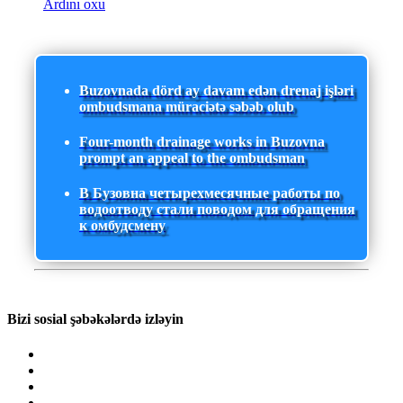
Ardını oxu
Buzovnada dörd ay davam edən drenaj işləri
ombudsmana müraciətə səbəb olub
Four-month drainage works in Buzovna
prompt an appeal to the ombudsman
В Бузовна четырехмесячные работы по
водоотводу стали поводом для обращения
к омбудсмену
Bizi sosial şəbəkələrdə izləyin