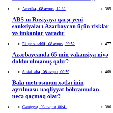
Amerika,
08 avqust, 12:32
385
ABŞ-ın Rusiyaya qarşı yeni
sanksiyaları Azərbaycan üçün risklər
və imkanlar yaradır
Ekspress təhlil,
08 avqust, 00:52
477
Azərbaycanda 65 min vakansiya niyə
doldurulmamış qalır?
Sosial sahə,
08 avqust, 00:50
468
Bakı metrosunun xətlərinin
ayrılması: nəqliyyat böhranından
necə qaçmaq olar?
Cəmiyyət,
08 avqust, 00:41
386