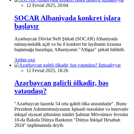
12 Fevral 2025, 20:04
SOCAR Albaniyada konkret işlərə
başlayır
Azərbaycan Dövlət Neft Şirkəti (SOCAR) Albaniyada
nümayəndəlik açıb və bu il konkret bir layihənin icrasına
başlamağa hazırlaşır, Albaniyanın "Albgaz" şirkəti bildirib.
Ardını oxu
İqtisadiyyat
12 Fevral 2025, 18:26
Azərbaycan gəlirli ölkədir, bəs
vətəndaşı?
"Azərbaycan hazırda 54 orta gəlirli ölkə arasındadır". Bunu
Prezident Administrasiyasının İqtisadi məsələlər və innovativ
inkişaf siyasəti şöbəsinin müdiri Şahmar Mövsümov fevralın
10-da Bakıda Dünya Bankının "Dünya İnkişaf Hesabatı
2024" təqdimatında deyib.