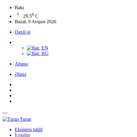
Bakı
0
29.5
C
Bazar, 9 Avqust 2026
Daxil ol
Abunə
Əlaqə
Turan
Ekspress təhlil
İcmallar