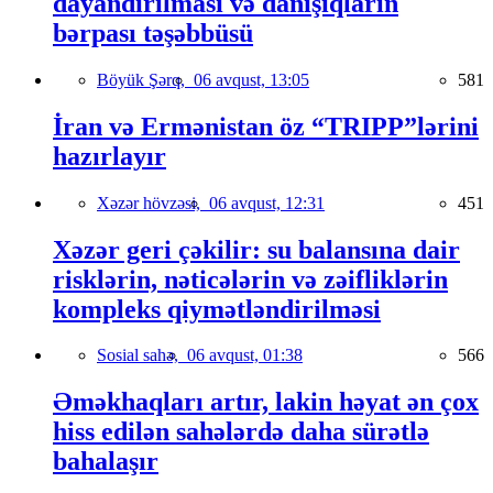
dayandırılması və danışıqların
bərpası təşəbbüsü
Böyük Şərq,
06 avqust, 13:05
581
İran və Ermənistan öz “TRIPP”lərini
hazırlayır
Xəzər hövzəsi,
06 avqust, 12:31
451
Xəzər geri çəkilir: su balansına dair
risklərin, nəticələrin və zəifliklərin
kompleks qiymətləndirilməsi
Sosial sahə,
06 avqust, 01:38
566
Əməkhaqları artır, lakin həyat ən çox
hiss edilən sahələrdə daha sürətlə
bahalaşır