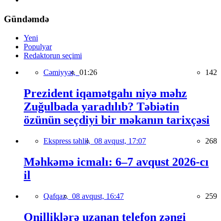
Gündəmdə
Yeni
Populyar
Redaktorun seçimi
Cəmiyyət,
01:26
142
Prezident iqamətgahı niyə məhz
Zuğulbada yaradılıb? Təbiətin
özünün seçdiyi bir məkanın tarixçəsi
Ekspress təhlil,
08 avqust, 17:07
268
Məhkəmə icmalı: 6–7 avqust 2026-cı
il
Qafqaz,
08 avqust, 16:47
259
Onilliklərə uzanan telefon zəngi