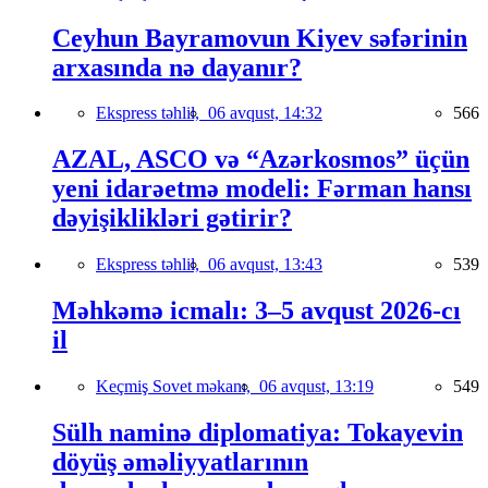
Ceyhun Bayramovun Kiyev səfərinin
arxasında nə dayanır?
Ekspress təhlil,
06 avqust, 14:32
566
AZAL, ASCO və “Azərkosmos” üçün
yeni idarəetmə modeli: Fərman hansı
dəyişiklikləri gətirir?
Ekspress təhlil,
06 avqust, 13:43
539
Məhkəmə icmalı: 3–5 avqust 2026-cı
il
Keçmiş Sovet məkanı,
06 avqust, 13:19
549
Sülh naminə diplomatiya: Tokayevin
döyüş əməliyyatlarının