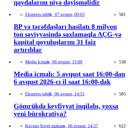
qaydalarını niyə dəyişməlidir
Ekspress təhlil,
07 avqust, 00:03
581
BP və tərəfdaşları hasilatı 8 milyon
ton səviyyəsində saxlamaqla AÇG-yə
kapital qoyuluşlarını 31 faiz
artırıblar
Media İcmalı,
06 avqust, 15:09
538
Media icmalı: 5 avqust saat 16:00-dan
6 avqust 2026-cı il saat 16:00-dək
Ekspress təhlil,
06 avqust, 14:51
585
Gömrükdə keyfiyyət inqilabı, yoxsa
yeni bürokratiya?
Keçmiş Sovet məkanı,
06 avqust, 14:37
622