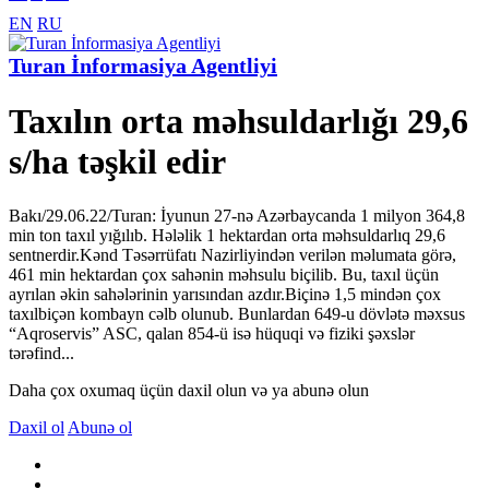
EN
RU
Turan İnformasiya Agentliyi
Taxılın orta məhsuldarlığı 29,6
s/ha təşkil edir
Bakı/29.06.22/Turan: İyunun 27-nə Azərbaycanda 1 milyon 364,8
min ton taxıl yığılıb. Hələlik 1 hektardan orta məhsuldarlıq 29,6
sentnerdir.Kənd Təsərrüfatı Nazirliyindən verilən məlumata görə,
461 min hektardan çox sahənin məhsulu biçilib. Bu, taxıl üçün
ayrılan əkin sahələrinin yarısından azdır.Biçinə 1,5 mindən çox
taxılbiçən kombayn cəlb olunub. Bunlardan 649-u dövlətə məxsus
“Aqroservis” ASC, qalan 854-ü isə hüquqi və fiziki şəxslər
tərəfind...
Daha çox oxumaq üçün daxil olun və ya abunə olun
Daxil ol
Abunə ol