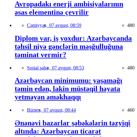
Avropadakı enerji ambisiyalarının
əsas elementinə çevrilir
Cəmiyyət,
07 avqust, 08:59
480
Diplom var, iş yoxdur: Azərbaycanda
təhsil niyə gənclərin məşğulluğuna
təminat vermir?
Sosial sahə,
07 avqust, 08:53
480
Azərbaycan minimumu: yaşamağı
təmin edən, lakin müstəqil həyata
yetməyən əməkhaqqı
Biznes,
07 avqust, 08:44
460
Ənənəvi bazarlar şəbəkələrin təzyiqi
altında: Azərbaycan ticarət