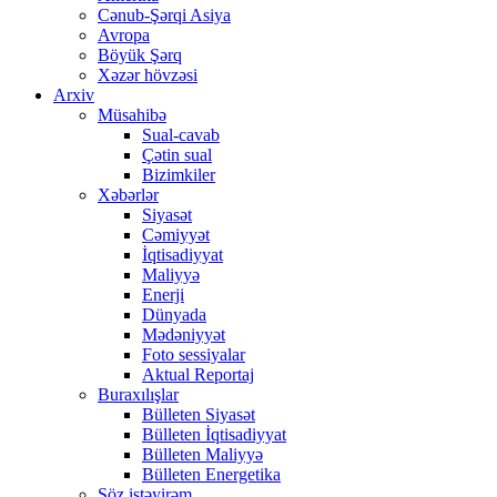
Cənub-Şərqi Asiya
Avropa
Böyük Şərq
Xəzər hövzəsi
Arxiv
Müsahibə
Sual-cavab
Çətin sual
Bizimkiler
Xəbərlər
Siyasət
Cəmiyyət
İqtisadiyyat
Maliyyə
Enerji
Dünyada
Mədəniyyət
Foto sessiyalar
Aktual Reportaj
Buraxılışlar
Bülleten Siyasət
Bülleten İqtisadiyyat
Bülleten Maliyyə
Bülleten Energetika
Söz istəyirəm