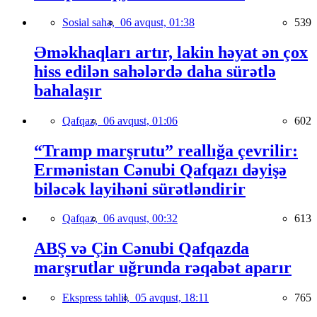
Sosial sahə,
06 avqust, 01:38
539
Əməkhaqları artır, lakin həyat ən çox
hiss edilən sahələrdə daha sürətlə
bahalaşır
Qafqaz,
06 avqust, 01:06
602
“Tramp marşrutu” reallığa çevrilir:
Ermənistan Cənubi Qafqazı dəyişə
biləcək layihəni sürətləndirir
Qafqaz,
06 avqust, 00:32
613
ABŞ və Çin Cənubi Qafqazda
marşrutlar uğrunda rəqabət aparır
Ekspress təhlil,
05 avqust, 18:11
765