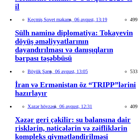
il
Keçmiş Sovet məkanı,
06 avqust, 13:19
499
Sülh naminə diplomatiya: Tokayevin
döyüş əməliyyatlarının
dayandırılması və danışıqların
bərpası təşəbbüsü
Böyük Şərq,
06 avqust, 13:05
533
İran və Ermənistan öz “TRIPP”lərini
hazırlayır
Xəzər hövzəsi,
06 avqust, 12:31
409
Xəzər geri çəkilir: su balansına dair
risklərin, nəticələrin və zəifliklərin
kompleks qiymətləndirilməsi