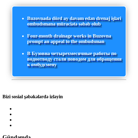
Buzovnada dörd ay davam edən drenaj işləri
ombudsmana müraciətə səbəb olub
Four-month drainage works in Buzovna
prompt an appeal to the ombudsman
В Бузовна четырехмесячные работы по
водоотводу стали поводом для обращения
к омбудсмену
Bizi sosial şəbəkələrdə izləyin
Gündəmdə