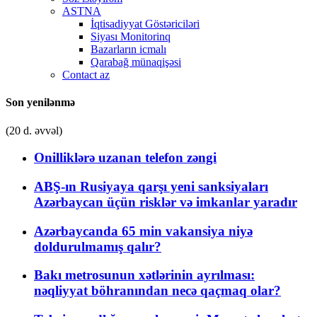
ASTNA
İqtisadiyyat Göstəriciləri
Siyası Monitorinq
Bazarların icmalı
Qarabağ münaqişəsi
Contact az
Son yenilənmə
(20 d. əvvəl)
Onilliklərə uzanan telefon zəngi
ABŞ-ın Rusiyaya qarşı yeni sanksiyaları
Azərbaycan üçün risklər və imkanlar yaradır
Azərbaycanda 65 min vakansiya niyə
doldurulmamış qalır?
Bakı metrosunun xətlərinin ayrılması:
nəqliyyat böhranından necə qaçmaq olar?