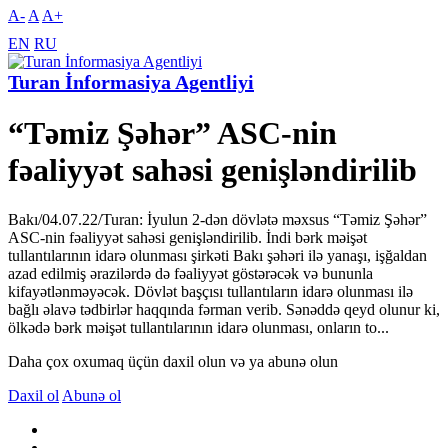
A-
A
A+
EN
RU
Turan İnformasiya Agentliyi
“Təmiz Şəhər” ASC-nin
fəaliyyət sahəsi genişləndirilib
Bakı/04.07.22/Turan: İyulun 2-dən dövlətə məxsus “Təmiz Şəhər”
ASC-nin fəaliyyət sahəsi genişləndirilib. İndi bərk məişət
tullantılarının idarə olunması şirkəti Bakı şəhəri ilə yanaşı, işğaldan
azad edilmiş ərazilərdə də fəaliyyət göstərəcək və bununla
kifayətlənməyəcək. Dövlət başçısı tullantıların idarə olunması ilə
bağlı əlavə tədbirlər haqqında fərman verib. Sənəddə qeyd olunur ki,
ölkədə bərk məişət tullantılarının idarə olunması, onların to...
Daha çox oxumaq üçün daxil olun və ya abunə olun
Daxil ol
Abunə ol