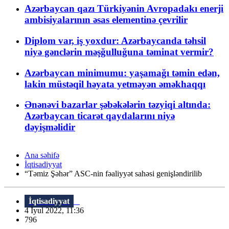
Azərbaycan qazı Türkiyənin Avropadakı enerji
ambisiyalarının əsas elementinə çevrilir
Diplom var, iş yoxdur: Azərbaycanda təhsil
niyə gənclərin məşğulluğuna təminat vermir?
Azərbaycan minimumu: yaşamağı təmin edən,
lakin müstəqil həyata yetməyən əməkhaqqı
Ənənəvi bazarlar şəbəkələrin təzyiqi altında:
Azərbaycan ticarət qaydalarını niyə
dəyişməlidir
Ana səhifə
İqtisadiyyat
“Təmiz Şəhər” ASC-nin fəaliyyət sahəsi genişləndirilib
İqtisadiyyat
4 İyul 2022, 11:36
796