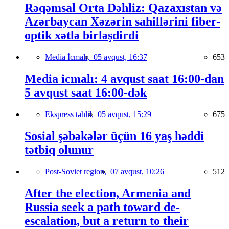
Rəqəmsal Orta Dəhliz: Qazaxıstan və
Azərbaycan Xəzərin sahillərini fiber-
optik xətlə birləşdirdi
Media İcmalı,
05 avqust, 16:37
653
Media icmalı: 4 avqust saat 16:00-dan
5 avqust saat 16:00-dək
Ekspress təhlil,
05 avqust, 15:29
675
Sosial şəbəkələr üçün 16 yaş həddi
tətbiq olunur
Post-Soviet region,
07 avqust, 10:26
512
After the election, Armenia and
Russia seek a path toward de-
escalation, but a return to their