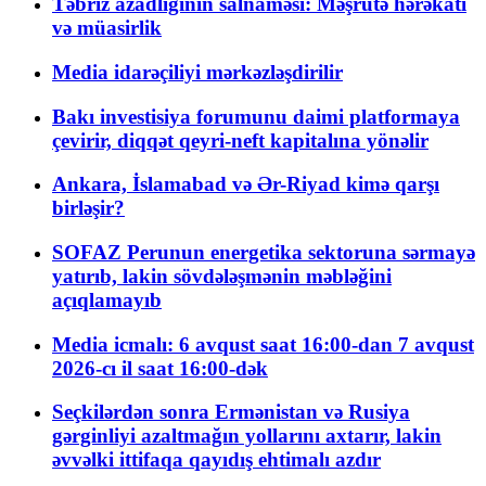
Təbriz azadlığının salnaməsi: Məşrutə hərəkatı
və müasirlik
Media idarəçiliyi mərkəzləşdirilir
Bakı investisiya forumunu daimi platformaya
çevirir, diqqət qeyri-neft kapitalına yönəlir
Ankara, İslamabad və Ər-Riyad kimə qarşı
birləşir?
SOFAZ Perunun energetika sektoruna sərmayə
yatırıb, lakin sövdələşmənin məbləğini
açıqlamayıb
Media icmalı: 6 avqust saat 16:00-dan 7 avqust
2026-cı il saat 16:00-dək
Seçkilərdən sonra Ermənistan və Rusiya
gərginliyi azaltmağın yollarını axtarır, lakin
əvvəlki ittifaqa qayıdış ehtimalı azdır