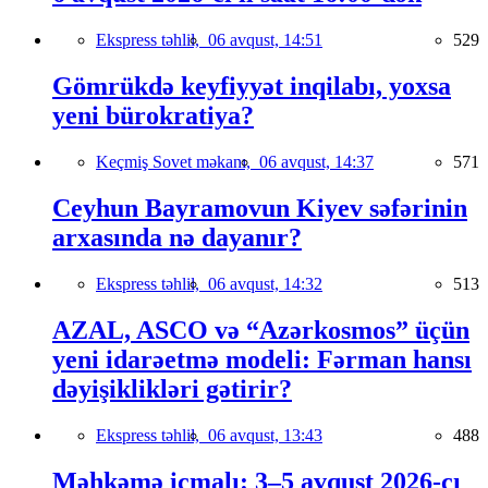
Ekspress təhlil,
06 avqust, 14:51
529
Gömrükdə keyfiyyət inqilabı, yoxsa
yeni bürokratiya?
Keçmiş Sovet məkanı,
06 avqust, 14:37
571
Ceyhun Bayramovun Kiyev səfərinin
arxasında nə dayanır?
Ekspress təhlil,
06 avqust, 14:32
513
AZAL, ASCO və “Azərkosmos” üçün
yeni idarəetmə modeli: Fərman hansı
dəyişiklikləri gətirir?
Ekspress təhlil,
06 avqust, 13:43
488
Məhkəmə icmalı: 3–5 avqust 2026-cı