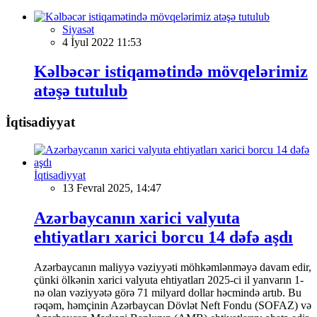
Siyasət
4 İyul 2022 11:53
Kəlbəcər istiqamətində mövqelərimiz
atəşə tutulub
İqtisadiyyat
İqtisadiyyat
13 Fevral 2025, 14:47
Azərbaycanın xarici valyuta
ehtiyatları xarici borcu 14 dəfə aşdı
Azərbaycanın maliyyə vəziyyəti möhkəmlənməyə davam edir,
çünki ölkənin xarici valyuta ehtiyatları 2025-ci il yanvarın 1-
nə olan vəziyyətə görə 71 milyard dollar həcmində artıb. Bu
rəqəm, həmçinin Azərbaycan Dövlət Neft Fondu (SOFAZ) və