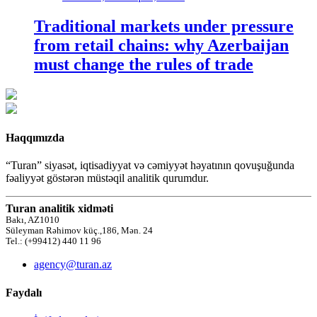
Traditional markets under pressure
from retail chains: why Azerbaijan
must change the rules of trade
Haqqımızda
“Turan” siyasət, iqtisadiyyat və cəmiyyət həyatının qovuşuğunda
fəaliyyət göstərən müstəqil analitik qurumdur.
Turan analitik xidməti
Bakı, AZ1010
Süleyman Rəhimov küç.,186, Mən. 24
Tel.: (+99412) 440 11 96
agency@turan.az
Faydalı