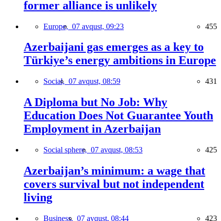
former alliance is unlikely
Europe,
07 avqust, 09:23
455
Azerbaijani gas emerges as a key to
Türkiye’s energy ambitions in Europe
Social,
07 avqust, 08:59
431
A Diploma but No Job: Why
Education Does Not Guarantee Youth
Employment in Azerbaijan
Social sphere,
07 avqust, 08:53
425
Azerbaijan’s minimum: a wage that
covers survival but not independent
living
Business,
07 avqust, 08:44
423