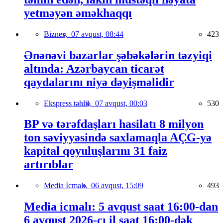
yetməyən əməkhaqqı
Biznes,
07 avqust, 08:44
423
Ənənəvi bazarlar şəbəkələrin təzyiqi
altında: Azərbaycan ticarət
qaydalarını niyə dəyişməlidir
Ekspress təhlil,
07 avqust, 00:03
530
BP və tərəfdaşları hasilatı 8 milyon
ton səviyyəsində saxlamaqla AÇG-yə
kapital qoyuluşlarını 31 faiz
artırıblar
Media İcmalı,
06 avqust, 15:09
493
Media icmalı: 5 avqust saat 16:00-dan
6 avqust 2026-cı il saat 16:00-dək