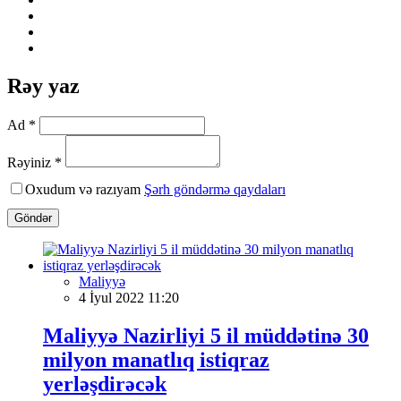
Rəy yaz
Ad *
Rəyiniz *
Oxudum və razıyam
Şərh göndərmə qaydaları
Göndər
Maliyyə
4 İyul 2022 11:20
Maliyyə Nazirliyi 5 il müddətinə 30
milyon manatlıq istiqraz
yerləşdirəcək