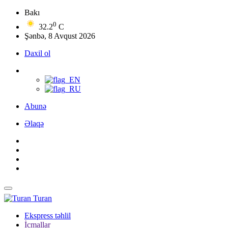
Bakı
0
32.2
C
Şənbə, 8 Avqust 2026
Daxil ol
Abunə
Əlaqə
Turan
Ekspress təhlil
İcmallar