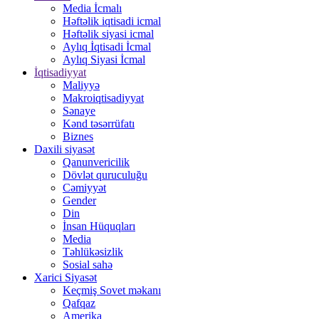
Media İcmalı
Həftəlik iqtisadi icmal
Həftəlik siyasi icmal
Aylıq İqtisadi İcmal
Aylıq Siyasi İcmal
İqtisadiyyat
Maliyyə
Makroiqtisadiyyat
Sənaye
Kənd təsərrüfatı
Biznes
Daxili siyasət
Qanunvericilik
Dövlət quruculuğu
Cəmiyyət
Gender
Din
İnsan Hüquqları
Media
Təhlükəsizlik
Sosial sahə
Xarici Siyasət
Keçmiş Sovet məkanı
Qafqaz
Amerika