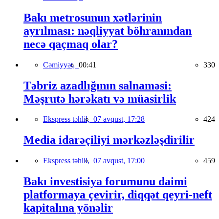
Bakı metrosunun xətlərinin
ayrılması: nəqliyyat böhranından
necə qaçmaq olar?
Cəmiyyət,
00:41
330
Təbriz azadlığının salnaməsi:
Məşrutə hərəkatı və müasirlik
Ekspress təhlil,
07 avqust, 17:28
424
Media idarəçiliyi mərkəzləşdirilir
Ekspress təhlil,
07 avqust, 17:00
459
Bakı investisiya forumunu daimi
platformaya çevirir, diqqət qeyri-neft
kapitalına yönəlir