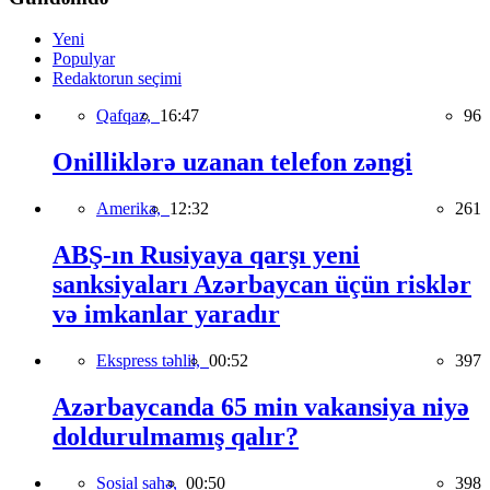
Yeni
Populyar
Redaktorun seçimi
Qafqaz,
16:47
96
Onilliklərə uzanan telefon zəngi
Amerika,
12:32
261
ABŞ-ın Rusiyaya qarşı yeni
sanksiyaları Azərbaycan üçün risklər
və imkanlar yaradır
Ekspress təhlil,
00:52
397
Azərbaycanda 65 min vakansiya niyə
doldurulmamış qalır?
Sosial sahə,
00:50
398