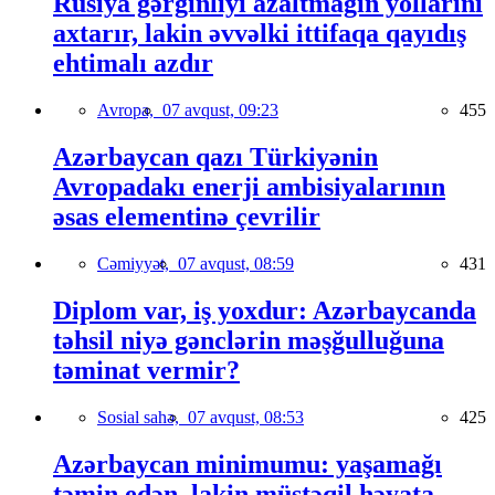
Rusiya gərginliyi azaltmağın yollarını
axtarır, lakin əvvəlki ittifaqa qayıdış
ehtimalı azdır
Avropa,
07 avqust, 09:23
455
Azərbaycan qazı Türkiyənin
Avropadakı enerji ambisiyalarının
əsas elementinə çevrilir
Cəmiyyət,
07 avqust, 08:59
431
Diplom var, iş yoxdur: Azərbaycanda
təhsil niyə gənclərin məşğulluğuna
təminat vermir?
Sosial sahə,
07 avqust, 08:53
425
Azərbaycan minimumu: yaşamağı
təmin edən, lakin müstəqil həyata