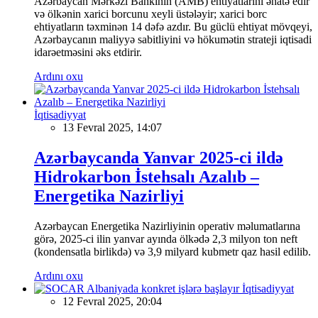
Azərbaycan Mərkəzi Bankının (AMB) ehtiyatlarını əhatə edir
və ölkənin xarici borcunu xeyli üstələyir; xarici borc
ehtiyatların təxminən 14 dəfə azdır. Bu güclü ehtiyat mövqeyi,
Azərbaycanın maliyyə sabitliyini və hökumətin strateji iqtisadi
idarəetməsini əks etdirir.
Ardını oxu
İqtisadiyyat
13 Fevral 2025, 14:07
Azərbaycanda Yanvar 2025-ci ildə
Hidrokarbon İstehsalı Azalıb –
Energetika Nazirliyi
Azərbaycan Energetika Nazirliyinin operativ məlumatlarına
görə, 2025-ci ilin yanvar ayında ölkədə 2,3 milyon ton neft
(kondensatla birlikdə) və 3,9 milyard kubmetr qaz hasil edilib.
Ardını oxu
İqtisadiyyat
12 Fevral 2025, 20:04