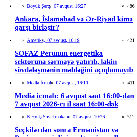
Böyük Şərq,
07 avqust, 16:27
486
Ankara, İslamabad və Ər-Riyad kimə
qarşı birləşir?
Amerika,
07 avqust, 16:19
421
SOFAZ Perunun energetika
sektoruna sərmayə yatırıb, lakin
sövdələşmənin məbləğini açıqlamayıb
Media İcmalı,
07 avqust, 16:10
411
Media icmalı: 6 avqust saat 16:00-dan
7 avqust 2026-cı il saat 16:00-dək
Keçmiş Sovet məkanı,
07 avqust, 10:26
512
Seçkilərdən sonra Ermənistan və