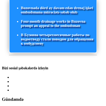
Buzovnada dörd ay davam edən drenaj işləri
ombudsmana müraciətə səbəb olub
Four-month drainage works in Buzovna
prompt an appeal to the ombudsman
В Бузовна четырехмесячные работы по
водоотводу стали поводом для обращения
к омбудсмену
Bizi sosial şəbəkələrdə izləyin
Gündəmdə