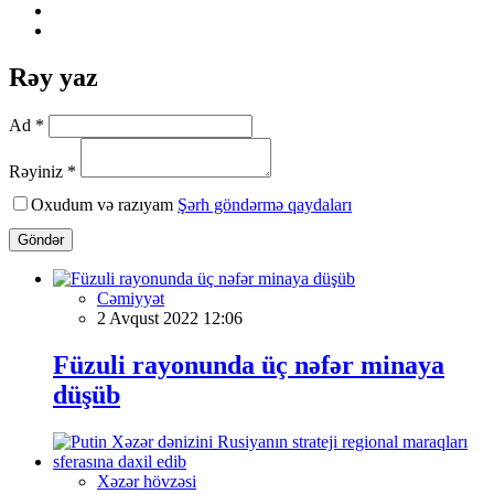
Rəy yaz
Ad *
Rəyiniz *
Oxudum və razıyam
Şərh göndərmə qaydaları
Göndər
Cəmiyyət
2 Avqust 2022 12:06
Füzuli rayonunda üç nəfər minaya
düşüb
Xəzər hövzəsi