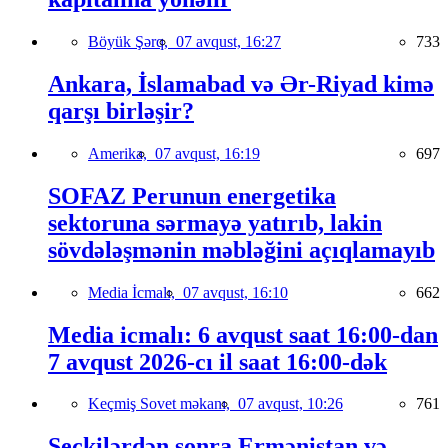
Böyük Şərq,
07 avqust, 16:27
733
Ankara, İslamabad və Ər-Riyad kimə
qarşı birləşir?
Amerika,
07 avqust, 16:19
697
SOFAZ Perunun energetika
sektoruna sərmayə yatırıb, lakin
sövdələşmənin məbləğini açıqlamayıb
Media İcmalı,
07 avqust, 16:10
662
Media icmalı: 6 avqust saat 16:00-dan
7 avqust 2026-cı il saat 16:00-dək
Keçmiş Sovet məkanı,
07 avqust, 10:26
761
Seçkilərdən sonra Ermənistan və