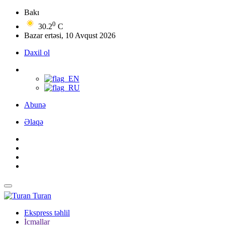
Bakı
0
30.2
C
Bazar ertəsi, 10 Avqust 2026
Daxil ol
Abunə
Əlaqə
Turan
Ekspress təhlil
İcmallar