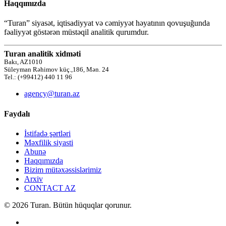
Haqqımızda
“Turan” siyasət, iqtisadiyyat və cəmiyyət həyatının qovuşuğunda
fəaliyyət göstərən müstəqil analitik qurumdur.
Turan analitik xidməti
Bakı, AZ1010
Süleyman Rəhimov küç.,186, Mən. 24
Tel.: (+99412) 440 11 96
agency@turan.az
Faydalı
İstifadə şərtləri
Məxfilik siyasti
Abunə
Haqqımızda
Bizim mütəxəssislərimiz
Arxiv
CONTACT AZ
© 2026 Turan. Bütün hüquqlar qorunur.