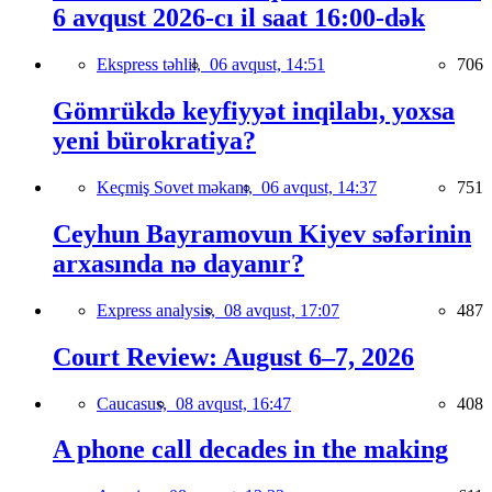
6 avqust 2026-cı il saat 16:00-dək
Ekspress təhlil,
06 avqust, 14:51
706
Gömrükdə keyfiyyət inqilabı, yoxsa
yeni bürokratiya?
Keçmiş Sovet məkanı,
06 avqust, 14:37
751
Ceyhun Bayramovun Kiyev səfərinin
arxasında nə dayanır?
Express analysis,
08 avqust, 17:07
487
Court Review: August 6–7, 2026
Caucasus,
08 avqust, 16:47
408
A phone call decades in the making