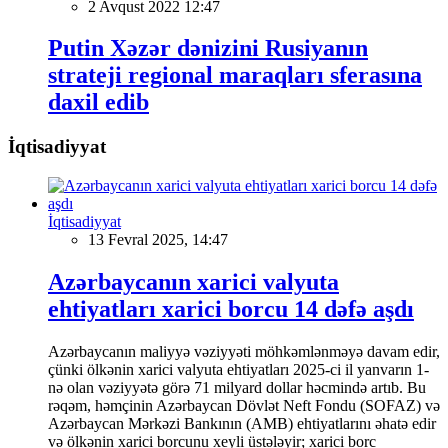
2 Avqust 2022 12:47
Putin Xəzər dənizini Rusiyanın
strateji regional maraqları sferasına
daxil edib
İqtisadiyyat
İqtisadiyyat
13 Fevral 2025, 14:47
Azərbaycanın xarici valyuta
ehtiyatları xarici borcu 14 dəfə aşdı
Azərbaycanın maliyyə vəziyyəti möhkəmlənməyə davam edir,
çünki ölkənin xarici valyuta ehtiyatları 2025-ci il yanvarın 1-
nə olan vəziyyətə görə 71 milyard dollar həcmində artıb. Bu
rəqəm, həmçinin Azərbaycan Dövlət Neft Fondu (SOFAZ) və
Azərbaycan Mərkəzi Bankının (AMB) ehtiyatlarını əhatə edir
və ölkənin xarici borcunu xeyli üstələyir; xarici borc