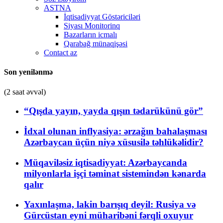
ASTNA
İqtisadiyyat Göstəriciləri
Siyası Monitorinq
Bazarların icmalı
Qarabağ münaqişəsi
Contact az
Son yenilənmə
(2 saat əvvəl)
“Qışda yayın, yayda qışın tədarükünü gör”
İdxal olunan inflyasiya: ərzağın bahalaşması
Azərbaycan üçün niyə xüsusilə təhlükəlidir?
Müqaviləsiz iqtisadiyyat: Azərbaycanda
milyonlarla işçi təminat sistemindən kənarda
qalır
Yaxınlaşma, lakin barışıq deyil: Rusiya və
Gürcüstan eyni müharibəni fərqli oxuyur