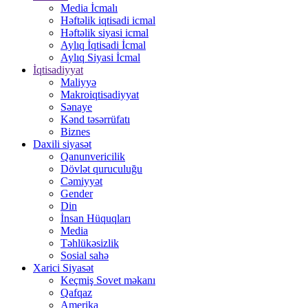
Media İcmalı
Həftəlik iqtisadi icmal
Həftəlik siyasi icmal
Aylıq İqtisadi İcmal
Aylıq Siyasi İcmal
İqtisadiyyat
Maliyyə
Makroiqtisadiyyat
Sənaye
Kənd təsərrüfatı
Biznes
Daxili siyasət
Qanunvericilik
Dövlət quruculuğu
Cəmiyyət
Gender
Din
İnsan Hüquqları
Media
Təhlükəsizlik
Sosial sahə
Xarici Siyasət
Keçmiş Sovet məkanı
Qafqaz
Amerika