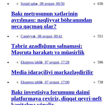
Sosial sahə,
08 avqust, 00:50
636
Bakı metrosunun xətlərinin
ayrılması: nəqliyyat böhranından
necə qaçmaq olar?
Cəmiyyət,
08 avqust, 00:41
551
Təbriz azadlığının salnaməsi:
Məşrutə hərəkatı və müasirlik
Ekspress təhlil,
07 avqust, 17:28
596
Media idarəçiliyi mərkəzləşdirilir
Ekspress təhlil,
07 avqust, 17:00
738
Bakı investisiya forumunu daimi
platformaya çevirir, diqqət qeyri-neft
kapitalına yönəlir