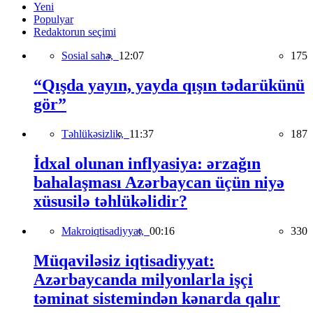
Yeni
Populyar
Redaktorun seçimi
Sosial sahə,
12:07
175
“Qışda yayın, yayda qışın tədarükünü
gör”
Təhlükəsizlik,
11:37
187
İdxal olunan inflyasiya: ərzağın
bahalaşması Azərbaycan üçün niyə
xüsusilə təhlükəlidir?
Makroiqtisadiyyat,
00:16
330
Müqaviləsiz iqtisadiyyat:
Azərbaycanda milyonlarla işçi
təminat sistemindən kənarda qalır