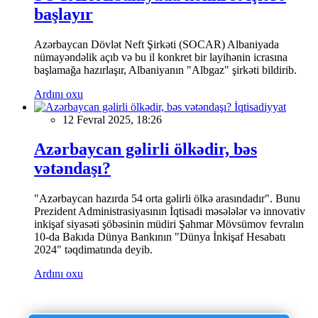
başlayır
Azərbaycan Dövlət Neft Şirkəti (SOCAR) Albaniyada
nümayəndəlik açıb və bu il konkret bir layihənin icrasına
başlamağa hazırlaşır, Albaniyanın "Albgaz" şirkəti bildirib.
Ardını oxu
İqtisadiyyat
12 Fevral 2025, 18:26
Azərbaycan gəlirli ölkədir, bəs
vətəndaşı?
"Azərbaycan hazırda 54 orta gəlirli ölkə arasındadır". Bunu
Prezident Administrasiyasının İqtisadi məsələlər və innovativ
inkişaf siyasəti şöbəsinin müdiri Şahmar Mövsümov fevralın
10-da Bakıda Dünya Bankının "Dünya İnkişaf Hesabatı
2024" təqdimatında deyib.
Ardını oxu