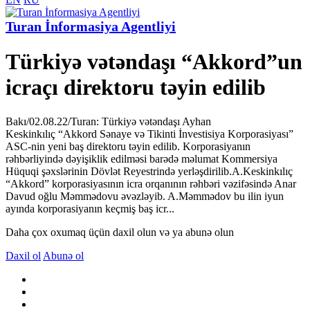
Turan İnformasiya Agentliyi
Türkiyə vətəndaşı “Akkord”un
icraçı direktoru təyin edilib
Bakı/02.08.22/Turan: Türkiyə vətəndaşı Ayhan
Keskinkılıç “Akkord Sənaye və Tikinti İnvestisiya Korporasiyası”
ASC-nin yeni baş direktoru təyin edilib. Korporasiyanın
rəhbərliyində dəyişiklik edilməsi barədə məlumat Kommersiya
Hüquqi şəxslərinin Dövlət Reyestrində yerləşdirilib.A.Keskinkılıç
“Akkord” korporasiyasının icra orqanının rəhbəri vəzifəsində Anar
Davud oğlu Məmmədovu əvəzləyib. A.Məmmədov bu ilin iyun
ayında korporasiyanın keçmiş baş icr...
Daha çox oxumaq üçün daxil olun və ya abunə olun
Daxil ol
Abunə ol