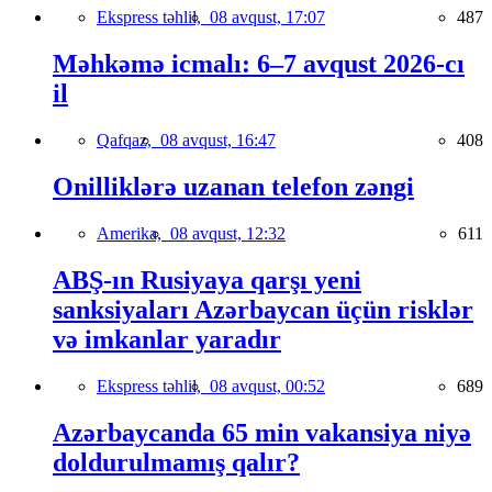
Ekspress təhlil,
08 avqust, 17:07
487
Məhkəmə icmalı: 6–7 avqust 2026-cı
il
Qafqaz,
08 avqust, 16:47
408
Onilliklərə uzanan telefon zəngi
Amerika,
08 avqust, 12:32
611
ABŞ-ın Rusiyaya qarşı yeni
sanksiyaları Azərbaycan üçün risklər
və imkanlar yaradır
Ekspress təhlil,
08 avqust, 00:52
689
Azərbaycanda 65 min vakansiya niyə
doldurulmamış qalır?