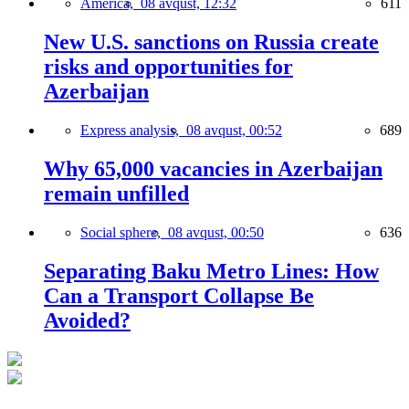
America,
08 avqust, 12:32
611
New U.S. sanctions on Russia create
risks and opportunities for
Azerbaijan
Express analysis,
08 avqust, 00:52
689
Why 65,000 vacancies in Azerbaijan
remain unfilled
Social sphere,
08 avqust, 00:50
636
Separating Baku Metro Lines: How
Can a Transport Collapse Be
Avoided?