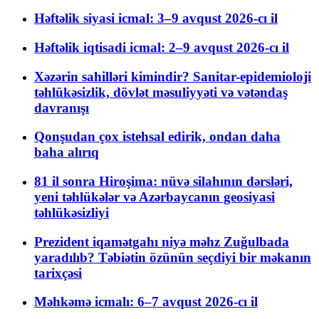
Həftəlik siyasi icmal: 3–9 avqust 2026-cı il
Həftəlik iqtisadi icmal: 2–9 avqust 2026-cı il
Xəzərin sahilləri kimindir? Sanitar-epidemioloji
təhlükəsizlik, dövlət məsuliyyəti və vətəndaş
davranışı
Qonşudan çox istehsal edirik, ondan daha
baha alırıq
81 il sonra Hiroşima: nüvə silahının dərsləri,
yeni təhlükələr və Azərbaycanın geosiyasi
təhlükəsizliyi
Prezident iqamətgahı niyə məhz Zuğulbada
yaradılıb? Təbiətin özünün seçdiyi bir məkanın
tarixçəsi
Məhkəmə icmalı: 6–7 avqust 2026-cı il