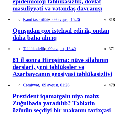
epidemioloji təhlükəsizlik, dövlət
məsuliyyəti və vətəndaş davranışı
Kənd təsərrüfatı,
09 avqust, 15:26
818
Qonşudan çox istehsal edirik, ondan
daha baha alırıq
Təhlükəsizlik,
09 avqust, 13:40
371
81 il sonra Hiroşima: nüvə silahının
dərsləri, yeni təhlükələr və
Azərbaycanın geosiyasi təhlükəsizliyi
Cəmiyyət,
09 avqust, 01:26
478
Prezident iqamətgahı niyə məhz
Zuğulbada yaradılıb? Təbiətin
özünün seçdiyi bir məkanın tarixçəsi