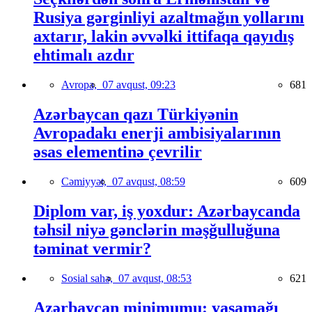
Rusiya gərginliyi azaltmağın yollarını
axtarır, lakin əvvəlki ittifaqa qayıdış
ehtimalı azdır
Avropa,
07 avqust, 09:23
681
Azərbaycan qazı Türkiyənin
Avropadakı enerji ambisiyalarının
əsas elementinə çevrilir
Cəmiyyət,
07 avqust, 08:59
609
Diplom var, iş yoxdur: Azərbaycanda
təhsil niyə gənclərin məşğulluğuna
təminat vermir?
Sosial sahə,
07 avqust, 08:53
621
Azərbaycan minimumu: yaşamağı