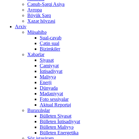
Cənub-Şərqi Asiya
Avropa
Böyük Şərq
Xəzər hövzəsi
Arxiv
Müsahibə
Sual-cavab
Çətin sual
Bizimkiler
Xəbərlər
Siyasət
Cəmiyyət
İqtisadiyyat
Maliyyə
Enerji
Dünyada
Mədəniyyət
Foto sessiyalar
Aktual Reportaj
Buraxılışlar
Bülleten Siyasət
Bülleten İqtisadiyyat
Bülleten Maliyyə
Bülleten Energetika
Söz istəyirəm