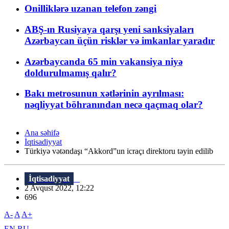
Onilliklərə uzanan telefon zəngi
ABŞ-ın Rusiyaya qarşı yeni sanksiyaları
Azərbaycan üçün risklər və imkanlar yaradır
Azərbaycanda 65 min vakansiya niyə
doldurulmamış qalır?
Bakı metrosunun xətlərinin ayrılması:
nəqliyyat böhranından necə qaçmaq olar?
Ana səhifə
İqtisadiyyat
Türkiyə vətəndaşı “Akkord”un icraçı direktoru təyin edilib
İqtisadiyyat
2 Avqust 2022, 12:22
696
A-
A
A+
EN
RU