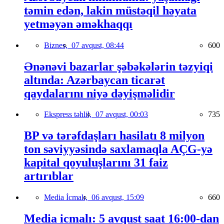
təmin edən, lakin müstəqil həyata
yetməyən əməkhaqqı
Biznes,
07 avqust, 08:44
600
Ənənəvi bazarlar şəbəkələrin təzyiqi
altında: Azərbaycan ticarət
qaydalarını niyə dəyişməlidir
Ekspress təhlil,
07 avqust, 00:03
735
BP və tərəfdaşları hasilatı 8 milyon
ton səviyyəsində saxlamaqla AÇG-yə
kapital qoyuluşlarını 31 faiz
artırıblar
Media İcmalı,
06 avqust, 15:09
660
Media icmalı: 5 avqust saat 16:00-dan