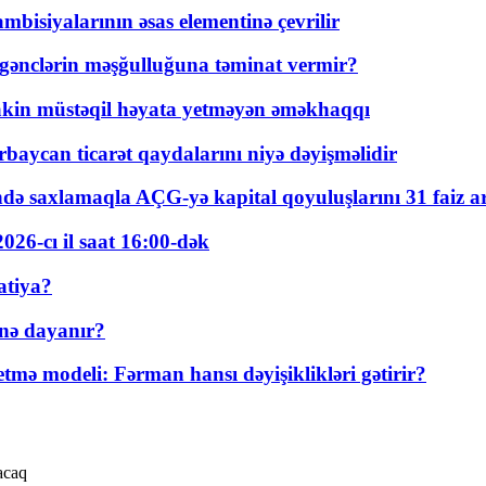
bisiyalarının əsas elementinə çevrilir
 gənclərin məşğulluğuna təminat vermir?
kin müstəqil həyata yetməyən əməkhaqqı
rbaycan ticarət qaydalarını niyə dəyişməlidir
ində saxlamaqla AÇG-yə kapital qoyuluşlarını 31 faiz ar
026-cı il saat 16:00-dək
atiya?
nə dayanır?
ə modeli: Fərman hansı dəyişiklikləri gətirir?
acaq