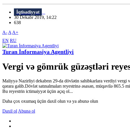
İqtisadiyyat
30 Dekabr 2019, 14:22
638
A-
A
A+
EN
RU
Turan İnformasiya Agentliyi
Vergi və gömrük güzəştləri reyes
Maliyyə Nazirliyi dekabrın 29-da dövlətin sahibkarlara verdiyi vergi 
qərara gəlib.Dövlət satınalmaları reyestrinə əsasən, müqavilə 865.5 
Bu reyestrin ictimaiyyət üçün açıq ol...
Daha çox oxumaq üçün daxil olun və ya abunə olun
Daxil ol
Abunə ol