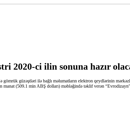
tri 2020-ci ilin sonuna hazır ola
və gömrük güzəştləri ilə bağlı məlumatların elektron qeydlərinin mərkəz
min manat (509.1 min ABŞ dolları) məbləğində təklif verən “Evrodizayn