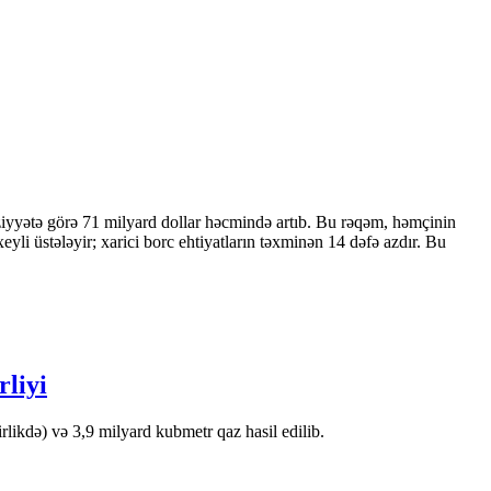
ziyyətə görə 71 milyard dollar həcmində artıb. Bu rəqəm, həmçinin
 üstələyir; xarici borc ehtiyatların təxminən 14 dəfə azdır. Bu
rliyi
likdə) və 3,9 milyard kubmetr qaz hasil edilib.