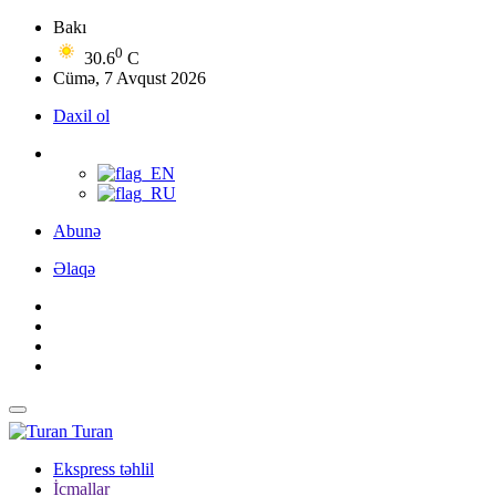
Bakı
0
30.6
C
Cümə, 7 Avqust 2026
Daxil ol
Abunə
Əlaqə
Turan
Ekspress təhlil
İcmallar