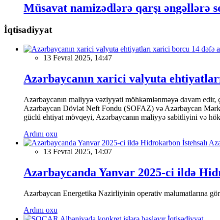
Müsavat namizədlərə qarşı əngəllərə s
İqtisadiyyat
13 Fevral 2025, 14:47
Azərbaycanın xarici valyuta ehtiyatları
Azərbaycanın maliyyə vəziyyəti möhkəmlənməyə davam edir, çünk
Azərbaycan Dövlət Neft Fondu (SOFAZ) və Azərbaycan Mərkəzi Ba
güclü ehtiyat mövqeyi, Azərbaycanın maliyyə sabitliyini və hökumə
Ardını oxu
13 Fevral 2025, 14:07
Azərbaycanda Yanvar 2025-ci ildə Hidr
Azərbaycan Energetika Nazirliyinin operativ məlumatlarına görə,
Ardını oxu
İqtisadiyyat