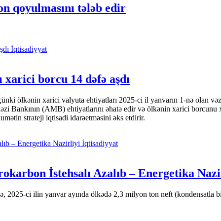
on qoyulmasını tələb edir
İqtisadiyyat
 xarici borcu 14 dəfə aşdı
i ölkənin xarici valyuta ehtiyatları 2025-ci il yanvarın 1-nə olan və
nkının (AMB) ehtiyatlarını əhatə edir və ölkənin xarici borcunu xeyli
tin strateji iqtisadi idarəetməsini əks etdirir.
İqtisadiyyat
okarbon İstehsalı Azalıb – Energetika Nazi
 2025-ci ilin yanvar ayında ölkədə 2,3 milyon ton neft (kondensatla bir