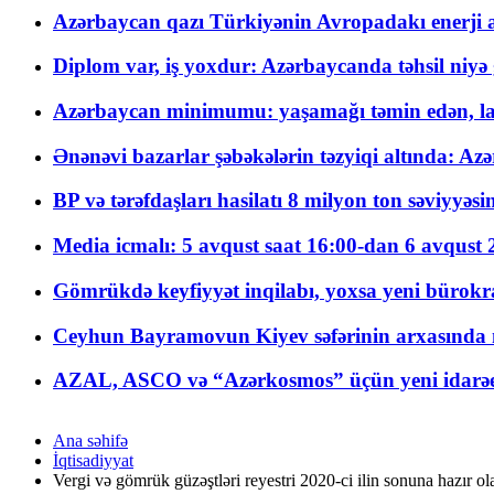
Azərbaycan qazı Türkiyənin Avropadakı enerji am
Diplom var, iş yoxdur: Azərbaycanda təhsil niyə
Azərbaycan minimumu: yaşamağı təmin edən, la
Ənənəvi bazarlar şəbəkələrin təzyiqi altında: Azə
BP və tərəfdaşları hasilatı 8 milyon ton səviyyəs
Media icmalı: 5 avqust saat 16:00-dan 6 avqust 2
Gömrükdə keyfiyyət inqilabı, yoxsa yeni bürokr
Ceyhun Bayramovun Kiyev səfərinin arxasında 
AZAL, ASCO və “Azərkosmos” üçün yeni idarəetm
Ana səhifə
İqtisadiyyat
Vergi və gömrük güzəştləri reyestri 2020-ci ilin sonuna hazır ol