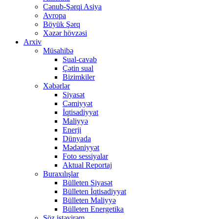
Cənub-Şərqi Asiya
Avropa
Böyük Şərq
Xəzər hövzəsi
Arxiv
Müsahibə
Sual-cavab
Çətin sual
Bizimkiler
Xəbərlər
Siyasət
Cəmiyyət
İqtisadiyyat
Maliyyə
Enerji
Dünyada
Mədəniyyət
Foto sessiyalar
Aktual Reportaj
Buraxılışlar
Bülleten Siyasət
Bülleten İqtisadiyyat
Bülleten Maliyyə
Bülleten Energetika
Söz istəyirəm