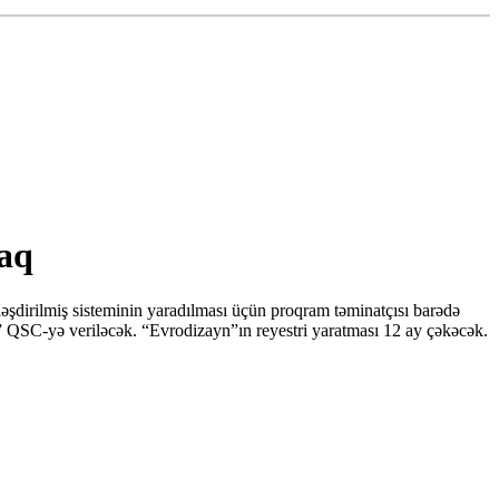
caq
ləşdirilmiş sisteminin yaradılması üçün proqram təminatçısı barədə
” QSC-yə veriləcək. “Evrodizayn”ın reyestri yaratması 12 ay çəkəcək.