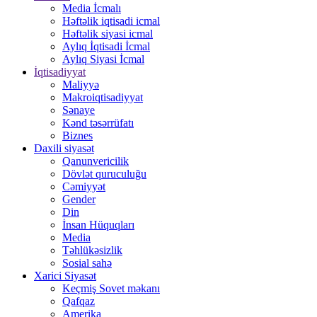
Media İcmalı
Həftəlik iqtisadi icmal
Həftəlik siyasi icmal
Aylıq İqtisadi İcmal
Aylıq Siyasi İcmal
İqtisadiyyat
Maliyyə
Makroiqtisadiyyat
Sənaye
Kənd təsərrüfatı
Biznes
Daxili siyasət
Qanunvericilik
Dövlət quruculuğu
Cəmiyyət
Gender
Din
İnsan Hüquqları
Media
Təhlükəsizlik
Sosial sahə
Xarici Siyasət
Keçmiş Sovet məkanı
Qafqaz
Amerika