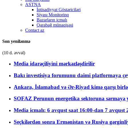
ASTNA
İqtisadiyyat Göstəriciləri
Siyası Monitorinq
Bazarların icmalı
Qarabağ münaqişəsi
Contact az
Son yenilənmə
(10 d. əvvəl)
Media idarəçiliyini mərkəzləşdirilir
Bakı investisiya forumunu daimi platformaya çevi
Ankara, İslamabad və Ər-Riyad kimə qarşı birlə
SOFAZ Perunun energetika sektoruna sərmayə ya
Media icmalı: 6 avqust saat 16:00-dan 7 avqust 2
Seçkilərdən sonra Ermənistan və Rusiya gərginliyi