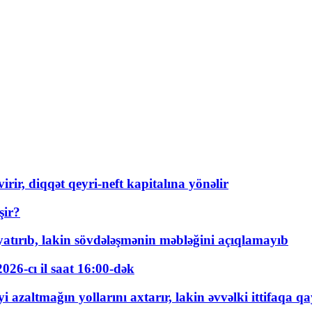
rir, diqqət qeyri-neft kapitalına yönəlir
şir?
tırıb, lakin sövdələşmənin məbləğini açıqlamayıb
026-cı il saat 16:00-dək
 azaltmağın yollarını axtarır, lakin əvvəlki ittifaqa qa