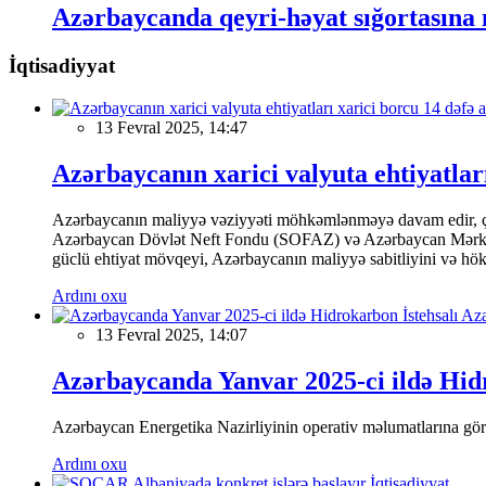
Azərbaycanda qeyri-həyat sığortasına
İqtisadiyyat
13 Fevral 2025, 14:47
Azərbaycanın xarici valyuta ehtiyatları
Azərbaycanın maliyyə vəziyyəti möhkəmlənməyə davam edir, çünk
Azərbaycan Dövlət Neft Fondu (SOFAZ) və Azərbaycan Mərkəzi Ba
güclü ehtiyat mövqeyi, Azərbaycanın maliyyə sabitliyini və hökumə
Ardını oxu
13 Fevral 2025, 14:07
Azərbaycanda Yanvar 2025-ci ildə Hidr
Azərbaycan Energetika Nazirliyinin operativ məlumatlarına görə,
Ardını oxu
İqtisadiyyat