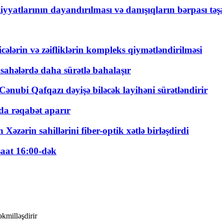
yyatlarının dayandırılması və danışıqların bərpası tə
ticələrin və zəifliklərin kompleks qiymətləndirilməsi
 sahələrdə daha sürətlə bahalaşır
ənubi Qafqazı dəyişə biləcək layihəni sürətləndirir
a rəqabət aparır
zərin sahillərini fiber-optik xətlə birləşdirdi
saat 16:00-dək
kmilləşdirir