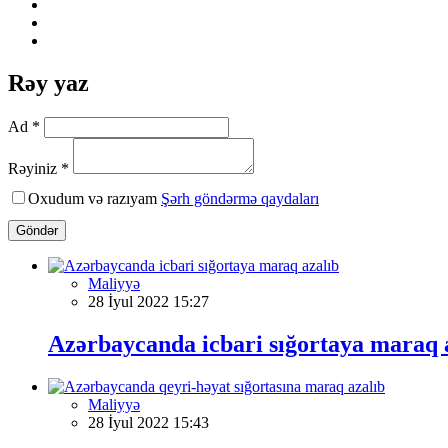
Rəy yaz
Ad *
Rəyiniz *
Oxudum və razıyam
Şərh göndərmə qaydaları
Göndər
Maliyyə
28 İyul 2022 15:27
Azərbaycanda icbari sığortaya maraq 
Maliyyə
28 İyul 2022 15:43