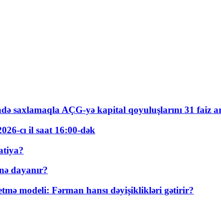
ində saxlamaqla AÇG-yə kapital qoyuluşlarını 31 faiz ar
026-cı il saat 16:00-dək
atiya?
nə dayanır?
ə modeli: Fərman hansı dəyişiklikləri gətirir?