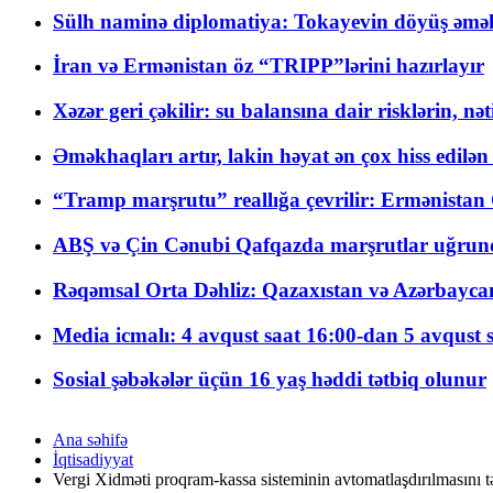
Sülh naminə diplomatiya: Tokayevin döyüş əməli
İran və Ermənistan öz “TRIPP”lərini hazırlayır
Xəzər geri çəkilir: su balansına dair risklərin, nə
Əməkhaqları artır, lakin həyat ən çox hiss edilən
“Tramp marşrutu” reallığa çevrilir: Ermənistan C
ABŞ və Çin Cənubi Qafqazda marşrutlar uğrund
Rəqəmsal Orta Dəhliz: Qazaxıstan və Azərbaycan Xə
Media icmalı: 4 avqust saat 16:00-dan 5 avqust 
Sosial şəbəkələr üçün 16 yaş həddi tətbiq olunur
Ana səhifə
İqtisadiyyat
Vergi Xidməti proqram-kassa sisteminin avtomatlaşdırılmasını tə