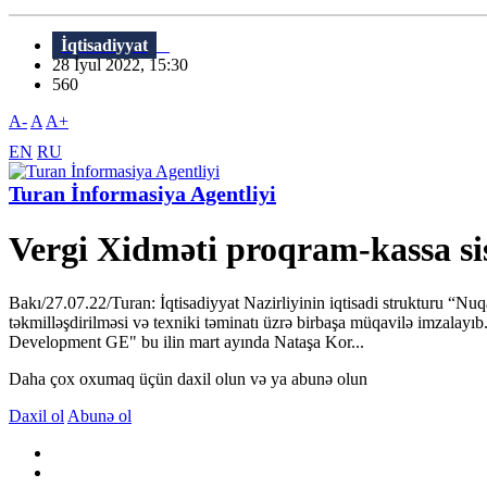
İqtisadiyyat
28 İyul 2022, 15:30
560
A-
A
A+
EN
RU
Turan İnformasiya Agentliyi
Vergi Xidməti proqram-kassa sis
Bakı/27.07.22/Turan: İqtisadiyyat Nazirliyinin iqtisadi strukturu “N
təkmilləşdirilməsi və texniki təminatı üzrə birbaşa müqavilə imzalay
Development GE" bu ilin mart ayında Nataşa Kor...
Daha çox oxumaq üçün daxil olun və ya abunə olun
Daxil ol
Abunə ol