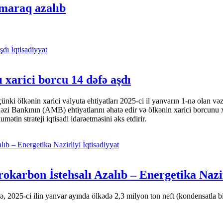
 maraq azalıb
İqtisadiyyat
 xarici borcu 14 dəfə aşdı
i ölkənin xarici valyuta ehtiyatları 2025-ci il yanvarın 1-nə olan və
nkının (AMB) ehtiyatlarını əhatə edir və ölkənin xarici borcunu xeyli
tin strateji iqtisadi idarəetməsini əks etdirir.
İqtisadiyyat
okarbon İstehsalı Azalıb – Energetika Nazi
 2025-ci ilin yanvar ayında ölkədə 2,3 milyon ton neft (kondensatla bir