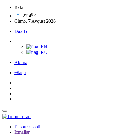
Bakı
0
27.4
C
Cümə, 7 Avqust 2026
Daxil ol
Abunə
Əlaqə
Turan
Ekspress təhlil
İcmallar