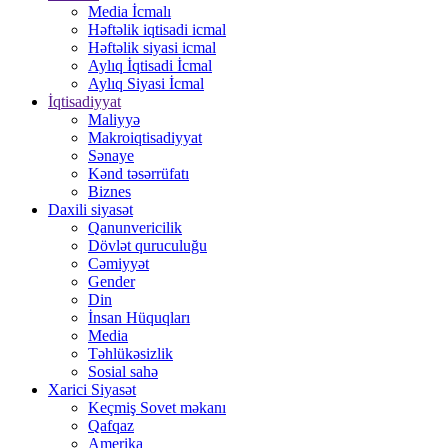
Media İcmalı
Həftəlik iqtisadi icmal
Həftəlik siyasi icmal
Aylıq İqtisadi İcmal
Aylıq Siyasi İcmal
İqtisadiyyat
Maliyyə
Makroiqtisadiyyat
Sənaye
Kənd təsərrüfatı
Biznes
Daxili siyasət
Qanunvericilik
Dövlət quruculuğu
Cəmiyyət
Gender
Din
İnsan Hüquqları
Media
Təhlükəsizlik
Sosial sahə
Xarici Siyasət
Keçmiş Sovet məkanı
Qafqaz
Amerika