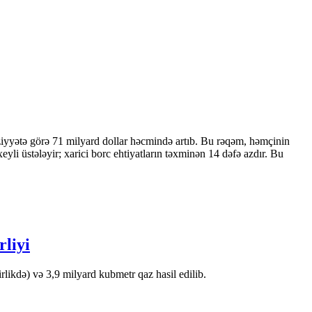
ziyyətə görə 71 milyard dollar həcmində artıb. Bu rəqəm, həmçinin
 üstələyir; xarici borc ehtiyatların təxminən 14 dəfə azdır. Bu
rliyi
likdə) və 3,9 milyard kubmetr qaz hasil edilib.