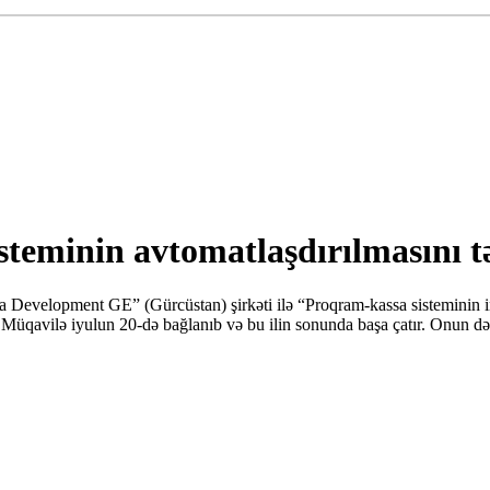
teminin avtomatlaşdırılmasını tə
uqa Development GE” (Gürcüstan) şirkəti ilə “Proqram-kassa sisteminin 
ıb.Müqavilə iyulun 20-də bağlanıb və bu ilin sonunda başa çatır. Onun