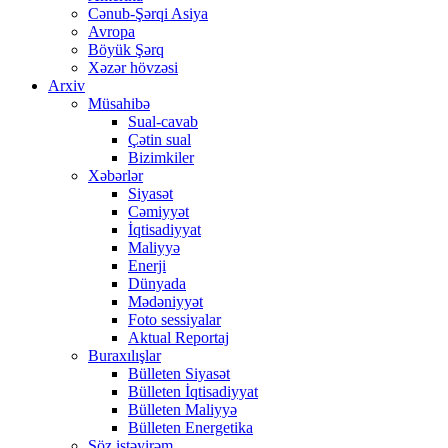
Cənub-Şərqi Asiya
Avropa
Böyük Şərq
Xəzər hövzəsi
Arxiv
Müsahibə
Sual-cavab
Çətin sual
Bizimkiler
Xəbərlər
Siyasət
Cəmiyyət
İqtisadiyyat
Maliyyə
Enerji
Dünyada
Mədəniyyət
Foto sessiyalar
Aktual Reportaj
Buraxılışlar
Bülleten Siyasət
Bülleten İqtisadiyyat
Bülleten Maliyyə
Bülleten Energetika
Söz istəyirəm