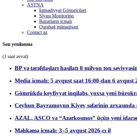
ASTNA
İqtisadiyyat Göstəriciləri
Siyası Monitorinq
Bazarların icmalı
Qarabağ münaqişəsi
Contact az
Son yenilənmə
(1 saat əvvəl)
BP və tərəfdaşları hasilatı 8 milyon ton səviyyəs
Media icmalı: 5 avqust saat 16:00-dan 6 avqust 2
Gömrükdə keyfiyyət inqilabı, yoxsa yeni bürokr
Ceyhun Bayramovun Kiyev səfərinin arxasında 
AZAL, ASCO və “Azərkosmos” üçün yeni idarəetm
Məhkəmə icmalı: 3–5 avqust 2026-cı il