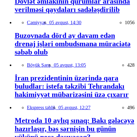
Dövlət əmlakının qurumlar arasında
verilməsi qaydaları sadələşdirilib
Cəmiyyət,
05 avqust, 14:30
1056
Buzovnada dörd ay davam edən
drenaj işləri ombudsmana müraciətə
səbəb olub
Böyük Şərq,
05 avqust, 13:05
428
İran prezidentinin üzərində qara
buludlar: istefa təkzibi Tehrandakı
hakimiyyət mübarizəsini üzə çıxarır
Ekspress təhlil,
05 avqust, 12:27
496
Metroda 10 aylıq sınaq: Bakı gələcəyə
hazırlaşır, bəs sərnişin bu günün
yükünü necə daşıyacaq?