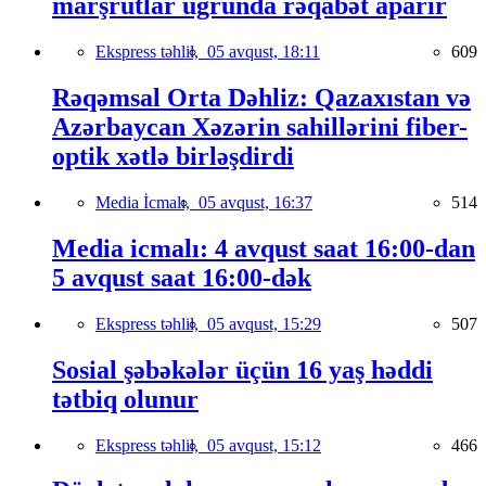
marşrutlar uğrunda rəqabət aparır
Ekspress təhlil,
05 avqust, 18:11
609
Rəqəmsal Orta Dəhliz: Qazaxıstan və
Azərbaycan Xəzərin sahillərini fiber-
optik xətlə birləşdirdi
Media İcmalı,
05 avqust, 16:37
514
Media icmalı: 4 avqust saat 16:00-dan
5 avqust saat 16:00-dək
Ekspress təhlil,
05 avqust, 15:29
507
Sosial şəbəkələr üçün 16 yaş həddi
tətbiq olunur
Ekspress təhlil,
05 avqust, 15:12
466