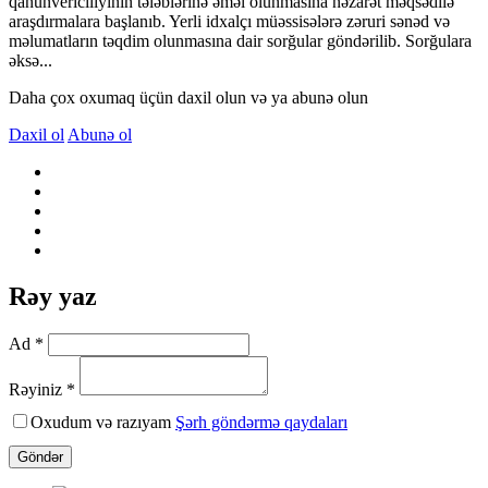
qanunvericiliyinin tələblərinə əməl olunmasına nəzarət məqsədilə
araşdırmalara başlanıb. Yerli idxalçı müəssisələrə zəruri sənəd və
məlumatların təqdim olunmasına dair sorğular göndərilib. Sorğulara
əksə...
Daha çox oxumaq üçün daxil olun və ya abunə olun
Daxil ol
Abunə ol
Rəy yaz
Ad *
Rəyiniz *
Oxudum və razıyam
Şərh göndərmə qaydaları
Göndər