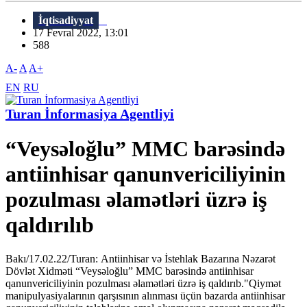
İqtisadiyyat
17 Fevral 2022, 13:01
588
A-
A
A+
EN
RU
Turan İnformasiya Agentliyi
“Veysəloğlu” MMC barəsində
antiinhisar qanunvericiliyinin
pozulması əlamətləri üzrə iş
qaldırılıb
Bakı/17.02.22/Turan: Antiinhisar və İstehlak Bazarına Nəzarət
Dövlət Xidməti “Veysəloğlu” MMC barəsində antiinhisar
qanunvericiliyinin pozulması əlamətləri üzrə iş qaldırıb."Qiymət
manipulyasiyalarının qarşısının alınması üçün bazarda antiinhisar