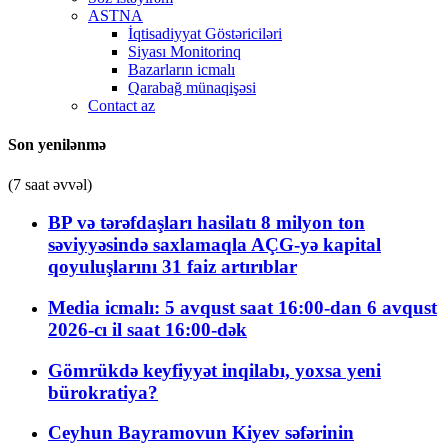
ASTNA
İqtisadiyyat Göstəriciləri
Siyası Monitorinq
Bazarların icmalı
Qarabağ münaqişəsi
Contact az
Son yenilənmə
(7 saat əvvəl)
BP və tərəfdaşları hasilatı 8 milyon ton
səviyyəsində saxlamaqla AÇG-yə kapital
qoyuluşlarını 31 faiz artırıblar
Media icmalı: 5 avqust saat 16:00-dan 6 avqust
2026-cı il saat 16:00-dək
Gömrükdə keyfiyyət inqilabı, yoxsa yeni
bürokratiya?
Ceyhun Bayramovun Kiyev səfərinin