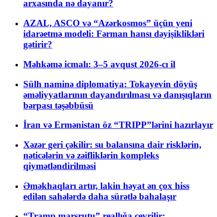
arxasında nə dayanır?
AZAL, ASCO və “Azərkosmos” üçün yeni
idarəetmə modeli: Fərman hansı dəyişiklikləri
gətirir?
Məhkəmə icmalı: 3–5 avqust 2026-cı il
Sülh naminə diplomatiya: Tokayevin döyüş
əməliyyatlarının dayandırılması və danışıqların
bərpası təşəbbüsü
İran və Ermənistan öz “TRIPP”lərini hazırlayır
Xəzər geri çəkilir: su balansına dair risklərin,
nəticələrin və zəifliklərin kompleks
qiymətləndirilməsi
Əməkhaqları artır, lakin həyat ən çox hiss
edilən sahələrdə daha sürətlə bahalaşır
“Tramp marşrutu” reallığa çevrilir: