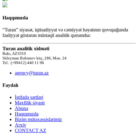
Haqqımızda
“Turan” siyasət, iqtisadiyyat və cəmiyyət həyatının qovuşuğunda
fəaliyyət göstərən müstəqil analitik qurumdur.
Turan analitik xidməti
Bakı, AZ1010
Süleyman Rəhimov küç.,186, Mən. 24
Tel.: (+99412) 440 11 96
agency@turan.az
Faydalı
İstifadə şərtləri
Məxfilik siyasti
Abunə
Haqqımızda
Bizim mütəxəssislərimiz
Arxiv
CONTACT AZ