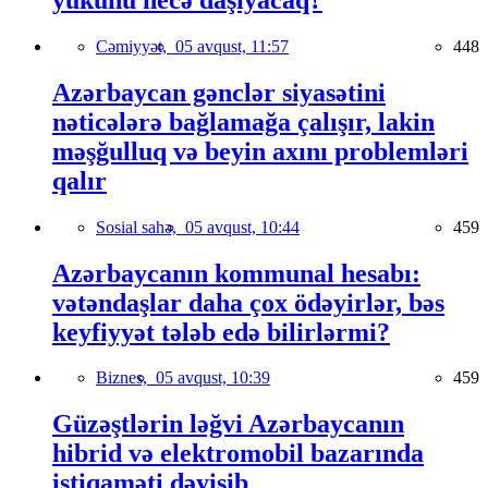
Cəmiyyət,
05 avqust, 11:57
448
Azərbaycan gənclər siyasətini
nəticələrə bağlamağa çalışır, lakin
məşğulluq və beyin axını problemləri
qalır
Sosial sahə,
05 avqust, 10:44
459
Azərbaycanın kommunal hesabı:
vətəndaşlar daha çox ödəyirlər, bəs
keyfiyyət tələb edə bilirlərmi?
Biznes,
05 avqust, 10:39
459
Güzəştlərin ləğvi Azərbaycanın
hibrid və elektromobil bazarında
istiqaməti dəyişib