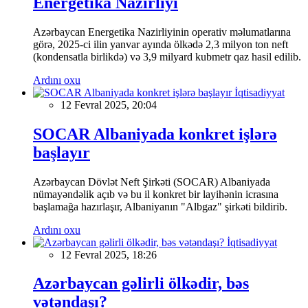
Energetika Nazirliyi
Azərbaycan Energetika Nazirliyinin operativ məlumatlarına
görə, 2025-ci ilin yanvar ayında ölkədə 2,3 milyon ton neft
(kondensatla birlikdə) və 3,9 milyard kubmetr qaz hasil edilib.
Ardını oxu
İqtisadiyyat
12 Fevral 2025, 20:04
SOCAR Albaniyada konkret işlərə
başlayır
Azərbaycan Dövlət Neft Şirkəti (SOCAR) Albaniyada
nümayəndəlik açıb və bu il konkret bir layihənin icrasına
başlamağa hazırlaşır, Albaniyanın "Albgaz" şirkəti bildirib.
Ardını oxu
İqtisadiyyat
12 Fevral 2025, 18:26
Azərbaycan gəlirli ölkədir, bəs
vətəndaşı?