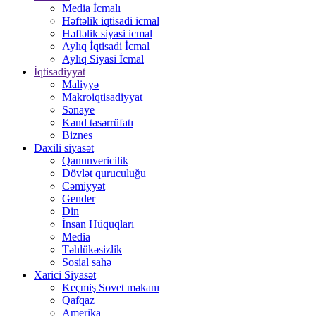
Media İcmalı
Həftəlik iqtisadi icmal
Həftəlik siyasi icmal
Aylıq İqtisadi İcmal
Aylıq Siyasi İcmal
İqtisadiyyat
Maliyyə
Makroiqtisadiyyat
Sənaye
Kənd təsərrüfatı
Biznes
Daxili siyasət
Qanunvericilik
Dövlət quruculuğu
Cəmiyyət
Gender
Din
İnsan Hüquqları
Media
Təhlükəsizlik
Sosial sahə
Xarici Siyasət
Keçmiş Sovet məkanı
Qafqaz
Amerika