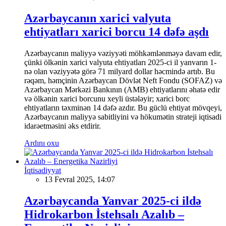
Azərbaycanın xarici valyuta
ehtiyatları xarici borcu 14 dəfə aşdı
Azərbaycanın maliyyə vəziyyəti möhkəmlənməyə davam edir,
çünki ölkənin xarici valyuta ehtiyatları 2025-ci il yanvarın 1-
nə olan vəziyyətə görə 71 milyard dollar həcmində artıb. Bu
rəqəm, həmçinin Azərbaycan Dövlət Neft Fondu (SOFAZ) və
Azərbaycan Mərkəzi Bankının (AMB) ehtiyatlarını əhatə edir
və ölkənin xarici borcunu xeyli üstələyir; xarici borc
ehtiyatların təxminən 14 dəfə azdır. Bu güclü ehtiyat mövqeyi,
Azərbaycanın maliyyə sabitliyini və hökumətin strateji iqtisadi
idarəetməsini əks etdirir.
Ardını oxu
İqtisadiyyat
13 Fevral 2025, 14:07
Azərbaycanda Yanvar 2025-ci ildə
Hidrokarbon İstehsalı Azalıb –