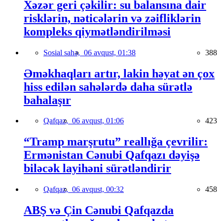
Xəzər geri çəkilir: su balansına dair
risklərin, nəticələrin və zəifliklərin
kompleks qiymətləndirilməsi
Sosial sahə,
06 avqust, 01:38
388
Əməkhaqları artır, lakin həyat ən çox
hiss edilən sahələrdə daha sürətlə
bahalaşır
Qafqaz,
06 avqust, 01:06
423
“Tramp marşrutu” reallığa çevrilir:
Ermənistan Cənubi Qafqazı dəyişə
biləcək layihəni sürətləndirir
Qafqaz,
06 avqust, 00:32
458
ABŞ və Çin Cənubi Qafqazda