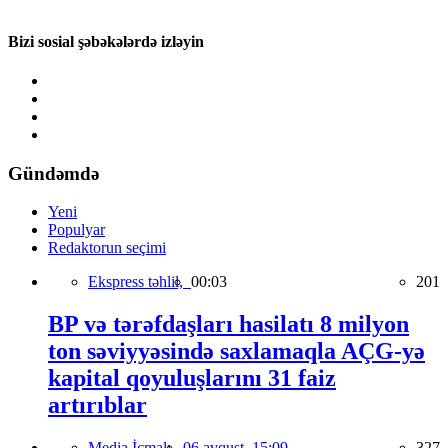
Bizi sosial şəbəkələrdə izləyin
Gündəmdə
Yeni
Populyar
Redaktorun seçimi
Ekspress təhlil,
00:03
201
BP və tərəfdaşları hasilatı 8 milyon
ton səviyyəsində saxlamaqla AÇG-yə
kapital qoyuluşlarını 31 faiz
artırıblar
Media İcmalı,
06 avqust, 15:09
327