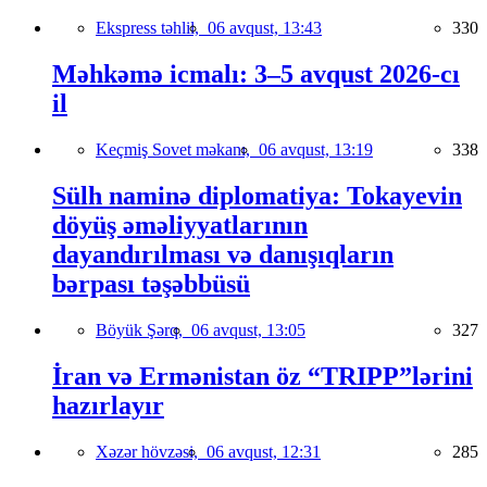
Ekspress təhlil,
06 avqust, 13:43
330
Məhkəmə icmalı: 3–5 avqust 2026-cı
il
Keçmiş Sovet məkanı,
06 avqust, 13:19
338
Sülh naminə diplomatiya: Tokayevin
döyüş əməliyyatlarının
dayandırılması və danışıqların
bərpası təşəbbüsü
Böyük Şərq,
06 avqust, 13:05
327
İran və Ermənistan öz “TRIPP”lərini
hazırlayır
Xəzər hövzəsi,
06 avqust, 12:31
285