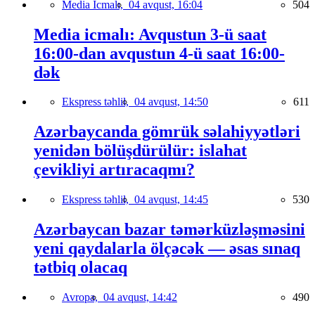
Media İcmalı,
04 avqust, 16:04
504
Media icmalı: Avqustun 3-ü saat
16:00-dan avqustun 4-ü saat 16:00-
dək
Ekspress təhlil,
04 avqust, 14:50
611
Azərbaycanda gömrük səlahiyyətləri
yenidən bölüşdürülür: islahat
çevikliyi artıracaqmı?
Ekspress təhlil,
04 avqust, 14:45
530
Azərbaycan bazar təmərküzləşməsini
yeni qaydalarla ölçəcək — əsas sınaq
tətbiq olacaq
Avropa,
04 avqust, 14:42
490