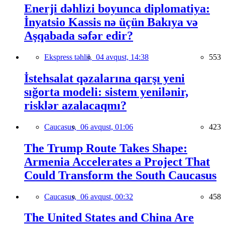
Enerji dəhlizi boyunca diplomatiya:
İnyatsio Kassis nə üçün Bakıya və
Aşqabada səfər edir?
Ekspress təhlil,
04 avqust, 14:38
553
İstehsalat qəzalarına qarşı yeni
sığorta modeli: sistem yenilənir,
risklər azalacaqmı?
Caucasus,
06 avqust, 01:06
423
The Trump Route Takes Shape:
Armenia Accelerates a Project That
Could Transform the South Caucasus
Caucasus,
06 avqust, 00:32
458
The United States and China Are