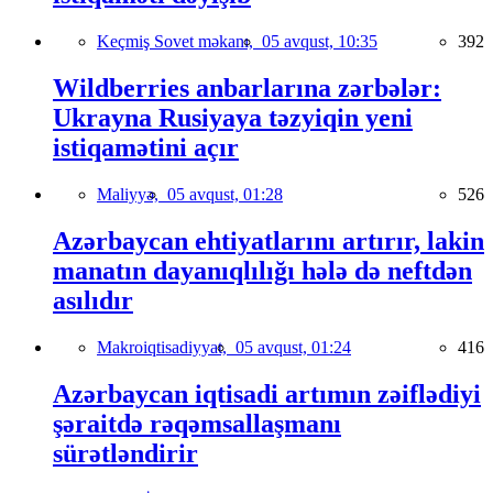
Keçmiş Sovet məkanı,
05 avqust, 10:35
392
Wildberries anbarlarına zərbələr:
Ukrayna Rusiyaya təzyiqin yeni
istiqamətini açır
Maliyyə,
05 avqust, 01:28
526
Azərbaycan ehtiyatlarını artırır, lakin
manatın dayanıqlılığı hələ də neftdən
asılıdır
Makroiqtisadiyyat,
05 avqust, 01:24
416
Azərbaycan iqtisadi artımın zəiflədiyi
şəraitdə rəqəmsallaşmanı
sürətləndirir