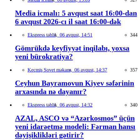
Media icmalı: 5 avqust saat 16:00-dan
6 avqust 2026-cı il saat 16:00-dək
Ekspress təhlil,
06 avqust, 14:51
344
Gömrükdə keyfiyyət inqilabı, yoxsa
yeni bürokratiya?
Keçmiş Sovet məkanı,
06 avqust, 14:37
357
Ceyhun Bayramovun Kiyev səfərinin
arxasında nə dayanır?
Ekspress təhlil,
06 avqust, 14:32
340
AZAL, ASCO və “Azərkosmos” üçün
yeni idarəetmə modeli: Fərman hansı
dəyişiklikləri gətirir?