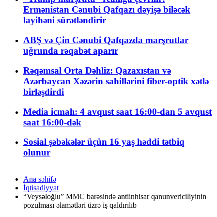
Ermənistan Cənubi Qafqazı dəyişə biləcək
layihəni sürətləndirir
ABŞ və Çin Cənubi Qafqazda marşrutlar
uğrunda rəqabət aparır
Rəqəmsal Orta Dəhliz: Qazaxıstan və
Azərbaycan Xəzərin sahillərini fiber-optik xətlə
birləşdirdi
Media icmalı: 4 avqust saat 16:00-dan 5 avqust
saat 16:00-dək
Sosial şəbəkələr üçün 16 yaş həddi tətbiq
olunur
Ana səhifə
İqtisadiyyat
“Veysəloğlu” MMC barəsində antiinhisar qanunvericiliyinin
pozulması əlamətləri üzrə iş qaldırılıb