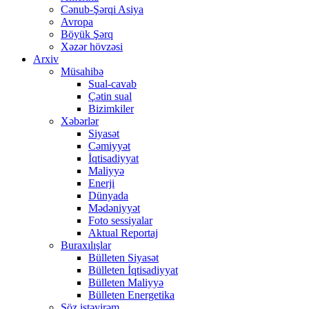
Cənub-Şərqi Asiya
Avropa
Böyük Şərq
Xəzər hövzəsi
Arxiv
Müsahibə
Sual-cavab
Çətin sual
Bizimkiler
Xəbərlər
Siyasət
Cəmiyyət
İqtisadiyyat
Maliyyə
Enerji
Dünyada
Mədəniyyət
Foto sessiyalar
Aktual Reportaj
Buraxılışlar
Bülleten Siyasət
Bülleten İqtisadiyyat
Bülleten Maliyyə
Bülleten Energetika
Söz istəyirəm