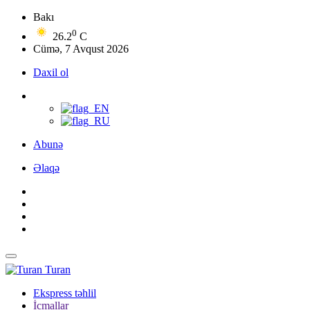
Bakı
0
26.2
C
Cümə, 7 Avqust 2026
Daxil ol
Abunə
Əlaqə
Turan
Ekspress təhlil
İcmallar