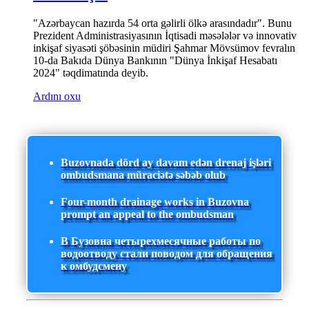
"Azərbaycan hazırda 54 orta gəlirli ölkə arasındadır". Bunu
Prezident Administrasiyasının İqtisadi məsələlər və innovativ
inkişaf siyasəti şöbəsinin müdiri Şahmar Mövsümov fevralın
10-da Bakıda Dünya Bankının "Dünya İnkişaf Hesabatı
2024" təqdimatında deyib.
Ardını oxu
Buzovnada dörd ay davam edən drenaj işləri
ombudsmana müraciətə səbəb olub
Four-month drainage works in Buzovna
prompt an appeal to the ombudsman
В Бузовна четырехмесячные работы по
водоотводу стали поводом для обращения
к омбудсмену