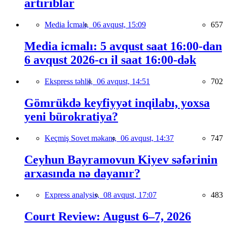
artırıblar
Media İcmalı,
06 avqust, 15:09
657
Media icmalı: 5 avqust saat 16:00-dan
6 avqust 2026-cı il saat 16:00-dək
Ekspress təhlil,
06 avqust, 14:51
702
Gömrükdə keyfiyyət inqilabı, yoxsa
yeni bürokratiya?
Keçmiş Sovet məkanı,
06 avqust, 14:37
747
Ceyhun Bayramovun Kiyev səfərinin
arxasında nə dayanır?
Express analysis,
08 avqust, 17:07
483
Court Review: August 6–7, 2026