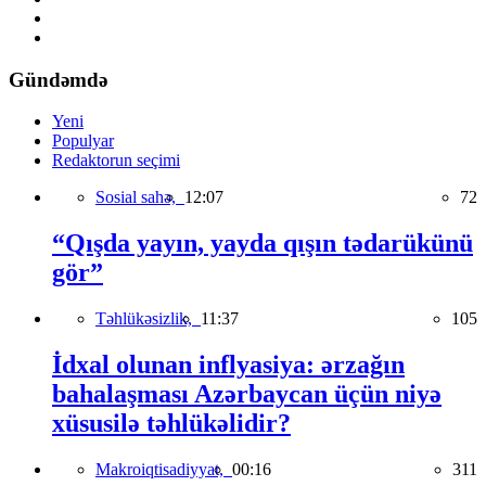
Gündəmdə
Yeni
Populyar
Redaktorun seçimi
Sosial sahə,
12:07
72
“Qışda yayın, yayda qışın tədarükünü
gör”
Təhlükəsizlik,
11:37
105
İdxal olunan inflyasiya: ərzağın
bahalaşması Azərbaycan üçün niyə
xüsusilə təhlükəlidir?
Makroiqtisadiyyat,
00:16
311