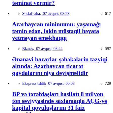
təminat vermir?
Sosial sahə,
07 avqust, 08:53
617
Azərbaycan minimumu: yaşamağı
təmin edən, lakin müstəqil həyata
yetməyən əməkhaqqı
Biznes,
07 avqust, 08:44
597
Ənənəvi bazarlar şəbəkələrin təzyiqi
altında: Azərbaycan ticarət
qaydalarını niyə dəyişməlidir
Ekspress təhlil,
07 avqust, 00:03
729
BP və tərəfdaşları hasilatı 8 milyon
ton səviyyəsində saxlamaqla AÇG-yə
kapital qoyuluşlarını 31 faiz