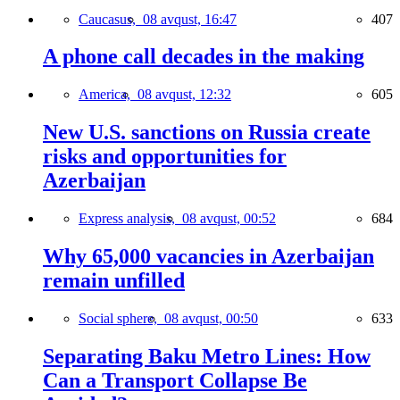
Caucasus,
08 avqust, 16:47
407
A phone call decades in the making
America,
08 avqust, 12:32
605
New U.S. sanctions on Russia create
risks and opportunities for
Azerbaijan
Express analysis,
08 avqust, 00:52
684
Why 65,000 vacancies in Azerbaijan
remain unfilled
Social sphere,
08 avqust, 00:50
633
Separating Baku Metro Lines: How
Can a Transport Collapse Be