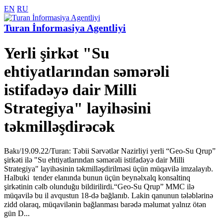
EN
RU
Turan İnformasiya Agentliyi
Yerli şirkət "Su
ehtiyatlarından səmərəli
istifadəyə dair Milli
Strategiya" layihəsini
təkmilləşdirəcək
Bakı/19.09.22/Turan: Təbii Sərvətlər Nazirliyi yerli “Geo-Su Qrup”
şirkəti ilə "Su ehtiyatlarından səmərəli istifadəyə dair Milli
Strategiya" layihəsinin təkmilləşdirilməsi üçün müqavilə imzalayıb.
Halbuki tender elanında bunun üçün beynəlxalq konsaltinq
şirkətinin cəlb olunduğu bildirilirdi.“Geo-Su Qrup” MMC ilə
müqavilə bu il avqustun 18-də bağlanıb. Lakin qanunun tələblərinə
zidd olaraq, müqavilənin bağlanması barədə məlumat yalnız ötən
gün D...