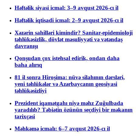
Həftəlik siyasi icmal: 3–9 avqust 2026-cı il
Həftəlik iqtisadi icmal: 2–9 avqust 2026-cı il
Xəzərin sahilləri kimindir? Sanitar-epidemioloji
təhlükəsizlik, dövlət məsuliyyəti və vətəndaş
davranışı
Qonşudan çox istehsal edirik, ondan daha
baha alırıq
81 il sonra Hiroşima: nüvə silahının dərsləri,
yeni təhlükələr və Azərbaycanın geosiyasi
təhlükəsizliyi
Prezident iqamətgahı niyə məhz Zuğulbada
yaradılıb? Təbiətin özünün seçdiyi bir məkanın
tarixçəsi
Məhkəmə icmalı: 6–7 avqust 2026-cı il