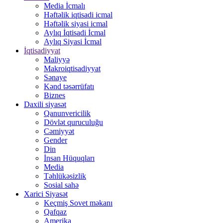
Media İcmalı
Həftəlik iqtisadi icmal
Həftəlik siyasi icmal
Aylıq İqtisadi İcmal
Aylıq Siyasi İcmal
İqtisadiyyat
Maliyyə
Makroiqtisadiyyat
Sənaye
Kənd təsərrüfatı
Biznes
Daxili siyasət
Qanunvericilik
Dövlət quruculuğu
Cəmiyyət
Gender
Din
İnsan Hüquqları
Media
Təhlükəsizlik
Sosial sahə
Xarici Siyasət
Keçmiş Sovet məkanı
Qafqaz
Amerika