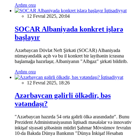
Ardını oxu
İqtisadiyyat
12 Fevral 2025, 20:04
SOCAR Albaniyada konkret işlərə
başlayır
Azərbaycan Dövlət Neft Şirkəti (SOCAR) Albaniyada
nümayəndəlik açıb və bu il konkret bir layihənin icrasına
başlamağa hazırlaşır, Albaniyanın "Albgaz" şirkəti bildirib.
Ardını oxu
İqtisadiyyat
12 Fevral 2025, 18:26
Azərbaycan gəlirli ölkədir, bəs
vətəndaşı?
"Azərbaycan hazırda 54 orta gəlirli ölkə arasındadır". Bunu
Prezident Administrasiyasının İqtisadi məsələlər və innovativ
inkişaf siyasəti şöbəsinin müdiri Şahmar Mövsümov fevralın
10-da Bakıda Dünya Bankının "Dünya İnkişaf Hesabatı