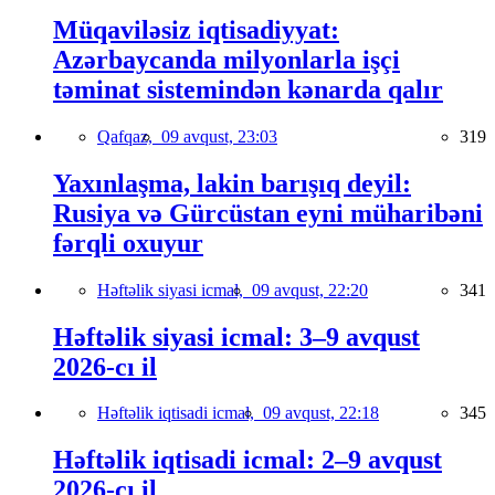
Müqaviləsiz iqtisadiyyat:
Azərbaycanda milyonlarla işçi
təminat sistemindən kənarda qalır
Qafqaz,
09 avqust, 23:03
319
Yaxınlaşma, lakin barışıq deyil:
Rusiya və Gürcüstan eyni müharibəni
fərqli oxuyur
Həftəlik siyasi icmal,
09 avqust, 22:20
341
Həftəlik siyasi icmal: 3–9 avqust
2026-cı il
Həftəlik iqtisadi icmal,
09 avqust, 22:18
345
Həftəlik iqtisadi icmal: 2–9 avqust
2026-cı il