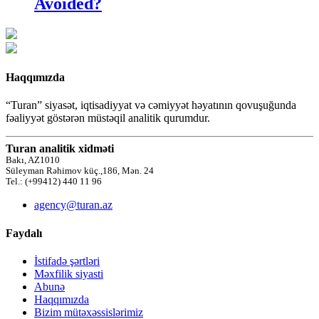
Avoided?
Haqqımızda
“Turan” siyasət, iqtisadiyyat və cəmiyyət həyatının qovuşuğunda
fəaliyyət göstərən müstəqil analitik qurumdur.
Turan analitik xidməti
Bakı, AZ1010
Süleyman Rəhimov küç.,186, Mən. 24
Tel.: (+99412) 440 11 96
agency@turan.az
Faydalı
İstifadə şərtləri
Məxfilik siyasti
Abunə
Haqqımızda
Bizim mütəxəssislərimiz