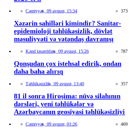
Cəmiyyət,
09 avqust, 15:34
373
Xəzərin sahilləri kimindir? Sanitar-
epidemioloji təhlükəsizlik, dövlət
məsuliyyəti və vətəndaş davranışı
Kənd təsərrüfatı,
09 avqust, 15:26
787
Qonşudan çox istehsal edirik, ondan
daha baha alırıq
Təhlükəsizlik,
09 avqust, 13:40
357
81 il sonra Hiroşima: nüvə silahının
dərsləri, yeni təhlükələr və
Azərbaycanın geosiyasi təhlükəsizliyi
Cəmiyyət,
09 avqust, 01:26
469