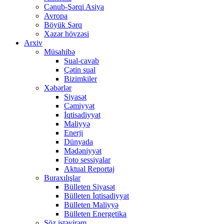
Cənub-Şərqi Asiya
Avropa
Böyük Şərq
Xəzər hövzəsi
Arxiv
Müsahibə
Sual-cavab
Çətin sual
Bizimkiler
Xəbərlər
Siyasət
Cəmiyyət
İqtisadiyyat
Maliyyə
Enerji
Dünyada
Mədəniyyət
Foto sessiyalar
Aktual Reportaj
Buraxılışlar
Bülleten Siyasət
Bülleten İqtisadiyyat
Bülleten Maliyyə
Bülleten Energetika
Söz istəyirəm