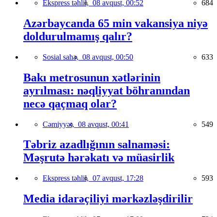
Ekspress təhlil,
08 avqust, 00:52
684
Azərbaycanda 65 min vakansiya niyə
doldurulmamış qalır?
Sosial sahə,
08 avqust, 00:50
633
Bakı metrosunun xətlərinin
ayrılması: nəqliyyat böhranından
necə qaçmaq olar?
Cəmiyyət,
08 avqust, 00:41
549
Təbriz azadlığının salnaməsi:
Məşrutə hərəkatı və müasirlik
Ekspress təhlil,
07 avqust, 17:28
593
Media idarəçiliyi mərkəzləşdirilir