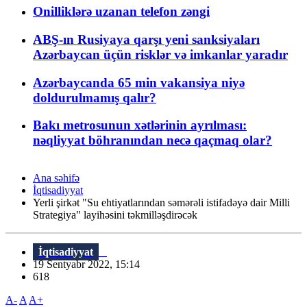
Onilliklərə uzanan telefon zəngi
ABŞ-ın Rusiyaya qarşı yeni sanksiyaları
Azərbaycan üçün risklər və imkanlar yaradır
Azərbaycanda 65 min vakansiya niyə
doldurulmamış qalır?
Bakı metrosunun xətlərinin ayrılması:
nəqliyyat böhranından necə qaçmaq olar?
Ana səhifə
İqtisadiyyat
Yerli şirkət "Su ehtiyatlarından səmərəli istifadəyə dair Milli
Strategiya" layihəsini təkmilləşdirəcək
İqtisadiyyat
19 Sentyabr 2022, 15:14
618
A-
A
A+