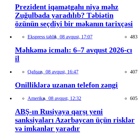
Prezident iqamətgahı niyə məhz
Zuğulbada yaradılıb? Təbiətin
özünün seçdiyi bir məkanın tarixçəsi
Ekspress təhlil,
08 avqust, 17:07
483
Məhkəmə icmalı: 6–7 avqust 2026-cı
il
Qafqaz,
08 avqust, 16:47
407
Onilliklərə uzanan telefon zəngi
Amerika,
08 avqust, 12:32
605
ABŞ-ın Rusiyaya qarşı yeni
sanksiyaları Azərbaycan üçün risklər
və imkanlar yaradır