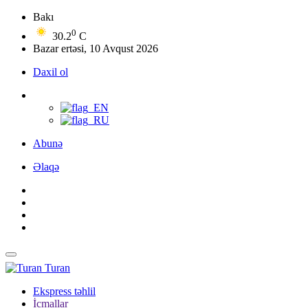
Bakı
0
30.2
C
Bazar ertəsi, 10 Avqust 2026
Daxil ol
Abunə
Əlaqə
Turan
Ekspress təhlil
İcmallar