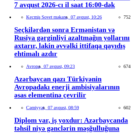
7 avqust 2026-cı il saat 16:00-dək
Keçmiş Sovet məkanı,
07 avqust, 10:26
752
Seçkilərdən sonra Ermənistan və
Rusiya gərginliyi azaltmağın yollarını
axtarır, lakin əvvəlki ittifaqa qayıdış
ehtimalı azdır
Avropa,
07 avqust, 09:23
674
Azərbaycan qazı Türkiyənin
Avropadakı enerji ambisiyalarının
əsas elementinə çevrilir
Cəmiyyət,
07 avqust, 08:59
602
Diplom var, iş yoxdur: Azərbaycanda
təhsil niyə gənclərin məşğulluğuna