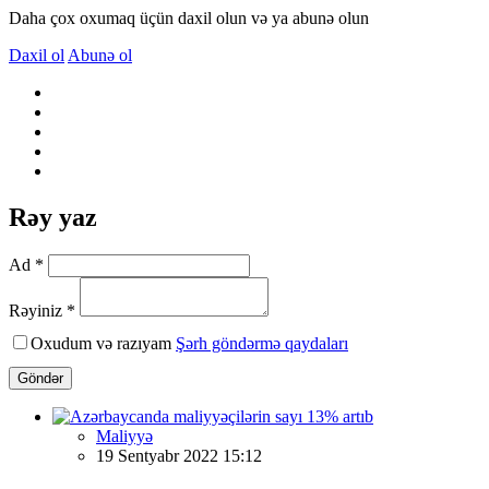
Daha çox oxumaq üçün daxil olun və ya abunə olun
Daxil ol
Abunə ol
Rəy yaz
Ad *
Rəyiniz *
Oxudum və razıyam
Şərh göndərmə qaydaları
Göndər
Maliyyə
19 Sentyabr 2022 15:12