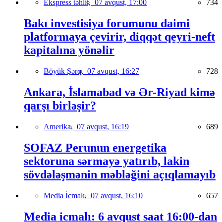
Ekspress təhlil,
07 avqust, 17:00
734
Bakı investisiya forumunu daimi
platformaya çevirir, diqqət qeyri-neft
kapitalına yönəlir
Böyük Şərq,
07 avqust, 16:27
728
Ankara, İslamabad və Ər-Riyad kimə
qarşı birləşir?
Amerika,
07 avqust, 16:19
689
SOFAZ Perunun energetika
sektoruna sərmayə yatırıb, lakin
sövdələşmənin məbləğini açıqlamayıb
Media İcmalı,
07 avqust, 16:10
657
Media icmalı: 6 avqust saat 16:00-dan