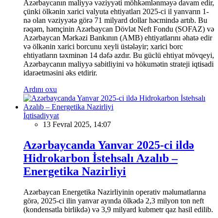
Azərbaycanın maliyyə vəziyyəti möhkəmlənməyə davam edir,
çünki ölkənin xarici valyuta ehtiyatları 2025-ci il yanvarın 1-
nə olan vəziyyətə görə 71 milyard dollar həcmində artıb. Bu
rəqəm, həmçinin Azərbaycan Dövlət Neft Fondu (SOFAZ) və
Azərbaycan Mərkəzi Bankının (AMB) ehtiyatlarını əhatə edir
və ölkənin xarici borcunu xeyli üstələyir; xarici borc
ehtiyatların təxminən 14 dəfə azdır. Bu güclü ehtiyat mövqeyi,
Azərbaycanın maliyyə sabitliyini və hökumətin strateji iqtisadi
idarəetməsini əks etdirir.
Ardını oxu
İqtisadiyyat
13 Fevral 2025, 14:07
Azərbaycanda Yanvar 2025-ci ildə
Hidrokarbon İstehsalı Azalıb –
Energetika Nazirliyi
Azərbaycan Energetika Nazirliyinin operativ məlumatlarına
görə, 2025-ci ilin yanvar ayında ölkədə 2,3 milyon ton neft
(kondensatla birlikdə) və 3,9 milyard kubmetr qaz hasil edilib.