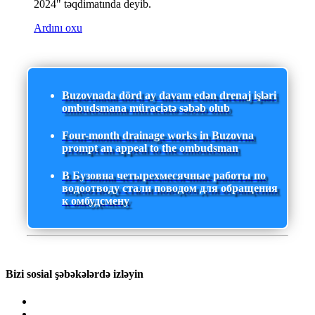
2024" təqdimatında deyib.
Ardını oxu
Buzovnada dörd ay davam edən drenaj işləri
ombudsmana müraciətə səbəb olub
Four-month drainage works in Buzovna
prompt an appeal to the ombudsman
В Бузовна четырехмесячные работы по
водоотводу стали поводом для обращения
к омбудсмену
Bizi sosial şəbəkələrdə izləyin