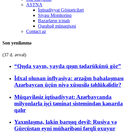
ASTNA
İqtisadiyyat Göstəriciləri
Siyası Monitorinq
Bazarların icmalı
Qarabağ münaqişəsi
Contact az
Son yenilənmə
(37 d. əvvəl)
“Qışda yayın, yayda qışın tədarükünü gör”
İdxal olunan inflyasiya: ərzağın bahalaşması
Azərbaycan üçün niyə xüsusilə təhlükəlidir?
Müqaviləsiz iqtisadiyyat: Azərbaycanda
milyonlarla işçi təminat sistemindən kənarda
qalır
Yaxınlaşma, lakin barışıq deyil: Rusiya və
Gürcüstan eyni müharibəni fərqli oxuyur