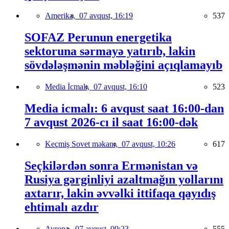
Amerika,
07 avqust, 16:19
537
SOFAZ Perunun energetika
sektoruna sərmayə yatırıb, lakin
sövdələşmənin məbləğini açıqlamayıb
Media İcmalı,
07 avqust, 16:10
523
Media icmalı: 6 avqust saat 16:00-dan
7 avqust 2026-cı il saat 16:00-dək
Keçmiş Sovet məkanı,
07 avqust, 10:26
617
Seçkilərdən sonra Ermənistan və
Rusiya gərginliyi azaltmağın yollarını
axtarır, lakin əvvəlki ittifaqa qayıdış
ehtimalı azdır
Avropa,
07 avqust, 09:23
555