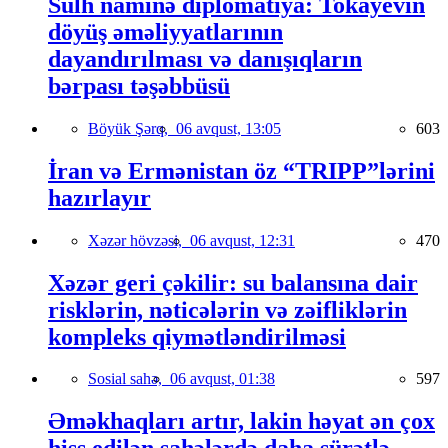
Sülh naminə diplomatiya: Tokayevin
döyüş əməliyyatlarının
dayandırılması və danışıqların
bərpası təşəbbüsü
Böyük Şərq,
06 avqust, 13:05
603
İran və Ermənistan öz “TRIPP”lərini
hazırlayır
Xəzər hövzəsi,
06 avqust, 12:31
470
Xəzər geri çəkilir: su balansına dair
risklərin, nəticələrin və zəifliklərin
kompleks qiymətləndirilməsi
Sosial sahə,
06 avqust, 01:38
597
Əməkhaqları artır, lakin həyat ən çox