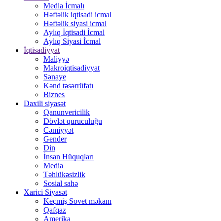
Media İcmalı
Həftəlik iqtisadi icmal
Həftəlik siyasi icmal
Aylıq İqtisadi İcmal
Aylıq Siyasi İcmal
İqtisadiyyat
Maliyyə
Makroiqtisadiyyat
Sənaye
Kənd təsərrüfatı
Biznes
Daxili siyasət
Qanunvericilik
Dövlət quruculuğu
Cəmiyyət
Gender
Din
İnsan Hüquqları
Media
Təhlükəsizlik
Sosial sahə
Xarici Siyasət
Keçmiş Sovet məkanı
Qafqaz
Amerika