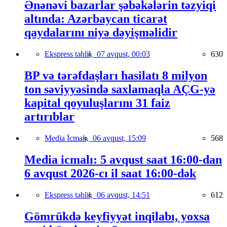
Ənənəvi bazarlar şəbəkələrin təzyiqi
altında: Azərbaycan ticarət
qaydalarını niyə dəyişməlidir
Ekspress təhlil,
07 avqust, 00:03
630
BP və tərəfdaşları hasilatı 8 milyon
ton səviyyəsində saxlamaqla AÇG-yə
kapital qoyuluşlarını 31 faiz
artırıblar
Media İcmalı,
06 avqust, 15:09
568
Media icmalı: 5 avqust saat 16:00-dan
6 avqust 2026-cı il saat 16:00-dək
Ekspress təhlil,
06 avqust, 14:51
612
Gömrükdə keyfiyyət inqilabı, yoxsa