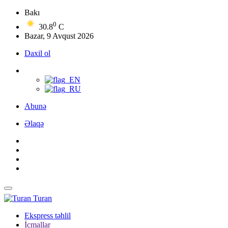
Bakı
0
30.8
C
Bazar, 9 Avqust 2026
Daxil ol
Abunə
Əlaqə
Turan
Ekspress təhlil
İcmallar