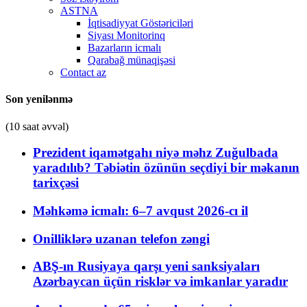
ASTNA
İqtisadiyyat Göstəriciləri
Siyası Monitorinq
Bazarların icmalı
Qarabağ münaqişəsi
Contact az
Son yenilənmə
(10 saat əvvəl)
Prezident iqamətgahı niyə məhz Zuğulbada
yaradılıb? Təbiətin özünün seçdiyi bir məkanın
tarixçəsi
Məhkəmə icmalı: 6–7 avqust 2026-cı il
Onilliklərə uzanan telefon zəngi
ABŞ-ın Rusiyaya qarşı yeni sanksiyaları
Azərbaycan üçün risklər və imkanlar yaradır