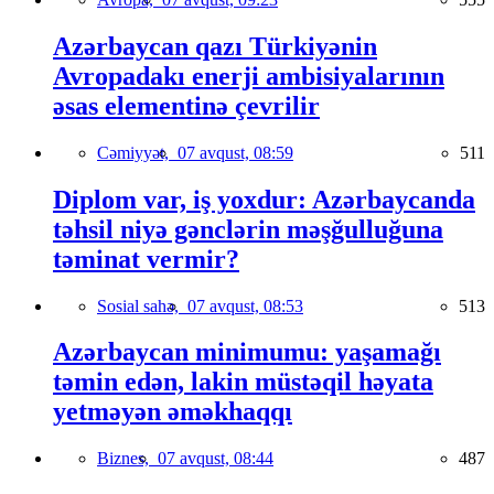
Azərbaycan qazı Türkiyənin
Avropadakı enerji ambisiyalarının
əsas elementinə çevrilir
Cəmiyyət,
07 avqust, 08:59
511
Diplom var, iş yoxdur: Azərbaycanda
təhsil niyə gənclərin məşğulluğuna
təminat vermir?
Sosial sahə,
07 avqust, 08:53
513
Azərbaycan minimumu: yaşamağı
təmin edən, lakin müstəqil həyata
yetməyən əməkhaqqı
Biznes,
07 avqust, 08:44
487