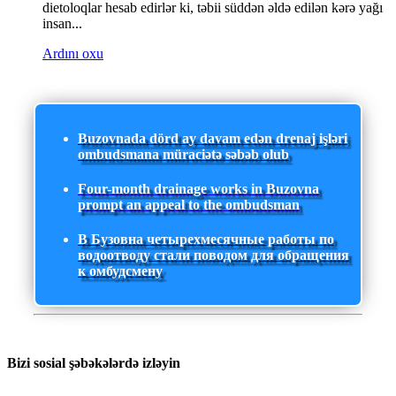
dietoloqlar hesab edirlər ki, təbii süddən əldə edilən kərə yağı
insan...
Ardını oxu
Buzovnada dörd ay davam edən drenaj işləri
ombudsmana müraciətə səbəb olub
Four-month drainage works in Buzovna
prompt an appeal to the ombudsman
В Бузовна четырехмесячные работы по
водоотводу стали поводом для обращения
к омбудсмену
Bizi sosial şəbəkələrdə izləyin