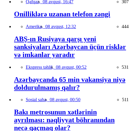
Qafqaz,
08 avqust, 16:47
307
Onilliklərə uzanan telefon zəngi
Amerika,
08 avqust, 12:32
444
ABŞ-ın Rusiyaya qarşı yeni
sanksiyaları Azərbaycan üçün risklər
və imkanlar yaradır
Ekspress təhlil,
08 avqust, 00:52
531
Azərbaycanda 65 min vakansiya niyə
doldurulmamış qalır?
Sosial sahə,
08 avqust, 00:50
511
Bakı metrosunun xətlərinin
ayrılması: nəqliyyat böhranından
necə qaçmaq olar?