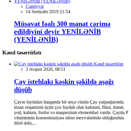
Cəmiyyət
14 Sentyabr 2019 21:54
Müsavat fəalı 300 manat cərimə
edildiyini deyir YENİLƏNİB
(YENİLƏNİB)
Kənd təsərrüfatı
Kənd təsərrüfatı
3 Avqust 2026, 08:51
Çay istehlakı kəskin şəkildə aşağı
düşüb
Çayın faydaları haqqında bir neçə cümlə Çay yarpaqlarında
insan orqanizmi üçün çox faydalı olan kalsium, flüor, dəmir,
yod, kalium, fosfor və maqnezium elementləri vardır. Çayda P
vitamininin konsentrasiyası sitrus meyvələrində olduğundan
dörd dəfə,...