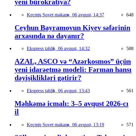
yeni bürokratiya?
Keçmiş Sovet məkanı,
06 avqust, 14:37
648
Ceyhun Bayramovun Kiyev səfərinin
arxasında nə dayanır?
Ekspress təhlil,
06 avqust, 14:32
588
AZAL, ASCO və “Azərkosmos” üçün
yeni idarəetmə modeli: Fərman hansı
dəyişiklikləri gətirir?
Ekspress təhlil,
06 avqust, 13:43
561
Məhkəmə icmalı: 3–5 avqust 2026-cı
il
Keçmiş Sovet məkanı,
06 avqust, 13:19
571