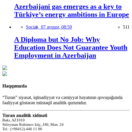
Azerbaijani gas emerges as a key to
Türkiye’s energy ambitions in Europe
Social,
07 avqust, 08:59
511
A Diploma but No Job: Why
Education Does Not Guarantee Youth
Employment in Azerbaijan
Haqqımızda
“Turan” siyasət, iqtisadiyyat və cəmiyyət həyatının qovuşuğunda
fəaliyyət göstərən müstəqil analitik qurumdur.
Turan analitik xidməti
Bakı, AZ1010
Süleyman Rəhimov küç.,186, Mən. 24
Tel.: (+99412) 440 11 96