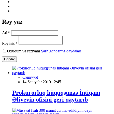
Rəy yaz
Ad *
Rəyiniz *
Oxudum və razıyam
Şərh göndərmə qaydaları
Göndər
Cəmiyyət
14 Sentyabr 2019 12:45
Prokurorluq hüquqşünas İntiqam
Əliyevin ofisini geri qaytarıb