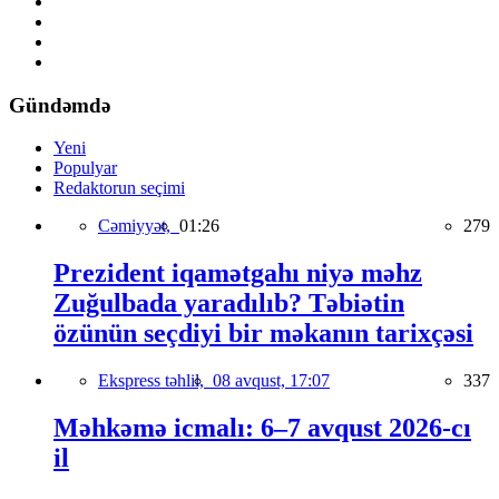
Gündəmdə
Yeni
Populyar
Redaktorun seçimi
Cəmiyyət,
01:26
279
Prezident iqamətgahı niyə məhz
Zuğulbada yaradılıb? Təbiətin
özünün seçdiyi bir məkanın tarixçəsi
Ekspress təhlil,
08 avqust, 17:07
337
Məhkəmə icmalı: 6–7 avqust 2026-cı
il