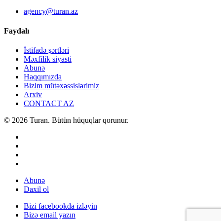
agency@turan.az
Faydalı
İstifadə şərtləri
Məxfilik siyasti
Abunə
Haqqımızda
Bizim mütəxəssislərimiz
Arxiv
CONTACT AZ
© 2026 Turan. Bütün hüquqlar qorunur.
Abunə
Daxil ol
Bizi facebookda izləyin
Bizə email yazın