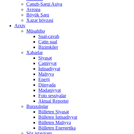
Cənub-Şərqi Asiya
Avropa
Böyük Şərq
Xəzər hövzəsi
Arxiv
Müsahibə
Sual-cavab
Çətin sual
Bizimkiler
Xəbərlər
Siyasət
Cəmiyyət
İqtisadiyyat
Maliyyə
Enerji
Dünyada
Mədəniyyət
Foto sessiyalar
Aktual Reportaj
Buraxılışlar
Bülleten Siyasət
Bülleten İqtisadiyyat
Bülleten Maliyyə
Bülleten Energetika
Söz istəyirəm