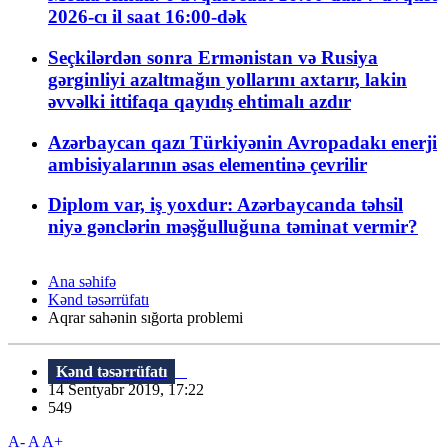
2026-cı il saat 16:00-dək
Seçkilərdən sonra Ermənistan və Rusiya
gərginliyi azaltmağın yollarını axtarır, lakin
əvvəlki ittifaqa qayıdış ehtimalı azdır
Azərbaycan qazı Türkiyənin Avropadakı enerji
ambisiyalarının əsas elementinə çevrilir
Diplom var, iş yoxdur: Azərbaycanda təhsil
niyə gənclərin məşğulluğuna təminat vermir?
Ana səhifə
Kənd təsərrüfatı
Aqrar sahənin sığorta problemi
Kənd təsərrüfatı
14 Sentyabr 2019, 17:22
549
A-
A
A+