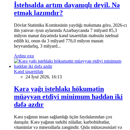
İstehsalda artım dayanıqlı deyil. Nə
etmək lazımdır?
Dövlət Statistika Komitəsinin yaydığı məlumata görə, 2026-cı
ilin yanvar–iyun aylarında Azərbaycanda 7 milyard 85,3
milyon manat dəyərində kənd təsərrüfatı məhsulu istehsal
edilib ki, onun da 3 milyard 776,0 milyon manatı
heyvandarlıq, 3 milyard...
Ardını oxu
Kənd təsərrüfatı
24 İyul 2026, 16:13
Kərə yağı istehlakı hökumətin
müəyyən etdiyi minimum həddən iki
dəfə azdır
Kərə yağının insan sağlamlığı üçün faydalarından çox
danışılır. Kərə yağının tərkibi zülallar, karbohidratlar,
vitaminlər və minerallarla zəngindir. Qida mütəxəssisləri və