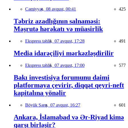
Cəmiyyət,
08 avqust, 00:41
425
Təbriz azadlığının salnaməsi:
Məşrutə hərəkatı və müasirlik
Ekspress təhlil,
07 avqust, 17:28
491
Media idarəçiliyi mərkəzləşdirilir
Ekspress təhlil,
07 avqust, 17:00
577
Bakı investisiya forumunu daimi
platformaya çevirir, diqqət qeyri-neft
kapitalına yönəlir
Böyük Şərq,
07 avqust, 16:27
601
Ankara, İslamabad və Ər-Riyad kimə
qarşı birləşir?