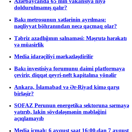
Azərbaycanda 65 min vakansiya niyə
doldurulmamış qalır?
Bakı metrosunun xətlərinin ayrılması:
nəqliyyat böhranından necə qaçmaq olar?
Təbriz azadlığının salnaməsi: Məşrutə hərəkatı
və müasirlik
Media idarəçiliyi mərkəzləşdirilir
Bakı investisiya forumunu daimi platformaya
çevirir, diqqət qeyri-neft kapitalına yönəlir
Ankara, İslamabad və Ər-Riyad kimə qarşı
birləşir?
SOFAZ Perunun energetika sektoruna sərmayə
yatırıb, lakin sövdələşmənin məbləğini
açıqlamayıb
Media icmalı: 6 avqust saat 16:00-dan 7 avqust