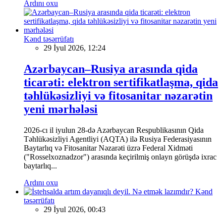
Ardını oxu
Kənd təsərrüfatı
29 İyul 2026, 12:24
Azərbaycan–Rusiya arasında qida
ticarəti: elektron sertifikatlaşma, qida
təhlükəsizliyi və fitosanitar nəzarətin
yeni mərhələsi
2026-cı il iyulun 28-də Azərbaycan Respublikasının Qida
Təhlükəsizliyi Agentliyi (AQTA) ilə Rusiya Federasiyasının
Baytarlıq və Fitosanitar Nəzarəti üzrə Federal Xidməti
("Rosselxoznadzor") arasında keçirilmiş onlayn görüşdə ixrac
baytarlıq...
Ardını oxu
Kənd
təsərrüfatı
29 İyul 2026, 00:43