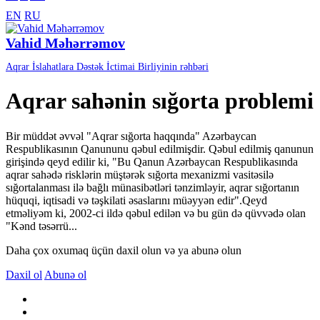
EN
RU
Vahid Məhərrəmov
Aqrar İslahatlara Dəstək İctimai Birliyinin rəhbəri
Aqrar sahənin sığorta problemi
Bir müddət əvvəl "Aqrar sığorta haqqında" Azərbaycan
Respublikasının Qanununu qəbul edilmişdir. Qəbul edilmiş qanunun
girişində qeyd edilir ki, "Bu Qanun Azərbaycan Respublikasında
aqrar sahədə risklərin müştərək sığorta mexanizmi vasitəsilə
sığortalanması ilə bağlı münasibətləri tənzimləyir, aqrar sığortanın
hüquqi, iqtisadi və təşkilati əsaslarını müəyyən edir".Qeyd
etməliyəm ki, 2002-ci ildə qəbul edilən və bu gün də qüvvədə olan
"Kənd təsərrü...
Daha çox oxumaq üçün daxil olun və ya abunə olun
Daxil ol
Abunə ol