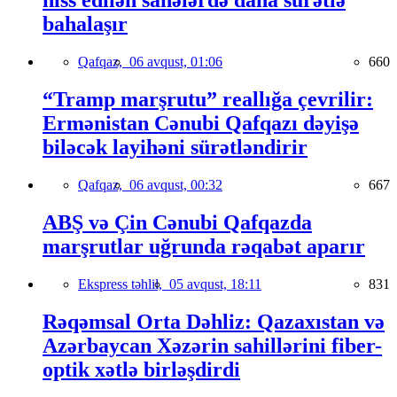
hiss edilən sahələrdə daha sürətlə
bahalaşır
Qafqaz,
06 avqust, 01:06
660
“Tramp marşrutu” reallığa çevrilir:
Ermənistan Cənubi Qafqazı dəyişə
biləcək layihəni sürətləndirir
Qafqaz,
06 avqust, 00:32
667
ABŞ və Çin Cənubi Qafqazda
marşrutlar uğrunda rəqabət aparır
Ekspress təhlil,
05 avqust, 18:11
831
Rəqəmsal Orta Dəhliz: Qazaxıstan və
Azərbaycan Xəzərin sahillərini fiber-
optik xətlə birləşdirdi