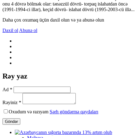
onu 4 dövrə bölmək olar: tənəzzül dövrü- torpaq islahatdan öncə
(1991-1994-ci illər), keçid dövrü- islahat dövrü (1995-2003-cü illə...
Daha çox oxumaq üçün daxil olun və ya abunə olun
Daxil ol
Abunə ol
Rəy yaz
Ad *
Rəyiniz *
Oxudum və razıyam
Şərh göndərmə qaydaları
Göndər
Maliyyə