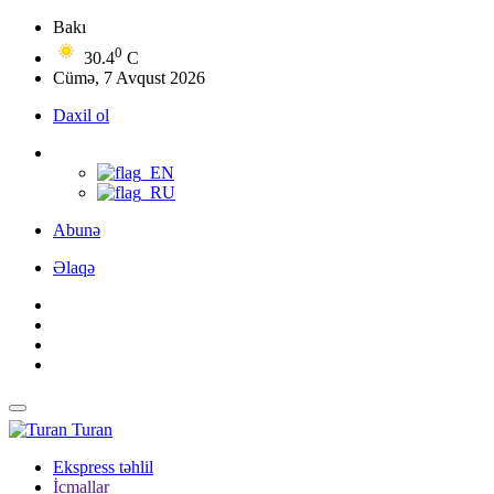
Bakı
0
30.4
C
Cümə, 7 Avqust 2026
Daxil ol
Abunə
Əlaqə
Turan
Ekspress təhlil
İcmallar