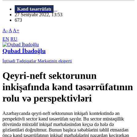
Kənd təsərrüfatı
27 Sentyabr 2022, 13:53
673
A-
A
A+
EN
RU
Qubad İbadoğlu
İqtisadi Tədqiqatlar Mərkəzinin eksperti
Qeyri-neft sektorunun
inkişafında kənd təsərrüfatının
rolu və perspektivləri
Azərbaycanda qeyri-neft sektorunun inkişafı kontekstində ən
perspektivli sector kənd təsərrüfatı sayılır. Bu sector müstəqillik
dövründə müxtəlif inkişaf mərhələsindən keçsə də hələ də
gözləntiləri doğrultmur. Bunun başlıca səbəblərini təhlil etməzdən
öncə kənd təsərrüfatının inkişaf mərhələlərini nəzərdən keçirərkən