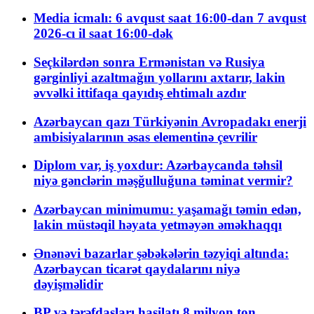
Media icmalı: 6 avqust saat 16:00-dan 7 avqust
2026-cı il saat 16:00-dək
Seçkilərdən sonra Ermənistan və Rusiya
gərginliyi azaltmağın yollarını axtarır, lakin
əvvəlki ittifaqa qayıdış ehtimalı azdır
Azərbaycan qazı Türkiyənin Avropadakı enerji
ambisiyalarının əsas elementinə çevrilir
Diplom var, iş yoxdur: Azərbaycanda təhsil
niyə gənclərin məşğulluğuna təminat vermir?
Azərbaycan minimumu: yaşamağı təmin edən,
lakin müstəqil həyata yetməyən əməkhaqqı
Ənənəvi bazarlar şəbəkələrin təzyiqi altında:
Azərbaycan ticarət qaydalarını niyə
dəyişməlidir
BP və tərəfdaşları hasilatı 8 milyon ton