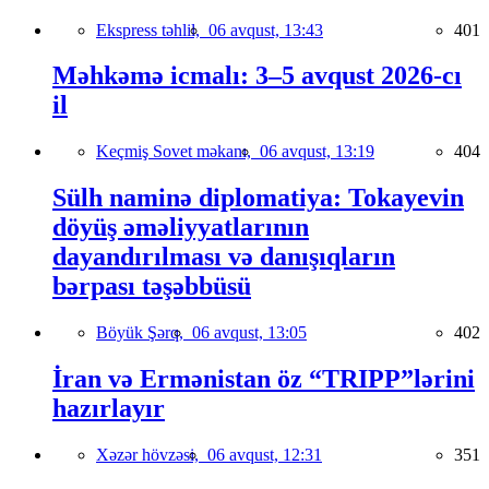
Ekspress təhlil,
06 avqust, 13:43
401
Məhkəmə icmalı: 3–5 avqust 2026-cı
il
Keçmiş Sovet məkanı,
06 avqust, 13:19
404
Sülh naminə diplomatiya: Tokayevin
döyüş əməliyyatlarının
dayandırılması və danışıqların
bərpası təşəbbüsü
Böyük Şərq,
06 avqust, 13:05
402
İran və Ermənistan öz “TRIPP”lərini
hazırlayır
Xəzər hövzəsi,
06 avqust, 12:31
351