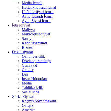
Media İcmalı
Həftəlik iqtisadi icmal
Həftəlik siyasi icmal
Aylıq İqtisadi İcmal
Aylıq Siyasi İcmal
İqtisadiyyat
Maliyyə
Makroiqtisadiyyat
Sənaye
Kənd təsərrüfatı
Biznes
Daxili siyasət
Qanunvericilik
Dövlət quruculuğu
Cəmiyyət
Gender
Din
İnsan Hüquqları
Media
Təhlükəsizlik
Sosial sahə
Xarici Siyasət
Keçmiş Sovet məkanı
Qafqaz
Amerika