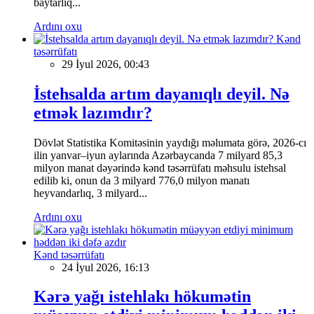
baytarlıq...
Ardını oxu
Kənd
təsərrüfatı
29 İyul 2026, 00:43
İstehsalda artım dayanıqlı deyil. Nə
etmək lazımdır?
Dövlət Statistika Komitəsinin yaydığı məlumata görə, 2026-cı
ilin yanvar–iyun aylarında Azərbaycanda 7 milyard 85,3
milyon manat dəyərində kənd təsərrüfatı məhsulu istehsal
edilib ki, onun da 3 milyard 776,0 milyon manatı
heyvandarlıq, 3 milyard...
Ardını oxu
Kənd təsərrüfatı
24 İyul 2026, 16:13
Kərə yağı istehlakı hökumətin