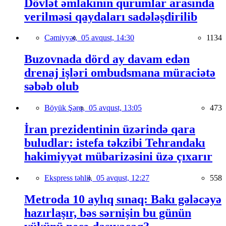
Dövlət əmlakının qurumlar arasında
verilməsi qaydaları sadələşdirilib
Cəmiyyət,
05 avqust, 14:30
1134
Buzovnada dörd ay davam edən
drenaj işləri ombudsmana müraciətə
səbəb olub
Böyük Şərq,
05 avqust, 13:05
473
İran prezidentinin üzərində qara
buludlar: istefa təkzibi Tehrandakı
hakimiyyət mübarizəsini üzə çıxarır
Ekspress təhlil,
05 avqust, 12:27
558
Metroda 10 aylıq sınaq: Bakı gələcəyə
hazırlaşır, bəs sərnişin bu günün