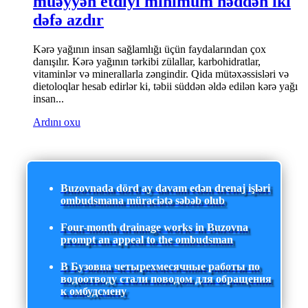
müəyyən etdiyi minimum həddən iki
dəfə azdır
Kərə yağının insan sağlamlığı üçün faydalarından çox
danışılır. Kərə yağının tərkibi zülallar, karbohidratlar,
vitaminlər və minerallarla zəngindir. Qida mütəxəssisləri və
dietoloqlar hesab edirlər ki, təbii süddən əldə edilən kərə yağı
insan...
Ardını oxu
Buzovnada dörd ay davam edən drenaj işləri
ombudsmana müraciətə səbəb olub
Four-month drainage works in Buzovna
prompt an appeal to the ombudsman
В Бузовна четырехмесячные работы по
водоотводу стали поводом для обращения
к омбудсмену