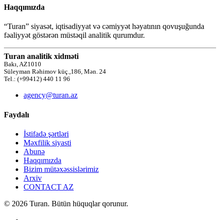
Haqqımızda
“Turan” siyasət, iqtisadiyyat və cəmiyyət həyatının qovuşuğunda
fəaliyyət göstərən müstəqil analitik qurumdur.
Turan analitik xidməti
Bakı, AZ1010
Süleyman Rəhimov küç.,186, Mən. 24
Tel.: (+99412) 440 11 96
agency@turan.az
Faydalı
İstifadə şərtləri
Məxfilik siyasti
Abunə
Haqqımızda
Bizim mütəxəssislərimiz
Arxiv
CONTACT AZ
© 2026 Turan. Bütün hüquqlar qorunur.