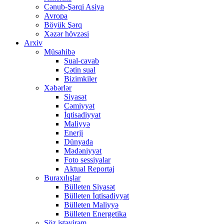
Cənub-Şərqi Asiya
Avropa
Böyük Şərq
Xəzər hövzəsi
Arxiv
Müsahibə
Sual-cavab
Çətin sual
Bizimkiler
Xəbərlər
Siyasət
Cəmiyyət
İqtisadiyyat
Maliyyə
Enerji
Dünyada
Mədəniyyət
Foto sessiyalar
Aktual Reportaj
Buraxılışlar
Bülleten Siyasət
Bülleten İqtisadiyyat
Bülleten Maliyyə
Bülleten Energetika
Söz istəyirəm