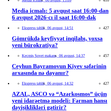
Media İcmalı,
06 avqust, 15:09
410
Media icmalı: 5 avqust saat 16:00-dan
6 avqust 2026-cı il saat 16:00-dək
Ekspress təhlil,
06 avqust, 14:51
427
Gömrükdə keyfiyyət inqilabı, yoxsa
yeni bürokratiya?
Keçmiş Sovet məkanı,
06 avqust, 14:37
457
Ceyhun Bayramovun Kiyev səfərinin
arxasında nə dayanır?
Ekspress təhlil,
06 avqust, 14:32
427
AZAL, ASCO və “Azərkosmos” üçün
yeni idarəetmə modeli: Fərman hansı
dəyişiklikləri gətirir?