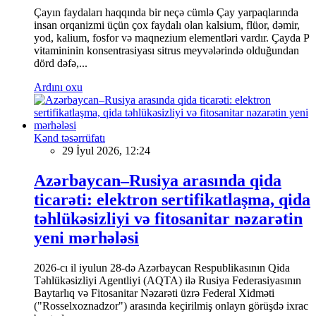
Çayın faydaları haqqında bir neçə cümlə Çay yarpaqlarında
insan orqanizmi üçün çox faydalı olan kalsium, flüor, dəmir,
yod, kalium, fosfor və maqnezium elementləri vardır. Çayda P
vitamininin konsentrasiyası sitrus meyvələrində olduğundan
dörd dəfə,...
Ardını oxu
Kənd təsərrüfatı
29 İyul 2026, 12:24
Azərbaycan–Rusiya arasında qida
ticarəti: elektron sertifikatlaşma, qida
təhlükəsizliyi və fitosanitar nəzarətin
yeni mərhələsi
2026-cı il iyulun 28-də Azərbaycan Respublikasının Qida
Təhlükəsizliyi Agentliyi (AQTA) ilə Rusiya Federasiyasının
Baytarlıq və Fitosanitar Nəzarəti üzrə Federal Xidməti
("Rosselxoznadzor") arasında keçirilmiş onlayn görüşdə ixrac