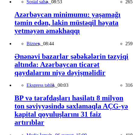
Sosial sahə,
08:53
265
Azərbaycan minimumu: yaşamağı
təmin edən, lakin müstəqil həyata
yetməyən əməkhaqqı
Biznes,
08:44
259
Ənənəvi bazarlar şəbəkələrin təzyiqi
altında: Azərbaycan ticarət
qaydalarını niyə dəyişməlidir
Ekspress təhlil,
00:03
316
BP və tərəfdaşları hasilatı 8 milyon
ton səviyyəsində saxlamaqla AÇG-yə
kapital qoyuluşlarını 31 faiz
artırıblar