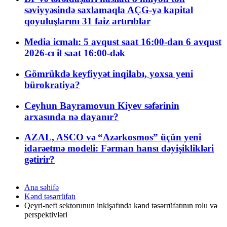
səviyyəsində saxlamaqla AÇG-yə kapital
qoyuluşlarını 31 faiz artırıblar
Media icmalı: 5 avqust saat 16:00-dan 6 avqust
2026-cı il saat 16:00-dək
Gömrükdə keyfiyyət inqilabı, yoxsa yeni
bürokratiya?
Ceyhun Bayramovun Kiyev səfərinin
arxasında nə dayanır?
AZAL, ASCO və “Azərkosmos” üçün yeni
idarəetmə modeli: Fərman hansı dəyişiklikləri
gətirir?
Ana səhifə
Kənd təsərrüfatı
Qeyri-neft sektorunun inkişafında kənd təsərrüfatının rolu və
perspektivləri