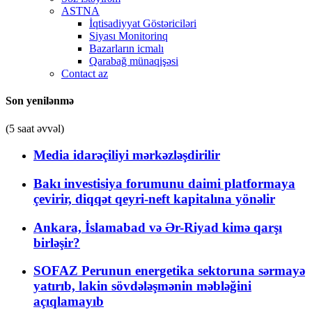
ASTNA
İqtisadiyyat Göstəriciləri
Siyası Monitorinq
Bazarların icmalı
Qarabağ münaqişəsi
Contact az
Son yenilənmə
(5 saat əvvəl)
Media idarəçiliyi mərkəzləşdirilir
Bakı investisiya forumunu daimi platformaya
çevirir, diqqət qeyri-neft kapitalına yönəlir
Ankara, İslamabad və Ər-Riyad kimə qarşı
birləşir?
SOFAZ Perunun energetika sektoruna sərmayə
yatırıb, lakin sövdələşmənin məbləğini
açıqlamayıb