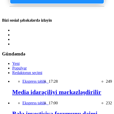
Bizi sosial şəbəkələrdə izləyin
Gündəmdə
Yeni
Populyar
Redaktorun seçimi
Ekspress təhlil,
17:28
249
Media idarəçiliyi mərkəzləşdirilir
Ekspress təhlil,
17:00
232
Bakı investisiya forumunu daimi