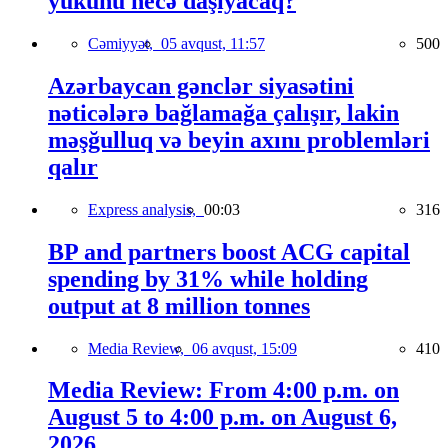
yükünü necə daşıyacaq?
Cəmiyyət,
05 avqust, 11:57
500
Azərbaycan gənclər siyasətini
nəticələrə bağlamağa çalışır, lakin
məşğulluq və beyin axını problemləri
qalır
Express analysis,
00:03
316
BP and partners boost ACG capital
spending by 31% while holding
output at 8 million tonnes
Media Review,
06 avqust, 15:09
410
Media Review: From 4:00 p.m. on
August 5 to 4:00 p.m. on August 6,
2026