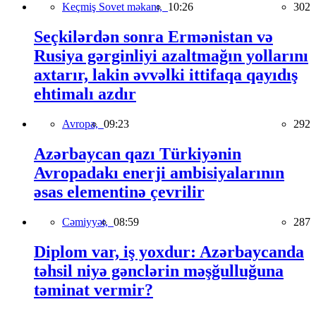
Keçmiş Sovet məkanı,
10:26
302
Seçkilərdən sonra Ermənistan və
Rusiya gərginliyi azaltmağın yollarını
axtarır, lakin əvvəlki ittifaqa qayıdış
ehtimalı azdır
Avropa,
09:23
292
Azərbaycan qazı Türkiyənin
Avropadakı enerji ambisiyalarının
əsas elementinə çevrilir
Cəmiyyət,
08:59
287
Diplom var, iş yoxdur: Azərbaycanda
təhsil niyə gənclərin məşğulluğuna
təminat vermir?