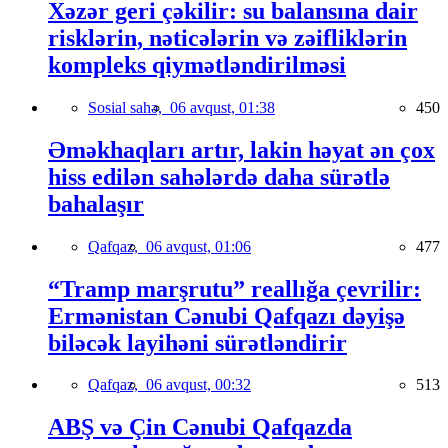
Xəzər geri çəkilir: su balansına dair
risklərin, nəticələrin və zəifliklərin
kompleks qiymətləndirilməsi
Sosial sahə,
06 avqust, 01:38
450
Əməkhaqları artır, lakin həyat ən çox
hiss edilən sahələrdə daha sürətlə
bahalaşır
Qafqaz,
06 avqust, 01:06
477
“Tramp marşrutu” reallığa çevrilir:
Ermənistan Cənubi Qafqazı dəyişə
biləcək layihəni sürətləndirir
Qafqaz,
06 avqust, 00:32
513
ABŞ və Çin Cənubi Qafqazda