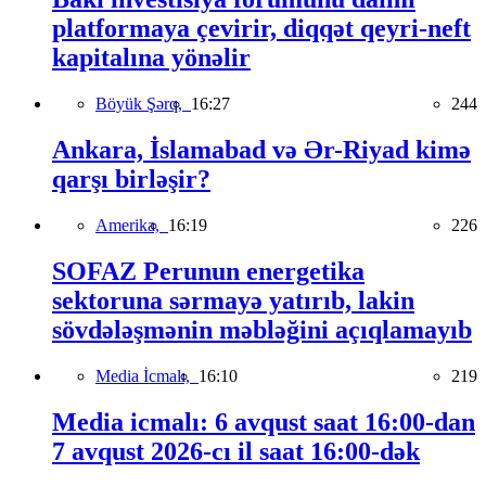
platformaya çevirir, diqqət qeyri-neft
kapitalına yönəlir
Böyük Şərq,
16:27
244
Ankara, İslamabad və Ər-Riyad kimə
qarşı birləşir?
Amerika,
16:19
226
SOFAZ Perunun energetika
sektoruna sərmayə yatırıb, lakin
sövdələşmənin məbləğini açıqlamayıb
Media İcmalı,
16:10
219
Media icmalı: 6 avqust saat 16:00-dan
7 avqust 2026-cı il saat 16:00-dək