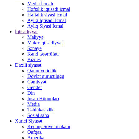
Media İcmalı
Həftəlik iqtisadi icmal
Həftəlik siyasi icmal
Aylıq İqtisadi İcmal
Aylıq Siyasi İcmal
İqtisadiyyat
Maliyyə
Makroiqtisadiyyat
Sənaye
Kənd təsərrüfatı
Biznes
Daxili siyasət
Qanunvericilik
Dövlət quruculuğu
Cəmiyyət
Gender
Din
İnsan Hüquqları
Media
Təhlükəsizlik
Sosial sahə
Xarici Siyasət
Keçmiş Sovet məkanı
Qafqaz
Amerika