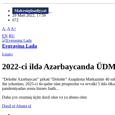
Makroiqtisadiyyat
29 Mart 2022, 17:59
672
A-
A
A+
EN
RU
Evgraşina Lada
İcmalçi
2022-ci ildə Azərbaycanda ÜDM 
“Deloitte Azərbaycan” şirkəti “Deloitte” Araşdırma Mərkəzinin 40 səhi
ilin yekunları, 2025-ci ilə qədər olan proqnozlar və əvvəlki 5 ildə ölk
pandemiyadan sonra biznes fəallı...
Daha çox oxumaq üçün daxil olun və ya abunə olun
Daxil ol
Abunə ol