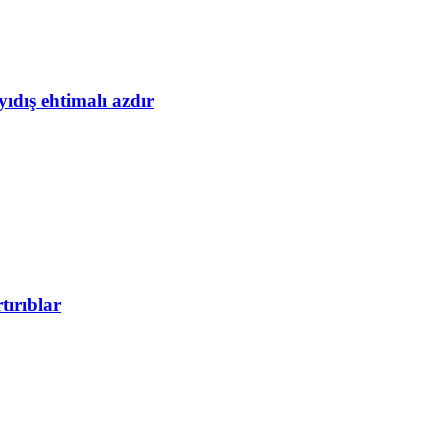
yıdış ehtimalı azdır
tırıblar