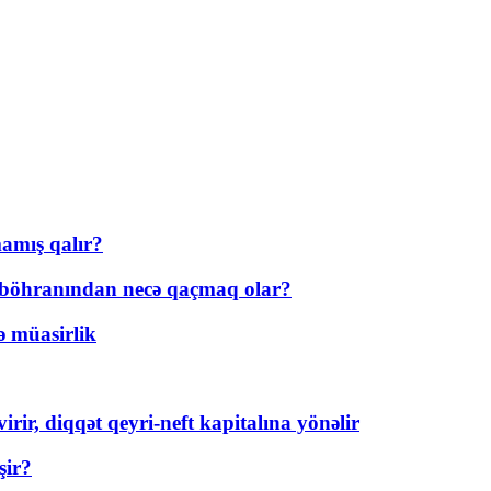
amış qalır?
t böhranından necə qaçmaq olar?
ə müasirlik
rir, diqqət qeyri-neft kapitalına yönəlir
şir?