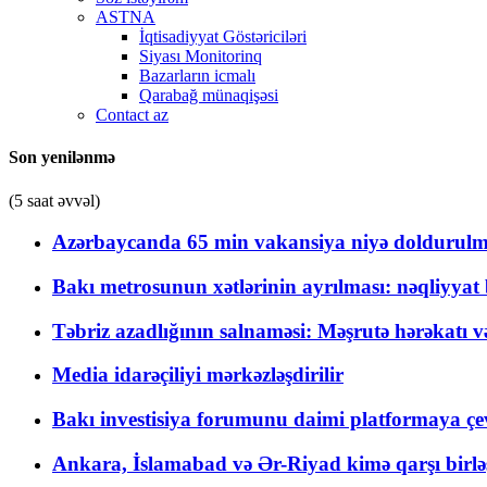
ASTNA
İqtisadiyyat Göstəriciləri
Siyası Monitorinq
Bazarların icmalı
Qarabağ münaqişəsi
Contact az
Son yenilənmə
(5 saat əvvəl)
Azərbaycanda 65 min vakansiya niyə doldurulm
Bakı metrosunun xətlərinin ayrılması: nəqliyya
Təbriz azadlığının salnaməsi: Məşrutə hərəkatı v
Media idarəçiliyi mərkəzləşdirilir
Bakı investisiya forumunu daimi platformaya çevi
Ankara, İslamabad və Ər-Riyad kimə qarşı birlə