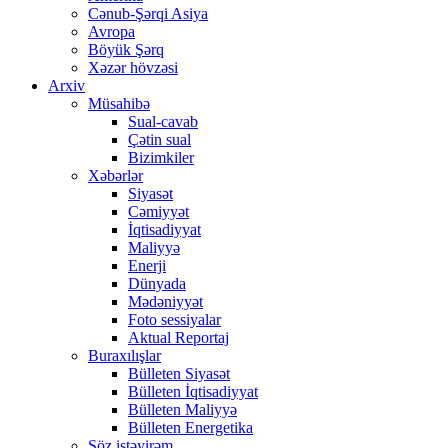
Cənub-Şərqi Asiya
Avropa
Böyük Şərq
Xəzər hövzəsi
Arxiv
Müsahibə
Sual-cavab
Çətin sual
Bizimkiler
Xəbərlər
Siyasət
Cəmiyyət
İqtisadiyyat
Maliyyə
Enerji
Dünyada
Mədəniyyət
Foto sessiyalar
Aktual Reportaj
Buraxılışlar
Bülleten Siyasət
Bülleten İqtisadiyyat
Bülleten Maliyyə
Bülleten Energetika
Söz istəyirəm