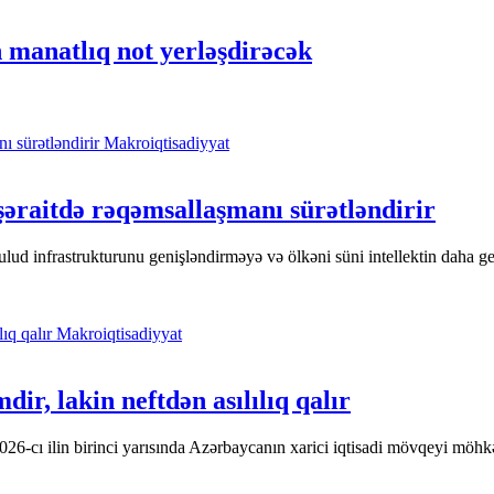
manatlıq not yerləşdirəcək
Makroiqtisadiyyat
 şəraitdə rəqəmsallaşmanı sürətləndirir
lud infrastrukturunu genişləndirməyə və ölkəni süni intellektin daha ge
Makroiqtisadiyyat
ir, lakin neftdən asılılıq qalır
2026-cı ilin birinci yarısında Azərbaycanın xarici iqtisadi mövqeyi möh