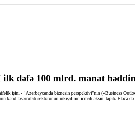
ilk dəfə 100 mlrd. manat həddin
fəlik işini - "Azərbaycanda biznesin perspektivi"nin («Business Outloo
ənin kənd təsərrüfatı sektorunun inkişafının icmalı əksini tapıb. Eləcə d