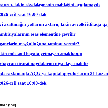
tırıb, lakin sövdələşmənin məbləğini açıqlamayıb
026-cı il saat 16:00-dək
 azaltmağın yollarını axtarır, lakin əvvəlki ittifaqa qa
bisiyalarının əsas elementinə çevrilir
 gənclərin məşğulluğuna təminat vermir?
kin müstəqil həyata yetməyən əməkhaqqı
rbaycan ticarət qaydalarını niyə dəyişməlidir
ində saxlamaqla AÇG-yə kapital qoyuluşlarını 31 faiz ar
026-cı il saat 16:00-dək
ini aşacaq