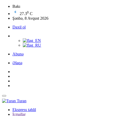
Bakı
0
27.3
C
Şənbə, 8 Avqust 2026
Daxil ol
Abunə
Əlaqə
Turan
Ekspress təhlil
İcmallar