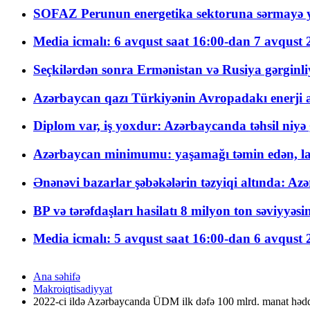
SOFAZ Perunun energetika sektoruna sərmayə ya
Media icmalı: 6 avqust saat 16:00-dan 7 avqust 2
Seçkilərdən sonra Ermənistan və Rusiya gərginliyi
Azərbaycan qazı Türkiyənin Avropadakı enerji am
Diplom var, iş yoxdur: Azərbaycanda təhsil niyə
Azərbaycan minimumu: yaşamağı təmin edən, la
Ənənəvi bazarlar şəbəkələrin təzyiqi altında: Azə
BP və tərəfdaşları hasilatı 8 milyon ton səviyyəs
Media icmalı: 5 avqust saat 16:00-dan 6 avqust 2
Ana səhifə
Makroiqtisadiyyat
2022-ci ildə Azərbaycanda ÜDM ilk dəfə 100 mlrd. manat hədd