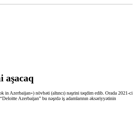
i aşacaq
k in Azerbaijan») növbəti (altıncı) nəşrini təqdim edib. Orada 2021-ci
ə “Deloitte Azerbaijan” bu nəşrdə iş adamlarının əksəriyyətinin