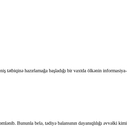
niş tətbiqinə hazırlamağa başladığı bir vaxtda ölkənin informasiya-
kəmlənib. Bununla belə, tədiyə balansının dayanıqlılığı əvvəlki kimi