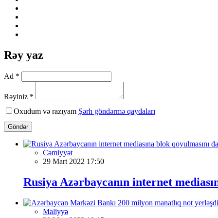
Rəy yaz
Ad *
Rəyiniz *
Oxudum və razıyam
Şərh göndərmə qaydaları
Göndər
Cəmiyyət
29 Mart 2022 17:50
Rusiya Azərbaycanın internet mediası
Maliyyə