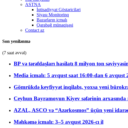
ASTNA
İqtisadiyyat Göstəriciləri
Siyası Monitorinq
Bazarların icmalı
Qarabağ münaqişəsi
Contact az
Son yenilənmə
(7 saat əvvəl)
BP və tərəfdaşları hasilatı 8 milyon ton səviyyəs
Media icmalı: 5 avqust saat 16:00-dan 6 avqust 2
Gömrükdə keyfiyyət inqilabı, yoxsa yeni bürokr
Ceyhun Bayramovun Kiyev səfərinin arxasında 
AZAL, ASCO və “Azərkosmos” üçün yeni idarəetm
Məhkəmə icmalı: 3–5 avqust 2026-cı il