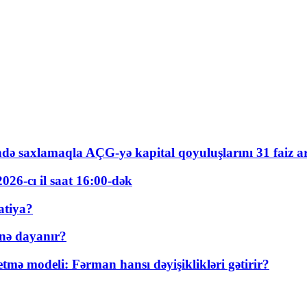
ində saxlamaqla AÇG-yə kapital qoyuluşlarını 31 faiz ar
026-cı il saat 16:00-dək
atiya?
nə dayanır?
ə modeli: Fərman hansı dəyişiklikləri gətirir?