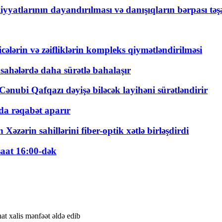
yyatlarının dayandırılması və danışıqların bərpası tə
ticələrin və zəifliklərin kompleks qiymətləndirilməsi
 sahələrdə daha sürətlə bahalaşır
ənubi Qafqazı dəyişə biləcək layihəni sürətləndirir
a rəqabət aparır
zərin sahillərini fiber-optik xətlə birləşdirdi
saat 16:00-dək
at xalis mənfəət əldə edib