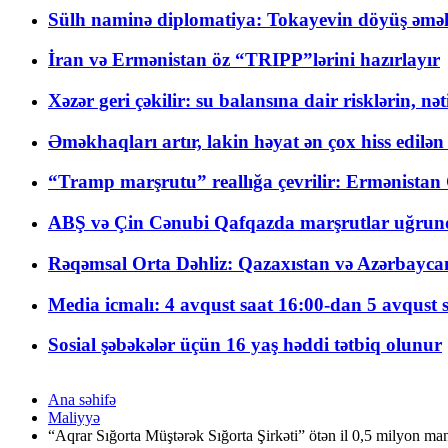
Sülh naminə diplomatiya: Tokayevin döyüş əməli
İran və Ermənistan öz “TRIPP”lərini hazırlayır
Xəzər geri çəkilir: su balansına dair risklərin, nə
Əməkhaqları artır, lakin həyat ən çox hiss edilən
“Tramp marşrutu” reallığa çevrilir: Ermənistan C
ABŞ və Çin Cənubi Qafqazda marşrutlar uğrund
Rəqəmsal Orta Dəhliz: Qazaxıstan və Azərbaycan Xə
Media icmalı: 4 avqust saat 16:00-dan 5 avqust 
Sosial şəbəkələr üçün 16 yaş həddi tətbiq olunur
Ana səhifə
Maliyyə
“Aqrar Sığorta Müştərək Sığorta Şirkəti” ötən il 0,5 milyon man