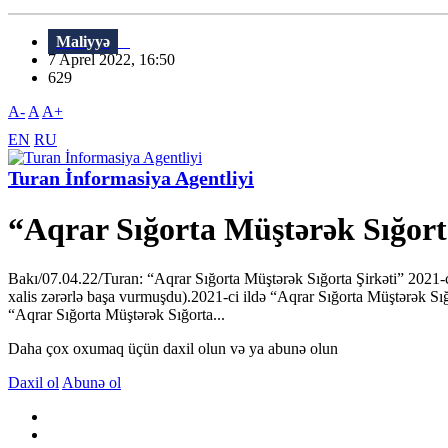
Maliyyə
7 Aprel 2022, 16:50
629
A-
A
A+
EN
RU
Turan İnformasiya Agentliyi
“Aqrar Sığorta Müştərək Sığorta
Bakı/07.04.22/Turan: “Aqrar Sığorta Müştərək Sığorta Şirkəti” 2021-ci i
xalis zərərlə başa vurmuşdu).2021-ci ildə “Aqrar Sığorta Müştərək Sığ
“Aqrar Sığorta Müştərək Sığorta...
Daha çox oxumaq üçün daxil olun və ya abunə olun
Daxil ol
Abunə ol