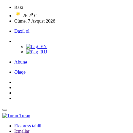
Bakı
0
26.2
C
Cümə, 7 Avqust 2026
Daxil ol
Abunə
Əlaqə
Turan
Ekspress təhlil
İcmallar