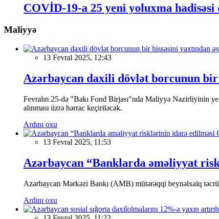
COVİD-19-a 25 yeni yoluxma hadisəsi 
Maliyyə
13 Fevral 2025, 12:43
Azərbaycan daxili dövlət borcunun bir 
Fevralın 25-də "Bakı Fond Birjası"nda Maliyyə Nazirliyinin
alınması üzrə hərrac keçiriləcək.
Ardını oxu
13 Fevral 2025, 11:53
Azərbaycan “Banklarda əməliyyat riskl
Azərbaycan Mərkəzi Bankı (AMB) mütərəqqi beynəlxalq təcrübə v
Ardını oxu
13 Fevral 2025, 11:22