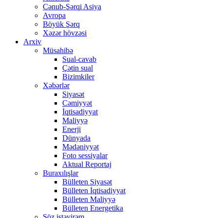
Cənub-Şərqi Asiya
Avropa
Böyük Şərq
Xəzər hövzəsi
Arxiv
Müsahibə
Sual-cavab
Çətin sual
Bizimkiler
Xəbərlər
Siyasət
Cəmiyyət
İqtisadiyyat
Maliyyə
Enerji
Dünyada
Mədəniyyət
Foto sessiyalar
Aktual Reportaj
Buraxılışlar
Bülleten Siyasət
Bülleten İqtisadiyyat
Bülleten Maliyyə
Bülleten Energetika
Söz istəyirəm