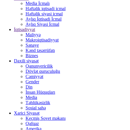
Media İcmalı
Həftəlik iqtisadi icmal
Həftəlik siyasi icmal
Aylıq İqtisadi İcmal
Aylıq Siyasi İcmal
İqtisadiyyat
Maliyyə
Makroiqtisadiyyat
Sənaye
Kənd təsərrüfatı
Biznes
Daxili siyasət
Qanunvericilik
Dövlət quruculuğu
Cəmiyyət
Gender
Din
İnsan Hüquqları
Media
Təhlükəsizlik
Sosial sahə
Xarici Siyasət
Keçmiş Sovet məkanı
Qafqaz
Amerika