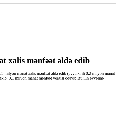
t xalis mənfəət əldə edib
 0,5 milyon manat xalis mənfəət əldə edib (əvvəlki ili 0,2 milyon manat
çəkib, 0,1 milyon manat mənfəət vergisi ödəyib.Bu ilin əvvəlinə