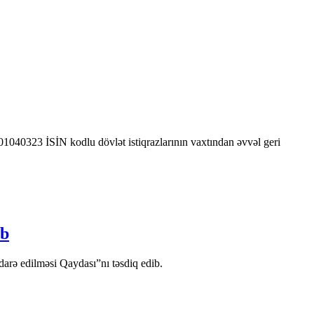
0323 İSİN kodlu dövlət istiqrazlarının vaxtından əvvəl geri
ib
arə edilməsi Qaydası”nı təsdiq edib.