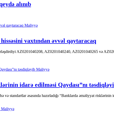
qeydə alınıb
Maliyyə
hissəsini vaxtından əvvəl qaytaracaq
 yerləşdirdiyi AZ0201040208, AZ0201040240, AZ0201040265 və AZ020104
Maliyyə
ərinin idarə edilməsi Qaydası”nı təsdiqləy
ə standartlar əsasında hazırladığı “Banklarda əməliyyat risklərinin id
Maliyyə