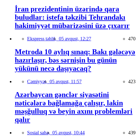
İran prezidentinin üzərində qara
buludlar: istefa təkzibi Tehrandakı
hakimiyyət mübarizəsini üzə çıxarır
Ekspress təhlil,
05 avqust, 12:27
470
Metroda 10 aylıq sınaq: Bakı gələcəyə
hazırlaşır, bəs sərnişin bu günün
yükünü necə daşıyacaq?
Cəmiyyət,
05 avqust, 11:57
423
Azərbaycan gənclər siyasətini
nəticələrə bağlamağa çalışır, lakin
məşğulluq və beyin axını problemləri
qalır
Sosial sahə,
05 avqust, 10:44
439