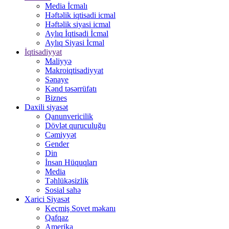
Media İcmalı
Həftəlik iqtisadi icmal
Həftəlik siyasi icmal
Aylıq İqtisadi İcmal
Aylıq Siyasi İcmal
İqtisadiyyat
Maliyyə
Makroiqtisadiyyat
Sənaye
Kənd təsərrüfatı
Biznes
Daxili siyasət
Qanunvericilik
Dövlət quruculuğu
Cəmiyyət
Gender
Din
İnsan Hüquqları
Media
Təhlükəsizlik
Sosial sahə
Xarici Siyasət
Keçmiş Sovet məkanı
Qafqaz
Amerika