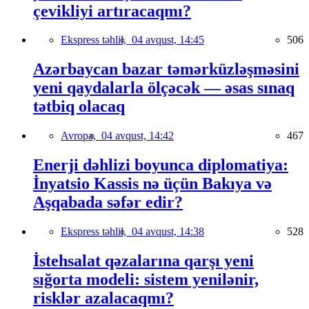
çevikliyi artıracaqmı?
Ekspress təhlil,
04 avqust, 14:45
506
Azərbaycan bazar təmərküzləşməsini
yeni qaydalarla ölçəcək — əsas sınaq
tətbiq olacaq
Avropa,
04 avqust, 14:42
467
Enerji dəhlizi boyunca diplomatiya:
İnyatsio Kassis nə üçün Bakıya və
Aşqabada səfər edir?
Ekspress təhlil,
04 avqust, 14:38
528
İstehsalat qəzalarına qarşı yeni
sığorta modeli: sistem yenilənir,
risklər azalacaqmı?