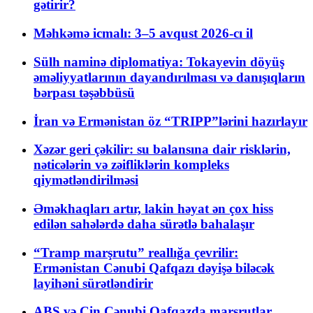
gətirir?
Məhkəmə icmalı: 3–5 avqust 2026-cı il
Sülh naminə diplomatiya: Tokayevin döyüş
əməliyyatlarının dayandırılması və danışıqların
bərpası təşəbbüsü
İran və Ermənistan öz “TRIPP”lərini hazırlayır
Xəzər geri çəkilir: su balansına dair risklərin,
nəticələrin və zəifliklərin kompleks
qiymətləndirilməsi
Əməkhaqları artır, lakin həyat ən çox hiss
edilən sahələrdə daha sürətlə bahalaşır
“Tramp marşrutu” reallığa çevrilir:
Ermənistan Cənubi Qafqazı dəyişə biləcək
layihəni sürətləndirir
ABŞ və Çin Cənubi Qafqazda marşrutlar