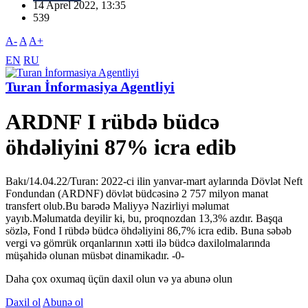
14 Aprel 2022, 13:35
539
A-
A
A+
EN
RU
Turan İnformasiya Agentliyi
ARDNF I rübdə büdcə
öhdəliyini 87% icra edib
Bakı/14.04.22/Turan: 2022-ci ilin yanvar-mart aylarında Dövlət Neft
Fondundan (ARDNF) dövlət büdcəsinə 2 757 milyon manat
transfert olub.Bu barədə Maliyyə Nazirliyi məlumat
yayıb.Məlumatda deyilir ki, bu, proqnozdan 13,3% azdır. Başqa
sözlə, Fond I rübdə büdcə öhdəliyini 86,7% icra edib. Buna səbəb
vergi və gömrük orqanlarının xətti ilə büdcə daxilolmalarında
müşahidə olunan müsbət dinamikadır. -0-
Daha çox oxumaq üçün daxil olun və ya abunə olun
Daxil ol
Abunə ol