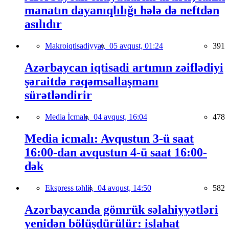
manatın dayanıqlılığı hələ də neftdən
asılıdır
Makroiqtisadiyyat,
05 avqust, 01:24
391
Azərbaycan iqtisadi artımın zəiflədiyi
şəraitdə rəqəmsallaşmanı
sürətləndirir
Media İcmalı,
04 avqust, 16:04
478
Media icmalı: Avqustun 3-ü saat
16:00-dan avqustun 4-ü saat 16:00-
dək
Ekspress təhlil,
04 avqust, 14:50
582
Azərbaycanda gömrük səlahiyyətləri
yenidən bölüşdürülür: islahat