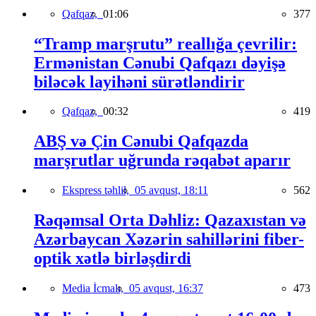
Qafqaz,
01:06
377
“Tramp marşrutu” reallığa çevrilir:
Ermənistan Cənubi Qafqazı dəyişə
biləcək layihəni sürətləndirir
Qafqaz,
00:32
419
ABŞ və Çin Cənubi Qafqazda
marşrutlar uğrunda rəqabət aparır
Ekspress təhlil,
05 avqust, 18:11
562
Rəqəmsal Orta Dəhliz: Qazaxıstan və
Azərbaycan Xəzərin sahillərini fiber-
optik xətlə birləşdirdi
Media İcmalı,
05 avqust, 16:37
473