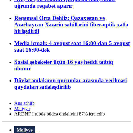
uğrunda rəqabət aparır
Rəqəmsal Orta Dəhliz: Qazaxıstan və
Azərbaycan Xəzərin sahillərini fiber-optik xətlə
birləşdirdi
Media icmalı: 4 avqust saat 16:00-dan 5 avqust
saat 16:00-dək
Sosial şəbəkələr üçün 16 yaş həddi tətbiq
olunur
Dövlət əmlakının qurumlar arasında verilməsi
qaydaları sadələşdirilib
Ana səhifə
Maliyyə
ARDNF I rübdə büdcə öhdəliyini 87% icra edib
Maliyyə