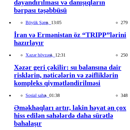
dayandırılması və danışıqların
bərpası təşəbbüsü
Böyük Şərq,
13:05
279
İran və Ermənistan öz “TRIPP”lərini
hazırlayır
Xəzər hövzəsi,
12:31
250
Xəzər geri çəkilir: su balansına dair
risklərin, nəticələrin və zəifliklərin
kompleks qiymətləndirilməsi
Sosial sahə,
01:38
348
Əməkhaqları artır, lakin həyat ən çox
hiss edilən sahələrdə daha sürətlə
bahalaşır