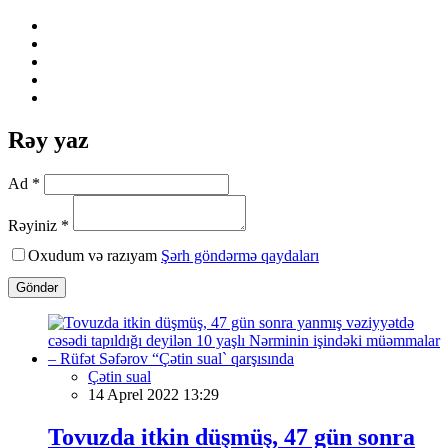
Rəy yaz
Ad *
Rəyiniz *
Oxudum və razıyam
Şərh göndərmə qaydaları
Göndər
Çətin sual
14 Aprel 2022 13:29
Tovuzda itkin düşmüş, 47 gün sonra