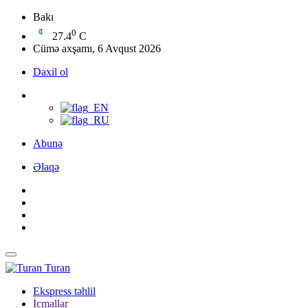
Bakı
0
27.4
C
Cümə axşamı, 6 Avqust 2026
Daxil ol
Abunə
Əlaqə
Turan
Ekspress təhlil
İcmallar