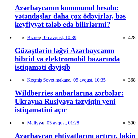
Azərbaycanın kommunal hesabı:
vətəndaşlar daha çox ödəyirlər, bəs
keyfiyyət tələb edə bilirlərmi?
Biznes,
05 avqust, 10:39
428
Güzəştlərin ləğvi Azərbaycanın
hibrid və elektromobil bazarında
istiqaməti dəyişib
Keçmiş Sovet məkanı,
05 avqust, 10:35
368
Wildberries anbarlarına zərbələr:
Ukrayna Rusiyaya təzyiqin yeni
istiqamətini açır
Maliyyə,
05 avqust, 01:28
500
Azərbaycan ehtiyatlarını artırır, lakin