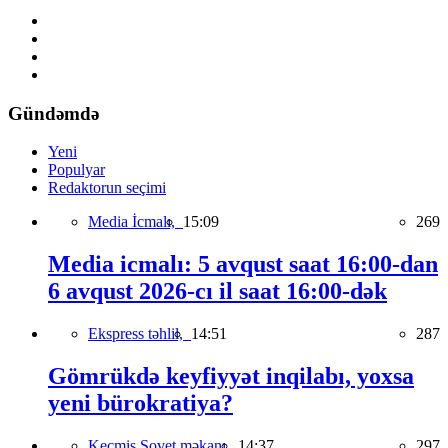
Gündəmdə
Yeni
Populyar
Redaktorun seçimi
Media İcmalı,
15:09
269
Media icmalı: 5 avqust saat 16:00-dan
6 avqust 2026-cı il saat 16:00-dək
Ekspress təhlil,
14:51
287
Gömrükdə keyfiyyət inqilabı, yoxsa
yeni bürokratiya?
Keçmiş Sovet məkanı,
14:37
297