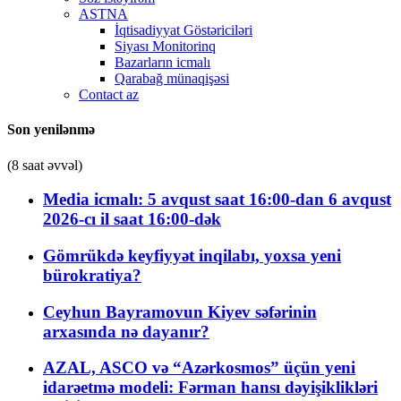
ASTNA
İqtisadiyyat Göstəriciləri
Siyası Monitorinq
Bazarların icmalı
Qarabağ münaqişəsi
Contact az
Son yenilənmə
(8 saat əvvəl)
Media icmalı: 5 avqust saat 16:00-dan 6 avqust
2026-cı il saat 16:00-dək
Gömrükdə keyfiyyət inqilabı, yoxsa yeni
bürokratiya?
Ceyhun Bayramovun Kiyev səfərinin
arxasında nə dayanır?
AZAL, ASCO və “Azərkosmos” üçün yeni
idarəetmə modeli: Fərman hansı dəyişiklikləri