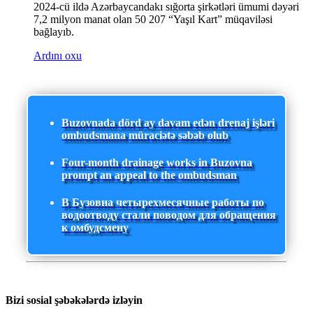
2024-cü ildə Azərbaycandakı sığorta şirkətləri ümumi dəyəri
7,2 milyon manat olan 50 207 “Yaşıl Kart” müqaviləsi
bağlayıb.
Ardını oxu
Buzovnada dörd ay davam edən drenaj işləri
ombudsmana müraciətə səbəb olub
Four-month drainage works in Buzovna
prompt an appeal to the ombudsman
В Бузовна четырехмесячные работы по
водоотводу стали поводом для обращения
к омбудсмену
Bizi sosial şəbəkələrdə izləyin