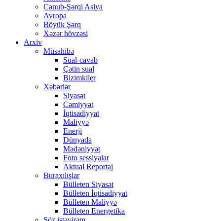
Cənub-Şərqi Asiya
Avropa
Böyük Şərq
Xəzər hövzəsi
Arxiv
Müsahibə
Sual-cavab
Çətin sual
Bizimkiler
Xəbərlər
Siyasət
Cəmiyyət
İqtisadiyyat
Maliyyə
Enerji
Dünyada
Mədəniyyət
Foto sessiyalar
Aktual Reportaj
Buraxılışlar
Bülleten Siyasət
Bülleten İqtisadiyyat
Bülleten Maliyyə
Bülleten Energetika
Söz istəyirəm