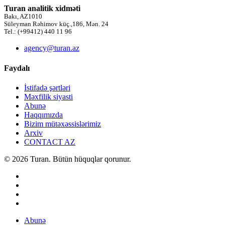
Turan analitik xidməti
Bakı, AZ1010
Süleyman Rəhimov küç.,186, Mən. 24
Tel.: (+99412) 440 11 96
agency@turan.az
Faydalı
İstifadə şərtləri
Məxfilik siyasti
Abunə
Haqqımızda
Bizim mütəxəssislərimiz
Arxiv
CONTACT AZ
© 2026 Turan. Bütün hüquqlar qorunur.
Abunə