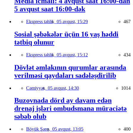
Media icmalı: 4 avqust saat 16:00-dan
5 avqust saat 16:00-dək
Ekspress təhlil,
05 avqust, 15:29
467
Sosial şəbəkələr üçün 16 yaş həddi
tətbiq olunur
Ekspress təhlil,
05 avqust, 15:12
434
Dövlət əmlakının qurumlar arasında
verilməsi qaydaları sadələşdirilib
Cəmiyyət,
05 avqust, 14:30
1014
Buzovnada dörd ay davam edən
drenaj işləri ombudsmana müraciətə
səbəb olub
Böyük Şərq,
05 avqust, 13:05
400