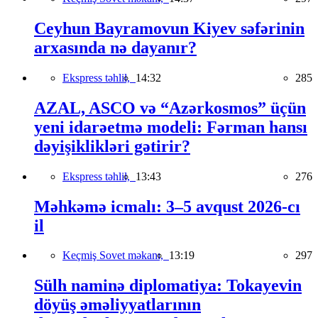
Ceyhun Bayramovun Kiyev səfərinin
arxasında nə dayanır?
Ekspress təhlil,
14:32
285
AZAL, ASCO və “Azərkosmos” üçün
yeni idarəetmə modeli: Fərman hansı
dəyişiklikləri gətirir?
Ekspress təhlil,
13:43
276
Məhkəmə icmalı: 3–5 avqust 2026-cı
il
Keçmiş Sovet məkanı,
13:19
297
Sülh naminə diplomatiya: Tokayevin
döyüş əməliyyatlarının