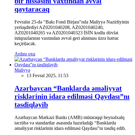
bir hissəsini vaxtından əvvəl
qaytaracaq
Fevralın 25-də "Bakı Fond Birjası"nda Maliyyə Nazirliyinin
yerləşdirdiyi AZ0201040208, AZ0201040240,
AZ0201040265 və AZ0201040323 İSİN kodlu dövlət
istiqrazlarının vaxtından əvvəl geri alınması üzrə hərrac
keçiriləcək.
Ardını oxu
Maliyyə
13 Fevral 2025, 11:53
Azərbaycan “Banklarda əməliyyat
risklərinin idarə edilməsi Qaydası”nı
təsdiqləyib
Azərbaycan Mərkəzi Bankı (AMB) mütərəqqi beynəlxalq
təcrübə və standartlar əsasında hazırladığı “Banklarda
əməliyyat risklərinin idarə edilməsi Qaydası”nı təsdiq edib.