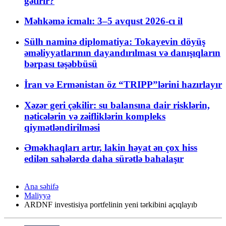
gətirir?
Məhkəmə icmalı: 3–5 avqust 2026-cı il
Sülh naminə diplomatiya: Tokayevin döyüş
əməliyyatlarının dayandırılması və danışıqların
bərpası təşəbbüsü
İran və Ermənistan öz “TRIPP”lərini hazırlayır
Xəzər geri çəkilir: su balansına dair risklərin,
nəticələrin və zəifliklərin kompleks
qiymətləndirilməsi
Əməkhaqları artır, lakin həyat ən çox hiss
edilən sahələrdə daha sürətlə bahalaşır
Ana səhifə
Maliyyə
ARDNF investisiya portfelinin yeni tərkibini açıqlayıb