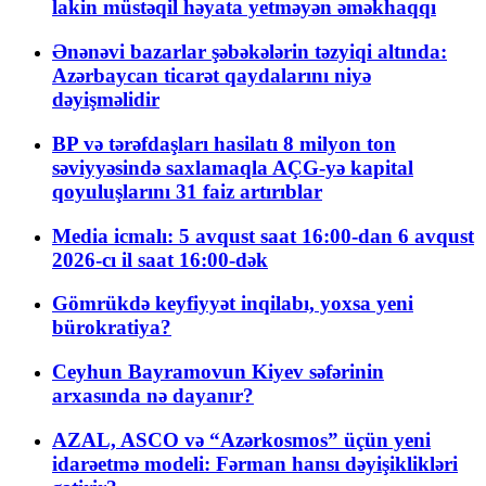
lakin müstəqil həyata yetməyən əməkhaqqı
Ənənəvi bazarlar şəbəkələrin təzyiqi altında:
Azərbaycan ticarət qaydalarını niyə
dəyişməlidir
BP və tərəfdaşları hasilatı 8 milyon ton
səviyyəsində saxlamaqla AÇG-yə kapital
qoyuluşlarını 31 faiz artırıblar
Media icmalı: 5 avqust saat 16:00-dan 6 avqust
2026-cı il saat 16:00-dək
Gömrükdə keyfiyyət inqilabı, yoxsa yeni
bürokratiya?
Ceyhun Bayramovun Kiyev səfərinin
arxasında nə dayanır?
AZAL, ASCO və “Azərkosmos” üçün yeni
idarəetmə modeli: Fərman hansı dəyişiklikləri