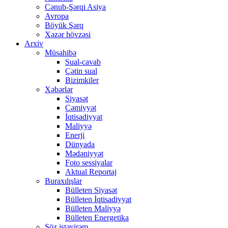
Cənub-Şərqi Asiya
Avropa
Böyük Şərq
Xəzər hövzəsi
Arxiv
Müsahibə
Sual-cavab
Çətin sual
Bizimkiler
Xəbərlər
Siyasət
Cəmiyyət
İqtisadiyyat
Maliyyə
Enerji
Dünyada
Mədəniyyət
Foto sessiyalar
Aktual Reportaj
Buraxılışlar
Bülleten Siyasət
Bülleten İqtisadiyyat
Bülleten Maliyyə
Bülleten Energetika
Söz istəyirəm