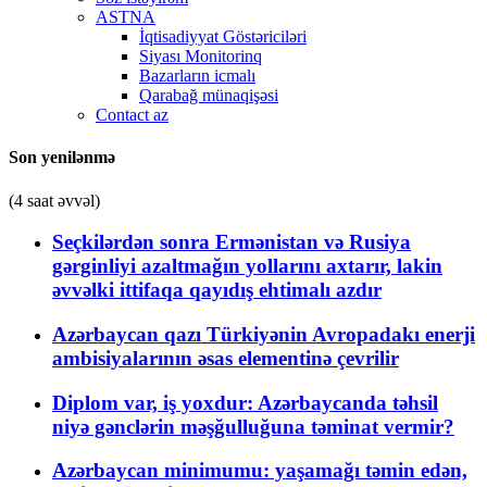
ASTNA
İqtisadiyyat Göstəriciləri
Siyası Monitorinq
Bazarların icmalı
Qarabağ münaqişəsi
Contact az
Son yenilənmə
(4 saat əvvəl)
Seçkilərdən sonra Ermənistan və Rusiya
gərginliyi azaltmağın yollarını axtarır, lakin
əvvəlki ittifaqa qayıdış ehtimalı azdır
Azərbaycan qazı Türkiyənin Avropadakı enerji
ambisiyalarının əsas elementinə çevrilir
Diplom var, iş yoxdur: Azərbaycanda təhsil
niyə gənclərin məşğulluğuna təminat vermir?
Azərbaycan minimumu: yaşamağı təmin edən,