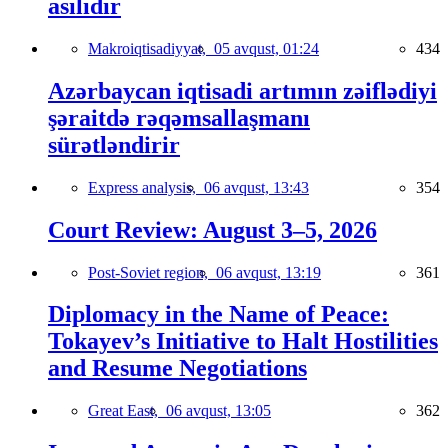
asılıdır
Makroiqtisadiyyat,
05 avqust, 01:24
434
Azərbaycan iqtisadi artımın zəiflədiyi
şəraitdə rəqəmsallaşmanı
sürətləndirir
Express analysis,
06 avqust, 13:43
354
Court Review: August 3–5, 2026
Post-Soviet region,
06 avqust, 13:19
361
Diplomacy in the Name of Peace:
Tokayev’s Initiative to Halt Hostilities
and Resume Negotiations
Great East,
06 avqust, 13:05
362