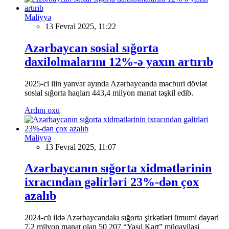
Maliyyə
13 Fevral 2025, 11:22
Azərbaycan sosial sığorta
daxilolmalarını 12%-ə yaxın artırıb
2025-ci ilin yanvar ayında Azərbaycanda məcburi dövlət
sosial sığorta haqları 443,4 milyon manat təşkil edib.
Ardını oxu
Maliyyə
13 Fevral 2025, 11:07
Azərbaycanın sığorta xidmətlərinin
ixracından gəlirləri 23%-dən çox
azalıb
2024-cü ildə Azərbaycandakı sığorta şirkətləri ümumi dəyəri
7,2 milyon manat olan 50 207 “Yaşıl Kart” müqaviləsi