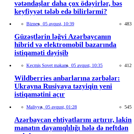
vətəndaşlar daha çox ödəyirlər, bəs
keyfiyyət tələb edə bilirlərmi?
Biznes,
05 avqust, 10:39
483
Güzəştlərin ləğvi Azərbaycanın
hibrid və elektromobil bazarında
istiqaməti dəyişib
Keçmiş Sovet məkanı,
05 avqust, 10:35
412
Wildberries anbarlarına zərbələr:
Ukrayna Rusiyaya təzyiqin yeni
istiqamətini açır
Maliyyə,
05 avqust, 01:28
545
Azərbaycan ehtiyatlarını artırır, lakin
manatın dayanıqlılığı hələ də neftdən