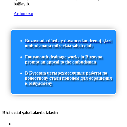
bağlayıb.
Ardını oxu
Buzovnada dörd ay davam edən drenaj işləri
ombudsmana müraciətə səbəb olub
Four-month drainage works in Buzovna
prompt an appeal to the ombudsman
В Бузовна четырехмесячные работы по
водоотводу стали поводом для обращения
к омбудсмену
Bizi sosial şəbəkələrdə izləyin