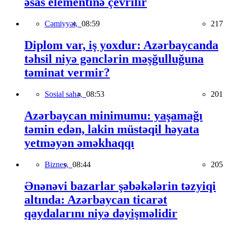
əsas elementinə çevrilir
Cəmiyyət,
08:59
217
Diplom var, iş yoxdur: Azərbaycanda
təhsil niyə gənclərin məşğulluğuna
təminat vermir?
Sosial sahə,
08:53
201
Azərbaycan minimumu: yaşamağı
təmin edən, lakin müstəqil həyata
yetməyən əməkhaqqı
Biznes,
08:44
205
Ənənəvi bazarlar şəbəkələrin təzyiqi
altında: Azərbaycan ticarət
qaydalarını niyə dəyişməlidir