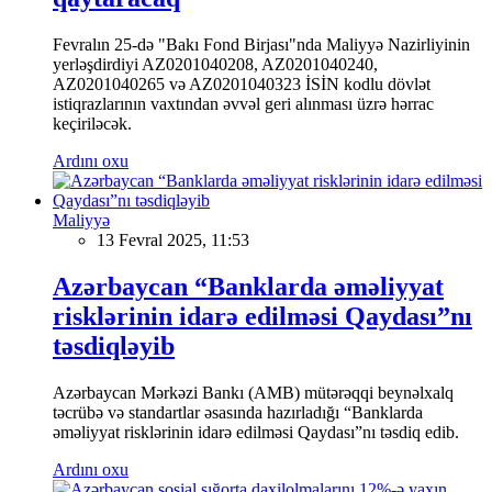
Fevralın 25-də "Bakı Fond Birjası"nda Maliyyə Nazirliyinin
yerləşdirdiyi AZ0201040208, AZ0201040240,
AZ0201040265 və AZ0201040323 İSİN kodlu dövlət
istiqrazlarının vaxtından əvvəl geri alınması üzrə hərrac
keçiriləcək.
Ardını oxu
Maliyyə
13 Fevral 2025, 11:53
Azərbaycan “Banklarda əməliyyat
risklərinin idarə edilməsi Qaydası”nı
təsdiqləyib
Azərbaycan Mərkəzi Bankı (AMB) mütərəqqi beynəlxalq
təcrübə və standartlar əsasında hazırladığı “Banklarda
əməliyyat risklərinin idarə edilməsi Qaydası”nı təsdiq edib.
Ardını oxu