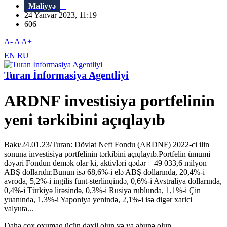
Maliyyə
24 Yanvar 2023, 11:19
606
A-
A
A+
EN
RU
Turan İnformasiya Agentliyi
ARDNF investisiya portfelinin
yeni tərkibini açıqlayıb
Bakı/24.01.23/Turan: Dövlət Neft Fondu (ARDNF) 2022-ci ilin
sonuna investisiya portfelinin tərkibini açıqlayıb.Portfelin ümumi
dəyəri Fondun demək olar ki, aktivləri qədər – 49 033,6 milyon
ABŞ dollarıdır.Bunun isə 68,6%-i elə ABŞ dollarında, 20,4%-i
avroda, 5,2%-i ingilis funt-sterlinqində, 0,6%-i Avstraliya dollarında,
0,4%-i Türkiyə lirəsində, 0,3%-i Rusiya rublunda, 1,1%-i Çin
yuanında, 1,3%-i Yaponiya yenində, 2,1%-i isə digər xarici
valyuta...
Daha çox oxumaq üçün daxil olun və ya abunə olun