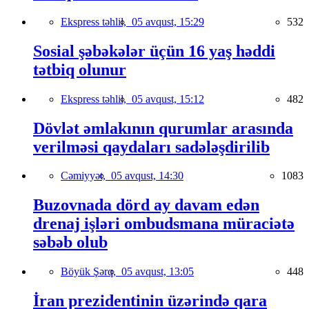
Ekspress təhlil,
05 avqust, 15:29
532
Sosial şəbəkələr üçün 16 yaş həddi
tətbiq olunur
Ekspress təhlil,
05 avqust, 15:12
482
Dövlət əmlakının qurumlar arasında
verilməsi qaydaları sadələşdirilib
Cəmiyyət,
05 avqust, 14:30
1083
Buzovnada dörd ay davam edən
drenaj işləri ombudsmana müraciətə
səbəb olub
Böyük Şərq,
05 avqust, 13:05
448
İran prezidentinin üzərində qara