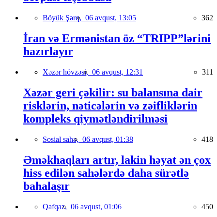
Böyük Şərq,
06 avqust, 13:05
362
İran və Ermənistan öz “TRIPP”lərini
hazırlayır
Xəzər hövzəsi,
06 avqust, 12:31
311
Xəzər geri çəkilir: su balansına dair
risklərin, nəticələrin və zəifliklərin
kompleks qiymətləndirilməsi
Sosial sahə,
06 avqust, 01:38
418
Əməkhaqları artır, lakin həyat ən çox
hiss edilən sahələrdə daha sürətlə
bahalaşır
Qafqaz,
06 avqust, 01:06
450