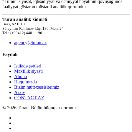
“Turan” siyasət, iqtisadiyyat və cəmiyyət həyatının qovuşuğunda
fəaliyyət göstərən müstəqil analitik qurumdur.
Turan analitik xidməti
Bakı, AZ1010
Süleyman Rəhimov küç.,186, Mən. 24
Tel.: (+99412) 440 11 96
agency@turan.az
Faydalı
İstifadə şərtləri
Məxfilik siyasti
Abunə
Haqqımızda
Bizim mütəxəssislərimiz
Arxiv
CONTACT AZ
© 2026 Turan. Bütün hüquqlar qorunur.