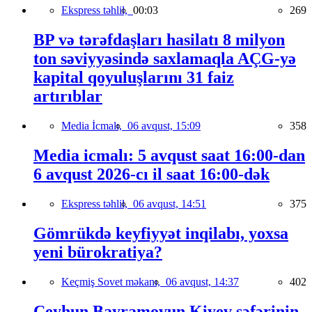
Ekspress təhlil,
00:03
269
BP və tərəfdaşları hasilatı 8 milyon
ton səviyyəsində saxlamaqla AÇG-yə
kapital qoyuluşlarını 31 faiz
artırıblar
Media İcmalı,
06 avqust, 15:09
358
Media icmalı: 5 avqust saat 16:00-dan
6 avqust 2026-cı il saat 16:00-dək
Ekspress təhlil,
06 avqust, 14:51
375
Gömrükdə keyfiyyət inqilabı, yoxsa
yeni bürokratiya?
Keçmiş Sovet məkanı,
06 avqust, 14:37
402
Ceyhun Bayramovun Kiyev səfərinin