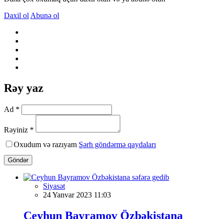
Daxil ol
Abunə ol
Rəy yaz
Ad *
Rəyiniz *
Oxudum və razıyam
Şərh göndərmə qaydaları
Göndər
Siyasət
24 Yanvar 2023 11:03
Ceyhun Bayramov Özbəkistana