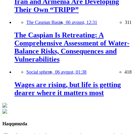
Iran and Armenia Are Developing
Their Own “TRIPP”
The Caspian Basin,
06 avqust, 12:31
311
The Caspian Is Retreating: A
Comprehensive Assessment of Water-
Balance Risks, Consequences and
Vulnerabilities
Social sphere,
06 avqust, 01:38
418
Wages are rising, but life is getting
dearer where it matters most
Haqqımızda