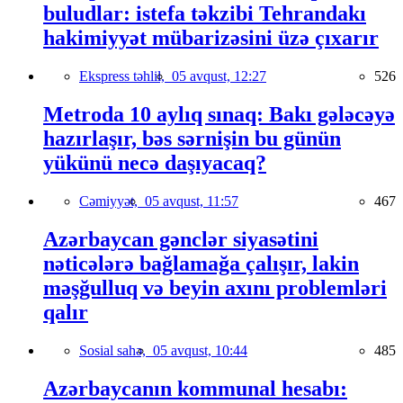
buludlar: istefa təkzibi Tehrandakı
hakimiyyət mübarizəsini üzə çıxarır
Ekspress təhlil,
05 avqust, 12:27
526
Metroda 10 aylıq sınaq: Bakı gələcəyə
hazırlaşır, bəs sərnişin bu günün
yükünü necə daşıyacaq?
Cəmiyyət,
05 avqust, 11:57
467
Azərbaycan gənclər siyasətini
nəticələrə bağlamağa çalışır, lakin
məşğulluq və beyin axını problemləri
qalır
Sosial sahə,
05 avqust, 10:44
485
Azərbaycanın kommunal hesabı: