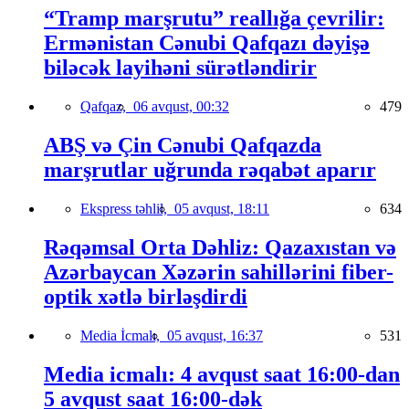
“Tramp marşrutu” reallığa çevrilir:
Ermənistan Cənubi Qafqazı dəyişə
biləcək layihəni sürətləndirir
Qafqaz,
06 avqust, 00:32
479
ABŞ və Çin Cənubi Qafqazda
marşrutlar uğrunda rəqabət aparır
Ekspress təhlil,
05 avqust, 18:11
634
Rəqəmsal Orta Dəhliz: Qazaxıstan və
Azərbaycan Xəzərin sahillərini fiber-
optik xətlə birləşdirdi
Media İcmalı,
05 avqust, 16:37
531
Media icmalı: 4 avqust saat 16:00-dan
5 avqust saat 16:00-dək