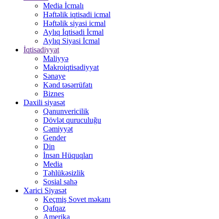
Media İcmalı
Həftəlik iqtisadi icmal
Həftəlik siyasi icmal
Aylıq İqtisadi İcmal
Aylıq Siyasi İcmal
İqtisadiyyat
Maliyyə
Makroiqtisadiyyat
Sənaye
Kənd təsərrüfatı
Biznes
Daxili siyasət
Qanunvericilik
Dövlət quruculuğu
Cəmiyyət
Gender
Din
İnsan Hüquqları
Media
Təhlükəsizlik
Sosial sahə
Xarici Siyasət
Keçmiş Sovet məkanı
Qafqaz
Amerika