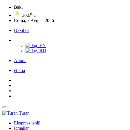
Bakı
0
30.6
C
Cümə, 7 Avqust 2026
Daxil ol
Abunə
Əlaqə
Turan
Ekspress təhlil
İcmallar