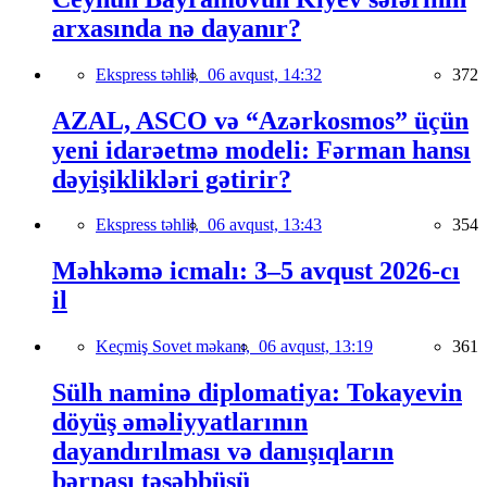
arxasında nə dayanır?
Ekspress təhlil,
06 avqust, 14:32
372
AZAL, ASCO və “Azərkosmos” üçün
yeni idarəetmə modeli: Fərman hansı
dəyişiklikləri gətirir?
Ekspress təhlil,
06 avqust, 13:43
354
Məhkəmə icmalı: 3–5 avqust 2026-cı
il
Keçmiş Sovet məkanı,
06 avqust, 13:19
361
Sülh naminə diplomatiya: Tokayevin
döyüş əməliyyatlarının
dayandırılması və danışıqların
bərpası təşəbbüsü