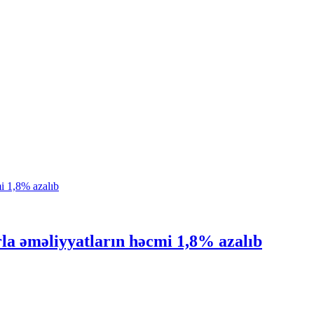
rla əməliyyatların həcmi 1,8% azalıb