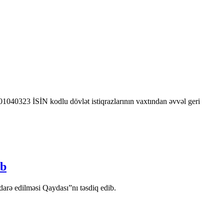
0323 İSİN kodlu dövlət istiqrazlarının vaxtından əvvəl geri
ib
arə edilməsi Qaydası”nı təsdiq edib.