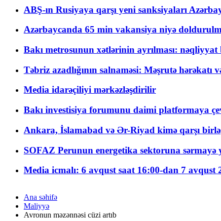
ABŞ-ın Rusiyaya qarşı yeni sanksiyaları Azərba
Azərbaycanda 65 min vakansiya niyə doldurulm
Bakı metrosunun xətlərinin ayrılması: nəqliyya
Təbriz azadlığının salnaməsi: Məşrutə hərəkatı v
Media idarəçiliyi mərkəzləşdirilir
Bakı investisiya forumunu daimi platformaya çevi
Ankara, İslamabad və Ər-Riyad kimə qarşı birlə
SOFAZ Perunun energetika sektoruna sərmayə ya
Media icmalı: 6 avqust saat 16:00-dan 7 avqust 2
Ana səhifə
Maliyyə
Avronun məzənnəsi cüzi artıb