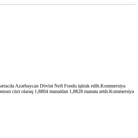
ərracda Azərbaycan Dövlət Neft Fondu iştirak edib.Kommersiya
zənnəsi cüzi olaraq 1,8804 manatdan 1,8828 manata artıb.Kommersiya