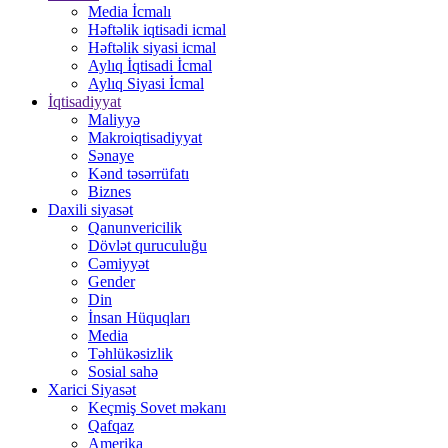
Media İcmalı
Həftəlik iqtisadi icmal
Həftəlik siyasi icmal
Aylıq İqtisadi İcmal
Aylıq Siyasi İcmal
İqtisadiyyat
Maliyyə
Makroiqtisadiyyat
Sənaye
Kənd təsərrüfatı
Biznes
Daxili siyasət
Qanunvericilik
Dövlət quruculuğu
Cəmiyyət
Gender
Din
İnsan Hüquqları
Media
Təhlükəsizlik
Sosial sahə
Xarici Siyasət
Keçmiş Sovet məkanı
Qafqaz
Amerika