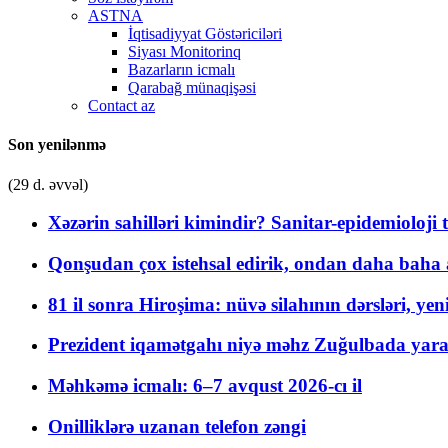
ASTNA
İqtisadiyyat Göstəriciləri
Siyası Monitorinq
Bazarların icmalı
Qarabağ münaqişəsi
Contact az
Son yenilənmə
(29 d. əvvəl)
Xəzərin sahilləri kimindir? Sanitar-epidemioloji t
Qonşudan çox istehsal edirik, ondan daha baha a
81 il sonra Hiroşima: nüvə silahının dərsləri, yen
Prezident iqamətgahı niyə məhz Zuğulbada yaradı
Məhkəmə icmalı: 6–7 avqust 2026-cı il
Onilliklərə uzanan telefon zəngi