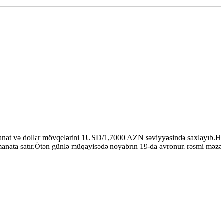
anat və dollar mövqelərini 1USD/1,7000 AZN səviyyəsində saxlayıb.H
 manata satır.Ötən günlə müqayisədə noyabrın 19-da avronun rəsmi mə