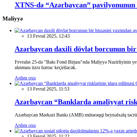
XTNS-də “Azərbaycan” pavilyonunun aç
Maliyyə
13 Fevral 2025, 12:43
Azərbaycan daxili dövlət borcunun bir 
Fevralın 25-də "Bakı Fond Birjası"nda Maliyyə Nazirliyinin
alınması üzrə hərrac keçiriləcək.
Ardını oxu
13 Fevral 2025, 11:53
Azərbaycan “Banklarda əməliyyat riskl
Azərbaycan Mərkəzi Bankı (AMB) mütərəqqi beynəlxalq təcrübə v
Ardını oxu
13 Fevral 2025, 11:22