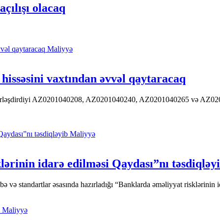
ılışı olacaq
Maliyyə
hissəsini vaxtından əvvəl qaytaracaq
 yerləşdirdiyi AZ0201040208, AZ0201040240, AZ0201040265 və AZ020104
Maliyyə
ərinin idarə edilməsi Qaydası”nı təsdiqləy
ə standartlar əsasında hazırladığı “Banklarda əməliyyat risklərinin id
Maliyyə