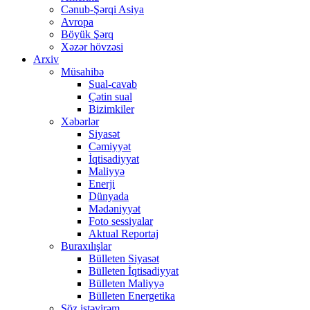
Cənub-Şərqi Asiya
Avropa
Böyük Şərq
Xəzər hövzəsi
Arxiv
Müsahibə
Sual-cavab
Çətin sual
Bizimkiler
Xəbərlər
Siyasət
Cəmiyyət
İqtisadiyyat
Maliyyə
Enerji
Dünyada
Mədəniyyət
Foto sessiyalar
Aktual Reportaj
Buraxılışlar
Bülleten Siyasət
Bülleten İqtisadiyyat
Bülleten Maliyyə
Bülleten Energetika
Söz istəyirəm