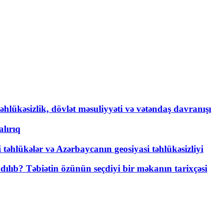
əhlükəsizlik, dövlət məsuliyyəti və vətəndaş davranışı
lırıq
i təhlükələr və Azərbaycanın geosiyasi təhlükəsizliyi
lıb? Təbiətin özünün seçdiyi bir məkanın tarixçəsi