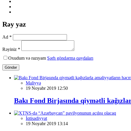
Rəy yaz
Ad *
Rəyiniz *
Oxudum və razıyam
Şərh göndərmə qaydaları
Göndər
Maliyyə
19 Noyabr 2019 12:50
Bakı Fond Birjasında qiymətli kağızla
İqtisadiyyat
19 Noyabr 2019 13:14