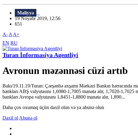
Maliyyə
19 Noyabr 2019, 12:56
651
A-
A
A+
EN
RU
Turan İnformasiya Agentliyi
Avronun məzənnəsi cüzi artıb
Bakı/19.11.19/Turan: Çərşənbə axşamı Mərkəzi Bankın hərracında m
bankları ABŞ valyutasını 1,6980-1,7005 manata alır, 1,7020-1,7025
bankları Avropa valyutasını 1,8451-1,8800 manata alır, 1,890...
Daha çox oxumaq üçün daxil olun və ya abunə olun
Daxil ol
Abunə ol