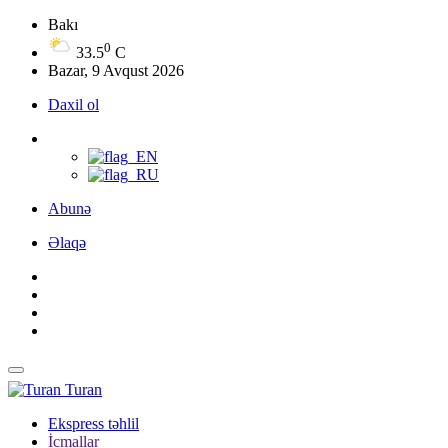
Bakı
0
33.5
C
Bazar, 9 Avqust 2026
Daxil ol
Abunə
Əlaqə
Turan
Ekspress təhlil
İcmallar