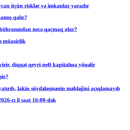
ycan üçün risklər və imkanlar yaradır
amış qalır?
t böhranından necə qaçmaq olar?
ə müasirlik
rir, diqqət qeyri-neft kapitalına yönəlir
şir?
tırıb, lakin sövdələşmənin məbləğini açıqlamayıb
026-cı il saat 16:00-dək