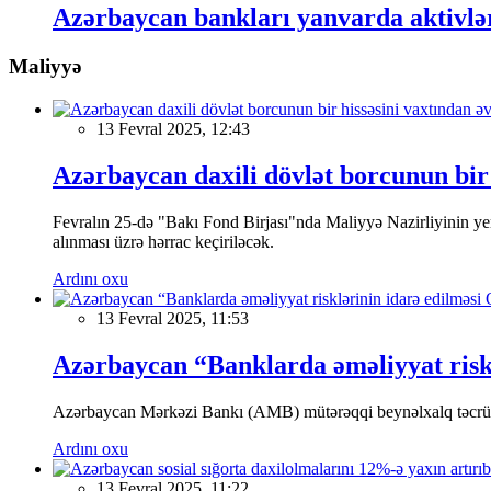
Azərbaycan bankları yanvarda aktivlər
Maliyyə
13 Fevral 2025, 12:43
Azərbaycan daxili dövlət borcunun bir 
Fevralın 25-də "Bakı Fond Birjası"nda Maliyyə Nazirliyinin
alınması üzrə hərrac keçiriləcək.
Ardını oxu
13 Fevral 2025, 11:53
Azərbaycan “Banklarda əməliyyat riskl
Azərbaycan Mərkəzi Bankı (AMB) mütərəqqi beynəlxalq təcrübə v
Ardını oxu
13 Fevral 2025, 11:22