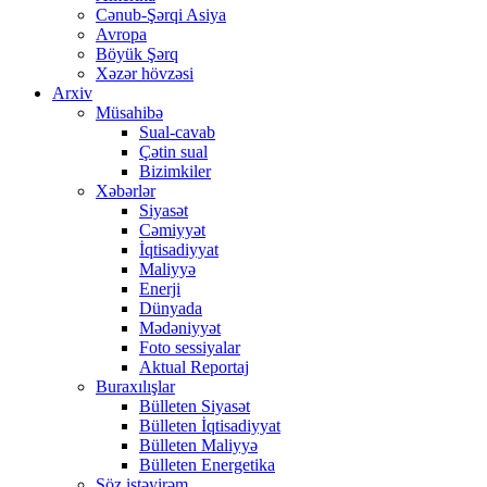
Cənub-Şərqi Asiya
Avropa
Böyük Şərq
Xəzər hövzəsi
Arxiv
Müsahibə
Sual-cavab
Çətin sual
Bizimkiler
Xəbərlər
Siyasət
Cəmiyyət
İqtisadiyyat
Maliyyə
Enerji
Dünyada
Mədəniyyət
Foto sessiyalar
Aktual Reportaj
Buraxılışlar
Bülleten Siyasət
Bülleten İqtisadiyyat
Bülleten Maliyyə
Bülleten Energetika
Söz istəyirəm