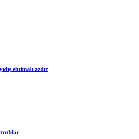
yıdış ehtimalı azdır
tırıblar