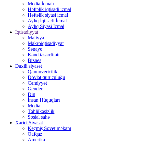
Media İcmalı
Həftəlik iqtisadi icmal
Həftəlik siyasi icmal
Aylıq İqtisadi İcmal
Aylıq Siyasi İcmal
İqtisadiyyat
Maliyyə
Makroiqtisadiyyat
Sənaye
Kənd təsərrüfatı
Biznes
Daxili siyasət
Qanunvericilik
Dövlət quruculuğu
Cəmiyyət
Gender
Din
İnsan Hüquqları
Media
Təhlükəsizlik
Sosial sahə
Xarici Siyasət
Keçmiş Sovet məkanı
Qafqaz
Amerika