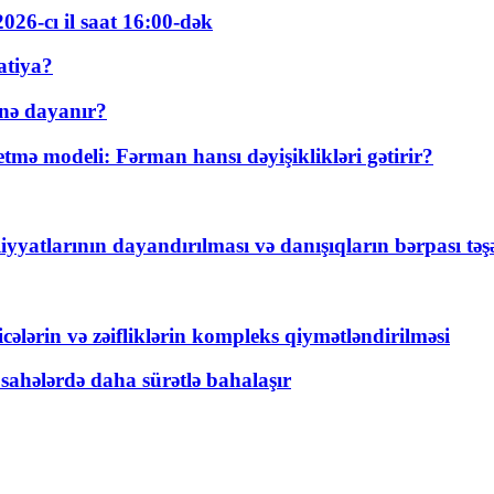
026-cı il saat 16:00-dək
atiya?
nə dayanır?
ə modeli: Fərman hansı dəyişiklikləri gətirir?
yyatlarının dayandırılması və danışıqların bərpası tə
ticələrin və zəifliklərin kompleks qiymətləndirilməsi
 sahələrdə daha sürətlə bahalaşır