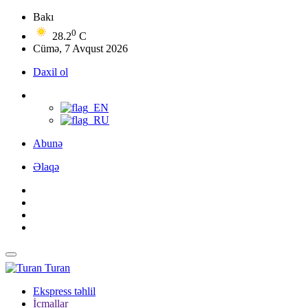
Bakı
0
28.2
C
Cümə, 7 Avqust 2026
Daxil ol
Abunə
Əlaqə
Turan
Ekspress təhlil
İcmallar