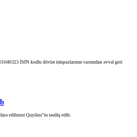
0323 İSİN kodlu dövlət istiqrazlarının vaxtından əvvəl geri
ib
arə edilməsi Qaydası”nı təsdiq edib.