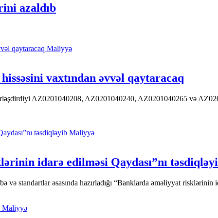
ini azaldıb
Maliyyə
hissəsini vaxtından əvvəl qaytaracaq
 yerləşdirdiyi AZ0201040208, AZ0201040240, AZ0201040265 və AZ020104
Maliyyə
ərinin idarə edilməsi Qaydası”nı təsdiqləy
ə standartlar əsasında hazırladığı “Banklarda əməliyyat risklərinin id
Maliyyə