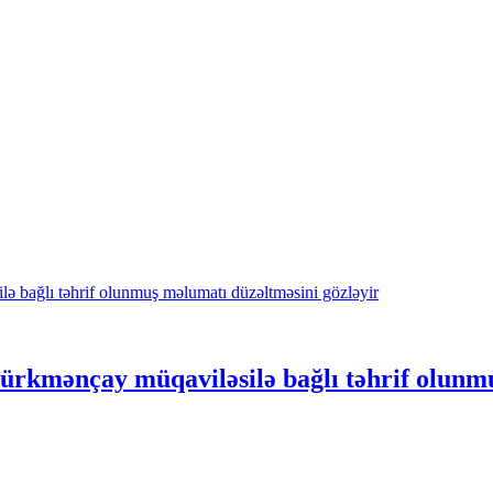
 Türkmənçay müqaviləsilə bağlı təhrif olunm