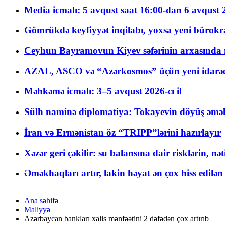
Media icmalı: 5 avqust saat 16:00-dan 6 avqust 2
Gömrükdə keyfiyyət inqilabı, yoxsa yeni bürokr
Ceyhun Bayramovun Kiyev səfərinin arxasında 
AZAL, ASCO və “Azərkosmos” üçün yeni idarəetm
Məhkəmə icmalı: 3–5 avqust 2026-cı il
Sülh naminə diplomatiya: Tokayevin döyüş əməli
İran və Ermənistan öz “TRIPP”lərini hazırlayır
Xəzər geri çəkilir: su balansına dair risklərin, nə
Əməkhaqları artır, lakin həyat ən çox hiss edilən
Ana səhifə
Maliyyə
Azərbaycan bankları xalis mənfəətini 2 dəfədən çox artırıb