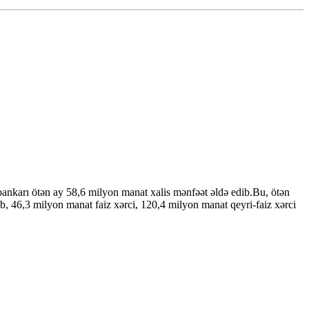
ankarı ötən ay 58,6 milyon manat xalis mənfəət əldə edib.Bu, ötən
ib, 46,3 milyon manat faiz xərci, 120,4 milyon manat qeyri-faiz xərci