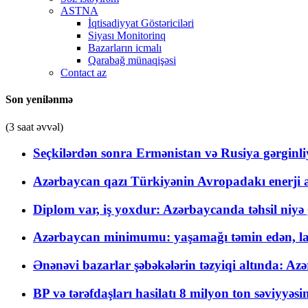
ASTNA
İqtisadiyyat Göstəriciləri
Siyası Monitorinq
Bazarların icmalı
Qarabağ münaqişəsi
Contact az
Son yenilənmə
(3 saat əvvəl)
Seçkilərdən sonra Ermənistan və Rusiya gərginliyi
Azərbaycan qazı Türkiyənin Avropadakı enerji am
Diplom var, iş yoxdur: Azərbaycanda təhsil niyə
Azərbaycan minimumu: yaşamağı təmin edən, la
Ənənəvi bazarlar şəbəkələrin təzyiqi altında: Azə
BP və tərəfdaşları hasilatı 8 milyon ton səviyyəs