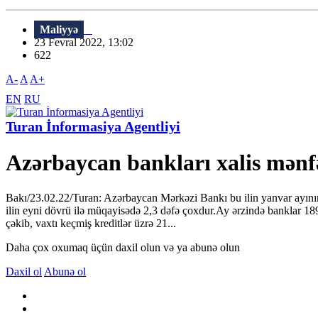
Maliyyə
23 Fevral 2022, 13:02
622
A-
A
A+
EN
RU
Turan İnformasiya Agentliyi
Azərbaycan bankları xalis mənfə
Bakı/23.02.22/Turan: Azərbaycan Mərkəzi Bankı bu ilin yanvar ayının
ilin eyni dövrü ilə müqayisədə 2,3 dəfə çoxdur.Ay ərzində banklar 189,
çəkib, vaxtı keçmiş kreditlər üzrə 21...
Daha çox oxumaq üçün daxil olun və ya abunə olun
Daxil ol
Abunə ol