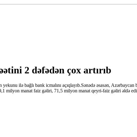
ətini 2 dəfədən çox artırıb
 yekunu ilə bağlı bank icmalını açıqlayıb.Sənədə əsasən, Azərbaycan b
1 milyon manat faiz gəliri, 71,5 milyon manat qeyri-faiz gəliri əldə ed