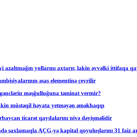
 azaltmağın yollarını axtarır, lakin əvvəlki ittifaqa qa
bisiyalarının əsas elementinə çevrilir
 gənclərin məşğulluğuna təminat vermir?
kin müstəqil həyata yetməyən əməkhaqqı
rbaycan ticarət qaydalarını niyə dəyişməlidir
ində saxlamaqla AÇG-yə kapital qoyuluşlarını 31 faiz ar