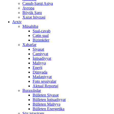
Cənub-Şərqi Asiya
Avropa
Böyük Şərq
Xəzər hövzəsi
Arxiv
Müsahibə
Sual-cavab
Çətin sual
Bizimkiler
Xəbərlər
Siyasət
Cəmiyyət
İqtisadiyyat
Maliyyə
Enerji
Dünyada
Mədəniyyət
Foto sessiyalar
Aktual Reportaj
Buraxılışlar
Bülleten Siyasət
Bülleten İqtisadiyyat
Bülleten Maliyyə
Bülleten Energetika
Söz istəyirəm