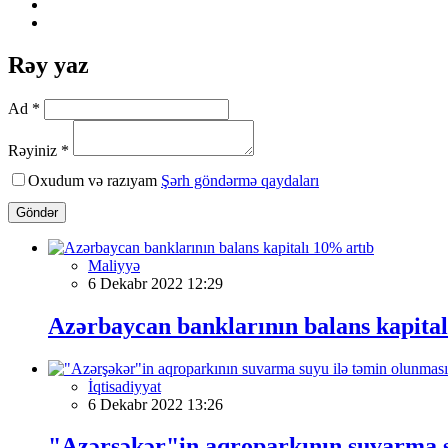
Rəy yaz
Ad *
Rəyiniz *
Oxudum və razıyam
Şərh göndərmə qaydaları
Göndər
Maliyyə
6 Dekabr 2022 12:29
Azərbaycan banklarının balans kapital
İqtisadiyyat
6 Dekabr 2022 13:26
"Azərşəkər"in aqroparkının suvarma su