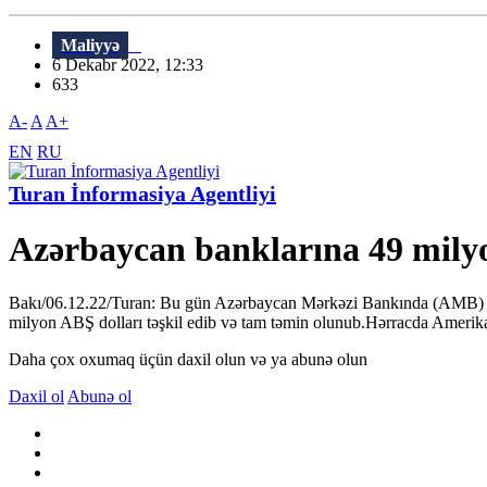
Maliyyə
6 Dekabr 2022, 12:33
633
A-
A
A+
EN
RU
Turan İnformasiya Agentliyi
Azərbaycan banklarına 49 milyon
Bakı/06.12.22/Turan: Bu gün Azərbaycan Mərkəzi Bankında (AMB) Dövl
milyon ABŞ dolları təşkil edib və tam təmin olunub.Hərracda Amerika 
Daha çox oxumaq üçün daxil olun və ya abunə olun
Daxil ol
Abunə ol