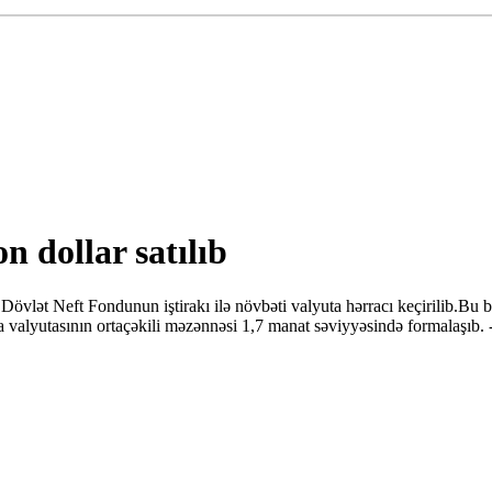
 dollar satılıb
ət Neft Fondunun iştirakı ilə növbəti valyuta hərracı keçirilib.Bu 
valyutasının ortaçəkili məzənnəsi 1,7 manat səviyyəsində formalaşıb. 