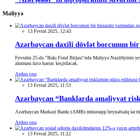
Maliyyə
13 Fevral 2025, 12:43
Azərbaycan daxili dövlət borcunun bir 
Fevralın 25-də "Bakı Fond Birjası"nda Maliyyə Nazirliyinin
alınması üzrə hərrac keçiriləcək.
Ardını oxu
13 Fevral 2025, 11:53
Azərbaycan “Banklarda əməliyyat riskl
Azərbaycan Mərkəzi Bankı (AMB) mütərəqqi beynəlxalq təcrübə v
Ardını oxu
13 Fevral 2025, 11:22