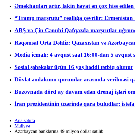
Əməkhaqları artır, lakin həyat ən çox hiss edilən
“Tramp marşrutu” reallığa çevrilir: Ermənistan C
ABŞ və Çin Cənubi Qafqazda marşrutlar uğrund
Rəqəmsal Orta Dəhliz: Qazaxıstan və Azərbaycan Xə
Media icmalı: 4 avqust saat 16:00-dan 5 avqust 
Sosial şəbəkələr üçün 16 yaş həddi tətbiq olunur
Dövlət əmlakının qurumlar arasında verilməsi qay
Buzovnada dörd ay davam edən drenaj işləri o
İran prezidentinin üzərində qara buludlar: istef
Ana səhifə
Maliyyə
Azərbaycan banklarına 49 milyon dollar satılıb