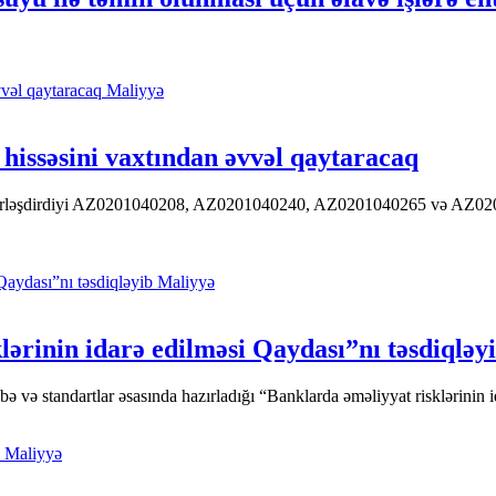
Maliyyə
hissəsini vaxtından əvvəl qaytaracaq
 yerləşdirdiyi AZ0201040208, AZ0201040240, AZ0201040265 və AZ020104
Maliyyə
ərinin idarə edilməsi Qaydası”nı təsdiqləy
ə standartlar əsasında hazırladığı “Banklarda əməliyyat risklərinin id
Maliyyə