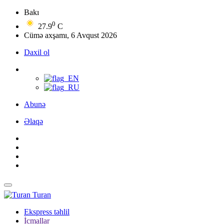
Bakı
0
27.9
C
Cümə axşamı, 6 Avqust 2026
Daxil ol
Abunə
Əlaqə
Turan
Ekspress təhlil
İcmallar