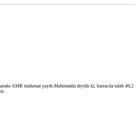
barədə AMB məlumat yayıb.Məlumatda deyilir ki, hərracda tələb 49,2
-0-