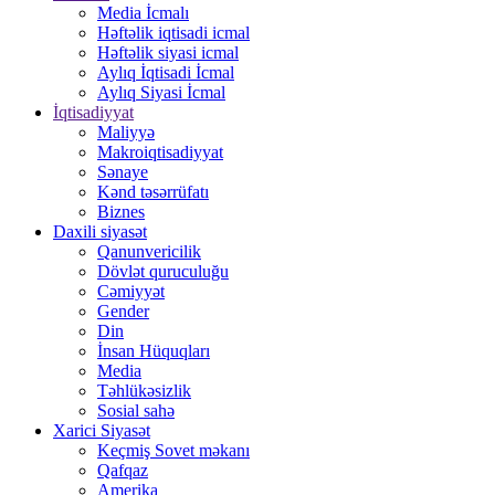
Media İcmalı
Həftəlik iqtisadi icmal
Həftəlik siyasi icmal
Aylıq İqtisadi İcmal
Aylıq Siyasi İcmal
İqtisadiyyat
Maliyyə
Makroiqtisadiyyat
Sənaye
Kənd təsərrüfatı
Biznes
Daxili siyasət
Qanunvericilik
Dövlət quruculuğu
Cəmiyyət
Gender
Din
İnsan Hüquqları
Media
Təhlükəsizlik
Sosial sahə
Xarici Siyasət
Keçmiş Sovet məkanı
Qafqaz
Amerika