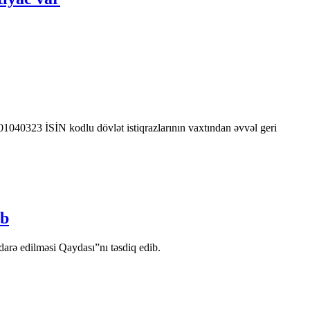
0323 İSİN kodlu dövlət istiqrazlarının vaxtından əvvəl geri
ib
arə edilməsi Qaydası”nı təsdiq edib.