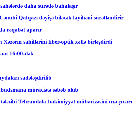
 sahələrdə daha sürətlə bahalaşır
ənubi Qafqazı dəyişə biləcək layihəni sürətləndirir
a rəqabət aparır
zərin sahillərini fiber-optik xətlə birləşdirdi
saat 16:00-dək
daları sadələşdirilib
mbudsmana müraciətə səbəb olub
a təkzibi Tehrandakı hakimiyyət mübarizəsini üzə çıxarı