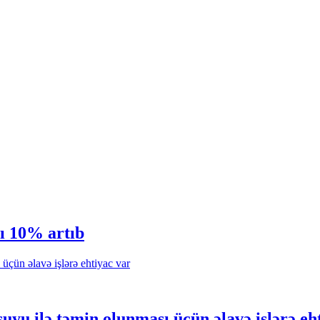
ı 10% artıb
yu ilə təmin olunması üçün əlavə işlərə eh