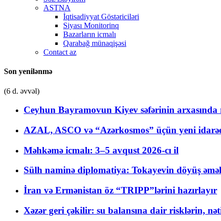
ASTNA
İqtisadiyyat Göstəriciləri
Siyası Monitorinq
Bazarların icmalı
Qarabağ münaqişəsi
Contact az
Son yenilənmə
(6 d. əvvəl)
Ceyhun Bayramovun Kiyev səfərinin arxasında 
AZAL, ASCO və “Azərkosmos” üçün yeni idarəetm
Məhkəmə icmalı: 3–5 avqust 2026-cı il
Sülh naminə diplomatiya: Tokayevin döyüş əməli
İran və Ermənistan öz “TRIPP”lərini hazırlayır
Xəzər geri çəkilir: su balansına dair risklərin, nə