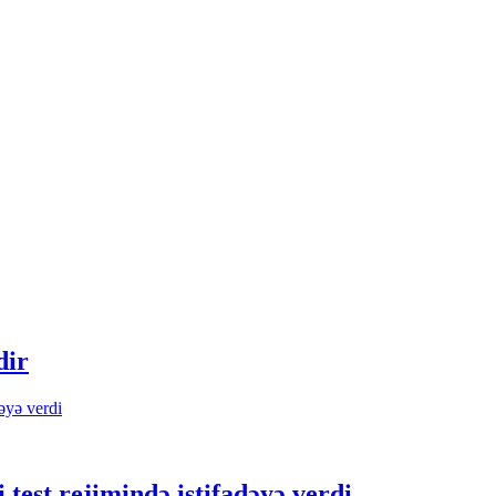
dir
 test rejimində istifadəyə verdi