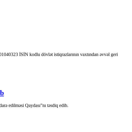
0323 İSİN kodlu dövlət istiqrazlarının vaxtından əvvəl geri
ib
arə edilməsi Qaydası”nı təsdiq edib.