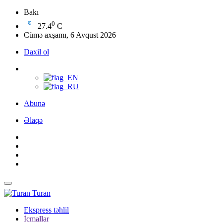
Bakı
0
27.4
C
Cümə axşamı, 6 Avqust 2026
Daxil ol
Abunə
Əlaqə
Turan
Ekspress təhlil
İcmallar