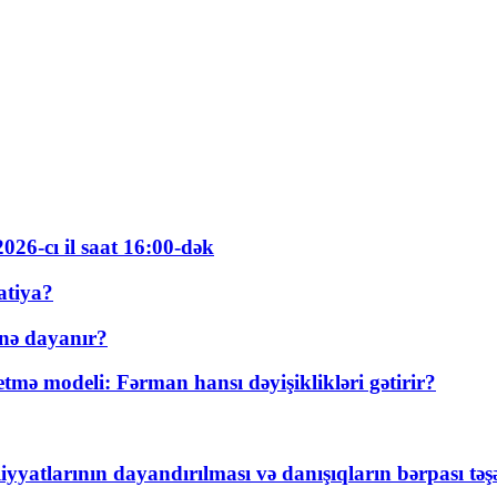
026-cı il saat 16:00-dək
atiya?
nə dayanır?
ə modeli: Fərman hansı dəyişiklikləri gətirir?
yyatlarının dayandırılması və danışıqların bərpası tə