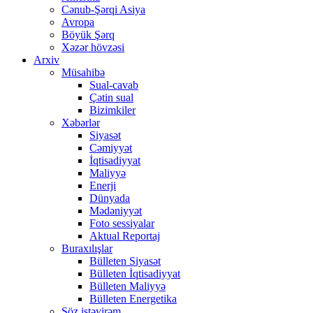
Cənub-Şərqi Asiya
Avropa
Böyük Şərq
Xəzər hövzəsi
Arxiv
Müsahibə
Sual-cavab
Çətin sual
Bizimkiler
Xəbərlər
Siyasət
Cəmiyyət
İqtisadiyyat
Maliyyə
Enerji
Dünyada
Mədəniyyət
Foto sessiyalar
Aktual Reportaj
Buraxılışlar
Bülleten Siyasət
Bülleten İqtisadiyyat
Bülleten Maliyyə
Bülleten Energetika
Söz istəyirəm