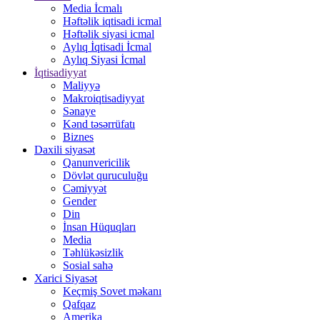
Media İcmalı
Həftəlik iqtisadi icmal
Həftəlik siyasi icmal
Aylıq İqtisadi İcmal
Aylıq Siyasi İcmal
İqtisadiyyat
Maliyyə
Makroiqtisadiyyat
Sənaye
Kənd təsərrüfatı
Biznes
Daxili siyasət
Qanunvericilik
Dövlət quruculuğu
Cəmiyyət
Gender
Din
İnsan Hüquqları
Media
Təhlükəsizlik
Sosial sahə
Xarici Siyasət
Keçmiş Sovet məkanı
Qafqaz
Amerika