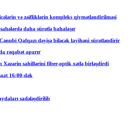
ticələrin və zəifliklərin kompleks qiymətləndirilməsi
 sahələrdə daha sürətlə bahalaşır
ənubi Qafqazı dəyişə biləcək layihəni sürətləndirir
a rəqabət aparır
zərin sahillərini fiber-optik xətlə birləşdirdi
saat 16:00-dək
daları sadələşdirilib