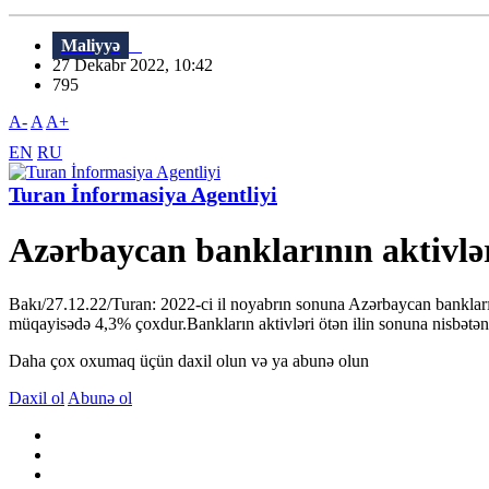
Maliyyə
27 Dekabr 2022, 10:42
795
A-
A
A+
EN
RU
Turan İnformasiya Agentliyi
Azərbaycan banklarının aktivlə
Bakı/27.12.22/Turan: 2022-ci il noyabrın sonuna Azərbaycan bankları
müqayisədə 4,3% çoxdur.Bankların aktivləri ötən ilin sonuna nisbətən 
Daha çox oxumaq üçün daxil olun və ya abunə olun
Daxil ol
Abunə ol