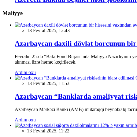
Maliyyə
13 Fevral 2025, 12:43
Azərbaycan daxili dövlət borcunun bir 
Fevralın 25-də "Bakı Fond Birjası"nda Maliyyə Nazirliyinin
alınması üzrə hərrac keçiriləcək.
Ardını oxu
13 Fevral 2025, 11:53
Azərbaycan “Banklarda əməliyyat riskl
Azərbaycan Mərkəzi Bankı (AMB) mütərəqqi beynəlxalq təcrübə v
Ardını oxu
13 Fevral 2025, 11:22