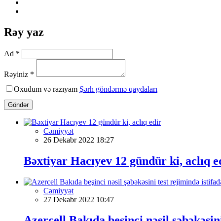
Rəy yaz
Ad *
Rəyiniz *
Oxudum və razıyam
Şərh göndərmə qaydaları
Göndər
Cəmiyyət
26 Dekabr 2022 18:27
Bəxtiyar Hacıyev 12 gündür ki, aclıq e
Cəmiyyət
27 Dekabr 2022 10:47
Azercell Bakıda beşinci nəsil şəbəkəsini