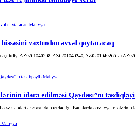
Maliyyə
hissəsini vaxtından əvvəl qaytaracaq
 yerləşdirdiyi AZ0201040208, AZ0201040240, AZ0201040265 və AZ020104
Maliyyə
ərinin idarə edilməsi Qaydası”nı təsdiqləy
ə standartlar əsasında hazırladığı “Banklarda əməliyyat risklərinin id
Maliyyə