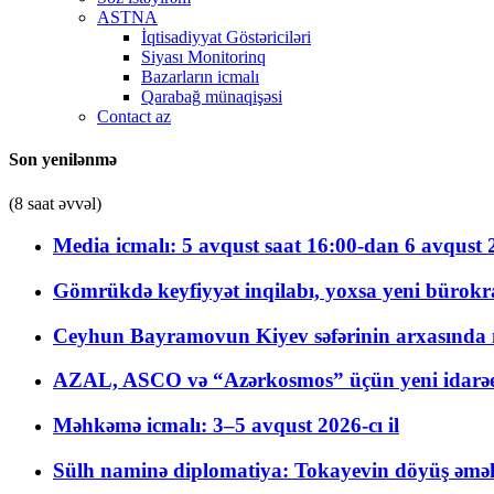
ASTNA
İqtisadiyyat Göstəriciləri
Siyası Monitorinq
Bazarların icmalı
Qarabağ münaqişəsi
Contact az
Son yenilənmə
(8 saat əvvəl)
Media icmalı: 5 avqust saat 16:00-dan 6 avqust 2
Gömrükdə keyfiyyət inqilabı, yoxsa yeni bürokr
Ceyhun Bayramovun Kiyev səfərinin arxasında 
AZAL, ASCO və “Azərkosmos” üçün yeni idarəetm
Məhkəmə icmalı: 3–5 avqust 2026-cı il
Sülh naminə diplomatiya: Tokayevin döyüş əməli