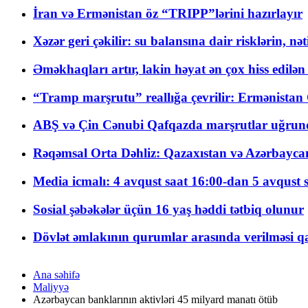
İran və Ermənistan öz “TRIPP”lərini hazırlayır
Xəzər geri çəkilir: su balansına dair risklərin, nə
Əməkhaqları artır, lakin həyat ən çox hiss edilən
“Tramp marşrutu” reallığa çevrilir: Ermənistan C
ABŞ və Çin Cənubi Qafqazda marşrutlar uğrund
Rəqəmsal Orta Dəhliz: Qazaxıstan və Azərbaycan Xə
Media icmalı: 4 avqust saat 16:00-dan 5 avqust 
Sosial şəbəkələr üçün 16 yaş həddi tətbiq olunur
Dövlət əmlakının qurumlar arasında verilməsi qay
Ana səhifə
Maliyyə
Azərbaycan banklarının aktivləri 45 milyard manatı ötüb