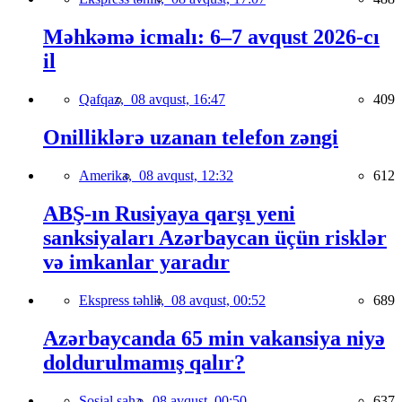
Məhkəmə icmalı: 6–7 avqust 2026-cı
il
Qafqaz,
08 avqust, 16:47
409
Onilliklərə uzanan telefon zəngi
Amerika,
08 avqust, 12:32
612
ABŞ-ın Rusiyaya qarşı yeni
sanksiyaları Azərbaycan üçün risklər
və imkanlar yaradır
Ekspress təhlil,
08 avqust, 00:52
689
Azərbaycanda 65 min vakansiya niyə
doldurulmamış qalır?
Sosial sahə,
08 avqust, 00:50
637