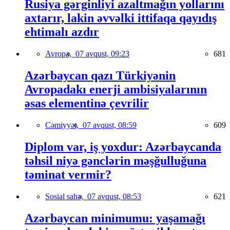
Rusiya gərginliyi azaltmağın yollarını
axtarır, lakin əvvəlki ittifaqa qayıdış
ehtimalı azdır
Avropa,
07 avqust, 09:23
681
Azərbaycan qazı Türkiyənin
Avropadakı enerji ambisiyalarının
əsas elementinə çevrilir
Cəmiyyət,
07 avqust, 08:59
609
Diplom var, iş yoxdur: Azərbaycanda
təhsil niyə gənclərin məşğulluğuna
təminat vermir?
Sosial sahə,
07 avqust, 08:53
621
Azərbaycan minimumu: yaşamağı