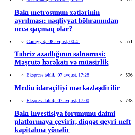
Bakı metrosunun xətlərinin
ayrılması: nəqliyyat böhranından
necə qaçmaq olar?
Cəmiyyət,
08 avqust, 00:41
551
Təbriz azadlığının salnaməsi:
Məşrutə hərəkatı və müasirlik
Ekspress təhlil,
07 avqust, 17:28
596
Media idarəçiliyi mərkəzləşdirilir
Ekspress təhlil,
07 avqust, 17:00
738
Bakı investisiya forumunu daimi
platformaya çevirir, diqqət qeyri-neft
kapitalına yönəlir