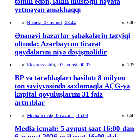
təmin edən, lakin müstəqil həyata
yetməyən əməkhaqqı
Biznes,
07 avqust, 08:44
600
Ənənəvi bazarlar şəbəkələrin təzyiqi
altında: Azərbaycan ticarət
qaydalarını niyə dəyişməlidir
Ekspress təhlil,
07 avqust, 00:03
735
BP və tərəfdaşları hasilatı 8 milyon
ton səviyyəsində saxlamaqla AÇG-yə
kapital qoyuluşlarını 31 faiz
artırıblar
Media İcmalı,
06 avqust, 15:09
660
Media icmalı: 5 avqust saat 16:00-dan
6 avqust 2026-cı il saat 16:00-dək