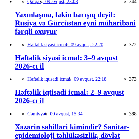
Qafqaz,
09 avqust, 23:03
344
Yaxınlaşma, lakin barışıq deyil:
Rusiya və Gürcüstan eyni müharibəni
fərqli oxuyur
Həftəlik siyasi icmal,
09 avqust, 22:20
372
Həftəlik siyasi icmal: 3–9 avqust
2026-cı il
Həftəlik iqtisadi icmal,
09 avqust, 22:18
373
Həftəlik iqtisadi icmal: 2–9 avqust
2026-cı il
Cəmiyyət,
09 avqust, 15:34
388
Xəzərin sahilləri kimindir? Sanitar-
epidemioloji təhlükəsizlik, dövlət