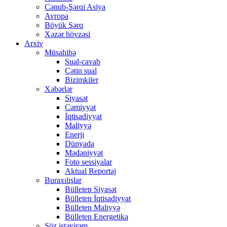
Cənub-Şərqi Asiya
Avropa
Böyük Şərq
Xəzər hövzəsi
Arxiv
Müsahibə
Sual-cavab
Çətin sual
Bizimkiler
Xəbərlər
Siyasət
Cəmiyyət
İqtisadiyyat
Maliyyə
Enerji
Dünyada
Mədəniyyət
Foto sessiyalar
Aktual Reportaj
Buraxılışlar
Bülleten Siyasət
Bülleten İqtisadiyyat
Bülleten Maliyyə
Bülleten Energetika
Söz istəyirəm