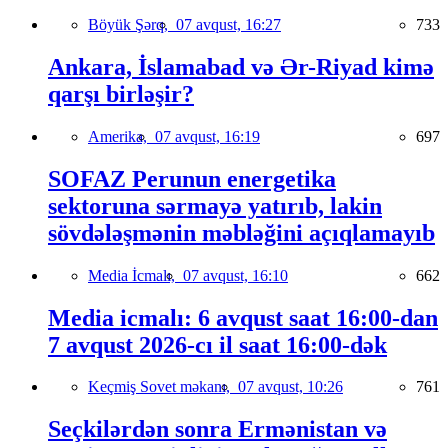
Böyük Şərq,
07 avqust, 16:27
733
Ankara, İslamabad və Ər-Riyad kimə
qarşı birləşir?
Amerika,
07 avqust, 16:19
697
SOFAZ Perunun energetika
sektoruna sərmayə yatırıb, lakin
sövdələşmənin məbləğini açıqlamayıb
Media İcmalı,
07 avqust, 16:10
662
Media icmalı: 6 avqust saat 16:00-dan
7 avqust 2026-cı il saat 16:00-dək
Keçmiş Sovet məkanı,
07 avqust, 10:26
761
Seçkilərdən sonra Ermənistan və