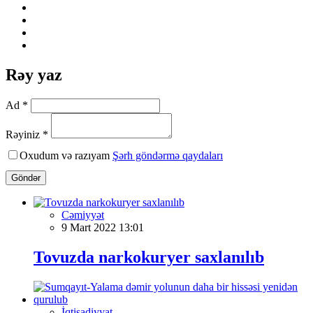
Rəy yaz
Ad *
Rəyiniz *
Oxudum və razıyam
Şərh göndərmə qaydaları
Göndər
Cəmiyyət
9 Mart 2022 13:01
Tovuzda narkokuryer saxlanılıb
İqtisadiyyat