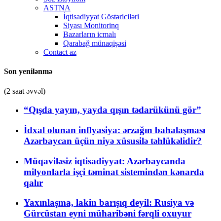
ASTNA
İqtisadiyyat Göstəriciləri
Siyası Monitorinq
Bazarların icmalı
Qarabağ münaqişəsi
Contact az
Son yenilənmə
(2 saat əvvəl)
“Qışda yayın, yayda qışın tədarükünü gör”
İdxal olunan inflyasiya: ərzağın bahalaşması
Azərbaycan üçün niyə xüsusilə təhlükəlidir?
Müqaviləsiz iqtisadiyyat: Azərbaycanda
milyonlarla işçi təminat sistemindən kənarda
qalır
Yaxınlaşma, lakin barışıq deyil: Rusiya və
Gürcüstan eyni müharibəni fərqli oxuyur