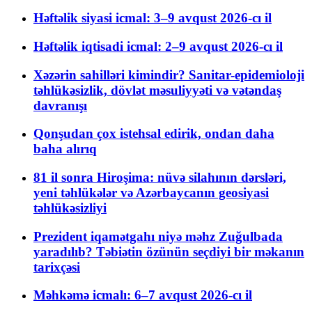
Həftəlik siyasi icmal: 3–9 avqust 2026-cı il
Həftəlik iqtisadi icmal: 2–9 avqust 2026-cı il
Xəzərin sahilləri kimindir? Sanitar-epidemioloji
təhlükəsizlik, dövlət məsuliyyəti və vətəndaş
davranışı
Qonşudan çox istehsal edirik, ondan daha
baha alırıq
81 il sonra Hiroşima: nüvə silahının dərsləri,
yeni təhlükələr və Azərbaycanın geosiyasi
təhlükəsizliyi
Prezident iqamətgahı niyə məhz Zuğulbada
yaradılıb? Təbiətin özünün seçdiyi bir məkanın
tarixçəsi
Məhkəmə icmalı: 6–7 avqust 2026-cı il