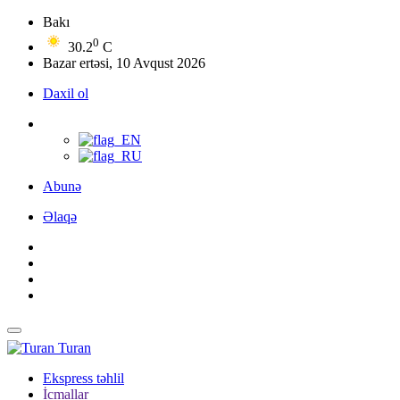
Bakı
0
30.2
C
Bazar ertəsi, 10 Avqust 2026
Daxil ol
Abunə
Əlaqə
Turan
Ekspress təhlil
İcmallar