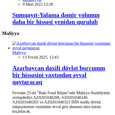
9 Mart 2022 13:28
Sumqayıt-Yalama dəmir yolunun
daha bir hissəsi yenidən qurulub
Maliyyə
Maliyyə
13 Fevral 2025, 12:43
Azərbaycan daxili dövlət borcunun
bir hissəsini vaxtından əvvəl
qaytaracaq
Fevralın 25-də "Bakı Fond Birjası"nda Maliyyə Nazirliyinin
yerləşdirdiyi AZ0201040208, AZ0201040240,
AZ0201040265 və AZ0201040323 İSİN kodlu dövlət
istiqrazlarının vaxtından əvvəl geri alınması üzrə hərrac
keçiriləcək.