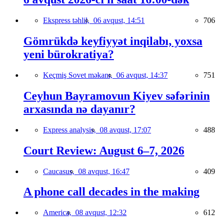
Ekspress təhlil,
06 avqust, 14:51
706
Gömrükdə keyfiyyət inqilabı, yoxsa
yeni bürokratiya?
Keçmiş Sovet məkanı,
06 avqust, 14:37
751
Ceyhun Bayramovun Kiyev səfərinin
arxasında nə dayanır?
Express analysis,
08 avqust, 17:07
488
Court Review: August 6–7, 2026
Caucasus,
08 avqust, 16:47
409
A phone call decades in the making
America,
08 avqust, 12:32
612