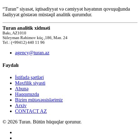
“Turan” siyasət, iqtisadiyyat və cəmiyyət həyatının qovuşuğunda
fəaliyyət göstərən müstəqil analitik qurumdur.
Turan analitik xidməti
Bakı, AZ1010
Süleyman Rəhimov küç.,186, Mən. 24
Tel.: (+99412) 440 11 96
agency@turan.az
Faydalı
İstifadə şərtləri
Məxfilik siyasti
Abunə
Haqqımızda
Bizim mütəxəssislərimiz
Arxiv
CONTACT AZ
© 2026 Turan. Bütün hüquqlar qorunur.