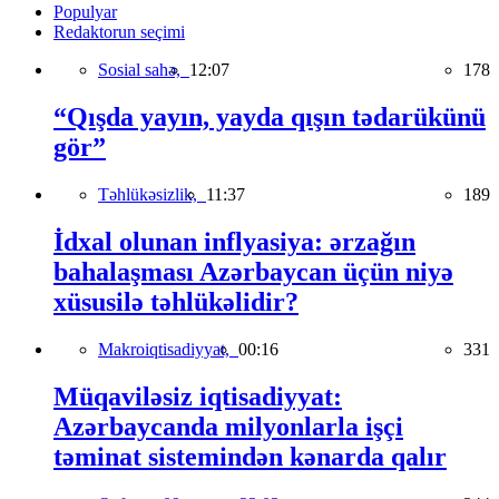
Populyar
Redaktorun seçimi
Sosial sahə,
12:07
178
“Qışda yayın, yayda qışın tədarükünü
gör”
Təhlükəsizlik,
11:37
189
İdxal olunan inflyasiya: ərzağın
bahalaşması Azərbaycan üçün niyə
xüsusilə təhlükəlidir?
Makroiqtisadiyyat,
00:16
331
Müqaviləsiz iqtisadiyyat:
Azərbaycanda milyonlarla işçi
təminat sistemindən kənarda qalır