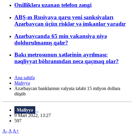
Onilliklərə uzanan telefon zəngi
ABŞ-ın Rusiyaya qarşı yeni sanksiyaları
Azərbaycan üçün risklər və imkanlar yaradır
Azərbaycanda 65 min vakansiya niyə
doldurulmamış qalır?
Bakı metrosunun xətlərinin ayrılması:
nəqliyyat böhranından necə qaçmaq olar?
Ana səhifə
Maliyyə
Azərbaycan banklarının valyuta tələbi 15 milyon dollara
düşüb
Maliyyə
9 Mart 2022, 13:27
597
A-
A
A+