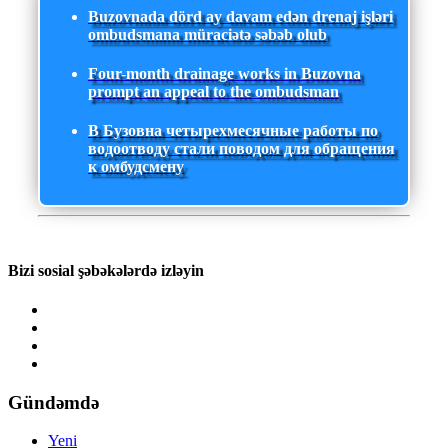
Buzovnada dörd ay davam edən drenaj işləri
ombudsmana müraciətə səbəb olub
Four-month drainage works in Buzovna
prompt an appeal to the ombudsman
В Бузовна четырехмесячные работы по
водоотводу стали поводом для обращения
к омбудсмену
Bizi sosial şəbəkələrdə izləyin
Gündəmdə
Yeni