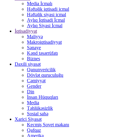
Media İcmalı
Həftəlik iqtisadi icmal
Həftəlik siyasi icmal
Aylıq İqtisadi İcmal
Aylıq Siyasi İcmal
İqtisadiyyat
Maliyyə
Makroiqtisadiyyat
Sənaye
Kənd təsərrüfatı
Biznes
Daxili siyasət
Qanunvericilik
Dövlət quruculuğu
Cəmiyyət
Gender
Din
İnsan Hüquqları
Media
Təhlükəsizlik
Sosial sahə
Xarici Siyasət
Keçmiş Sovet məkanı
Qafqaz
Amerika