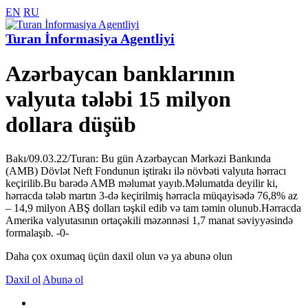
EN
RU
Turan İnformasiya Agentliyi
Azərbaycan banklarının
valyuta tələbi 15 milyon
dollara düşüb
Bakı/09.03.22/Turan: Bu gün Azərbaycan Mərkəzi Bankında
(AMB) Dövlət Neft Fondunun iştirakı ilə növbəti valyuta hərracı
keçirilib.Bu barədə AMB məlumat yayıb.Məlumatda deyilir ki,
hərracda tələb martın 3-də keçirilmiş hərracla müqayisədə 76,8% az
– 14,9 milyon ABŞ dolları təşkil edib və tam təmin olunub.Hərracda
Amerika valyutasının ortaçəkili məzənnəsi 1,7 manat səviyyəsində
formalaşıb. -0-
Daha çox oxumaq üçün daxil olun və ya abunə olun
Daxil ol
Abunə ol