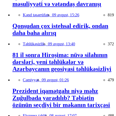
məsuliyyəti və vətəndaş davranışı
Kənd təsərrüfatı,
09 avqust, 15:26
819
Qonşudan çox istehsal edirik, ondan
daha baha alırıq
Təhlükəsizlik,
09 avqust, 13:40
372
81 il sonra Hiroşima: nüvə silahının
dərsləri, yeni təhlükələr və
Azərbaycanın geosiyasi təhlükəsizliyi
Cəmiyyət,
09 avqust, 01:26
479
Prezident iqamətgahı niyə məhz
Zuğulbada yaradılıb? Təbiətin
özünün seçdiyi bir məkanın tarixçəsi
Ekspress təhlil,
08 avqust, 17:07
488