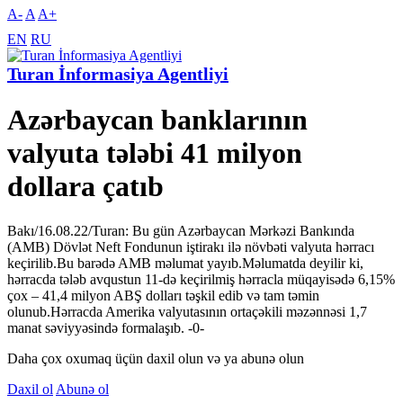
A-
A
A+
EN
RU
Turan İnformasiya Agentliyi
Azərbaycan banklarının
valyuta tələbi 41 milyon
dollara çatıb
Bakı/16.08.22/Turan: Bu gün Azərbaycan Mərkəzi Bankında
(AMB) Dövlət Neft Fondunun iştirakı ilə növbəti valyuta hərracı
keçirilib.Bu barədə AMB məlumat yayıb.Məlumatda deyilir ki,
hərracda tələb avqustun 11-də keçirilmiş hərracla müqayisədə 6,15%
çox – 41,4 milyon ABŞ dolları təşkil edib və tam təmin
olunub.Hərracda Amerika valyutasının ortaçəkili məzənnəsi 1,7
manat səviyyəsində formalaşıb. -0-
Daha çox oxumaq üçün daxil olun və ya abunə olun
Daxil ol
Abunə ol