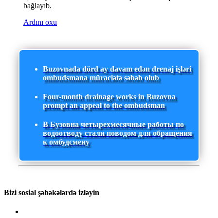
bağlayıb.
Ardını oxu
Buzovnada dörd ay davam edən drenaj işləri
ombudsmana müraciətə səbəb olub
Four-month drainage works in Buzovna
prompt an appeal to the ombudsman
В Бузовна четырехмесячные работы по
водоотводу стали поводом для обращения
к омбудсмену
Bizi sosial şəbəkələrdə izləyin