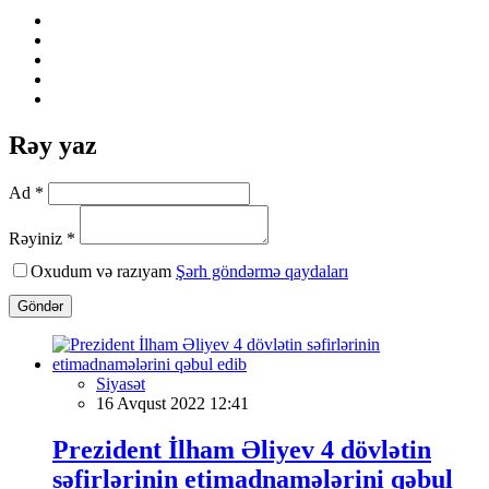
Rəy yaz
Ad *
Rəyiniz *
Oxudum və razıyam
Şərh göndərmə qaydaları
Göndər
Siyasət
16 Avqust 2022 12:41
Prezident İlham Əliyev 4 dövlətin
səfirlərinin etimadnamələrini qəbul