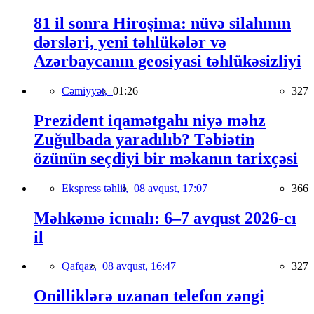
81 il sonra Hiroşima: nüvə silahının
dərsləri, yeni təhlükələr və
Azərbaycanın geosiyasi təhlükəsizliyi
Cəmiyyət,
01:26
327
Prezident iqamətgahı niyə məhz
Zuğulbada yaradılıb? Təbiətin
özünün seçdiyi bir məkanın tarixçəsi
Ekspress təhlil,
08 avqust, 17:07
366
Məhkəmə icmalı: 6–7 avqust 2026-cı
il
Qafqaz,
08 avqust, 16:47
327
Onilliklərə uzanan telefon zəngi