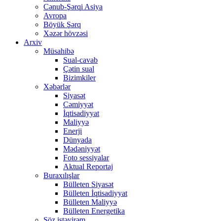
Cənub-Şərqi Asiya
Avropa
Böyük Şərq
Xəzər hövzəsi
Arxiv
Müsahibə
Sual-cavab
Çətin sual
Bizimkiler
Xəbərlər
Siyasət
Cəmiyyət
İqtisadiyyat
Maliyyə
Enerji
Dünyada
Mədəniyyət
Foto sessiyalar
Aktual Reportaj
Buraxılışlar
Bülleten Siyasət
Bülleten İqtisadiyyat
Bülleten Maliyyə
Bülleten Energetika
Söz istəyirəm