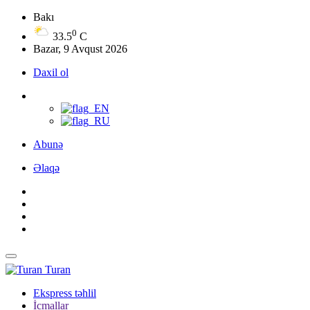
Bakı
0
33.5
C
Bazar, 9 Avqust 2026
Daxil ol
Abunə
Əlaqə
Turan
Ekspress təhlil
İcmallar