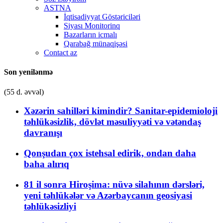
ASTNA
İqtisadiyyat Göstəriciləri
Siyası Monitorinq
Bazarların icmalı
Qarabağ münaqişəsi
Contact az
Son yenilənmə
(55 d. əvvəl)
Xəzərin sahilləri kimindir? Sanitar-epidemioloji
təhlükəsizlik, dövlət məsuliyyəti və vətəndaş
davranışı
Qonşudan çox istehsal edirik, ondan daha
baha alırıq
81 il sonra Hiroşima: nüvə silahının dərsləri,
yeni təhlükələr və Azərbaycanın geosiyasi
təhlükəsizliyi