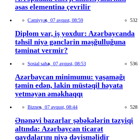
əsas elementinə çevrilir
Cəmiyyət,
07 avqust, 08:59
532
Diplom var, iş yoxdur: Azərbaycanda
təhsil niyə gənclərin məşğulluğuna
təminat vermir?
Sosial sahə,
07 avqust, 08:53
536
Azərbaycan minimumu: yaşamağı
təmin edən, lakin müstəqil həyata
yetməyən əməkhaqqı
Biznes,
07 avqust, 08:44
528
Ənənəvi bazarlar şəbəkələrin təzyiqi
altında: Azərbaycan ticarət
qaydalarını niyə dəyişməlidir