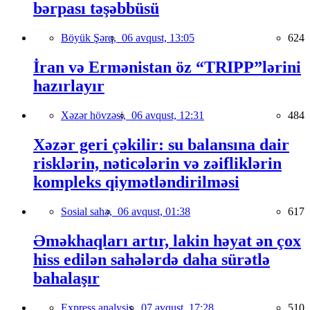
bərpası təşəbbüsü
Böyük Şərq,
06 avqust, 13:05
624
İran və Ermənistan öz “TRIPP”lərini
hazırlayır
Xəzər hövzəsi,
06 avqust, 12:31
484
Xəzər geri çəkilir: su balansına dair
risklərin, nəticələrin və zəifliklərin
kompleks qiymətləndirilməsi
Sosial sahə,
06 avqust, 01:38
617
Əməkhaqları artır, lakin həyat ən çox
hiss edilən sahələrdə daha sürətlə
bahalaşır
Express analysis,
07 avqust, 17:28
510