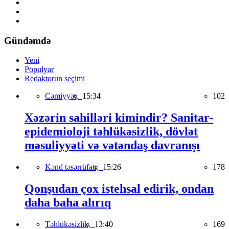
Gündəmdə
Yeni
Populyar
Redaktorun seçimi
Cəmiyyət,
15:34
102
Xəzərin sahilləri kimindir? Sanitar-
epidemioloji təhlükəsizlik, dövlət
məsuliyyəti və vətəndaş davranışı
Kənd təsərrüfatı,
15:26
178
Qonşudan çox istehsal edirik, ondan
daha baha alırıq
Təhlükəsizlik,
13:40
169