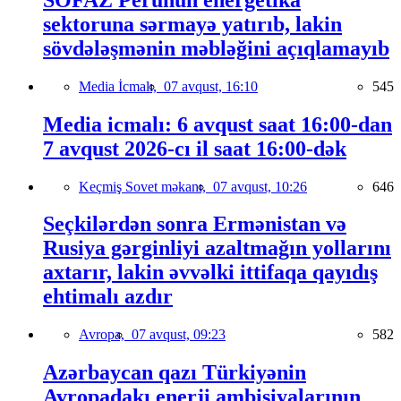
sektoruna sərmayə yatırıb, lakin
sövdələşmənin məbləğini açıqlamayıb
Media İcmalı,
07 avqust, 16:10
545
Media icmalı: 6 avqust saat 16:00-dan
7 avqust 2026-cı il saat 16:00-dək
Keçmiş Sovet məkanı,
07 avqust, 10:26
646
Seçkilərdən sonra Ermənistan və
Rusiya gərginliyi azaltmağın yollarını
axtarır, lakin əvvəlki ittifaqa qayıdış
ehtimalı azdır
Avropa,
07 avqust, 09:23
582
Azərbaycan qazı Türkiyənin
Avropadakı enerji ambisiyalarının