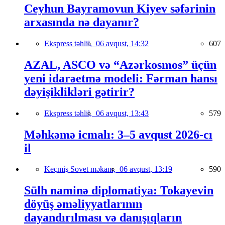
Ceyhun Bayramovun Kiyev səfərinin
arxasında nə dayanır?
Ekspress təhlil,
06 avqust, 14:32
607
AZAL, ASCO və “Azərkosmos” üçün
yeni idarəetmə modeli: Fərman hansı
dəyişiklikləri gətirir?
Ekspress təhlil,
06 avqust, 13:43
579
Məhkəmə icmalı: 3–5 avqust 2026-cı
il
Keçmiş Sovet məkanı,
06 avqust, 13:19
590
Sülh naminə diplomatiya: Tokayevin
döyüş əməliyyatlarının
dayandırılması və danışıqların