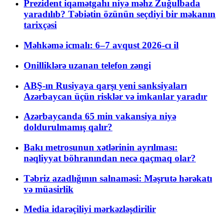
Prezident iqamətgahı niyə məhz Zuğulbada
yaradılıb? Təbiətin özünün seçdiyi bir məkanın
tarixçəsi
Məhkəmə icmalı: 6–7 avqust 2026-cı il
Onilliklərə uzanan telefon zəngi
ABŞ-ın Rusiyaya qarşı yeni sanksiyaları
Azərbaycan üçün risklər və imkanlar yaradır
Azərbaycanda 65 min vakansiya niyə
doldurulmamış qalır?
Bakı metrosunun xətlərinin ayrılması:
nəqliyyat böhranından necə qaçmaq olar?
Təbriz azadlığının salnaməsi: Məşrutə hərəkatı
və müasirlik
Media idarəçiliyi mərkəzləşdirilir