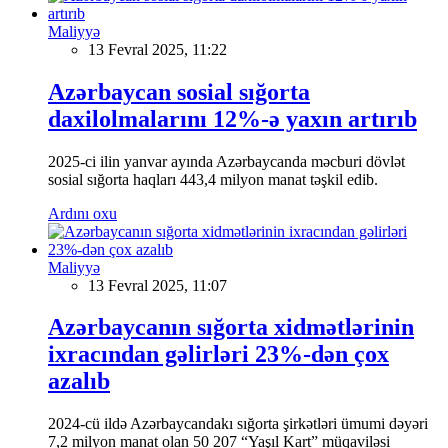
Maliyyə
13 Fevral 2025, 11:22
Azərbaycan sosial sığorta
daxilolmalarını 12%-ə yaxın artırıb
2025-ci ilin yanvar ayında Azərbaycanda məcburi dövlət
sosial sığorta haqları 443,4 milyon manat təşkil edib.
Ardını oxu
Maliyyə
13 Fevral 2025, 11:07
Azərbaycanın sığorta xidmətlərinin
ixracından gəlirləri 23%-dən çox
azalıb
2024-cü ildə Azərbaycandakı sığorta şirkətləri ümumi dəyəri
7,2 milyon manat olan 50 207 “Yaşıl Kart” müqaviləsi