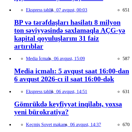
Ekspress təhlil,
07 avqust, 00:03
651
BP və tərəfdaşları hasilatı 8 milyon
ton səviyyəsində saxlamaqla AÇG-yə
kapital qoyuluşlarını 31 faiz
artırıblar
Media İcmalı,
06 avqust, 15:09
587
Media icmalı: 5 avqust saat 16:00-dan
6 avqust 2026-cı il saat 16:00-dək
Ekspress təhlil,
06 avqust, 14:51
631
Gömrükdə keyfiyyət inqilabı, yoxsa
yeni bürokratiya?
Keçmiş Sovet məkanı,
06 avqust, 14:37
670