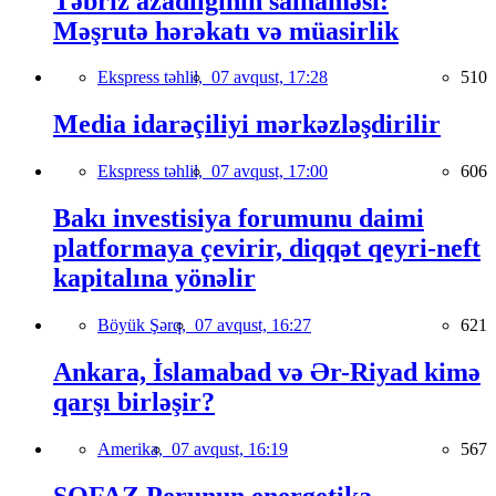
Təbriz azadlığının salnaməsi:
Məşrutə hərəkatı və müasirlik
Ekspress təhlil,
07 avqust, 17:28
510
Media idarəçiliyi mərkəzləşdirilir
Ekspress təhlil,
07 avqust, 17:00
606
Bakı investisiya forumunu daimi
platformaya çevirir, diqqət qeyri-neft
kapitalına yönəlir
Böyük Şərq,
07 avqust, 16:27
621
Ankara, İslamabad və Ər-Riyad kimə
qarşı birləşir?
Amerika,
07 avqust, 16:19
567
SOFAZ Perunun energetika