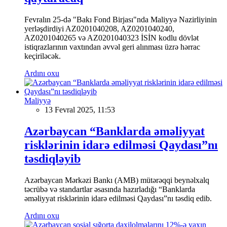
Fevralın 25-də "Bakı Fond Birjası"nda Maliyyə Nazirliyinin
yerləşdirdiyi AZ0201040208, AZ0201040240,
AZ0201040265 və AZ0201040323 İSİN kodlu dövlət
istiqrazlarının vaxtından əvvəl geri alınması üzrə hərrac
keçiriləcək.
Ardını oxu
Maliyyə
13 Fevral 2025, 11:53
Azərbaycan “Banklarda əməliyyat
risklərinin idarə edilməsi Qaydası”nı
təsdiqləyib
Azərbaycan Mərkəzi Bankı (AMB) mütərəqqi beynəlxalq
təcrübə və standartlar əsasında hazırladığı “Banklarda
əməliyyat risklərinin idarə edilməsi Qaydası”nı təsdiq edib.
Ardını oxu