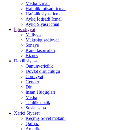
Media İcmalı
Həftəlik iqtisadi icmal
Həftəlik siyasi icmal
Aylıq İqtisadi İcmal
Aylıq Siyasi İcmal
İqtisadiyyat
Maliyyə
Makroiqtisadiyyat
Sənaye
Kənd təsərrüfatı
Biznes
Daxili siyasət
Qanunvericilik
Dövlət quruculuğu
Cəmiyyət
Gender
Din
İnsan Hüquqları
Media
Təhlükəsizlik
Sosial sahə
Xarici Siyasət
Keçmiş Sovet məkanı
Qafqaz
Amerika