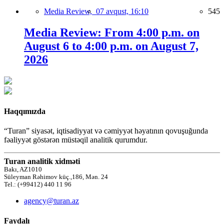
Media Review,
07 avqust, 16:10
545
Media Review: From 4:00 p.m. on
August 6 to 4:00 p.m. on August 7,
2026
Haqqımızda
“Turan” siyasət, iqtisadiyyat və cəmiyyət həyatının qovuşuğunda
fəaliyyət göstərən müstəqil analitik qurumdur.
Turan analitik xidməti
Bakı, AZ1010
Süleyman Rəhimov küç.,186, Mən. 24
Tel.: (+99412) 440 11 96
agency@turan.az
Faydalı