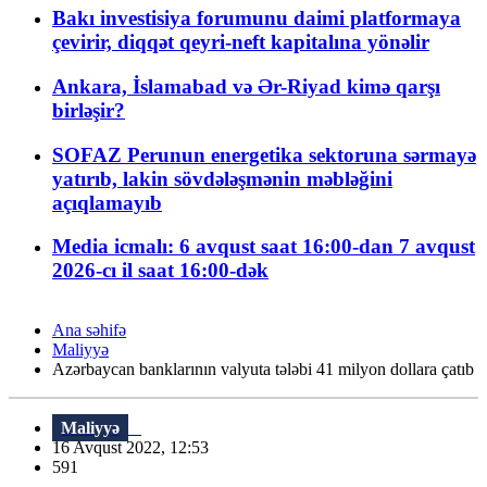
Bakı investisiya forumunu daimi platformaya
çevirir, diqqət qeyri-neft kapitalına yönəlir
Ankara, İslamabad və Ər-Riyad kimə qarşı
birləşir?
SOFAZ Perunun energetika sektoruna sərmayə
yatırıb, lakin sövdələşmənin məbləğini
açıqlamayıb
Media icmalı: 6 avqust saat 16:00-dan 7 avqust
2026-cı il saat 16:00-dək
Ana səhifə
Maliyyə
Azərbaycan banklarının valyuta tələbi 41 milyon dollara çatıb
Maliyyə
16 Avqust 2022, 12:53
591