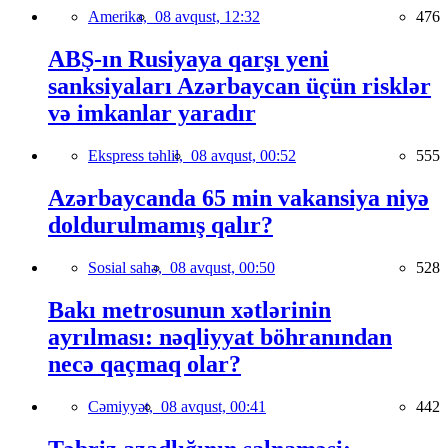
Amerika,
08 avqust, 12:32
476
ABŞ-ın Rusiyaya qarşı yeni
sanksiyaları Azərbaycan üçün risklər
və imkanlar yaradır
Ekspress təhlil,
08 avqust, 00:52
555
Azərbaycanda 65 min vakansiya niyə
doldurulmamış qalır?
Sosial sahə,
08 avqust, 00:50
528
Bakı metrosunun xətlərinin
ayrılması: nəqliyyat böhranından
necə qaçmaq olar?
Cəmiyyət,
08 avqust, 00:41
442