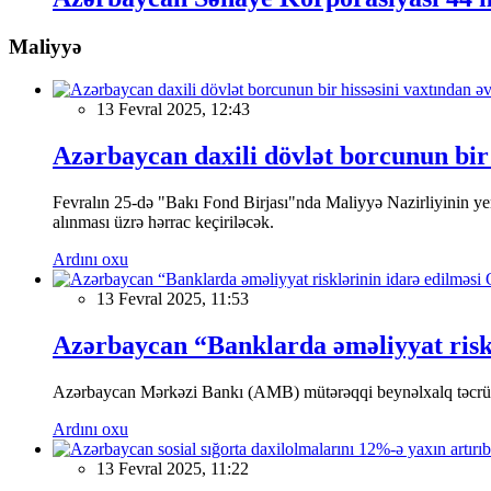
Maliyyə
13 Fevral 2025, 12:43
Azərbaycan daxili dövlət borcunun bir 
Fevralın 25-də "Bakı Fond Birjası"nda Maliyyə Nazirliyinin
alınması üzrə hərrac keçiriləcək.
Ardını oxu
13 Fevral 2025, 11:53
Azərbaycan “Banklarda əməliyyat riskl
Azərbaycan Mərkəzi Bankı (AMB) mütərəqqi beynəlxalq təcrübə v
Ardını oxu
13 Fevral 2025, 11:22