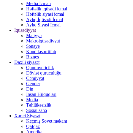
Media İcmalı
Həftəlik iqtisadi icmal
Həftəlik siyasi icmal
Aylıq İqtisadi İcmal
Aylıq Siyasi İcmal
İqtisadiyyat
Maliyyə
Makroiqtisadiyyat
Sənaye
Kənd təsərrüfatı
Biznes
Daxili siyasət
Qanunvericilik
Dövlət quruculuğu
Cəmiyyət
Gender
Din
İnsan Hüquqları
Media
Təhlükəsizlik
Sosial sahə
Xarici Siyasət
Keçmiş Sovet məkanı
Qafqaz
Amerika