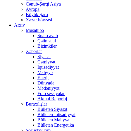
Cənub-Şərqi Asiya
Avropa
Böyük Şərq
Xəzər hövzəsi
Arxiv
Müsahibə
Sual-cavab
Çətin sual
Bizimkiler
Xəbərlər
Siyasət
Cəmiyyət
İqtisadiyyat
Maliyyə
Enerji
Dünyada
Mədəniyyət
Foto sessiyalar
Aktual Reportaj
Buraxılışlar
Bülleten Siyasət
Bülleten İqtisadiyyat
Bülleten Maliyyə
Bülleten Energetika
Söz istəyirəm