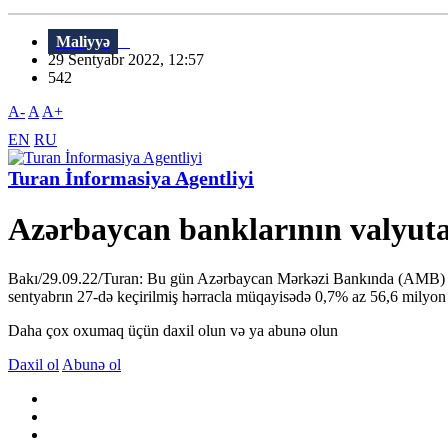
Maliyyə
29 Sentyabr 2022, 12:57
542
A-
A
A+
EN
RU
Turan İnformasiya Agentliyi
Azərbaycan banklarının valyuta 
Bakı/29.09.22/Turan: Bu gün Azərbaycan Mərkəzi Bankında (AMB) Dövl
sentyabrın 27-də keçirilmiş hərracla müqayisədə 0,7% az 56,6 milyon 
Daha çox oxumaq üçün daxil olun və ya abunə olun
Daxil ol
Abunə ol