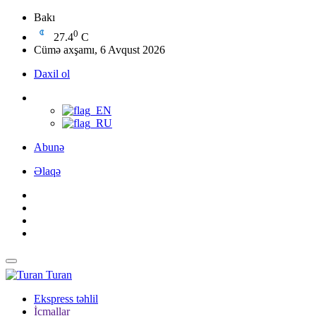
Bakı
0
27.4
C
Cümə axşamı, 6 Avqust 2026
Daxil ol
Abunə
Əlaqə
Turan
Ekspress təhlil
İcmallar