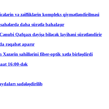
ticələrin və zəifliklərin kompleks qiymətləndirilməsi
 sahələrdə daha sürətlə bahalaşır
ənubi Qafqazı dəyişə biləcək layihəni sürətləndirir
a rəqabət aparır
zərin sahillərini fiber-optik xətlə birləşdirdi
saat 16:00-dək
daları sadələşdirilib