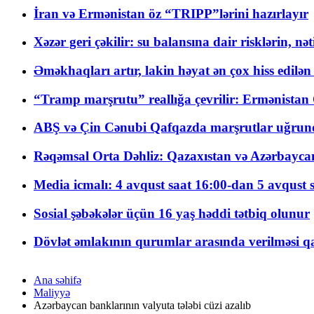
İran və Ermənistan öz “TRIPP”lərini hazırlayır
Xəzər geri çəkilir: su balansına dair risklərin, nə
Əməkhaqları artır, lakin həyat ən çox hiss edilən
“Tramp marşrutu” reallığa çevrilir: Ermənistan C
ABŞ və Çin Cənubi Qafqazda marşrutlar uğrund
Rəqəmsal Orta Dəhliz: Qazaxıstan və Azərbaycan Xə
Media icmalı: 4 avqust saat 16:00-dan 5 avqust 
Sosial şəbəkələr üçün 16 yaş həddi tətbiq olunur
Dövlət əmlakının qurumlar arasında verilməsi qay
Ana səhifə
Maliyyə
Azərbaycan banklarının valyuta tələbi cüzi azalıb