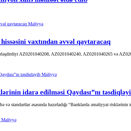
Maliyyə
hissəsini vaxtından əvvəl qaytaracaq
 yerləşdirdiyi AZ0201040208, AZ0201040240, AZ0201040265 və AZ020104
Maliyyə
ərinin idarə edilməsi Qaydası”nı təsdiqləy
ə standartlar əsasında hazırladığı “Banklarda əməliyyat risklərinin id
Maliyyə