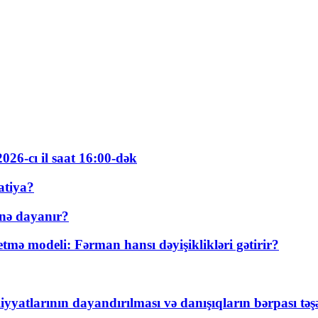
026-cı il saat 16:00-dək
atiya?
nə dayanır?
ə modeli: Fərman hansı dəyişiklikləri gətirir?
yyatlarının dayandırılması və danışıqların bərpası tə