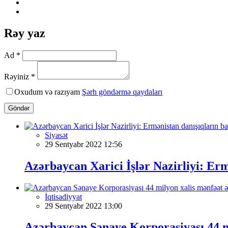
Rəy yaz
Ad *
Rəyiniz *
Oxudum və razıyam
Şərh göndərmə qaydaları
Göndər
Siyasət
29 Sentyabr 2022 12:56
Azərbaycan Xarici İşlər Nazirliyi: Er
İqtisadiyyat
29 Sentyabr 2022 13:00
Azərbaycan Sənaye Korporasiyası 44 mi