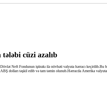
tələbi cüzi azalıb
ət Neft Fondunun iştirakı ilə növbəti valyuta hərracı keçirilib.Bu 
ABŞ dolları təşkil edib və tam təmin olunub.Hərracda Amerika valyutas