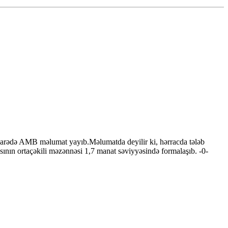
barədə AMB məlumat yayıb.Məlumatda deyilir ki, hərracda tələb
ının ortaçəkili məzənnəsi 1,7 manat səviyyəsində formalaşıb. -0-