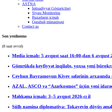
ASTNA
İqtisadiyyat Göstəriciləri
Siyası Monitorinq
Bazarların icmalı
Qarabağ münaqişəsi
Contact az
Son yenilənmə
(8 saat əvvəl)
Media icmalı: 5 avqust saat 16:00-dan 6 avqust 2
Gömrükdə keyfiyyət inqilabı, yoxsa yeni bürokr
Ceyhun Bayramovun Kiyev səfərinin arxasında 
AZAL, ASCO və “Azərkosmos” üçün yeni idarəetm
Məhkəmə icmalı: 3–5 avqust 2026-cı il
Sülh naminə diplomatiya: Tokayevin döyüş əməli