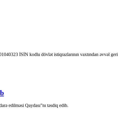
0323 İSİN kodlu dövlət istiqrazlarının vaxtından əvvəl geri
ib
arə edilməsi Qaydası”nı təsdiq edib.