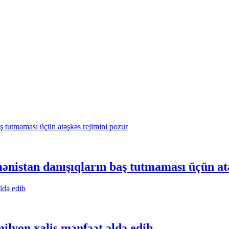
mənistan danışıqların baş tutmaması üçün at
lyon xalis mənfəət əldə edib