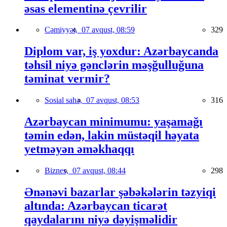
əsas elementinə çevrilir
Cəmiyyət,
07 avqust, 08:59
329
Diplom var, iş yoxdur: Azərbaycanda
təhsil niyə gənclərin məşğulluğuna
təminat vermir?
Sosial sahə,
07 avqust, 08:53
316
Azərbaycan minimumu: yaşamağı
təmin edən, lakin müstəqil həyata
yetməyən əməkhaqqı
Biznes,
07 avqust, 08:44
298
Ənənəvi bazarlar şəbəkələrin təzyiqi
altında: Azərbaycan ticarət
qaydalarını niyə dəyişməlidir