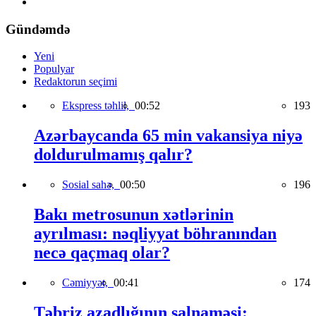
Gündəmdə
Yeni
Populyar
Redaktorun seçimi
Ekspress təhlil,
00:52
193
Azərbaycanda 65 min vakansiya niyə
doldurulmamış qalır?
Sosial sahə,
00:50
196
Bakı metrosunun xətlərinin
ayrılması: nəqliyyat böhranından
necə qaçmaq olar?
Cəmiyyət,
00:41
174
Təbriz azadlığının salnaməsi: