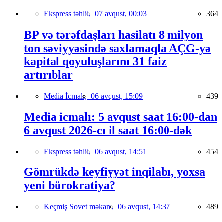
Ekspress təhlil,
07 avqust, 00:03
364
BP və tərəfdaşları hasilatı 8 milyon
ton səviyyəsində saxlamaqla AÇG-yə
kapital qoyuluşlarını 31 faiz
artırıblar
Media İcmalı,
06 avqust, 15:09
439
Media icmalı: 5 avqust saat 16:00-dan
6 avqust 2026-cı il saat 16:00-dək
Ekspress təhlil,
06 avqust, 14:51
454
Gömrükdə keyfiyyət inqilabı, yoxsa
yeni bürokratiya?
Keçmiş Sovet məkanı,
06 avqust, 14:37
489