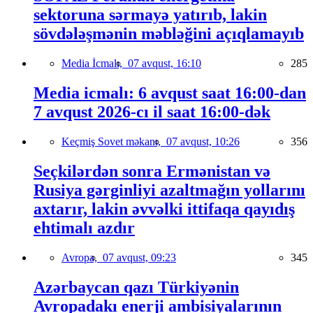
sektoruna sərmayə yatırıb, lakin
sövdələşmənin məbləğini açıqlamayıb
Media İcmalı,
07 avqust, 16:10
285
Media icmalı: 6 avqust saat 16:00-dan
7 avqust 2026-cı il saat 16:00-dək
Keçmiş Sovet məkanı,
07 avqust, 10:26
356
Seçkilərdən sonra Ermənistan və
Rusiya gərginliyi azaltmağın yollarını
axtarır, lakin əvvəlki ittifaqa qayıdış
ehtimalı azdır
Avropa,
07 avqust, 09:23
345
Azərbaycan qazı Türkiyənin
Avropadakı enerji ambisiyalarının