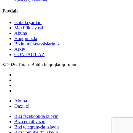
Faydalı
İstifadə şərtləri
Məxfilik siyasti
Abunə
Haqqımızda
Bizim mütəxəssislərimiz
Arxiv
CONTACT AZ
© 2026 Turan. Bütün hüquqlar qorunur.
Abunə
Daxil ol
Bizi facebookda izləyin
Bizə email yazın
Bizi teleqram-da izləyin
Bizi youtube-də izləyin