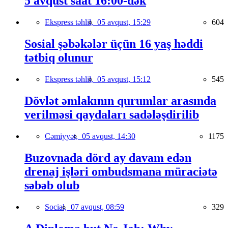
5 avqust saat 16:00-dək
Ekspress təhlil,
05 avqust, 15:29
604
Sosial şəbəkələr üçün 16 yaş həddi
tətbiq olunur
Ekspress təhlil,
05 avqust, 15:12
545
Dövlət əmlakının qurumlar arasında
verilməsi qaydaları sadələşdirilib
Cəmiyyət,
05 avqust, 14:30
1175
Buzovnada dörd ay davam edən
drenaj işləri ombudsmana müraciətə
səbəb olub
Social,
07 avqust, 08:59
329