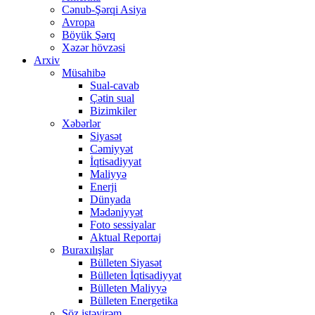
Cənub-Şərqi Asiya
Avropa
Böyük Şərq
Xəzər hövzəsi
Arxiv
Müsahibə
Sual-cavab
Çətin sual
Bizimkiler
Xəbərlər
Siyasət
Cəmiyyət
İqtisadiyyat
Maliyyə
Enerji
Dünyada
Mədəniyyət
Foto sessiyalar
Aktual Reportaj
Buraxılışlar
Bülleten Siyasət
Bülleten İqtisadiyyat
Bülleten Maliyyə
Bülleten Energetika
Söz istəyirəm