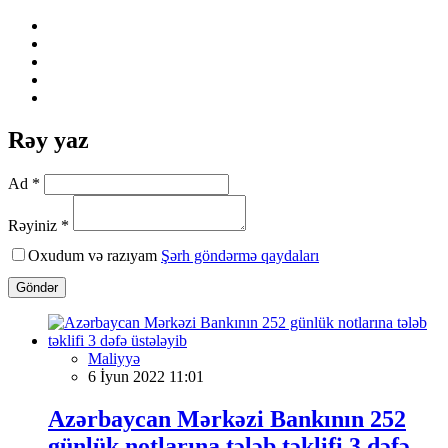
Rəy yaz
Ad *
Rəyiniz *
Oxudum və razıyam
Şərh göndərmə qaydaları
Göndər
Maliyyə
6 İyun 2022 11:01
Azərbaycan Mərkəzi Bankının 252
günlük notlarına tələb təklifi 3 dəfə