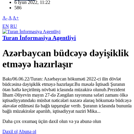
6 İyun 2022, 11:22
586
A-
A
A+
EN
RU
Turan İnformasiya Agentliyi
Azərbaycan büdcəyə dəyişiklik
etməyə hazırlaşır
Bakı/06.06.22/Turan: Azərbaycan hökuməti 2022-ci ilin dövlət
büdcəsinə dəyişiklik etməyə hazırlaşır.Bu məsələ İqtisadi Şuranın
ötən həftə keçirilmiş növbəti iclasında müzakirə olunub.Prezident
İlham Əliyevin mayın 27-də Zəngilan rayonuna səfəri zamanı ölkə
iqtisadiyyatındakı müsbət nəticələri nəzərə alaraq hökumətə büdcəyə
əlavələr edilməsi ilə bağlı tapşırıqlar verib. Şuranın iclasında bununla
bağlı müzakirələr aparılıb, iqtisadiyyat naziri Mika...
Daha çox oxumaq üçün daxil olun və ya abunə olun
Daxil ol
Abunə ol