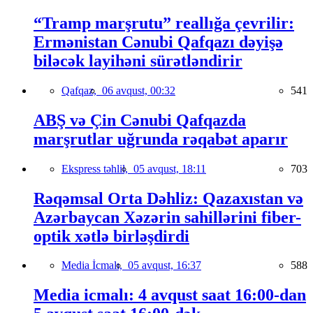
“Tramp marşrutu” reallığa çevrilir:
Ermənistan Cənubi Qafqazı dəyişə
biləcək layihəni sürətləndirir
Qafqaz,
06 avqust, 00:32
541
ABŞ və Çin Cənubi Qafqazda
marşrutlar uğrunda rəqabət aparır
Ekspress təhlil,
05 avqust, 18:11
703
Rəqəmsal Orta Dəhliz: Qazaxıstan və
Azərbaycan Xəzərin sahillərini fiber-
optik xətlə birləşdirdi
Media İcmalı,
05 avqust, 16:37
588
Media icmalı: 4 avqust saat 16:00-dan