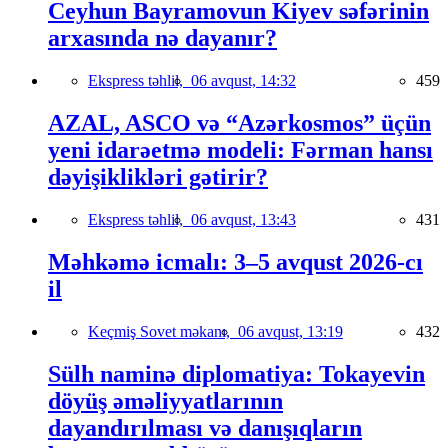
Ceyhun Bayramovun Kiyev səfərinin
arxasında nə dayanır?
Ekspress təhlil,
06 avqust, 14:32
459
AZAL, ASCO və “Azərkosmos” üçün
yeni idarəetmə modeli: Fərman hansı
dəyişiklikləri gətirir?
Ekspress təhlil,
06 avqust, 13:43
431
Məhkəmə icmalı: 3–5 avqust 2026-cı
il
Keçmiş Sovet məkanı,
06 avqust, 13:19
432
Sülh naminə diplomatiya: Tokayevin
döyüş əməliyyatlarının
dayandırılması və danışıqların