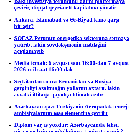
Bakı investisiya forumunu daimi platformaya
çevirir, diqqət qeyri-neft kapitalına yönəlir
Ankara, İslamabad və Ər-Riyad kimə qarşı
birləşir?
SOFAZ Perunun energetika sektoruna sərmayə
yatırıb, lakin sövdələşmənin məbləğini
açıqlamayıb
Media icmalı: 6 avqust saat 16:00-dan 7 avqust
2026-cı il saat 16:00-dək
Seçkilərdən sonra Ermənistan və Rusiya
gərginliyi azaltmağın yollarını axtarır, lakin
əvvəlki ittifaqa qayıdış ehtimalı azdır
Azərbaycan qazı Türkiyənin Avropadakı enerji
ambisiyalarının əsas elementinə çevrilir
Diplom var, iş yoxdur: Azərbaycanda təhsil
niyə gənclərin məşğulluğuna təminat vermir?