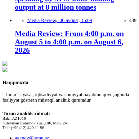
output at 8 million tonnes
Media Review,
06 avqust, 15:09
439
Media Review: From 4:00 p.m. on
August 5 to 4:00 p.m. on August 6,
2026
Haqqımızda
“Turan” siyasət, iqtisadiyyat və cəmiyyət həyatının qovuşuğunda
fəaliyyət göstərən müstəqil analitik qurumdur.
Turan analitik xidməti
Bakı, AZ1010
Süleyman Rəhimov küç.,186, Mən. 24
Tel.: (+99412) 440 11 96
agency@turan.az