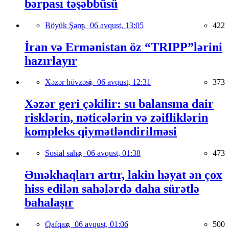
bərpası təşəbbüsü
Böyük Şərq,
06 avqust, 13:05
422
İran və Ermənistan öz “TRIPP”lərini
hazırlayır
Xəzər hövzəsi,
06 avqust, 12:31
373
Xəzər geri çəkilir: su balansına dair
risklərin, nəticələrin və zəifliklərin
kompleks qiymətləndirilməsi
Sosial sahə,
06 avqust, 01:38
473
Əməkhaqları artır, lakin həyat ən çox
hiss edilən sahələrdə daha sürətlə
bahalaşır
Qafqaz,
06 avqust, 01:06
500