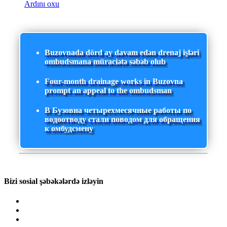
Ardını oxu
Buzovnada dörd ay davam edən drenaj işləri
ombudsmana müraciətə səbəb olub
Four-month drainage works in Buzovna
prompt an appeal to the ombudsman
В Бузовна четырехмесячные работы по
водоотводу стали поводом для обращения
к омбудсмену
Bizi sosial şəbəkələrdə izləyin