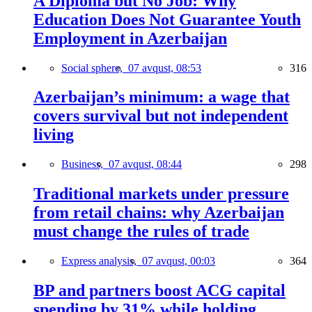
A Diploma but No Job: Why
Education Does Not Guarantee Youth
Employment in Azerbaijan
Social sphere,
07 avqust, 08:53
316
Azerbaijan’s minimum: a wage that
covers survival but not independent
living
Business,
07 avqust, 08:44
298
Traditional markets under pressure
from retail chains: why Azerbaijan
must change the rules of trade
Express analysis,
07 avqust, 00:03
364
BP and partners boost ACG capital
spending by 31% while holding