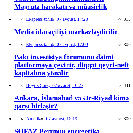
Məşrutə hərəkatı və müasirlik
Ekspress təhlil,
07 avqust, 17:28
313
Media idarəçiliyi mərkəzləşdirilir
Ekspress təhlil,
07 avqust, 17:00
306
Bakı investisiya forumunu daimi
platformaya çevirir, diqqət qeyri-neft
kapitalına yönəlir
Böyük Şərq,
07 avqust, 16:27
311
Ankara, İslamabad və Ər-Riyad kimə
qarşı birləşir?
Amerika,
07 avqust, 16:19
300
SOFAZ Perunun energetika