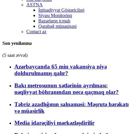
ASTNA
İqtisadiyyat Göstəriciləri
Siyası Monitorinq
Bazarların icmalı
Qarabağ münaqişəsi
Contact az
Son yenilənmə
(5 saat əvvəl)
Azərbaycanda 65 min vakansiya niyə
doldurulmamış qalır?
Bakı metrosunun xətlərinin ayrılması:
nəqliyyat böhranından necə qaçmaq olar?
Təbriz azadlığının salnaməsi: Məşrutə hərəkatı
və müasirlik
Media idarəçiliyi mərkəzləşdirilir