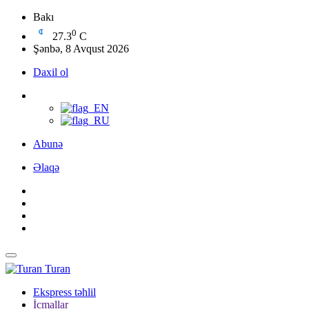
Bakı
0
27.3
C
Şənbə, 8 Avqust 2026
Daxil ol
Abunə
Əlaqə
Turan
Ekspress təhlil
İcmallar