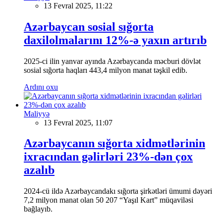
13 Fevral 2025, 11:22
Azərbaycan sosial sığorta
daxilolmalarını 12%-ə yaxın artırıb
2025-ci ilin yanvar ayında Azərbaycanda məcburi dövlət
sosial sığorta haqları 443,4 milyon manat təşkil edib.
Ardını oxu
Maliyyə
13 Fevral 2025, 11:07
Azərbaycanın sığorta xidmətlərinin
ixracından gəlirləri 23%-dən çox
azalıb
2024-cü ildə Azərbaycandakı sığorta şirkətləri ümumi dəyəri
7,2 milyon manat olan 50 207 “Yaşıl Kart” müqaviləsi
bağlayıb.