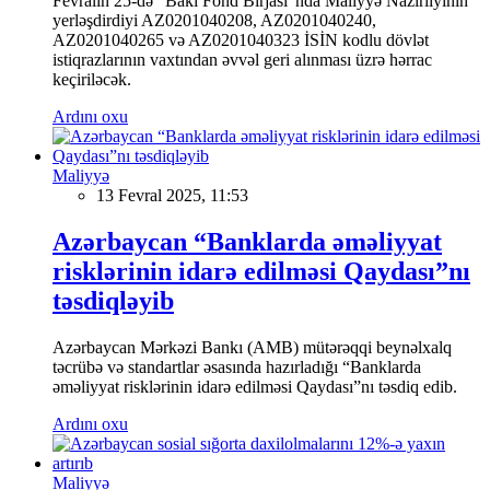
Fevralın 25-də "Bakı Fond Birjası"nda Maliyyə Nazirliyinin
yerləşdirdiyi AZ0201040208, AZ0201040240,
AZ0201040265 və AZ0201040323 İSİN kodlu dövlət
istiqrazlarının vaxtından əvvəl geri alınması üzrə hərrac
keçiriləcək.
Ardını oxu
Maliyyə
13 Fevral 2025, 11:53
Azərbaycan “Banklarda əməliyyat
risklərinin idarə edilməsi Qaydası”nı
təsdiqləyib
Azərbaycan Mərkəzi Bankı (AMB) mütərəqqi beynəlxalq
təcrübə və standartlar əsasında hazırladığı “Banklarda
əməliyyat risklərinin idarə edilməsi Qaydası”nı təsdiq edib.
Ardını oxu
Maliyyə