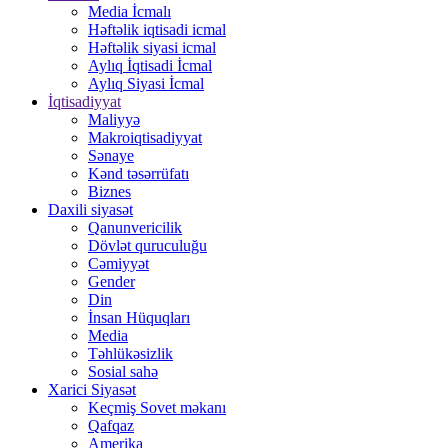
Media İcmalı
Həftəlik iqtisadi icmal
Həftəlik siyasi icmal
Aylıq İqtisadi İcmal
Aylıq Siyasi İcmal
İqtisadiyyat
Maliyyə
Makroiqtisadiyyat
Sənaye
Kənd təsərrüfatı
Biznes
Daxili siyasət
Qanunvericilik
Dövlət quruculuğu
Cəmiyyət
Gender
Din
İnsan Hüquqları
Media
Təhlükəsizlik
Sosial sahə
Xarici Siyasət
Keçmiş Sovet məkanı
Qafqaz
Amerika