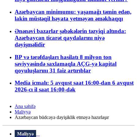
Azərbaycan minimumu: yaşamağı təmin edən,
lakin müstəqil həyata yetməyən əməkhaqqı
Ənənəvi bazarlar şəbəkələrin təzyiqi altında:
Azərbaycan ticarət qaydalarını niyə
dəyişməlidir
BP və tərəfdaşları hasilatı 8 milyon ton
səviyyəsində saxlamaqla AÇG-yə kapital
qoyuluşlarını 31 faiz artırıblar
Media icmalı: 5 avqust saat 16:00-dan 6 avqust
2026-cı il saat 16:00-dək
Ana səhifə
Maliyyə
Azərbaycan büdcəyə dəyişiklik etməyə hazırlaşır
Maliyyə