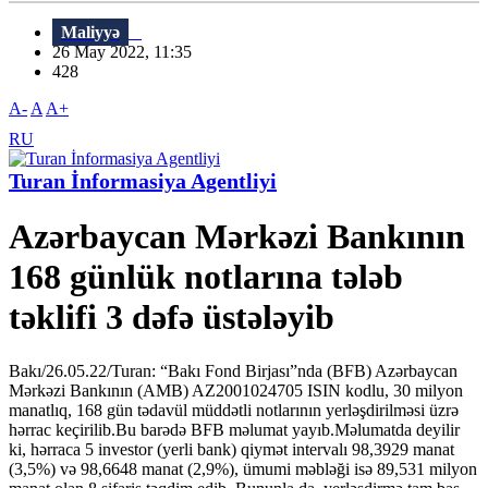
Maliyyə
26 May 2022, 11:35
428
A-
A
A+
RU
Turan İnformasiya Agentliyi
Azərbaycan Mərkəzi Bankının
168 günlük notlarına tələb
təklifi 3 dəfə üstələyib
Bakı/26.05.22/Turan: “Bakı Fond Birjası”nda (BFB) Azərbaycan
Mərkəzi Bankının (AMB) AZ2001024705 ISIN kodlu, 30 milyon
manatlıq, 168 gün tədavül müddətli notlarının yerləşdirilməsi üzrə
hərrac keçirilib.Bu barədə BFB məlumat yayıb.Məlumatda deyilir
ki, hərraca 5 investor (yerli bank) qiymət intervalı 98,3929 manat
(3,5%) və 98,6648 manat (2,9%), ümumi məbləği isə 89,531 milyon