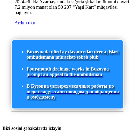
2024-cü ildə Azərbaycandakı sığorta şirkətləri ümumi dəyəri
7,2 milyon manat olan 50 207 “Yaşıl Kart” müqaviləsi
bağlayıb.
Ardını oxu
Buzovnada dörd ay davam edən drenaj işləri
ombudsmana müraciətə səbəb olub
Four-month drainage works in Buzovna
prompt an appeal to the ombudsman
В Бузовна четырехмесячные работы по
водоотводу стали поводом для обращения
к омбудсмену
Bizi sosial şəbəkələrdə izləyin