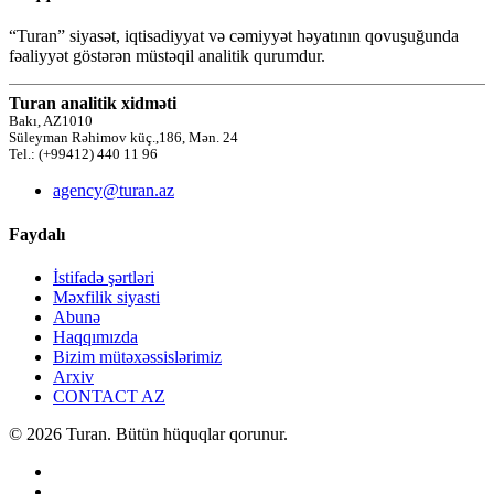
“Turan” siyasət, iqtisadiyyat və cəmiyyət həyatının qovuşuğunda
fəaliyyət göstərən müstəqil analitik qurumdur.
Turan analitik xidməti
Bakı, AZ1010
Süleyman Rəhimov küç.,186, Mən. 24
Tel.: (+99412) 440 11 96
agency@turan.az
Faydalı
İstifadə şərtləri
Məxfilik siyasti
Abunə
Haqqımızda
Bizim mütəxəssislərimiz
Arxiv
CONTACT AZ
© 2026 Turan. Bütün hüquqlar qorunur.