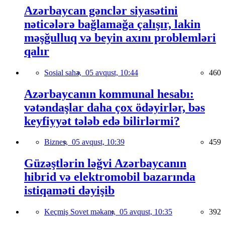
Azərbaycan gənclər siyasətini
nəticələrə bağlamağa çalışır, lakin
məşğulluq və beyin axını problemləri
qalır
Sosial sahə,
05 avqust, 10:44
460
Azərbaycanın kommunal hesabı:
vətəndaşlar daha çox ödəyirlər, bəs
keyfiyyət tələb edə bilirlərmi?
Biznes,
05 avqust, 10:39
459
Güzəştlərin ləğvi Azərbaycanın
hibrid və elektromobil bazarında
istiqaməti dəyişib
Keçmiş Sovet məkanı,
05 avqust, 10:35
392