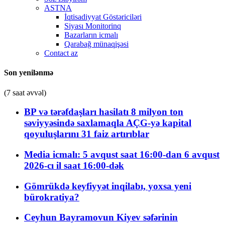
ASTNA
İqtisadiyyat Göstəriciləri
Siyası Monitorinq
Bazarların icmalı
Qarabağ münaqişəsi
Contact az
Son yenilənmə
(7 saat əvvəl)
BP və tərəfdaşları hasilatı 8 milyon ton
səviyyəsində saxlamaqla AÇG-yə kapital
qoyuluşlarını 31 faiz artırıblar
Media icmalı: 5 avqust saat 16:00-dan 6 avqust
2026-cı il saat 16:00-dək
Gömrükdə keyfiyyət inqilabı, yoxsa yeni
bürokratiya?
Ceyhun Bayramovun Kiyev səfərinin