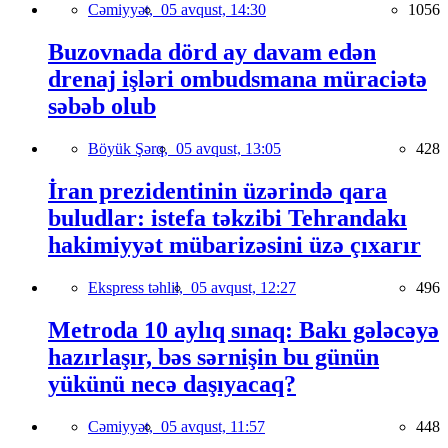
Cəmiyyət,
05 avqust, 14:30
1056
Buzovnada dörd ay davam edən
drenaj işləri ombudsmana müraciətə
səbəb olub
Böyük Şərq,
05 avqust, 13:05
428
İran prezidentinin üzərində qara
buludlar: istefa təkzibi Tehrandakı
hakimiyyət mübarizəsini üzə çıxarır
Ekspress təhlil,
05 avqust, 12:27
496
Metroda 10 aylıq sınaq: Bakı gələcəyə
hazırlaşır, bəs sərnişin bu günün
yükünü necə daşıyacaq?
Cəmiyyət,
05 avqust, 11:57
448