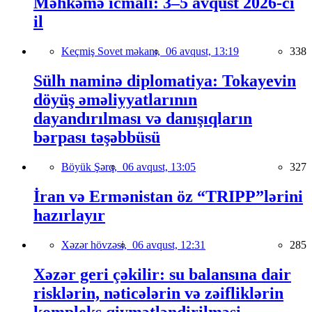
Məhkəmə icmalı: 3–5 avqust 2026-cı
il
Keçmiş Sovet məkanı,
06 avqust, 13:19
338
Sülh naminə diplomatiya: Tokayevin
döyüş əməliyyatlarının
dayandırılması və danışıqların
bərpası təşəbbüsü
Böyük Şərq,
06 avqust, 13:05
327
İran və Ermənistan öz “TRIPP”lərini
hazırlayır
Xəzər hövzəsi,
06 avqust, 12:31
285
Xəzər geri çəkilir: su balansına dair
risklərin, nəticələrin və zəifliklərin
kompleks qiymətləndirilməsi