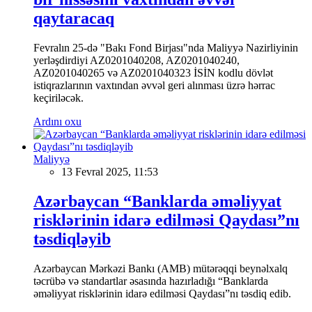
qaytaracaq
Fevralın 25-də "Bakı Fond Birjası"nda Maliyyə Nazirliyinin
yerləşdirdiyi AZ0201040208, AZ0201040240,
AZ0201040265 və AZ0201040323 İSİN kodlu dövlət
istiqrazlarının vaxtından əvvəl geri alınması üzrə hərrac
keçiriləcək.
Ardını oxu
Maliyyə
13 Fevral 2025, 11:53
Azərbaycan “Banklarda əməliyyat
risklərinin idarə edilməsi Qaydası”nı
təsdiqləyib
Azərbaycan Mərkəzi Bankı (AMB) mütərəqqi beynəlxalq
təcrübə və standartlar əsasında hazırladığı “Banklarda
əməliyyat risklərinin idarə edilməsi Qaydası”nı təsdiq edib.