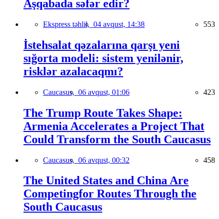
Aşqabada səfər edir?
Ekspress təhlil,
04 avqust, 14:38
553
İstehsalat qəzalarına qarşı yeni
sığorta modeli: sistem yenilənir,
risklər azalacaqmı?
Caucasus,
06 avqust, 01:06
423
The Trump Route Takes Shape:
Armenia Accelerates a Project That
Could Transform the South Caucasus
Caucasus,
06 avqust, 00:32
458
The United States and China Are
Competingfor Routes Through the
South Caucasus