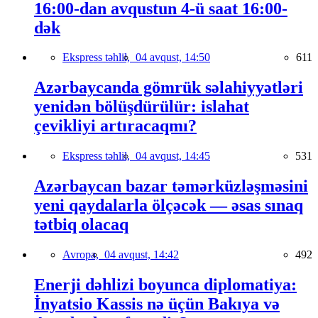
16:00-dan avqustun 4-ü saat 16:00-
dək
Ekspress təhlil,
04 avqust, 14:50
611
Azərbaycanda gömrük səlahiyyətləri
yenidən bölüşdürülür: islahat
çevikliyi artıracaqmı?
Ekspress təhlil,
04 avqust, 14:45
531
Azərbaycan bazar təmərküzləşməsini
yeni qaydalarla ölçəcək — əsas sınaq
tətbiq olacaq
Avropa,
04 avqust, 14:42
492
Enerji dəhlizi boyunca diplomatiya:
İnyatsio Kassis nə üçün Bakıya və