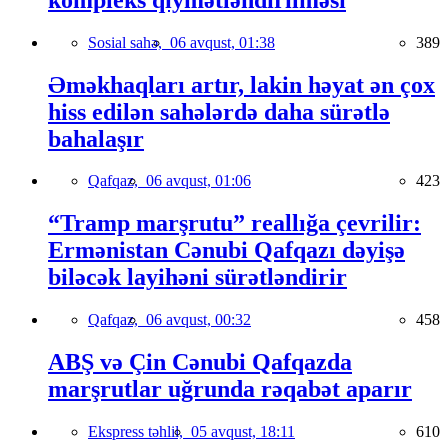
Sosial sahə,
06 avqust, 01:38
389
Əməkhaqları artır, lakin həyat ən çox
hiss edilən sahələrdə daha sürətlə
bahalaşır
Qafqaz,
06 avqust, 01:06
423
“Tramp marşrutu” reallığa çevrilir:
Ermənistan Cənubi Qafqazı dəyişə
biləcək layihəni sürətləndirir
Qafqaz,
06 avqust, 00:32
458
ABŞ və Çin Cənubi Qafqazda
marşrutlar uğrunda rəqabət aparır
Ekspress təhlil,
05 avqust, 18:11
610