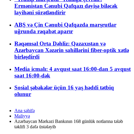
Ermənistan Cənubi Qafqazı dəyişə biləcək
layihəni sürətləndirir
ABŞ və Çin Cənubi Qafqazda marşrutlar
uğrunda rəqabət aparır
Rəqəmsal Orta Dəhliz: Qazaxıstan və
Azərbaycan Xəzərin sahillərini fiber-optik xətlə
birləşdirdi
Media icmalı: 4 avqust saat 16:00-dan 5 avqust
saat 16:00-dək
Sosial şəbəkələr üçün 16 yaş həddi tətbiq
olunur
Ana səhifə
Maliyyə
Azərbaycan Mərkəzi Bankının 168 günlük notlarına tələb
təklifi 3 dəfə üstələyib