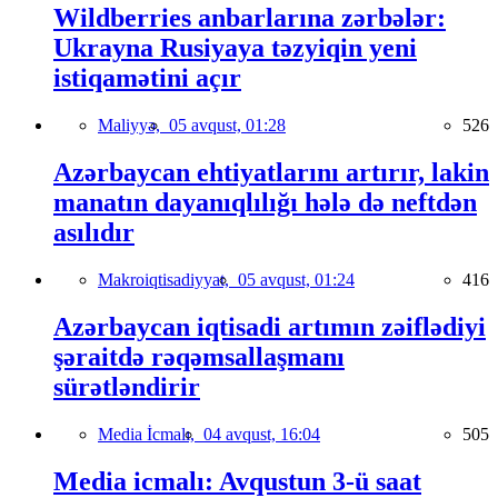
Wildberries anbarlarına zərbələr:
Ukrayna Rusiyaya təzyiqin yeni
istiqamətini açır
Maliyyə,
05 avqust, 01:28
526
Azərbaycan ehtiyatlarını artırır, lakin
manatın dayanıqlılığı hələ də neftdən
asılıdır
Makroiqtisadiyyat,
05 avqust, 01:24
416
Azərbaycan iqtisadi artımın zəiflədiyi
şəraitdə rəqəmsallaşmanı
sürətləndirir
Media İcmalı,
04 avqust, 16:04
505
Media icmalı: Avqustun 3-ü saat