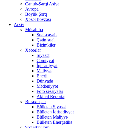
Cənub-Şərqi Asiya
Avropa
Böyük Şərq
Xəzər hövzəsi
Arxiv
Müsahibə
Sual-cavab
Çətin sual
Bizimkiler
Xəbərlər
Siyasət
Cəmiyyət
İqtisadiyyat
Maliyyə
Enerji
Dünyada
Mədəniyyət
Foto sessiyalar
Aktual Reportaj
Buraxılışlar
Bülleten Siyasət
Bülleten İqtisadiyyat
Bülleten Maliyyə
Bülleten Energetika
Söz istəyirəm