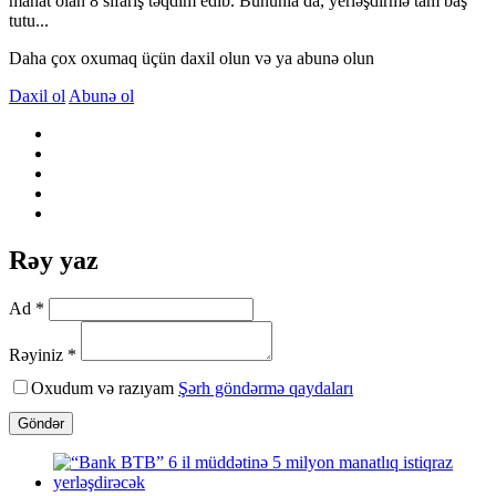
manat olan 8 sifariş təqdim edib. Bununla da, yerləşdirmə tam baş
tutu...
Daha çox oxumaq üçün daxil olun və ya abunə olun
Daxil ol
Abunə ol
Rəy yaz
Ad *
Rəyiniz *
Oxudum və razıyam
Şərh göndərmə qaydaları
Göndər