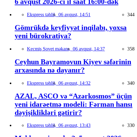
6 avqust 2026-cı il saat 16:00-dək
Ekspress təhlil,
06 avqust, 14:51
344
Gömrükdə keyfiyyət inqilabı, yoxsa
yeni bürokratiya?
Keçmiş Sovet məkanı,
06 avqust, 14:37
358
Ceyhun Bayramovun Kiyev səfərinin
arxasında nə dayanır?
Ekspress təhlil,
06 avqust, 14:32
340
AZAL, ASCO və “Azərkosmos” üçün
yeni idarəetmə modeli: Fərman hansı
dəyişiklikləri gətirir?
Ekspress təhlil,
06 avqust, 13:43
330