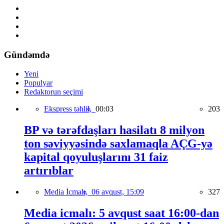
Gündəmdə
Yeni
Populyar
Redaktorun seçimi
Ekspress təhlil,
00:03
203
BP və tərəfdaşları hasilatı 8 milyon
ton səviyyəsində saxlamaqla AÇG-yə
kapital qoyuluşlarını 31 faiz
artırıblar
Media İcmalı,
06 avqust, 15:09
327
Media icmalı: 5 avqust saat 16:00-dan