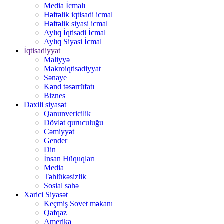
Media İcmalı
Həftəlik iqtisadi icmal
Həftəlik siyasi icmal
Aylıq İqtisadi İcmal
Aylıq Siyasi İcmal
İqtisadiyyat
Maliyyə
Makroiqtisadiyyat
Sənaye
Kənd təsərrüfatı
Biznes
Daxili siyasət
Qanunvericilik
Dövlət quruculuğu
Cəmiyyət
Gender
Din
İnsan Hüquqları
Media
Təhlükəsizlik
Sosial sahə
Xarici Siyasət
Keçmiş Sovet məkanı
Qafqaz
Amerika