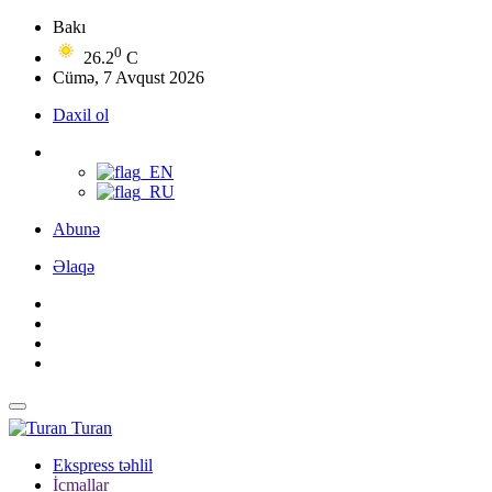
Bakı
0
26.2
C
Cümə, 7 Avqust 2026
Daxil ol
Abunə
Əlaqə
Turan
Ekspress təhlil
İcmallar