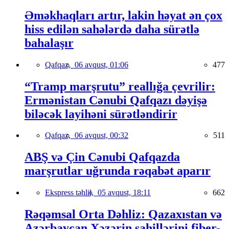
Əməkhaqları artır, lakin həyat ən çox
hiss edilən sahələrdə daha sürətlə
bahalaşır
Qafqaz,
06 avqust, 01:06
477
“Tramp marşrutu” reallığa çevrilir:
Ermənistan Cənubi Qafqazı dəyişə
biləcək layihəni sürətləndirir
Qafqaz,
06 avqust, 00:32
511
ABŞ və Çin Cənubi Qafqazda
marşrutlar uğrunda rəqabət aparır
Ekspress təhlil,
05 avqust, 18:11
662
Rəqəmsal Orta Dəhliz: Qazaxıstan və
Azərbaycan Xəzərin sahillərini fiber-