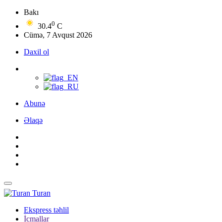
Bakı
0
30.4
C
Cümə, 7 Avqust 2026
Daxil ol
Abunə
Əlaqə
Turan
Ekspress təhlil
İcmallar