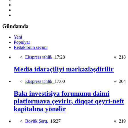
Gündəmdə
Yeni
Populyar
Redaktorun seçimi
Ekspress təhlil,
17:28
218
Media idarəçiliyi mərkəzləşdirilir
Ekspress təhlil,
17:00
204
Bakı investisiya forumunu daimi
platformaya çevirir, diqqət qeyri-neft
kapitalına yönəlir
Böyük Şərq,
16:27
219