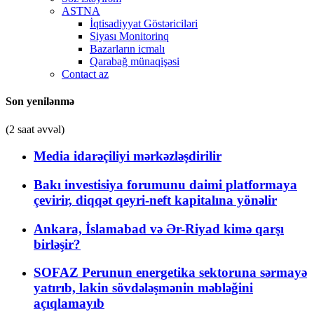
ASTNA
İqtisadiyyat Göstəriciləri
Siyası Monitorinq
Bazarların icmalı
Qarabağ münaqişəsi
Contact az
Son yenilənmə
(2 saat əvvəl)
Media idarəçiliyi mərkəzləşdirilir
Bakı investisiya forumunu daimi platformaya
çevirir, diqqət qeyri-neft kapitalına yönəlir
Ankara, İslamabad və Ər-Riyad kimə qarşı
birləşir?
SOFAZ Perunun energetika sektoruna sərmayə
yatırıb, lakin sövdələşmənin məbləğini
açıqlamayıb