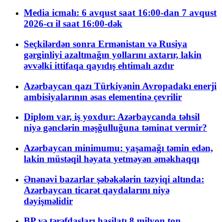
Media icmalı: 6 avqust saat 16:00-dan 7 avqust
2026-cı il saat 16:00-dək
Seçkilərdən sonra Ermənistan və Rusiya
gərginliyi azaltmağın yollarını axtarır, lakin
əvvəlki ittifaqa qayıdış ehtimalı azdır
Azərbaycan qazı Türkiyənin Avropadakı enerji
ambisiyalarının əsas elementinə çevrilir
Diplom var, iş yoxdur: Azərbaycanda təhsil
niyə gənclərin məşğulluğuna təminat vermir?
Azərbaycan minimumu: yaşamağı təmin edən,
lakin müstəqil həyata yetməyən əməkhaqqı
Ənənəvi bazarlar şəbəkələrin təzyiqi altında:
Azərbaycan ticarət qaydalarını niyə
dəyişməlidir
BP və tərəfdaşları hasilatı 8 milyon ton