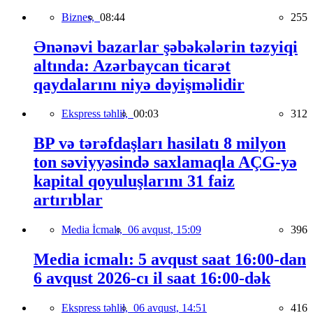
Biznes,
08:44
255
Ənənəvi bazarlar şəbəkələrin təzyiqi
altında: Azərbaycan ticarət
qaydalarını niyə dəyişməlidir
Ekspress təhlil,
00:03
312
BP və tərəfdaşları hasilatı 8 milyon
ton səviyyəsində saxlamaqla AÇG-yə
kapital qoyuluşlarını 31 faiz
artırıblar
Media İcmalı,
06 avqust, 15:09
396
Media icmalı: 5 avqust saat 16:00-dan
6 avqust 2026-cı il saat 16:00-dək
Ekspress təhlil,
06 avqust, 14:51
416