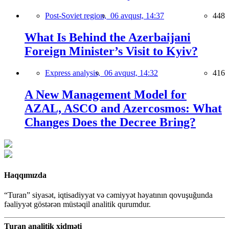
Post-Soviet region,
06 avqust, 14:37
448
What Is Behind the Azerbaijani
Foreign Minister’s Visit to Kyiv?
Express analysis,
06 avqust, 14:32
416
A New Management Model for
AZAL, ASCO and Azercosmos: What
Changes Does the Decree Bring?
Haqqımızda
“Turan” siyasət, iqtisadiyyat və cəmiyyət həyatının qovuşuğunda
fəaliyyət göstərən müstəqil analitik qurumdur.
Turan analitik xidməti