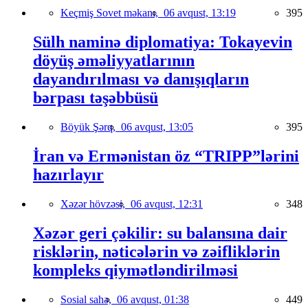
Keçmiş Sovet məkanı,
06 avqust, 13:19
395
Sülh naminə diplomatiya: Tokayevin
döyüş əməliyyatlarının
dayandırılması və danışıqların
bərpası təşəbbüsü
Böyük Şərq,
06 avqust, 13:05
395
İran və Ermənistan öz “TRIPP”lərini
hazırlayır
Xəzər hövzəsi,
06 avqust, 12:31
348
Xəzər geri çəkilir: su balansına dair
risklərin, nəticələrin və zəifliklərin
kompleks qiymətləndirilməsi
Sosial sahə,
06 avqust, 01:38
449