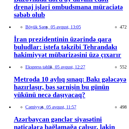
drenaj işləri ombudsmana müraciətə
səbəb olub
Böyük Şərq,
05 avqust, 13:05
472
İran prezidentinin üzərində qara
buludlar: istefa təkzibi Tehrandakı
hakimiyyət mübarizəsini üzə çıxarır
Ekspress təhlil,
05 avqust, 12:27
552
Metroda 10 aylıq sınaq: Bakı gələcəyə
hazırlaşır, bəs sərnişin bu günün
yükünü necə daşıyacaq?
Cəmiyyət,
05 avqust, 11:57
498
Azərbaycan gənclər siyasətini
nəticələrə bağlamağa çalışır, lakin