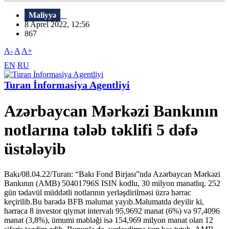
Maliyyə
8 Aprel 2022, 12:56
867
A-
A
A+
EN
RU
Turan İnformasiya Agentliyi
Azərbaycan Mərkəzi Bankının
notlarına tələb təklifi 5 dəfə
üstələyib
Bakı/08.04.22/Turan: “Bakı Fond Birjası”nda Azərbaycan Mərkəzi
Bankının (AMB) 50401796S ISIN kodlu, 30 milyon manatlıq, 252
gün tədavül müddətli notlarının yerləşdirilməsi üzrə hərrac
keçirilib.Bu barədə BFB məlumat yayıb.Məlumatda deyilir ki,
hərraca 8 investor qiymət intervalı 95,9692 manat (6%) və 97,4096
manat (3,8%), ümumi məbləği isə 154,969 milyon manat olan 12