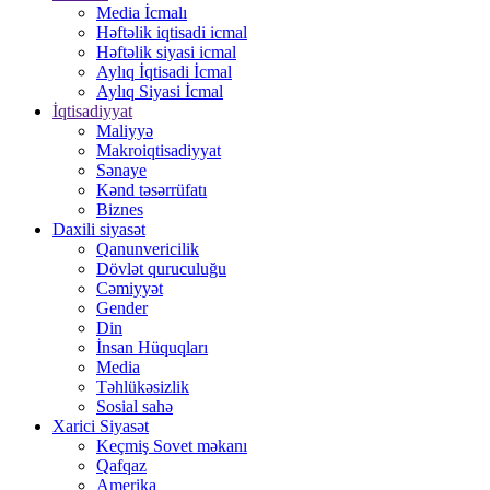
Media İcmalı
Həftəlik iqtisadi icmal
Həftəlik siyasi icmal
Aylıq İqtisadi İcmal
Aylıq Siyasi İcmal
İqtisadiyyat
Maliyyə
Makroiqtisadiyyat
Sənaye
Kənd təsərrüfatı
Biznes
Daxili siyasət
Qanunvericilik
Dövlət quruculuğu
Cəmiyyət
Gender
Din
İnsan Hüquqları
Media
Təhlükəsizlik
Sosial sahə
Xarici Siyasət
Keçmiş Sovet məkanı
Qafqaz
Amerika