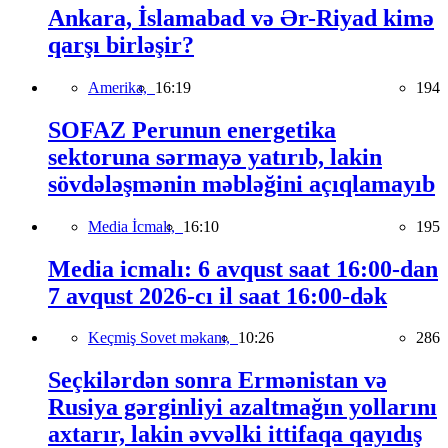
Ankara, İslamabad və Ər-Riyad kimə
qarşı birləşir?
Amerika,
16:19
194
SOFAZ Perunun energetika
sektoruna sərmayə yatırıb, lakin
sövdələşmənin məbləğini açıqlamayıb
Media İcmalı,
16:10
195
Media icmalı: 6 avqust saat 16:00-dan
7 avqust 2026-cı il saat 16:00-dək
Keçmiş Sovet məkanı,
10:26
286
Seçkilərdən sonra Ermənistan və
Rusiya gərginliyi azaltmağın yollarını
axtarır, lakin əvvəlki ittifaqa qayıdış