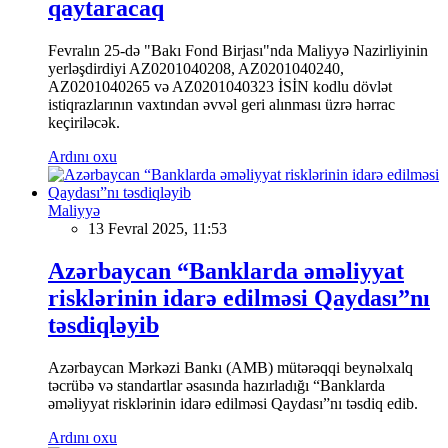
qaytaracaq
Fevralın 25-də "Bakı Fond Birjası"nda Maliyyə Nazirliyinin
yerləşdirdiyi AZ0201040208, AZ0201040240,
AZ0201040265 və AZ0201040323 İSİN kodlu dövlət
istiqrazlarının vaxtından əvvəl geri alınması üzrə hərrac
keçiriləcək.
Ardını oxu
Maliyyə
13 Fevral 2025, 11:53
Azərbaycan “Banklarda əməliyyat
risklərinin idarə edilməsi Qaydası”nı
təsdiqləyib
Azərbaycan Mərkəzi Bankı (AMB) mütərəqqi beynəlxalq
təcrübə və standartlar əsasında hazırladığı “Banklarda
əməliyyat risklərinin idarə edilməsi Qaydası”nı təsdiq edib.
Ardını oxu