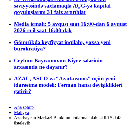
səviyyəsində saxlamaqla AÇG-yə kapital
qoyuluşlarını 31 faiz artırıblar
Media icmalı: 5 avqust saat 16:00-dan 6 avqust
2026-cı il saat 16:00-dək
Gömrükdə keyfiyyət inqilabı, yoxsa yeni
bürokratiya?
Ceyhun Bayramovun Kiyev səfərinin
arxasında nə dayanır?
AZAL, ASCO və “Azərkosmos” üçün yeni
idarəetmə modeli: Fərman hansı dəyişiklikləri
gətirir?
Ana səhifə
Maliyyə
Azərbaycan Mərkəzi Bankının notlarına tələb təklifi 5 dəfə
üstələyib