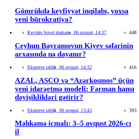
Gömrükdə keyfiyyət inqilabı, yoxsa
yeni bürokratiya?
Keçmiş Sovet məkanı,
06 avqust, 14:37
448
Ceyhun Bayramovun Kiyev səfərinin
arxasında nə dayanır?
Ekspress təhlil,
06 avqust, 14:32
416
AZAL, ASCO və “Azərkosmos” üçün
yeni idarəetmə modeli: Fərman hansı
dəyişiklikləri gətirir?
Ekspress təhlil,
06 avqust, 13:43
393
Məhkəmə icmalı: 3–5 avqust 2026-cı
il