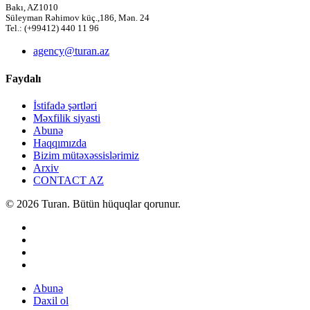
Bakı, AZ1010
Süleyman Rəhimov küç.,186, Mən. 24
Tel.: (+99412) 440 11 96
agency@turan.az
Faydalı
İstifadə şərtləri
Məxfilik siyasti
Abunə
Haqqımızda
Bizim mütəxəssislərimiz
Arxiv
CONTACT AZ
© 2026 Turan. Bütün hüquqlar qorunur.
Abunə
Daxil ol