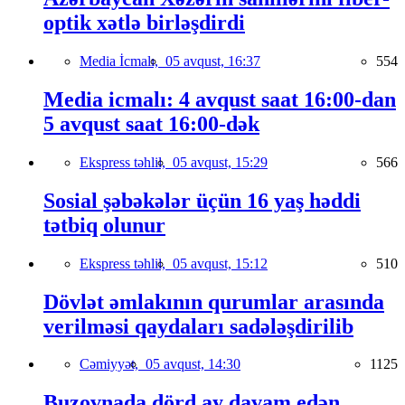
optik xətlə birləşdirdi
Media İcmalı,
05 avqust, 16:37
554
Media icmalı: 4 avqust saat 16:00-dan
5 avqust saat 16:00-dək
Ekspress təhlil,
05 avqust, 15:29
566
Sosial şəbəkələr üçün 16 yaş həddi
tətbiq olunur
Ekspress təhlil,
05 avqust, 15:12
510
Dövlət əmlakının qurumlar arasında
verilməsi qaydaları sadələşdirilib
Cəmiyyət,
05 avqust, 14:30
1125
Buzovnada dörd ay davam edən