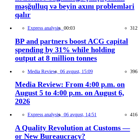
məşğulluq və beyin axını problemləri
qalır
Express analysis,
00:03
312
BP and partners boost ACG capital
spending by 31% while holding
output at 8 million tonnes
Media Review,
06 avqust, 15:09
396
Media Review: From 4:00 p.m. on
August 5 to 4:00 p.m. on August 6,
2026
Express analysis,
06 avqust, 14:51
416
A Quality Revolution at Customs —
or New Bureaucracy?