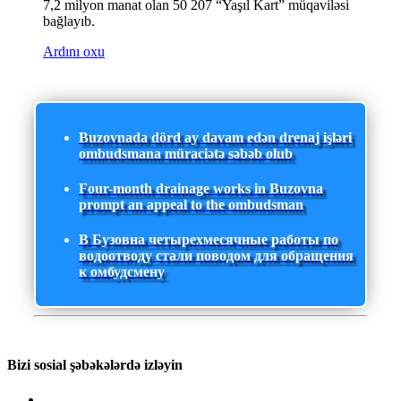
7,2 milyon manat olan 50 207 “Yaşıl Kart” müqaviləsi
bağlayıb.
Ardını oxu
Buzovnada dörd ay davam edən drenaj işləri
ombudsmana müraciətə səbəb olub
Four-month drainage works in Buzovna
prompt an appeal to the ombudsman
В Бузовна четырехмесячные работы по
водоотводу стали поводом для обращения
к омбудсмену
Bizi sosial şəbəkələrdə izləyin