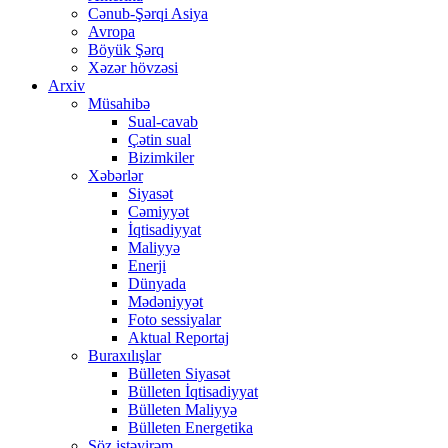
Cənub-Şərqi Asiya
Avropa
Böyük Şərq
Xəzər hövzəsi
Arxiv
Müsahibə
Sual-cavab
Çətin sual
Bizimkiler
Xəbərlər
Siyasət
Cəmiyyət
İqtisadiyyat
Maliyyə
Enerji
Dünyada
Mədəniyyət
Foto sessiyalar
Aktual Reportaj
Buraxılışlar
Bülleten Siyasət
Bülleten İqtisadiyyat
Bülleten Maliyyə
Bülleten Energetika
Söz istəyirəm