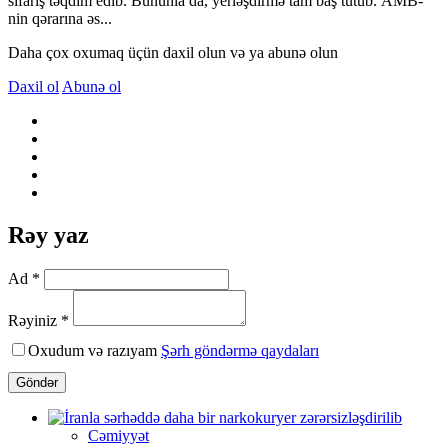
sifariş təqdim edib. Bununla da, yerləşdirmə tam baş tutub. AMB-
nin qərarına əs...
Daha çox oxumaq üçün daxil olun və ya abunə olun
Daxil ol
Abunə ol
Rəy yaz
Ad *
Rəyiniz *
Oxudum və razıyam
Şərh göndərmə qaydaları
Göndər
Cəmiyyət