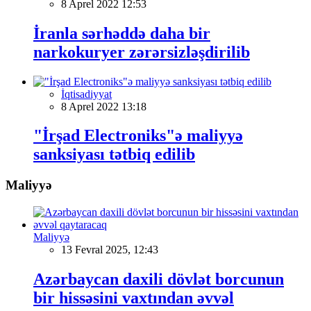
8 Aprel 2022 12:53
İranla sərhəddə daha bir
narkokuryer zərərsizləşdirilib
İqtisadiyyat
8 Aprel 2022 13:18
"İrşad Electroniks"ə maliyyə
sanksiyası tətbiq edilib
Maliyyə
Maliyyə
13 Fevral 2025, 12:43
Azərbaycan daxili dövlət borcunun
bir hissəsini vaxtından əvvəl