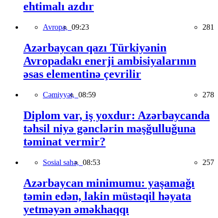
ehtimalı azdır
Avropa,
09:23
281
Azərbaycan qazı Türkiyənin
Avropadakı enerji ambisiyalarının
əsas elementinə çevrilir
Cəmiyyət,
08:59
278
Diplom var, iş yoxdur: Azərbaycanda
təhsil niyə gənclərin məşğulluğuna
təminat vermir?
Sosial sahə,
08:53
257
Azərbaycan minimumu: yaşamağı
təmin edən, lakin müstəqil həyata
yetməyən əməkhaqqı