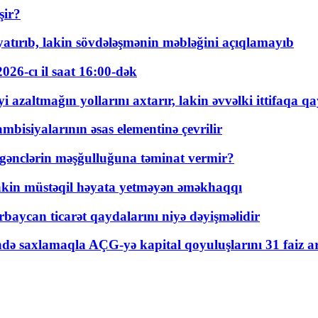
şir?
tırıb, lakin sövdələşmənin məbləğini açıqlamayıb
026-cı il saat 16:00-dək
 azaltmağın yollarını axtarır, lakin əvvəlki ittifaqa qa
bisiyalarının əsas elementinə çevrilir
 gənclərin məşğulluğuna təminat vermir?
kin müstəqil həyata yetməyən əməkhaqqı
rbaycan ticarət qaydalarını niyə dəyişməlidir
ində saxlamaqla AÇG-yə kapital qoyuluşlarını 31 faiz ar