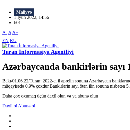
Maliyyə
1 İyun 2022, 14:56
601
A-
A
A+
EN
RU
Turan İnformasiya Agentliyi
Azərbaycanda bankirlərin sayı 
Bakı/01.06.22/Turan: 2022-ci il aprelin sonuna Azərbaycan banklarınd
müqayisədə 0,9% çoxdur.Bankirlərin sayı ötən ilin sonuna nisbətən 5,9
Daha çox oxumaq üçün daxil olun və ya abunə olun
Daxil ol
Abunə ol