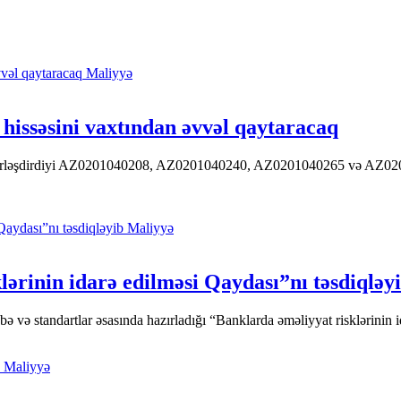
Maliyyə
hissəsini vaxtından əvvəl qaytaracaq
 yerləşdirdiyi AZ0201040208, AZ0201040240, AZ0201040265 və AZ020104
Maliyyə
ərinin idarə edilməsi Qaydası”nı təsdiqləy
ə standartlar əsasında hazırladığı “Banklarda əməliyyat risklərinin id
Maliyyə