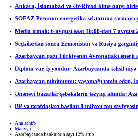
Ankara, İslamabad və Ər-Riyad kimə qarşı birlə
SOFAZ Perunun energetika sektoruna sərmayə ya
Media icmalı: 6 avqust saat 16:00-dan 7 avqust 2
Seçkilərdən sonra Ermənistan və Rusiya gərginliyi
Azərbaycan qazı Türkiyənin Avropadakı enerji am
Diplom var, iş yoxdur: Azərbaycanda təhsil niyə
Azərbaycan minimumu: yaşamağı təmin edən, la
Ənənəvi bazarlar şəbəkələrin təzyiqi altında: Azə
BP və tərəfdaşları hasilatı 8 milyon ton səviyyəs
Ana səhifə
Maliyyə
Azərbaycanda bankirlərin sayı 12% artıb