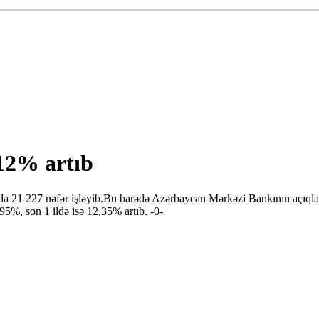
12% artıb
a 21 227 nəfər işləyib.Bu barədə Azərbaycan Mərkəzi Bankının açıqladığı
5%, son 1 ildə isə 12,35% artıb. -0-