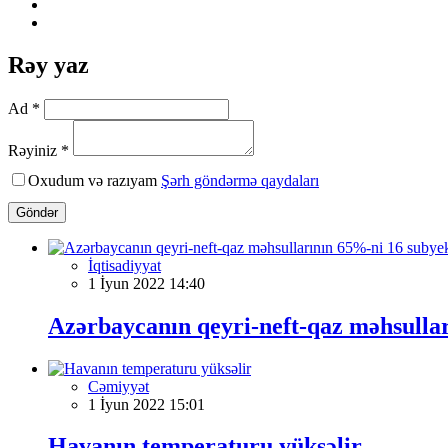
Rəy yaz
Ad *
Rəyiniz *
Oxudum və razıyam
Şərh göndərmə qaydaları
Göndər
İqtisadiyyat
1 İyun 2022 14:40
Azərbaycanın qeyri-neft-qaz məhsullar
Cəmiyyət
1 İyun 2022 15:01
Havanın temperaturu yüksəlir