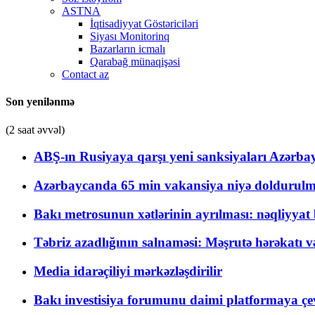
ASTNA
İqtisadiyyat Göstəriciləri
Siyası Monitorinq
Bazarların icmalı
Qarabağ münaqişəsi
Contact az
Son yenilənmə
(2 saat əvvəl)
ABŞ-ın Rusiyaya qarşı yeni sanksiyaları Azərba
Azərbaycanda 65 min vakansiya niyə doldurulm
Bakı metrosunun xətlərinin ayrılması: nəqliyya
Təbriz azadlığının salnaməsi: Məşrutə hərəkatı v
Media idarəçiliyi mərkəzləşdirilir
Bakı investisiya forumunu daimi platformaya çevi