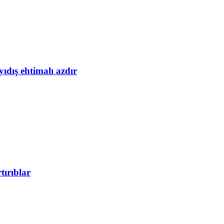
yıdış ehtimalı azdır
tırıblar