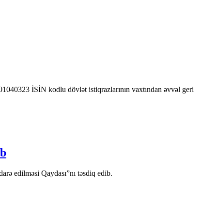
0323 İSİN kodlu dövlət istiqrazlarının vaxtından əvvəl geri
ib
arə edilməsi Qaydası”nı təsdiq edib.