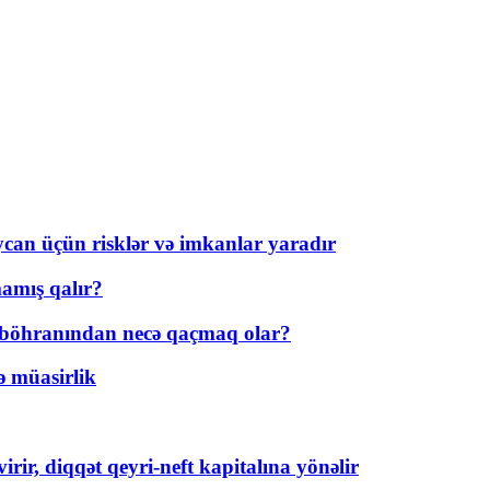
ycan üçün risklər və imkanlar yaradır
amış qalır?
t böhranından necə qaçmaq olar?
ə müasirlik
rir, diqqət qeyri-neft kapitalına yönəlir