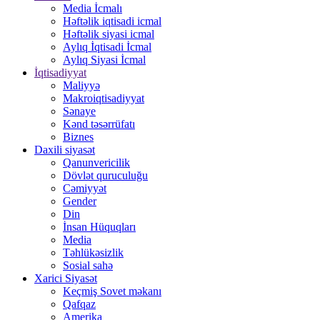
Media İcmalı
Həftəlik iqtisadi icmal
Həftəlik siyasi icmal
Aylıq İqtisadi İcmal
Aylıq Siyasi İcmal
İqtisadiyyat
Maliyyə
Makroiqtisadiyyat
Sənaye
Kənd təsərrüfatı
Biznes
Daxili siyasət
Qanunvericilik
Dövlət quruculuğu
Cəmiyyət
Gender
Din
İnsan Hüquqları
Media
Təhlükəsizlik
Sosial sahə
Xarici Siyasət
Keçmiş Sovet məkanı
Qafqaz
Amerika