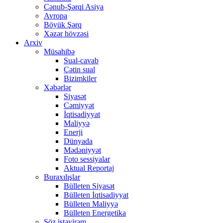
Cənub-Şərqi Asiya
Avropa
Böyük Şərq
Xəzər hövzəsi
Arxiv
Müsahibə
Sual-cavab
Çətin sual
Bizimkiler
Xəbərlər
Siyasət
Cəmiyyət
İqtisadiyyat
Maliyyə
Enerji
Dünyada
Mədəniyyət
Foto sessiyalar
Aktual Reportaj
Buraxılışlar
Bülleten Siyasət
Bülleten İqtisadiyyat
Bülleten Maliyyə
Bülleten Energetika
Söz istəyirəm