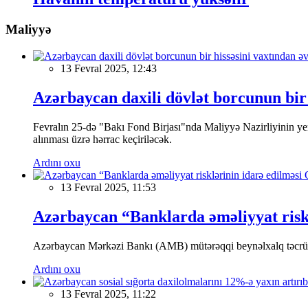
Maliyyə
13 Fevral 2025, 12:43
Azərbaycan daxili dövlət borcunun bir 
Fevralın 25-də "Bakı Fond Birjası"nda Maliyyə Nazirliyinin
alınması üzrə hərrac keçiriləcək.
Ardını oxu
13 Fevral 2025, 11:53
Azərbaycan “Banklarda əməliyyat riskl
Azərbaycan Mərkəzi Bankı (AMB) mütərəqqi beynəlxalq təcrübə v
Ardını oxu
13 Fevral 2025, 11:22