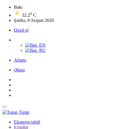
Bakı
0
32.2
C
Şənbə, 8 Avqust 2026
Daxil ol
Abunə
Əlaqə
Turan
Ekspress təhlil
İcmallar