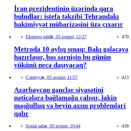
İran prezidentinin üzərində qara
buludlar: istefa təkzibi Tehrandakı
hakimiyyət mübarizəsini üzə çıxarır
Ekspress təhlil,
05 avqust, 12:27
470
Metroda 10 aylıq sınaq: Bakı gələcəyə
hazırlaşır, bəs sərnişin bu günün
yükünü necə daşıyacaq?
Cəmiyyət,
05 avqust, 11:57
423
Azərbaycan gənclər siyasətini
nəticələrə bağlamağa çalışır, lakin
məşğulluq və beyin axını problemləri
qalır
Sosial sahə,
05 avqust, 10:44
439