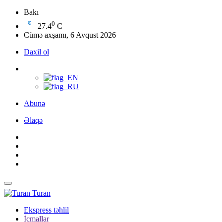
Bakı
0
27.4
C
Cümə axşamı, 6 Avqust 2026
Daxil ol
Abunə
Əlaqə
Turan
Ekspress təhlil
İcmallar