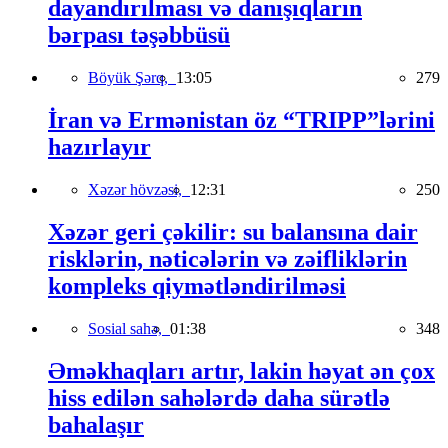
dayandırılması və danışıqların
bərpası təşəbbüsü
Böyük Şərq,
13:05
279
İran və Ermənistan öz “TRIPP”lərini
hazırlayır
Xəzər hövzəsi,
12:31
250
Xəzər geri çəkilir: su balansına dair
risklərin, nəticələrin və zəifliklərin
kompleks qiymətləndirilməsi
Sosial sahə,
01:38
348
Əməkhaqları artır, lakin həyat ən çox
hiss edilən sahələrdə daha sürətlə
bahalaşır