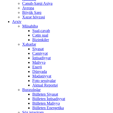
Cənub-Şərqi Asiya
Avropa
Böyük Şərq
Xəzər hövzəsi
Arxiv
Müsahibə
Sual-cavab
Çətin sual
Bizimkiler
Xəbərlər
Siyasət
Cəmiyyət
İqtisadiyyat
Maliyyə
Enerji
Dünyada
Mədəniyyət
Foto sessiyalar
Aktual Reportaj
Buraxılışlar
Bülleten Siyasət
Bülleten İqtisadiyyat
Bülleten Maliyyə
Bülleten Energetika
Söz istəyirəm