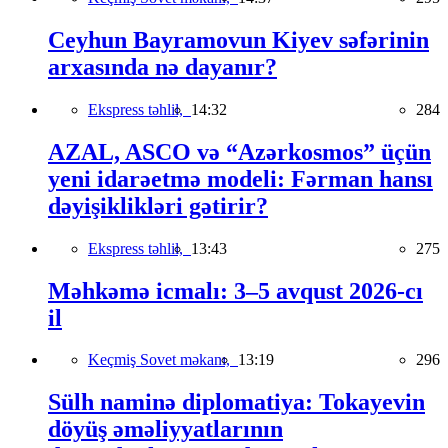
Ceyhun Bayramovun Kiyev səfərinin
arxasında nə dayanır?
Ekspress təhlil,
14:32
284
AZAL, ASCO və “Azərkosmos” üçün
yeni idarəetmə modeli: Fərman hansı
dəyişiklikləri gətirir?
Ekspress təhlil,
13:43
275
Məhkəmə icmalı: 3–5 avqust 2026-cı
il
Keçmiş Sovet məkanı,
13:19
296
Sülh naminə diplomatiya: Tokayevin
döyüş əməliyyatlarının