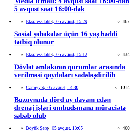
Media icmalı: 4 avqust saat 16:00-dan
5 avqust saat 16:00-dək
Ekspress təhlil,
05 avqust, 15:29
467
Sosial şəbəkələr üçün 16 yaş həddi
tətbiq olunur
Ekspress təhlil,
05 avqust, 15:12
434
Dövlət əmlakının qurumlar arasında
verilməsi qaydaları sadələşdirilib
Cəmiyyət,
05 avqust, 14:30
1014
Buzovnada dörd ay davam edən
drenaj işləri ombudsmana müraciətə
səbəb olub
Böyük Şərq,
05 avqust, 13:05
400