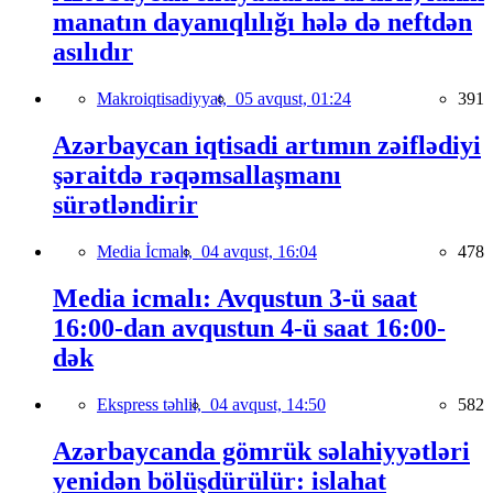
manatın dayanıqlılığı hələ də neftdən
asılıdır
Makroiqtisadiyyat,
05 avqust, 01:24
391
Azərbaycan iqtisadi artımın zəiflədiyi
şəraitdə rəqəmsallaşmanı
sürətləndirir
Media İcmalı,
04 avqust, 16:04
478
Media icmalı: Avqustun 3-ü saat
16:00-dan avqustun 4-ü saat 16:00-
dək
Ekspress təhlil,
04 avqust, 14:50
582
Azərbaycanda gömrük səlahiyyətləri
yenidən bölüşdürülür: islahat