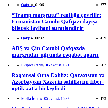
Qafqaz,
01:06
377
“Tramp marşrutu” reallığa çevrilir:
Ermənistan Cənubi Qafqazı dəyişə
biləcək layihəni sürətləndirir
Qafqaz,
00:32
419
ABŞ və Çin Cənubi Qafqazda
marşrutlar uğrunda rəqabət aparır
Ekspress təhlil,
05 avqust, 18:11
562
Rəqəmsal Orta Dəhliz: Qazaxıstan və
Azərbaycan Xəzərin sahillərini fiber-
optik xətlə birləşdirdi
Media İcmalı,
05 avqust, 16:37
473