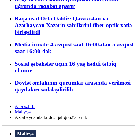
uğrunda rəqabət aparır
Rəqəmsal Orta Dəhliz: Qazaxıstan və
Azərbaycan Xəzərin sahillərini fiber-optik xətlə
birləşdirdi
Media icmalı: 4 avqust saat 16:00-dan 5 avqust
saat 16:00-dək
Sosial şəbəkələr üçün 16 yaş həddi tətbiq
olunur
Dövlət əmlakının qurumlar arasında verilməsi
qaydaları sadələşdirilib
Ana səhifə
Maliyyə
Azərbaycanda büdcə qalığı 62% artıb
Maliyyə