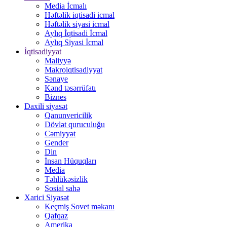
Media İcmalı
Həftəlik iqtisadi icmal
Həftəlik siyasi icmal
Aylıq İqtisadi İcmal
Aylıq Siyasi İcmal
İqtisadiyyat
Maliyyə
Makroiqtisadiyyat
Sənaye
Kənd təsərrüfatı
Biznes
Daxili siyasət
Qanunvericilik
Dövlət quruculuğu
Cəmiyyət
Gender
Din
İnsan Hüquqları
Media
Təhlükəsizlik
Sosial sahə
Xarici Siyasət
Keçmiş Sovet məkanı
Qafqaz
Amerika