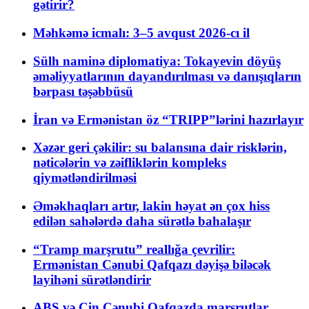
gətirir?
Məhkəmə icmalı: 3–5 avqust 2026-cı il
Sülh naminə diplomatiya: Tokayevin döyüş
əməliyyatlarının dayandırılması və danışıqların
bərpası təşəbbüsü
İran və Ermənistan öz “TRIPP”lərini hazırlayır
Xəzər geri çəkilir: su balansına dair risklərin,
nəticələrin və zəifliklərin kompleks
qiymətləndirilməsi
Əməkhaqları artır, lakin həyat ən çox hiss
edilən sahələrdə daha sürətlə bahalaşır
“Tramp marşrutu” reallığa çevrilir:
Ermənistan Cənubi Qafqazı dəyişə biləcək
layihəni sürətləndirir
ABŞ və Çin Cənubi Qafqazda marşrutlar