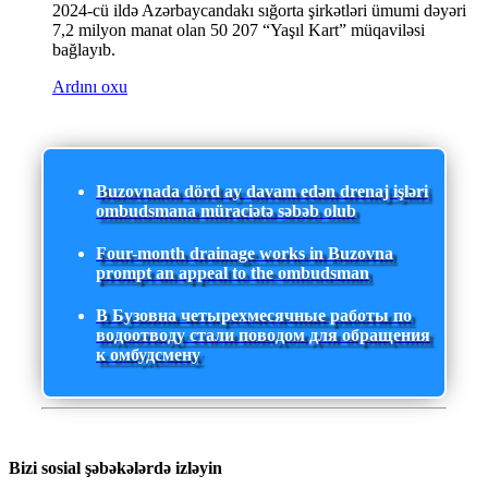
2024-cü ildə Azərbaycandakı sığorta şirkətləri ümumi dəyəri
7,2 milyon manat olan 50 207 “Yaşıl Kart” müqaviləsi
bağlayıb.
Ardını oxu
Buzovnada dörd ay davam edən drenaj işləri
ombudsmana müraciətə səbəb olub
Four-month drainage works in Buzovna
prompt an appeal to the ombudsman
В Бузовна четырехмесячные работы по
водоотводу стали поводом для обращения
к омбудсмену
Bizi sosial şəbəkələrdə izləyin