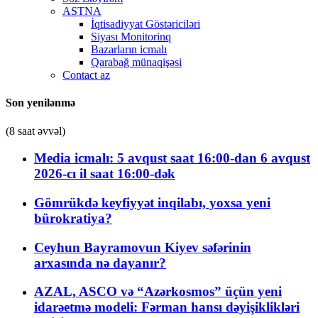
ASTNA
İqtisadiyyat Göstəriciləri
Siyası Monitorinq
Bazarların icmalı
Qarabağ münaqişəsi
Contact az
Son yenilənmə
(8 saat əvvəl)
Media icmalı: 5 avqust saat 16:00-dan 6 avqust
2026-cı il saat 16:00-dək
Gömrükdə keyfiyyət inqilabı, yoxsa yeni
bürokratiya?
Ceyhun Bayramovun Kiyev səfərinin
arxasında nə dayanır?
AZAL, ASCO və “Azərkosmos” üçün yeni
idarəetmə modeli: Fərman hansı dəyişiklikləri