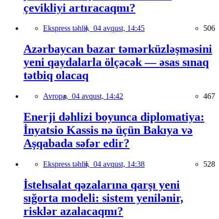
çevikliyi artıracaqmı?
Ekspress təhlil,
04 avqust, 14:45
506
Azərbaycan bazar təmərküzləşməsini
yeni qaydalarla ölçəcək — əsas sınaq
tətbiq olacaq
Avropa,
04 avqust, 14:42
467
Enerji dəhlizi boyunca diplomatiya:
İnyatsio Kassis nə üçün Bakıya və
Aşqabada səfər edir?
Ekspress təhlil,
04 avqust, 14:38
528
İstehsalat qəzalarına qarşı yeni
sığorta modeli: sistem yenilənir,
risklər azalacaqmı?