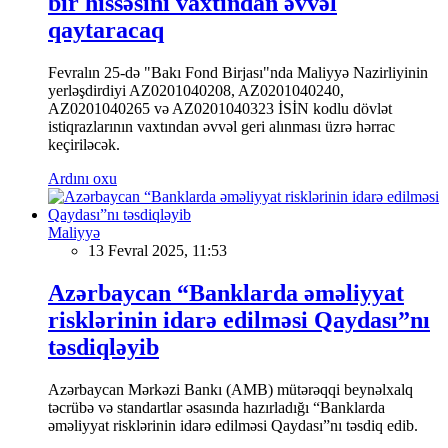
bir hissəsini vaxtından əvvəl
qaytaracaq
Fevralın 25-də "Bakı Fond Birjası"nda Maliyyə Nazirliyinin
yerləşdirdiyi AZ0201040208, AZ0201040240,
AZ0201040265 və AZ0201040323 İSİN kodlu dövlət
istiqrazlarının vaxtından əvvəl geri alınması üzrə hərrac
keçiriləcək.
Ardını oxu
Maliyyə
13 Fevral 2025, 11:53
Azərbaycan “Banklarda əməliyyat
risklərinin idarə edilməsi Qaydası”nı
təsdiqləyib
Azərbaycan Mərkəzi Bankı (AMB) mütərəqqi beynəlxalq
təcrübə və standartlar əsasında hazırladığı “Banklarda
əməliyyat risklərinin idarə edilməsi Qaydası”nı təsdiq edib.