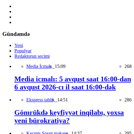
Gündəmdə
Yeni
Populyar
Redaktorun seçimi
Media İcmalı,
15:09
268
Media icmalı: 5 avqust saat 16:00-dan
6 avqust 2026-cı il saat 16:00-dək
Ekspress təhlil,
14:51
286
Gömrükdə keyfiyyət inqilabı, yoxsa
yeni bürokratiya?
Keçmiş Sovet məkanı,
14:37
295