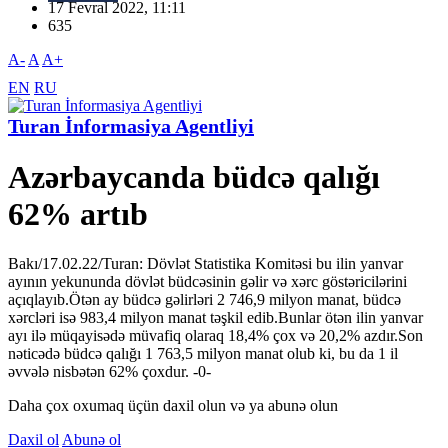
17 Fevral 2022, 11:11
635
A-
A
A+
EN
RU
Turan İnformasiya Agentliyi
Azərbaycanda büdcə qalığı
62% artıb
Bakı/17.02.22/Turan: Dövlət Statistika Komitəsi bu ilin yanvar
ayının yekununda dövlət büdcəsinin gəlir və xərc göstəricilərini
açıqlayıb.Ötən ay büdcə gəlirləri 2 746,9 milyon manat, büdcə
xərcləri isə 983,4 milyon manat təşkil edib.Bunlar ötən ilin yanvar
ayı ilə müqayisədə müvafiq olaraq 18,4% çox və 20,2% azdır.Son
nəticədə büdcə qalığı 1 763,5 milyon manat olub ki, bu da 1 il
əvvələ nisbətən 62% çoxdur. -0-
Daha çox oxumaq üçün daxil olun və ya abunə olun
Daxil ol
Abunə ol