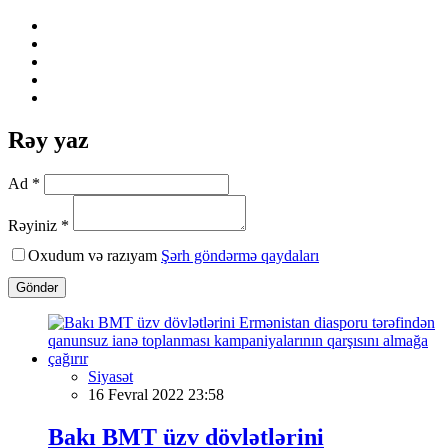
Rəy yaz
Ad *
Rəyiniz *
Oxudum və razıyam
Şərh göndərmə qaydaları
Göndər
Siyasət
16 Fevral 2022 23:58
Bakı BMT üzv dövlətlərini