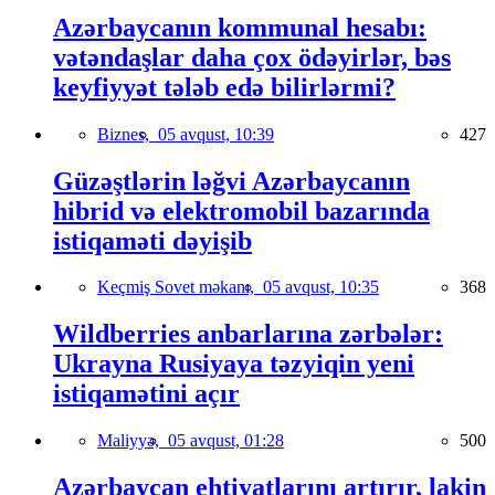
Azərbaycanın kommunal hesabı:
vətəndaşlar daha çox ödəyirlər, bəs
keyfiyyət tələb edə bilirlərmi?
Biznes,
05 avqust, 10:39
427
Güzəştlərin ləğvi Azərbaycanın
hibrid və elektromobil bazarında
istiqaməti dəyişib
Keçmiş Sovet məkanı,
05 avqust, 10:35
368
Wildberries anbarlarına zərbələr:
Ukrayna Rusiyaya təzyiqin yeni
istiqamətini açır
Maliyyə,
05 avqust, 01:28
500
Azərbaycan ehtiyatlarını artırır, lakin