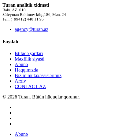
Turan analitik xidməti
Bakı, AZ1010
Süleyman Rəhimov küç.,186, Mən. 24
Tel.: (+99412) 440 11 96
agency@turan.az
Faydalı
İstifadə şərtləri
Məxfilik siyasti
Abunə
Haqqımızda
Bizim mütəxəssislərimiz
Arxiv
CONTACT AZ
© 2026 Turan. Bütün hüquqlar qorunur.
Abunə