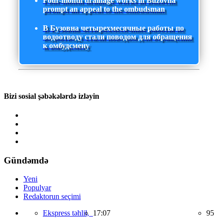
Four-month drainage works in Buzovna
prompt an appeal to the ombudsman
В Бузовна четырехмесячные работы по
водоотводу стали поводом для обращения
к омбудсмену
Bizi sosial şəbəkələrdə izləyin
Gündəmdə
Yeni
Populyar
Redaktorun seçimi
Ekspress təhlil,
17:07
95