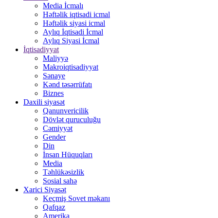
Media İcmalı
Həftəlik iqtisadi icmal
Həftəlik siyasi icmal
Aylıq İqtisadi İcmal
Aylıq Siyasi İcmal
İqtisadiyyat
Maliyyə
Makroiqtisadiyyat
Sənaye
Kənd təsərrüfatı
Biznes
Daxili siyasət
Qanunvericilik
Dövlət quruculuğu
Cəmiyyət
Gender
Din
İnsan Hüquqları
Media
Təhlükəsizlik
Sosial sahə
Xarici Siyasət
Keçmiş Sovet məkanı
Qafqaz
Amerika