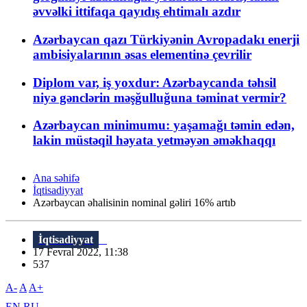
əvvəlki ittifaqa qayıdış ehtimalı azdır
Azərbaycan qazı Türkiyənin Avropadakı enerji
ambisiyalarının əsas elementinə çevrilir
Diplom var, iş yoxdur: Azərbaycanda təhsil
niyə gənclərin məşğulluğuna təminat vermir?
Azərbaycan minimumu: yaşamağı təmin edən,
lakin müstəqil həyata yetməyən əməkhaqqı
Ana səhifə
İqtisadiyyat
Azərbaycan əhalisinin nominal gəliri 16% artıb
İqtisadiyyat
17 Fevral 2022, 11:38
537
A-
A
A+
EN
RU