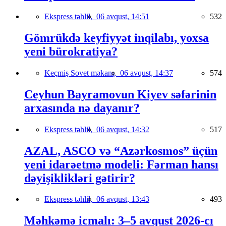
Ekspress təhlil,
06 avqust, 14:51
532
Gömrükdə keyfiyyət inqilabı, yoxsa
yeni bürokratiya?
Keçmiş Sovet məkanı,
06 avqust, 14:37
574
Ceyhun Bayramovun Kiyev səfərinin
arxasında nə dayanır?
Ekspress təhlil,
06 avqust, 14:32
517
AZAL, ASCO və “Azərkosmos” üçün
yeni idarəetmə modeli: Fərman hansı
dəyişiklikləri gətirir?
Ekspress təhlil,
06 avqust, 13:43
493
Məhkəmə icmalı: 3–5 avqust 2026-cı