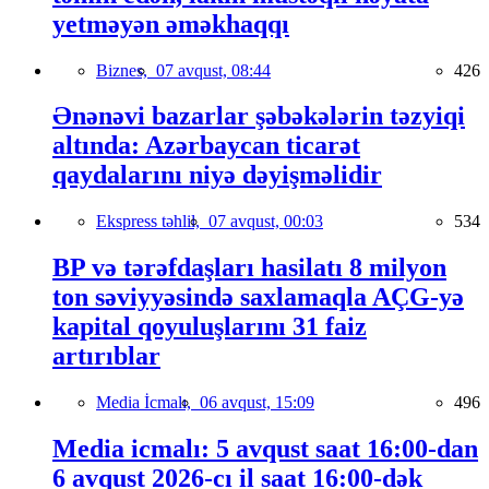
yetməyən əməkhaqqı
Biznes,
07 avqust, 08:44
426
Ənənəvi bazarlar şəbəkələrin təzyiqi
altında: Azərbaycan ticarət
qaydalarını niyə dəyişməlidir
Ekspress təhlil,
07 avqust, 00:03
534
BP və tərəfdaşları hasilatı 8 milyon
ton səviyyəsində saxlamaqla AÇG-yə
kapital qoyuluşlarını 31 faiz
artırıblar
Media İcmalı,
06 avqust, 15:09
496
Media icmalı: 5 avqust saat 16:00-dan
6 avqust 2026-cı il saat 16:00-dək