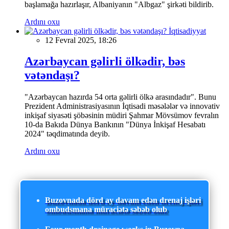
başlamağa hazırlaşır, Albaniyanın "Albgaz" şirkəti bildirib.
Ardını oxu
İqtisadiyyat
12 Fevral 2025, 18:26
Azərbaycan gəlirli ölkədir, bəs
vətəndaşı?
"Azərbaycan hazırda 54 orta gəlirli ölkə arasındadır". Bunu
Prezident Administrasiyasının İqtisadi məsələlər və innovativ
inkişaf siyasəti şöbəsinin müdiri Şahmar Mövsümov fevralın
10-da Bakıda Dünya Bankının "Dünya İnkişaf Hesabatı
2024" təqdimatında deyib.
Ardını oxu
Buzovnada dörd ay davam edən drenaj işləri
ombudsmana müraciətə səbəb olub