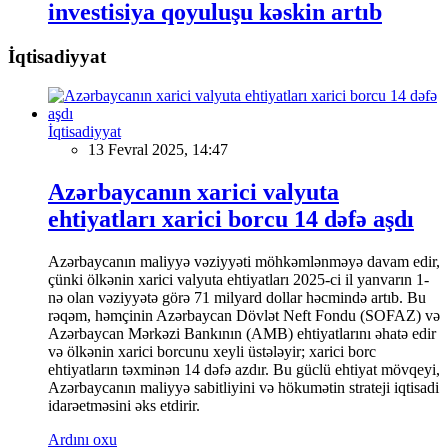
investisiya qoyuluşu kəskin artıb
İqtisadiyyat
İqtisadiyyat
13 Fevral 2025, 14:47
Azərbaycanın xarici valyuta
ehtiyatları xarici borcu 14 dəfə aşdı
Azərbaycanın maliyyə vəziyyəti möhkəmlənməyə davam edir,
çünki ölkənin xarici valyuta ehtiyatları 2025-ci il yanvarın 1-
nə olan vəziyyətə görə 71 milyard dollar həcmində artıb. Bu
rəqəm, həmçinin Azərbaycan Dövlət Neft Fondu (SOFAZ) və
Azərbaycan Mərkəzi Bankının (AMB) ehtiyatlarını əhatə edir
və ölkənin xarici borcunu xeyli üstələyir; xarici borc
ehtiyatların təxminən 14 dəfə azdır. Bu güclü ehtiyat mövqeyi,
Azərbaycanın maliyyə sabitliyini və hökumətin strateji iqtisadi
idarəetməsini əks etdirir.
Ardını oxu