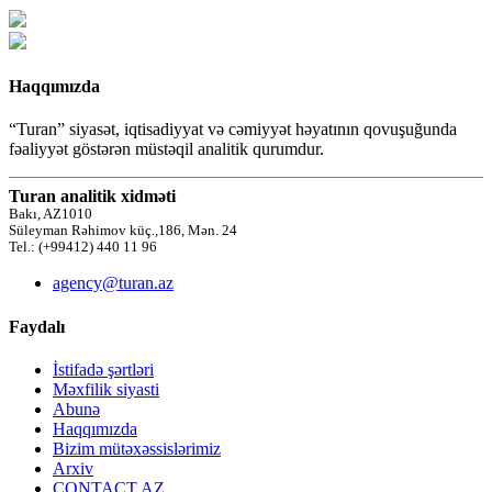
Haqqımızda
“Turan” siyasət, iqtisadiyyat və cəmiyyət həyatının qovuşuğunda
fəaliyyət göstərən müstəqil analitik qurumdur.
Turan analitik xidməti
Bakı, AZ1010
Süleyman Rəhimov küç.,186, Mən. 24
Tel.: (+99412) 440 11 96
agency@turan.az
Faydalı
İstifadə şərtləri
Məxfilik siyasti
Abunə
Haqqımızda
Bizim mütəxəssislərimiz
Arxiv
CONTACT AZ