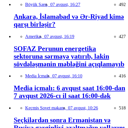
Böyük Şərq,
07 avqust, 16:27
492
Ankara, İslamabad və Ər-Riyad kimə
qarşı birləşir?
Amerika,
07 avqust, 16:19
427
SOFAZ Perunun energetika
sektoruna sərmayə yatırıb, lakin
sövdələşmənin məbləğini açıqlamayıb
Media İcmalı,
07 avqust, 16:10
416
Media icmalı: 6 avqust saat 16:00-dan
7 avqust 2026-cı il saat 16:00-dək
Keçmiş Sovet məkanı,
07 avqust, 10:26
518
Seçkilərdən sonra Ermənistan və
Rusiya gərginliyi azaltmağın yollarını