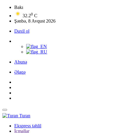
Bakı
0
32.2
C
Şənbə, 8 Avqust 2026
Daxil ol
Abunə
Əlaqə
Turan
Ekspress təhlil
İcmallar