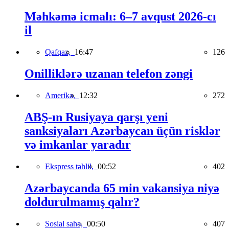
Məhkəmə icmalı: 6–7 avqust 2026-cı
il
Qafqaz,
16:47
126
Onilliklərə uzanan telefon zəngi
Amerika,
12:32
272
ABŞ-ın Rusiyaya qarşı yeni
sanksiyaları Azərbaycan üçün risklər
və imkanlar yaradır
Ekspress təhlil,
00:52
402
Azərbaycanda 65 min vakansiya niyə
doldurulmamış qalır?
Sosial sahə,
00:50
407