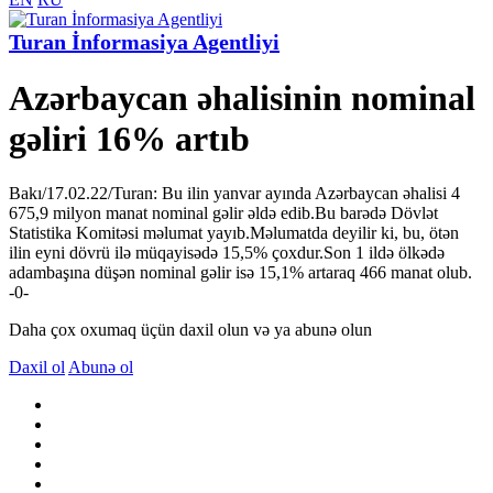
Turan İnformasiya Agentliyi
Azərbaycan əhalisinin nominal
gəliri 16% artıb
Bakı/17.02.22/Turan: Bu ilin yanvar ayında Azərbaycan əhalisi 4
675,9 milyon manat nominal gəlir əldə edib.Bu barədə Dövlət
Statistika Komitəsi məlumat yayıb.Məlumatda deyilir ki, bu, ötən
ilin eyni dövrü ilə müqayisədə 15,5% çoxdur.Son 1 ildə ölkədə
adambaşına düşən nominal gəlir isə 15,1% artaraq 466 manat olub.
-0-
Daha çox oxumaq üçün daxil olun və ya abunə olun
Daxil ol
Abunə ol