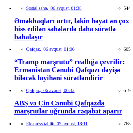
Sosial sahə,
06 avqust, 01:38
544
Əməkhaqları artır, lakin həyat ən çox
hiss edilən sahələrdə daha sürətlə
bahalaşır
Qafqaz,
06 avqust, 01:06
605
“Tramp marşrutu” reallığa çevrilir:
Ermənistan Cənubi Qafqazı dəyişə
biləcək layihəni sürətləndirir
Qafqaz,
06 avqust, 00:32
619
ABŞ və Çin Cənubi Qafqazda
marşrutlar uğrunda rəqabət aparır
Ekspress təhlil,
05 avqust, 18:11
768