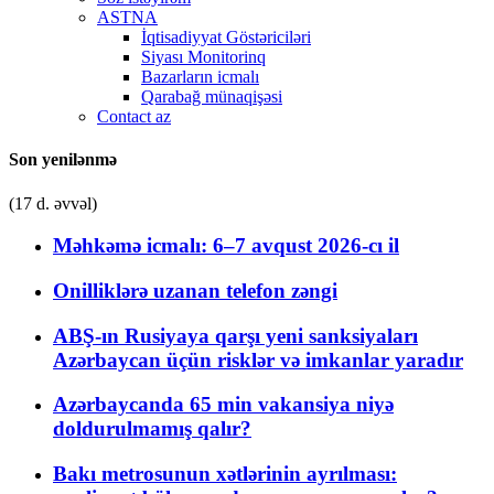
ASTNA
İqtisadiyyat Göstəriciləri
Siyası Monitorinq
Bazarların icmalı
Qarabağ münaqişəsi
Contact az
Son yenilənmə
(17 d. əvvəl)
Məhkəmə icmalı: 6–7 avqust 2026-cı il
Onilliklərə uzanan telefon zəngi
ABŞ-ın Rusiyaya qarşı yeni sanksiyaları
Azərbaycan üçün risklər və imkanlar yaradır
Azərbaycanda 65 min vakansiya niyə
doldurulmamış qalır?
Bakı metrosunun xətlərinin ayrılması: