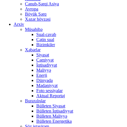
Cənub-Şərqi Asiya
Avropa
Böyük Şərq
Xəzər hövzəsi
Arxiv
Müsahibə
Sual-cavab
Çətin sual
Bizimkiler
Xəbərlər
Siyasət
Cəmiyyət
İqtisadiyyat
Maliyyə
Enerji
Dünyada
Mədəniyyət
Foto sessiyalar
Aktual Reportaj
Buraxılışlar
Bülleten Siyasət
Bülleten İqtisadiyyat
Bülleten Maliyyə
Bülleten Energetika
Söz istəyirəm