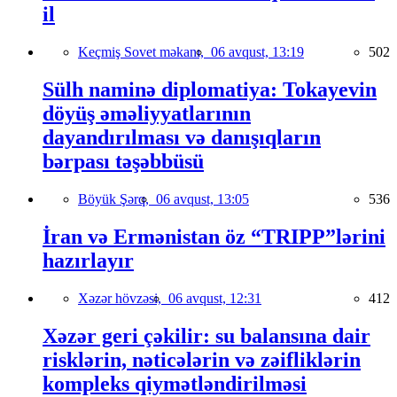
il
Keçmiş Sovet məkanı,
06 avqust, 13:19
502
Sülh naminə diplomatiya: Tokayevin
döyüş əməliyyatlarının
dayandırılması və danışıqların
bərpası təşəbbüsü
Böyük Şərq,
06 avqust, 13:05
536
İran və Ermənistan öz “TRIPP”lərini
hazırlayır
Xəzər hövzəsi,
06 avqust, 12:31
412
Xəzər geri çəkilir: su balansına dair
risklərin, nəticələrin və zəifliklərin
kompleks qiymətləndirilməsi