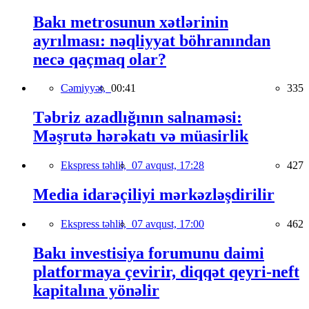
Bakı metrosunun xətlərinin
ayrılması: nəqliyyat böhranından
necə qaçmaq olar?
Cəmiyyət,
00:41
335
Təbriz azadlığının salnaməsi:
Məşrutə hərəkatı və müasirlik
Ekspress təhlil,
07 avqust, 17:28
427
Media idarəçiliyi mərkəzləşdirilir
Ekspress təhlil,
07 avqust, 17:00
462
Bakı investisiya forumunu daimi
platformaya çevirir, diqqət qeyri-neft
kapitalına yönəlir