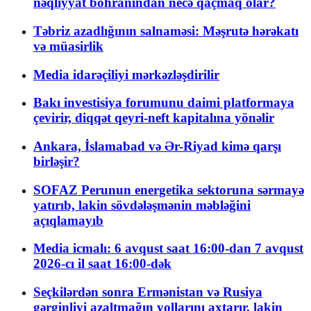
nəqliyyat böhranından necə qaçmaq olar?
Təbriz azadlığının salnaməsi: Məşrutə hərəkatı
və müasirlik
Media idarəçiliyi mərkəzləşdirilir
Bakı investisiya forumunu daimi platformaya
çevirir, diqqət qeyri-neft kapitalına yönəlir
Ankara, İslamabad və Ər-Riyad kimə qarşı
birləşir?
SOFAZ Perunun energetika sektoruna sərmayə
yatırıb, lakin sövdələşmənin məbləğini
açıqlamayıb
Media icmalı: 6 avqust saat 16:00-dan 7 avqust
2026-cı il saat 16:00-dək
Seçkilərdən sonra Ermənistan və Rusiya
gərginliyi azaltmağın yollarını axtarır, lakin