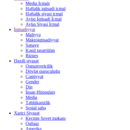
Media İcmalı
Həftəlik iqtisadi icmal
Həftəlik siyasi icmal
Aylıq İqtisadi İcmal
Aylıq Siyasi İcmal
İqtisadiyyat
Maliyyə
Makroiqtisadiyyat
Sənaye
Kənd təsərrüfatı
Biznes
Daxili siyasət
Qanunvericilik
Dövlət quruculuğu
Cəmiyyət
Gender
Din
İnsan Hüquqları
Media
Təhlükəsizlik
Sosial sahə
Xarici Siyasət
Keçmiş Sovet məkanı
Qafqaz
Amerika