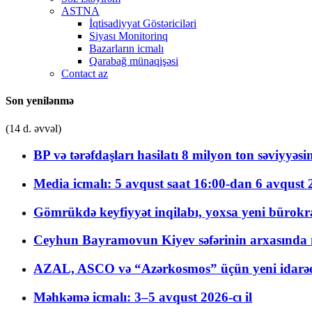
ASTNA
İqtisadiyyat Göstəriciləri
Siyası Monitorinq
Bazarların icmalı
Qarabağ münaqişəsi
Contact az
Son yenilənmə
(14 d. əvvəl)
BP və tərəfdaşları hasilatı 8 milyon ton səviyyəs
Media icmalı: 5 avqust saat 16:00-dan 6 avqust 2
Gömrükdə keyfiyyət inqilabı, yoxsa yeni bürokr
Ceyhun Bayramovun Kiyev səfərinin arxasında 
AZAL, ASCO və “Azərkosmos” üçün yeni idarəetm
Məhkəmə icmalı: 3–5 avqust 2026-cı il