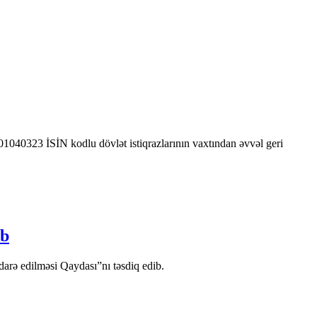
0323 İSİN kodlu dövlət istiqrazlarının vaxtından əvvəl geri
ib
arə edilməsi Qaydası”nı təsdiq edib.