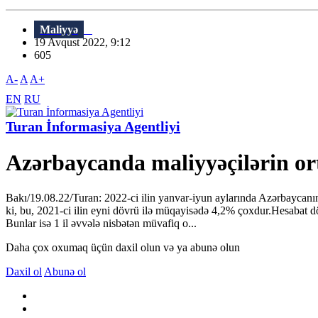
Maliyyə
19 Avqust 2022, 9:12
605
A-
A
A+
EN
RU
Turan İnformasiya Agentliyi
Azərbaycanda maliyyəçilərin or
Bakı/19.08.22/Turan: 2022-ci ilin yanvar-iyun aylarında Azərbaycanı
ki, bu, 2021-ci ilin eyni dövrü ilə müqayisədə 4,2% çoxdur.Hesabat dö
Bunlar isə 1 il əvvələ nisbətən müvafiq o...
Daha çox oxumaq üçün daxil olun və ya abunə olun
Daxil ol
Abunə ol