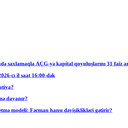
ində saxlamaqla AÇG-yə kapital qoyuluşlarını 31 faiz ar
026-cı il saat 16:00-dək
atiya?
nə dayanır?
ə modeli: Fərman hansı dəyişiklikləri gətirir?