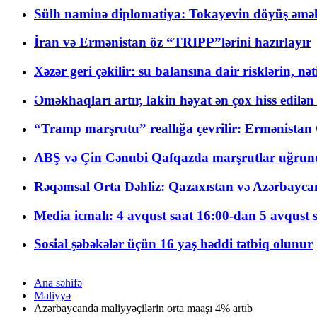
Sülh naminə diplomatiya: Tokayevin döyüş əməli
İran və Ermənistan öz “TRIPP”lərini hazırlayır
Xəzər geri çəkilir: su balansına dair risklərin, nə
Əməkhaqları artır, lakin həyat ən çox hiss edilən
“Tramp marşrutu” reallığa çevrilir: Ermənistan C
ABŞ və Çin Cənubi Qafqazda marşrutlar uğrund
Rəqəmsal Orta Dəhliz: Qazaxıstan və Azərbaycan Xə
Media icmalı: 4 avqust saat 16:00-dan 5 avqust 
Sosial şəbəkələr üçün 16 yaş həddi tətbiq olunur
Ana səhifə
Maliyyə
Azərbaycanda maliyyəçilərin orta maaşı 4% artıb