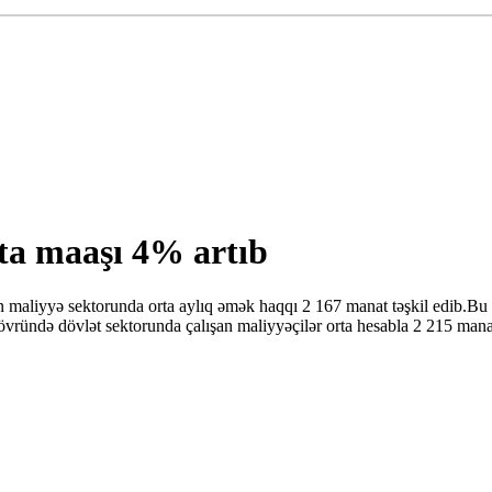
ta maaşı 4% artıb
n maliyyə sektorunda orta aylıq əmək haqqı 2 167 manat təşkil edib.Bu
vründə dövlət sektorunda çalışan maliyyəçilər orta hesabla 2 215 manat,