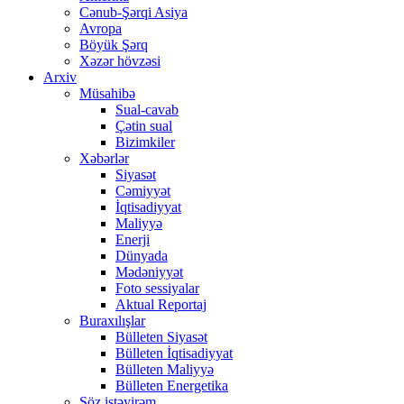
Cənub-Şərqi Asiya
Avropa
Böyük Şərq
Xəzər hövzəsi
Arxiv
Müsahibə
Sual-cavab
Çətin sual
Bizimkiler
Xəbərlər
Siyasət
Cəmiyyət
İqtisadiyyat
Maliyyə
Enerji
Dünyada
Mədəniyyət
Foto sessiyalar
Aktual Reportaj
Buraxılışlar
Bülleten Siyasət
Bülleten İqtisadiyyat
Bülleten Maliyyə
Bülleten Energetika
Söz istəyirəm