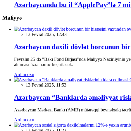
Azərbaycanda bu il “ApplePay”lə 7 mil
Maliyyə
13 Fevral 2025, 12:43
Azərbaycan daxili dövlət borcunun bir 
Fevralın 25-də "Bakı Fond Birjası"nda Maliyyə Nazirliyinin
alınması üzrə hərrac keçiriləcək.
Ardını oxu
13 Fevral 2025, 11:53
Azərbaycan “Banklarda əməliyyat riskl
Azərbaycan Mərkəzi Bankı (AMB) mütərəqqi beynəlxalq təcrübə v
Ardını oxu
13 Fevral 2025, 11:22