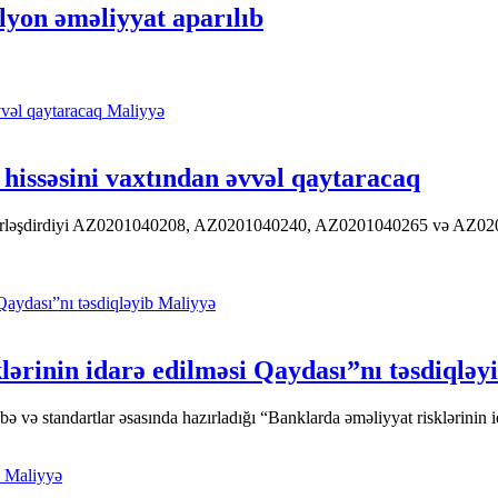
yon əməliyyat aparılıb
Maliyyə
hissəsini vaxtından əvvəl qaytaracaq
 yerləşdirdiyi AZ0201040208, AZ0201040240, AZ0201040265 və AZ020104
Maliyyə
ərinin idarə edilməsi Qaydası”nı təsdiqləy
ə standartlar əsasında hazırladığı “Banklarda əməliyyat risklərinin id
Maliyyə