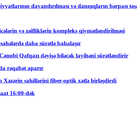
yyatlarının dayandırılması və danışıqların bərpası tə
ticələrin və zəifliklərin kompleks qiymətləndirilməsi
 sahələrdə daha sürətlə bahalaşır
ənubi Qafqazı dəyişə biləcək layihəni sürətləndirir
a rəqabət aparır
zərin sahillərini fiber-optik xətlə birləşdirdi
saat 16:00-dək