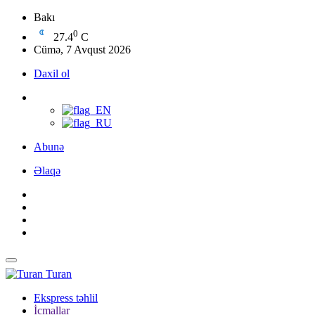
Bakı
0
27.4
C
Cümə, 7 Avqust 2026
Daxil ol
Abunə
Əlaqə
Turan
Ekspress təhlil
İcmallar